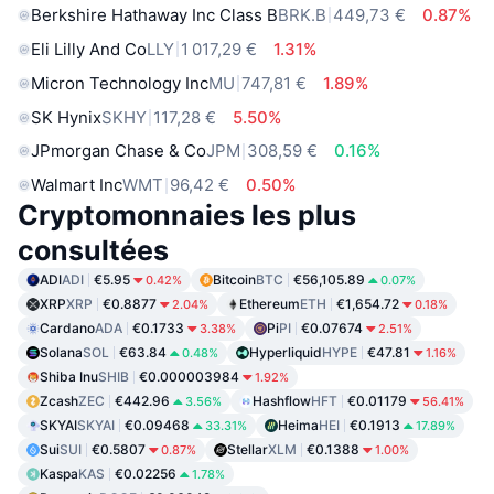
Berkshire Hathaway Inc Class B
BRK.B
449,73 €
0.87%
Eli Lilly And Co
LLY
1 017,29 €
1.31%
Micron Technology Inc
MU
747,81 €
1.89%
SK Hynix
SKHY
117,28 €
5.50%
JPmorgan Chase & Co
JPM
308,59 €
0.16%
Walmart Inc
WMT
96,42 €
0.50%
Cryptomonnaies les plus
consultées
ADI
ADI
€5.95
Bitcoin
BTC
€56,105.89
0.42%
0.07%
XRP
XRP
€0.8877
Ethereum
ETH
€1,654.72
2.04%
0.18%
Cardano
ADA
€0.1733
Pi
PI
€0.07674
3.38%
2.51%
Solana
SOL
€63.84
Hyperliquid
HYPE
€47.81
0.48%
1.16%
Shiba Inu
SHIB
€0.000003984
1.92%
Zcash
ZEC
€442.96
Hashflow
HFT
€0.01179
3.56%
56.41%
SKYAI
SKYAI
€0.09468
Heima
HEI
€0.1913
33.31%
17.89%
Sui
SUI
€0.5807
Stellar
XLM
€0.1388
0.87%
1.00%
Kaspa
KAS
€0.02256
1.78%