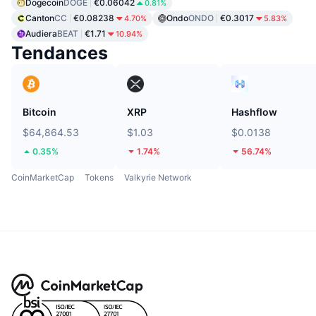
Dogecoin
DOGE
€0.06042
0.81%
Canton
CC
€0.08238
Ondo
ONDO
€0.3017
4.70%
5.83%
Audiera
BEAT
€1.71
10.94%
Tendances
Bitcoin
XRP
Hashflow
$64,864.53
$1.03
$0.0138
0.35%
1.74%
56.74%
CoinMarketCap
Tokens
Valkyrie Network