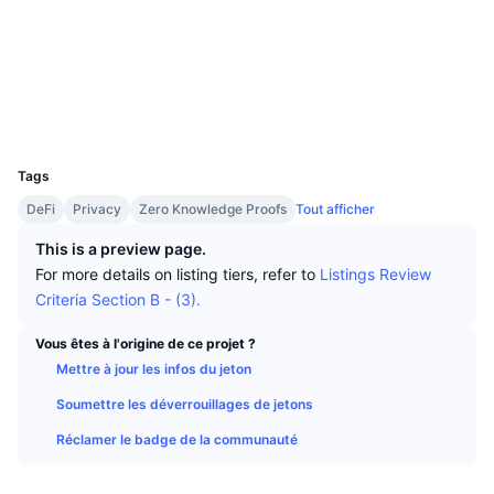
Meilleurs traders
Articles
Flux entrants/sortants des exchanges
API DEX
Convertisseur
Social
Tableaux de classement
Au comptant
Contrats
0x8e56...9ace04
Sentiment
Entreprise
Bulletin d'information
Indicateurs
Tendances
Produits dérivés
Explorateurs
bscscan.com
Portefeuilles
Tarifs
CMC Launch
À venir
Indice Fear & Greed.
UCID
9516
Ressources
CMC Labs
Tags
Récemment ajoutés
Indice de la saison des Altcoins
DeFi
Privacy
Zero Knowledge Proofs
Tout afficher
CMC Max
Plus performants et moins performants
Indicateurs du cycle de marché
This is a preview page.
Documentation
For more details on listing tiers, refer to
Listings Review
À la une
Les plus consultés
Dominance Bitcoin
Criteria Section B - (3).
FAQ
Bot Telegram
Sentiment de la communauté
Indice CoinMarketCap 20
Vous êtes à l'origine de ce projet ?
Mettre à jour les infos du jeton
Intégrations IA
Promouvoir
Classement de la blockchain
Indice CoinMarketCap 100
Soumettre les déverrouillages de jetons
Hub des Agents CMC
Réclamer le badge de la communauté
Marchés de prédiction
Flux des ETF
Widgets du site
Place de marché des compétences