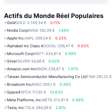
Actifs du Monde Réel Populaires
Gold
GOLD
3 749,34 €
0.11%
Nvidia Corp
NVDA
192,09 €
1.44%
Apple Inc.
AAPL
269,54 €
0.23%
Alphabet Inc Class A
GOOGL
306,47 €
0.93%
Microsoft Corp
MSFT
434,81 €
0.59%
Silver
SILVER
54,68 €
0.02%
Amazon.com Inc
AMZN
238,67 €
1.37%
Taiwan Semiconductor Manufacturing Co Ltd
TSM
361,32 €
Broadcom Inc
AVGO
365,1 €
0.39%
SpaceX
SPCX
111,92 €
12.63%
Meta Platforms, Inc.
META
512,61 €
0.49%
Tesla, Inc.
TSLA
284,09 €
2.81%