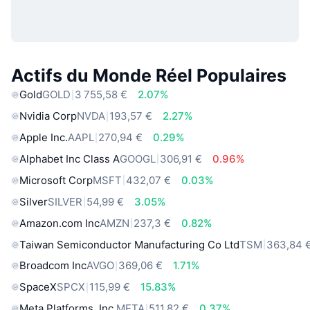
Actifs du Monde Réel Populaires
Gold
GOLD
3 755,58 €
2.07%
Nvidia Corp
NVDA
193,57 €
2.27%
Apple Inc.
AAPL
270,94 €
0.29%
Alphabet Inc Class A
GOOGL
306,91 €
0.96%
Microsoft Corp
MSFT
432,07 €
0.03%
Silver
SILVER
54,99 €
3.05%
Amazon.com Inc
AMZN
237,3 €
0.82%
Taiwan Semiconductor Manufacturing Co Ltd
TSM
363,84 
Broadcom Inc
AVGO
369,06 €
1.71%
SpaceX
SPCX
115,99 €
15.83%
Meta Platforms, Inc.
META
511,82 €
0.37%