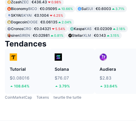
Zcash
ZEC
€436.43
0.98%
Biconomy
BICO
€0.05095
Sui
SUI
€0.6003
10.66%
3.71%
SKYAI
SKYAI
€0.1004
4.25%
Dogecoin
DOGE
€0.06135
2.04%
Cronos
CRO
€0.04321
Kaspa
KAS
€0.02309
5.54%
2.18%
siren
SIREN
€0.02981
Stellar
XLM
€0.143
0.81%
3.15%
Tendances
Tutorial
Solana
Audiera
$0.08016
$76.07
$2.83
108.64%
3.79%
33.64%
CoinMarketCap
Tokens
twurtle the turtle