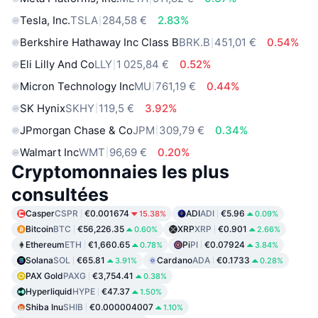
Tesla, Inc.
TSLA
284,58 €
2.83%
Berkshire Hathaway Inc Class B
BRK.B
451,01 €
0.54%
Eli Lilly And Co
LLY
1 025,84 €
0.52%
Micron Technology Inc
MU
761,19 €
0.44%
SK Hynix
SKHY
119,5 €
3.92%
JPmorgan Chase & Co
JPM
309,79 €
0.34%
Walmart Inc
WMT
96,69 €
0.20%
Cryptomonnaies les plus
consultées
Casper
CSPR
€0.001674
ADI
ADI
€5.96
15.38%
0.09%
Bitcoin
BTC
€56,226.35
XRP
XRP
€0.901
0.60%
2.66%
Ethereum
ETH
€1,660.65
Pi
PI
€0.07924
0.78%
3.84%
Solana
SOL
€65.81
Cardano
ADA
€0.1733
3.91%
0.28%
PAX Gold
PAXG
€3,754.41
0.38%
Hyperliquid
HYPE
€47.37
1.50%
Shiba Inu
SHIB
€0.000004007
1.10%