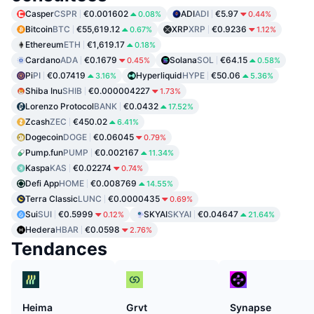
Casper
CSPR
€0.001602
ADI
ADI
€5.97
0.08%
0.44%
Bitcoin
BTC
€55,619.12
XRP
XRP
€0.9236
0.67%
1.12%
Ethereum
ETH
€1,619.17
0.18%
Cardano
ADA
€0.1679
Solana
SOL
€64.15
0.45%
0.58%
Pi
PI
€0.07419
Hyperliquid
HYPE
€50.06
3.16%
5.36%
Shiba Inu
SHIB
€0.000004227
1.73%
Lorenzo Protocol
BANK
€0.0432
17.52%
Zcash
ZEC
€450.02
6.41%
Dogecoin
DOGE
€0.06045
0.79%
Pump.fun
PUMP
€0.002167
11.34%
Kaspa
KAS
€0.02274
0.74%
Defi App
HOME
€0.008769
14.55%
Terra Classic
LUNC
€0.0000435
0.69%
Sui
SUI
€0.5999
SKYAI
SKYAI
€0.04647
0.12%
21.64%
Hedera
HBAR
€0.0598
2.76%
Tendances
Heima
Grvt
Synapse