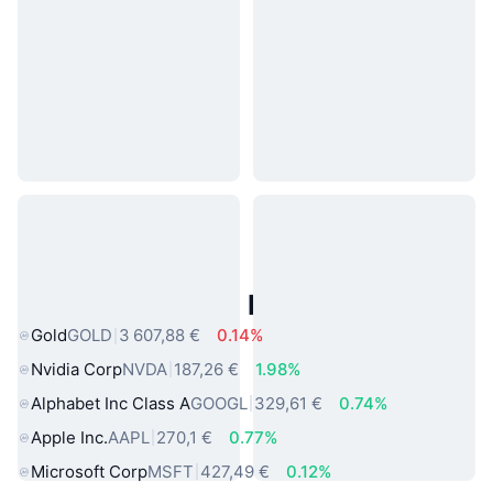
Actifs du Monde Réel Populaires
Gold
GOLD
3 607,88 €
0.14%
Nvidia Corp
NVDA
187,26 €
1.98%
Alphabet Inc Class A
GOOGL
329,61 €
0.74%
Apple Inc.
AAPL
270,1 €
0.77%
Microsoft Corp
MSFT
427,49 €
0.12%