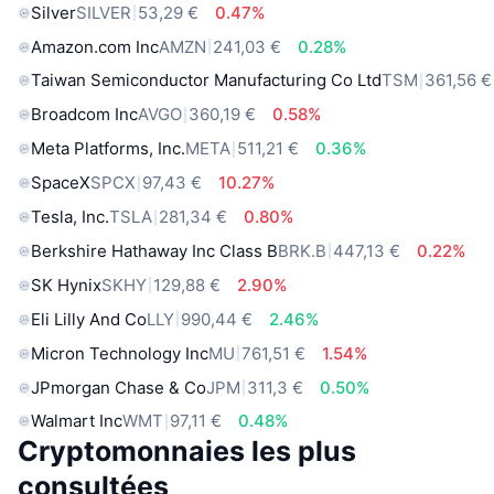
Silver
SILVER
53,29 €
0.47%
Amazon.com Inc
AMZN
241,03 €
0.28%
Taiwan Semiconductor Manufacturing Co Ltd
TSM
361,56 €
Broadcom Inc
AVGO
360,19 €
0.58%
Meta Platforms, Inc.
META
511,21 €
0.36%
SpaceX
SPCX
97,43 €
10.27%
Tesla, Inc.
TSLA
281,34 €
0.80%
Berkshire Hathaway Inc Class B
BRK.B
447,13 €
0.22%
SK Hynix
SKHY
129,88 €
2.90%
Eli Lilly And Co
LLY
990,44 €
2.46%
Micron Technology Inc
MU
761,51 €
1.54%
JPmorgan Chase & Co
JPM
311,3 €
0.50%
Walmart Inc
WMT
97,11 €
0.48%
Cryptomonnaies les plus
consultées