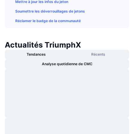
Mettre à jour les infos du jeton
Tendances
ETF sur les cryptos
Apprendre
CMC MCP
Soumettre les déverrouillages de jetons
Nouveau
ETF Bitcoin
Réclamer le badge de la communauté
x402
Actualités
Crypto
ETF Ethereum
Academy
Actualités TriumphX
Politique
Analyse technique
Recherche
Tendances
Récents
Sports
Analyse quotidienne de CMC
RSI
Vidéos
Finance
MACD
Glossaire
Technologie
Produits dérivés
Campagnes
NFT
Vue d'ensemble
Airdrops
Statistiques NFT globales
Liquidations
Récompenses de Diamant