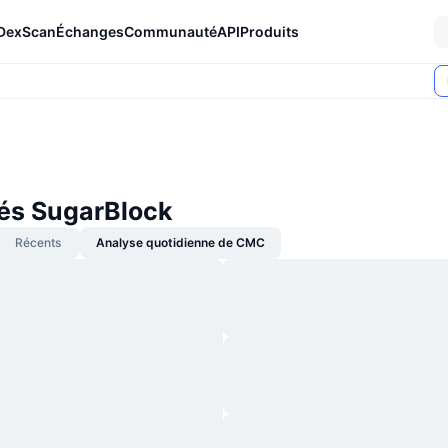
DexScan
Échanges
Communauté
API
Produits
tés SugarBlock
Récents
Analyse quotidienne de CMC