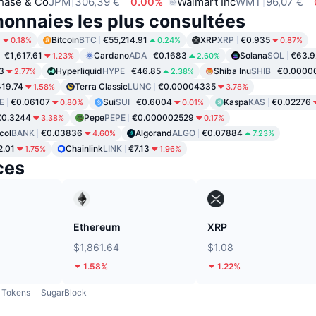
hase & Co
JPM
306,39 €
0.00%
Walmart Inc
WMT
96,07 €
onnaies les plus consultées
9
Bitcoin
BTC
€55,214.91
XRP
XRP
€0.935
0.18%
0.24%
0.87%
€1,617.61
Cardano
ADA
€0.1683
Solana
SOL
€63.9
1.23%
2.60%
3
Hyperliquid
HYPE
€46.85
Shiba Inu
SHIB
€0.0000
2.77%
2.38%
19.74
Terra Classic
LUNC
€0.00004335
1.58%
3.78%
E
€0.06107
Sui
SUI
€0.6004
Kaspa
KAS
€0.02276
0.80%
0.01%
€0.3244
Pepe
PEPE
€0.000002529
3.38%
0.17%
col
BANK
€0.03836
Algorand
ALGO
€0.07884
4.60%
7.23%
2.01
Chainlink
LINK
€7.13
1.75%
1.96%
ces
Ethereum
XRP
$1,861.64
$1.08
1.58%
1.22%
Tokens
SugarBlock