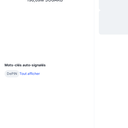
Site Internet
Website
Whitepaper
Social
Contrats
0x40f9...c66192
3.7
Évaluation (CertiK)
Explorateurs
bscscan.com
Portefeuilles
UCID
13138
Mots-clés auto-signalés
DePIN
Tout afficher