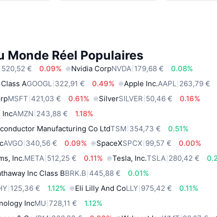
du Monde Réel Populaires
 520,52 €
0.09%
Nvidia Corp
NVDA
179,68 €
0.08%
 Class A
GOOGL
322,91 €
0.49%
Apple Inc.
AAPL
263,79 €
orp
MSFT
421,03 €
0.61%
Silver
SILVER
50,46 €
0.16%
 Inc
AMZN
243,88 €
1.18%
conductor Manufacturing Co Ltd
TSM
354,73 €
0.51%
c
AVGO
340,56 €
0.09%
SpaceX
SPCX
99,57 €
0.00%
ms, Inc.
META
512,25 €
0.11%
Tesla, Inc.
TSLA
280,42 €
0.
thaway Inc Class B
BRK.B
445,88 €
0.01%
HY
125,36 €
1.12%
Eli Lilly And Co
LLY
975,42 €
0.11%
nology Inc
MU
728,11 €
1.12%