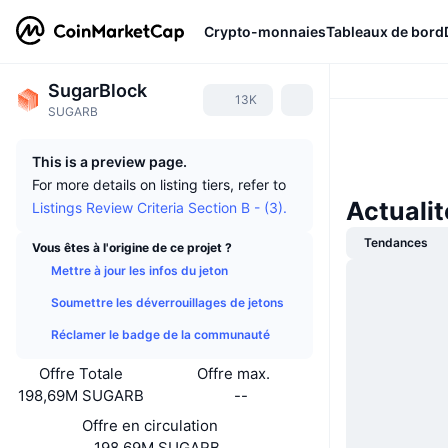
Crypto-monnaies
Tableaux de bord
SugarBlock
13K
SUGARB
This is a preview page.
For more details on listing tiers, refer to
Actuali
Listings Review Criteria Section B - (3).
Tendances
Vous êtes à l'origine de ce projet ?
Mettre à jour les infos du jeton
Soumettre les déverrouillages de jetons
Réclamer le badge de la communauté
Offre Totale
Offre max.
198,69M SUGARB
--
Offre en circulation
198,69M SUGARB