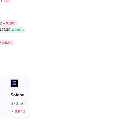
0.13%
2
0.29%
04339
1.50%
2.53%
Solana
Hyperliquid
$73.56
$53.92
0.64%
2%