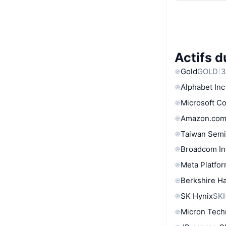
Actifs 
Gold
GOLD
3
Alphabet Inc
Microsoft C
Amazon.com
Taiwan Semi
Broadcom In
Meta Platfor
Berkshire Ha
SK Hynix
SK
Micron Tech