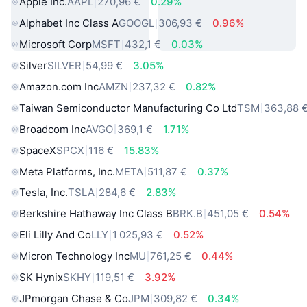
Apple Inc.
AAPL
270,96 €
0.29%
Alphabet Inc Class A
GOOGL
306,93 €
0.96%
Microsoft Corp
MSFT
432,1 €
0.03%
Silver
SILVER
54,99 €
3.05%
Amazon.com Inc
AMZN
237,32 €
0.82%
Taiwan Semiconductor Manufacturing Co Ltd
TSM
363,88 
Broadcom Inc
AVGO
369,1 €
1.71%
SpaceX
SPCX
116 €
15.83%
Meta Platforms, Inc.
META
511,87 €
0.37%
Tesla, Inc.
TSLA
284,6 €
2.83%
Berkshire Hathaway Inc Class B
BRK.B
451,05 €
0.54%
Eli Lilly And Co
LLY
1 025,93 €
0.52%
Micron Technology Inc
MU
761,25 €
0.44%
SK Hynix
SKHY
119,51 €
3.92%
JPmorgan Chase & Co
JPM
309,82 €
0.34%