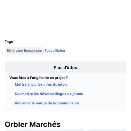
Audits
Ventes à venir
Taux de financement
Apprenez & Gagnez
Explorateurs
etherscan.io
Portefeuilles
Calendriers
UCID
17520
Calendrier des ICO
Tags
Ethereum Ecosystem
Tout afficher
Calendrier des événements
Boost
Plus d'infos
Vous êtes à l'origine de ce projet ?
Mettre à jour les infos du jeton
Soumettre les déverrouillages de jetons
Réclamer le badge de la communauté
Orbler Marchés