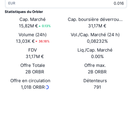
EUR
Tendances
ETF sur les cryptos
Apprendre
CMC MCP
Statistiques du Orbler
Nouveau
Cap. Marché
Cap. boursière déverrouillée
ETF Bitcoin
x402
Actualités
15,82M €
31,17M €
0.13%
Crypto
ETF Ethereum
Volume (24h)
Vol./Cap. Marché (24 h)
Academy
13,03K €
0,08232%
36.18%
Politique
FDV
Liq./Cap. Marché
Analyse technique
Recherche
31,17M €
0.00%
Sports
Offre Totale
Offre max.
RSI
Vidéos
2B ORBR
2B ORBR
Finance
MACD
Offre en circulation
Détenteurs
Glossaire
1,01B ORBR
791
Technologie
Site Internet
Website
Whitepaper
Produits dérivés
Campagnes
NFT
Social
Vue d'ensemble
Airdrops
Contrats
Statistiques NFT globales
0xdA30...193766
Liquidations
2.4
Récompenses de Diamant
Évaluation (CertiK)