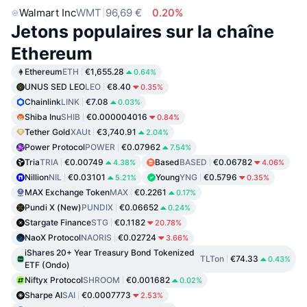
Walmart Inc
WMT
96,69 €
0.20%
Jetons populaires sur la chaîne
Ethereum
Ethereum
ETH
€1,655.28
0.64%
UNUS SED LEO
LEO
€8.40
0.35%
Chainlink
LINK
€7.08
0.03%
Shiba Inu
SHIB
€0.000004016
0.84%
Tether Gold
XAUt
€3,740.91
2.04%
Power Protocol
POWER
€0.07962
7.54%
Tria
TRIA
€0.00749
Based
BASED
€0.06782
4.38%
4.06%
Nillion
NIL
€0.03101
Young
YNG
€0.5796
5.21%
0.35%
MAX Exchange Token
MAX
€0.2261
0.17%
Pundi X (New)
PUNDIX
€0.06652
0.24%
Stargate Finance
STG
€0.1182
20.78%
NaoX Protocol
NAORIS
€0.02724
3.66%
iShares 20+ Year Treasury Bond Tokenized
TLTon
€74.33
0.43%
ETF (Ondo)
Niftyx Protocol
SHROOM
€0.001682
0.02%
Sharpe AI
SAI
€0.0007773
2.53%