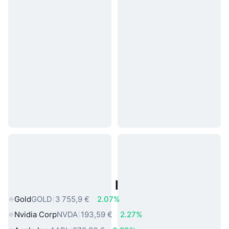
Actifs du Monde Réel Populaires
Gold
GOLD
3 755,9 €
2.07%
Nvidia Corp
NVDA
193,59 €
2.27%