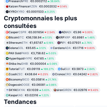
Presearch
PRE
€0.0002112
38.64%
Kaizen Finance
KZEN
€0.0002032
0.14%
XYRO
XYRO
€0.0001533
0.25%
Cryptomonnaies les plus
consultées
Casper
CSPR
€0.001654
ADI
ADI
€5.96
2.54%
0.00%
Bitcoin
BTC
€56,158.94
XRP
XRP
€0.8981
0.13%
1.48%
Ethereum
ETH
€1,657.67
Pi
PI
€0.07931
0.16%
2.76%
Solana
SOL
€65.65
Cardano
ADA
€0.1716
3.12%
0.83%
PAX Gold
PAXG
€3,758.62
0.03%
Hyperliquid
HYPE
€47.65
1.81%
Shiba Inu
SHIB
€0.000004
0.09%
Tutorial
TUT
€0.09119
Sui
SUI
€0.5973
169.27%
2.84%
Zcash
ZEC
€438.64
Cronos
CRO
€0.04242
0.25%
2.82%
Biconomy
BICO
€0.05814
21.74%
Dogecoin
DOGE
€0.06081
0.86%
SKYAI
SKYAI
€0.1039
siren
SIREN
€0.02976
5.63%
9.43%
Kaspa
KAS
€0.02316
1.22%
Tendances