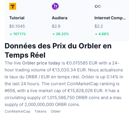
Tutorial
Audiera
Internet Computer
$0.1045
$2.9
$2.2
167.11%
36.33%
4.88%
Données des Prix du Orbler en
Temps Réel
The live
Orbler price today
is €0.015585 EUR with a 24-
hour trading volume of €13,030.34 EUR.
Nous actualisons
le taux du ORBR / EUR en temps réel.
Orbler is up 0.14% in
the last 24 hours.
The current CoinMarketCap ranking is
#656, with a live market cap of €15,828,026 EUR.
It has a
circulating supply of 1,015,586,750 ORBR coins
and a max.
supply of 2,000,000,000 ORBR coins.
CoinMarketCap
Tokens
Orbler