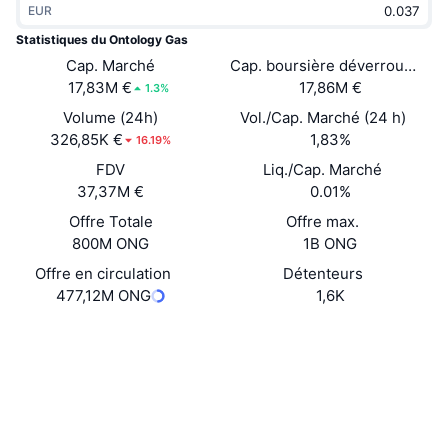
EUR
Tendances
ETF sur les cryptos
Apprendre
CMC MCP
Statistiques du Ontology Gas
Nouveau
Cap. Marché
Cap. boursière déverrouillée
ETF Bitcoin
x402
Actualités
17,83M €
17,86M €
1.3%
Crypto
ETF Ethereum
Volume (24h)
Vol./Cap. Marché (24 h)
Academy
326,85K €
1,83%
16.19%
Politique
FDV
Liq./Cap. Marché
Analyse technique
Recherche
37,37M €
0.01%
Sports
Offre Totale
Offre max.
RSI
Vidéos
800M ONG
1B ONG
Finance
MACD
Offre en circulation
Détenteurs
Glossaire
477,12M ONG
1,6K
Technologie
Site Internet
Website
Whitepaper
Produits dérivés
Campagnes
NFT
Social
Vue d'ensemble
Airdrops
Statistiques NFT globales
0x308b...0599d9
Contrats
Liquidations
Récompenses de Diamant