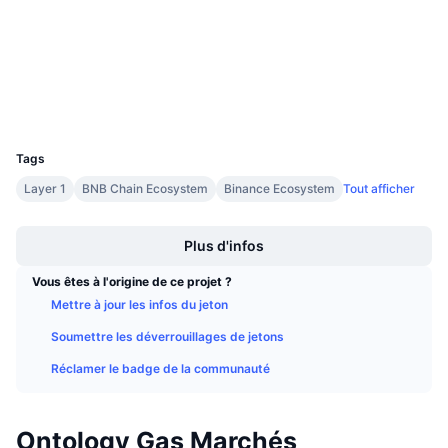
4.1
Ventes à venir
Évaluation (CertiK)
Taux de financement
Apprenez & Gagnez
bscscan.com
Explorateurs
Calendriers
Portefeuilles
UCID
3217
Calendrier des ICO
Tags
Layer 1
BNB Chain Ecosystem
Binance Ecosystem
Tout afficher
Calendrier des événements
Boost
Plus d'infos
Vous êtes à l'origine de ce projet ?
Mettre à jour les infos du jeton
Soumettre les déverrouillages de jetons
Réclamer le badge de la communauté
Ontology Gas Marchés