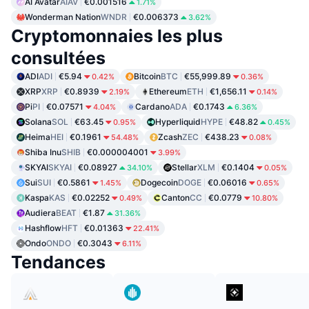
AI Avatar
AIAV
€0.001516
1.71%
Wonderman Nation
WNDR
€0.006373
3.62%
Cryptomonnaies les plus
consultées
ADI
ADI
€5.94
Bitcoin
BTC
€55,999.89
0.42%
0.36%
XRP
XRP
€0.8939
Ethereum
ETH
€1,656.11
2.19%
0.14%
Pi
PI
€0.07571
Cardano
ADA
€0.1743
4.04%
6.36%
Solana
SOL
€63.45
Hyperliquid
HYPE
€48.82
0.95%
0.45%
Heima
HEI
€0.1961
Zcash
ZEC
€438.23
54.48%
0.08%
Shiba Inu
SHIB
€0.000004001
3.99%
SKYAI
SKYAI
€0.08927
Stellar
XLM
€0.1404
34.10%
0.05%
Sui
SUI
€0.5861
Dogecoin
DOGE
€0.06016
1.45%
0.65%
Kaspa
KAS
€0.02252
Canton
CC
€0.0779
0.49%
10.80%
Audiera
BEAT
€1.87
31.36%
Hashflow
HFT
€0.01363
22.41%
Ondo
ONDO
€0.3043
6.11%
Tendances