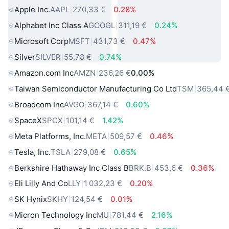
Apple Inc.
AAPL
270,33 €
0.28%
Alphabet Inc Class A
GOOGL
311,19 €
0.24%
Microsoft Corp
MSFT
431,73 €
0.47%
Silver
SILVER
55,78 €
0.74%
Amazon.com Inc
AMZN
236,26 €
0.00%
Taiwan Semiconductor Manufacturing Co Ltd
TSM
365,44 
Broadcom Inc
AVGO
367,14 €
0.60%
SpaceX
SPCX
101,14 €
1.42%
Meta Platforms, Inc.
META
509,57 €
0.46%
Tesla, Inc.
TSLA
279,08 €
0.65%
Berkshire Hathaway Inc Class B
BRK.B
453,6 €
0.36%
Eli Lilly And Co
LLY
1 032,23 €
0.20%
SK Hynix
SKHY
124,54 €
0.01%
Micron Technology Inc
MU
781,44 €
2.16%