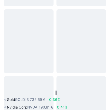
Actifs du Monde Réel Populaires
Gold
GOLD
3 735,69 €
0.36%
Nvidia Corp
NVDA
190,81 €
0.41%