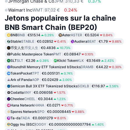
JPmorgan Chase & Co
JPM
310,33 €
0.37%
Walmart Inc
WMT
97,02 €
0.24%
Jetons populaires sur la chaîne
BNB Smart Chain (BEP20)
BNB
BNB
€515.14
Aster
ASTER
€0.5204
0.29%
0.84%
Stable
STABLE
€0.02852
Audiera
BEAT
€1.79
0.41%
9.66%
币安人生
币安人生
€0.4836
10.73%
Public Masterpiece Token
PMT
€0.08947
0.10%
SLT
SLT
€2.26
Klickl Token
KLK
€0.1649
0.39%
2.43%
Roundhill Memory ETF Tokenized bStocks
DRAMB
€44.22
0.30%
TokenPocket
TPT
€0.005131
0.74%
Ark of Panda
AOP
€0.02429
2.00%
Semicon Bull 3X ETF Tokenized bStocks
SOXLB
€116.97
3.56%
Codatta
XNY
€0.006058
1.57%
Cheelee
CHEEL
€0.3044
1.23%
Hana Network
HANA
€0.0271
0.71%
Spores Network
SPO
€0.00008445
0.88%
Ta-da
TADA
€0.0001279
8.01%
Oggy Inu (BSC)
OGGY
€0.0000000000007794
1.40%