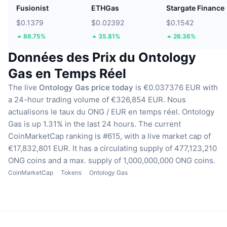
Fusionist
ETHGas
Stargate Finance
$0.1379
$0.02392
$0.1542
86.75%
35.81%
26.36%
Données des Prix du Ontology
Gas en Temps Réel
The live
Ontology Gas price today
is €0.037376 EUR with
a 24-hour trading volume of €326,854 EUR.
Nous
actualisons le taux du ONG / EUR en temps réel.
Ontology
Gas is up 1.31% in the last 24 hours.
The current
CoinMarketCap ranking is #615, with a live market cap of
€17,832,801 EUR.
It has a circulating supply of 477,123,210
ONG coins
and a max. supply of 1,000,000,000 ONG coins.
CoinMarketCap
Tokens
Ontology Gas