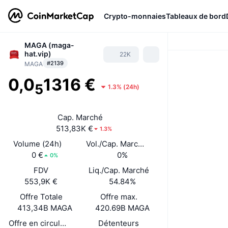
Crypto-monnaies
Tableaux de bord
MAGA (maga-
hat.vip)
22K
#2139
MAGA
0,0
1316 €
5
1.3%
(
24h
)
Cap. Marché
513,83K €
1.3%
Volume (24h)
Vol./Cap. Marché (24 h)
0 €
0%
0%
FDV
Liq./Cap. Marché
553,9K €
54.84%
Offre Totale
Offre max.
413,34B MAGA
420.69B MAGA
Offre en circulation
Détenteurs