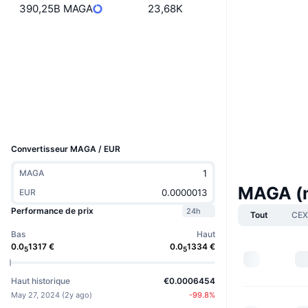
390,25B MAGA
23,68K
Site Internet
Website
Social
Contrats
0xd29d...22d7c5
Explorateurs
etherscan.io
Portefeuilles
UCID
31305
Convertisseur MAGA / EUR
MAGA
MAGA (m
EUR
Performance de prix
24h
Tout
CEX
Bas
Haut
0.0
1317
€
0.0
1334
€
5
5
Haut historique
€0.0006454
May 27, 2024
(
2y ago
)
-99.8
%