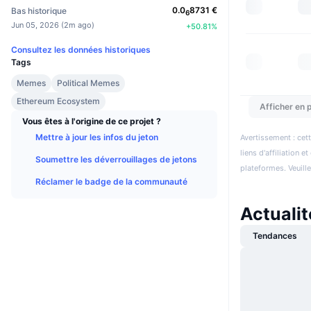
0.0
8731
€
Bas historique
6
Jun 05, 2026
(
2m ago
)
+
50.81
%
Consultez les données historiques
Tags
Memes
Political Memes
Ethereum Ecosystem
Afficher en p
Vous êtes à l'origine de ce projet ?
Mettre à jour les infos du jeton
Avertissement : cett
liens d'affiliation 
Soumettre les déverrouillages de jetons
plateformes. Veuill
Réclamer le badge de la communauté
Actuali
Tendances