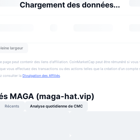
Chargement des données...
leine largeur
e page peut contenir des liens d'affiliation. CoinMarketCap peut être rémunéré si vous v
et que vous effectuez des transactions ou des actions telles que la création d'un compte 
ez consulter la
Divulgation des Affiliés
.
tés MAGA (maga-hat.vip)
Récents
Analyse quotidienne de CMC