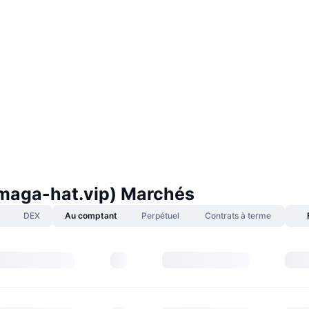
aga-hat.vip) Marchés
DEX
Au comptant
Perpétuel
Contrats à terme