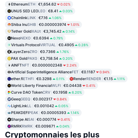
Ethereum
ETH
€1,654.62
0.02%
UNUS SED LEO
LEO
€8.41
0.03%
Chainlink
LINK
€7.16
1.06%
Shiba Inu
SHIB
€0.000003974
1.01%
Tether Gold
XAUt
€3,745.42
0.14%
Nexo
NEXO
€0.6394
0.79%
Virtuals Protocol
VIRTUAL
€0.4905
0.28%
LayerZero
ZRO
€0.7366
1.76%
PAX Gold
PAXG
€3,758.54
0.20%
AINFT
NFT
€0.0000002348
2.24%
Artificial Superintelligence Alliance
FET
€0.1187
0.94%
ether.fi
ETHFI
€0.3298
Render
RENDER
€1.15
0.11%
1.11%
World Liberty Financial
WLFI
€0.04438
0.41%
Curve DAO Token
CRV
€0.1958
6.20%
Geeq
GEEQ
€0.002317
0.84%
LightLink
LL
€0.001042
0.05%
PEAKDEFI
PEAK
€0.00005393
1.14%
Sharpe AI
SAI
€0.000774
0.41%
RMRK
RMRK
€0.009671
0.04%
Cryptomonnaies les plus