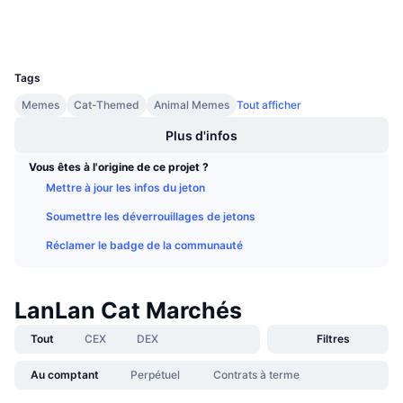
Portefeuilles
Ventes à venir
Taux de financement
Apprenez & Gagnez
UCID
36574
Tags
Calendriers
Memes
Cat-Themed
Animal Memes
Tout afficher
Calendrier des ICO
Plus d'infos
Vous êtes à l'origine de ce projet ?
Calendrier des événements
Mettre à jour les infos du jeton
Soumettre les déverrouillages de jetons
Réclamer le badge de la communauté
LanLan Cat Marchés
Tout
CEX
DEX
Filtres
Au comptant
Perpétuel
Contrats à terme