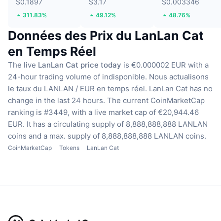
$0.1897
$3.17
$0.003346
311.83%
49.12%
48.76%
Données des Prix du LanLan Cat
en Temps Réel
The live
LanLan Cat price today
is €0.000002 EUR with a
24-hour trading volume of indisponible.
Nous actualisons
le taux du LANLAN / EUR en temps réel.
LanLan Cat has no
change in the last 24 hours.
The current CoinMarketCap
ranking is #3449, with a live market cap of €20,944.46
EUR.
It has a circulating supply of 8,888,888,888 LANLAN
coins
and a max. supply of 8,888,888,888 LANLAN coins.
CoinMarketCap
Tokens
LanLan Cat