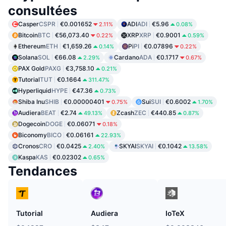
consultées
Casper
CSPR
€0.001652
ADI
ADI
€5.96
2.11%
0.08%
Bitcoin
BTC
€56,073.40
XRP
XRP
€0.9001
0.22%
0.59%
Ethereum
ETH
€1,659.26
Pi
PI
€0.07896
0.14%
0.22%
Solana
SOL
€66.08
Cardano
ADA
€0.1717
2.29%
0.67%
PAX Gold
PAXG
€3,758.10
0.21%
Tutorial
TUT
€0.1664
311.47%
Hyperliquid
HYPE
€47.36
0.73%
Shiba Inu
SHIB
€0.00000401
Sui
SUI
€0.6002
0.75%
1.70%
Audiera
BEAT
€2.74
Zcash
ZEC
€440.85
49.13%
0.87%
Dogecoin
DOGE
€0.06071
0.18%
Biconomy
BICO
€0.06161
22.93%
Cronos
CRO
€0.0425
SKYAI
SKYAI
€0.1042
2.40%
13.58%
Kaspa
KAS
€0.02302
0.65%
Tendances
Tutorial
Audiera
IoTeX