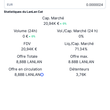
Tendances
ETF sur les cryptos
EUR
Apprendre
CMC MCP
Statistiques du LanLan Cat
Nouveau
ETF Bitcoin
Cap. Marché
x402
Actualités
20,94K €
0%
Crypto
ETF Ethereum
Volume (24h)
Vol./Cap. Marché (24 h)
Academy
0 €
0%
0%
Politique
Analyse technique
FDV
Liq./Cap. Marché
Recherche
20,94K €
71.34%
Sports
RSI
Vidéos
Offre Totale
Offre max.
8,88B LANLAN
8.88B LANLAN
Finance
MACD
Glossaire
Offre en circulation
Détenteurs
8,88B LANLAN
3,76K
Technologie
Produits dérivés
Campagnes
Site Internet
Website
Social
NFT
Vue d'ensemble
Airdrops
Contrats
0xEccA...7E51FB
Statistiques NFT globales
Explorateurs
etherscan.io
Liquidations
Récompenses de Diamant