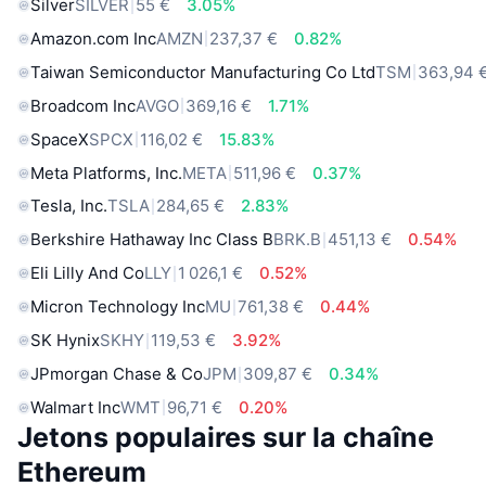
Silver
SILVER
55 €
3.05%
Amazon.com Inc
AMZN
237,37 €
0.82%
Taiwan Semiconductor Manufacturing Co Ltd
TSM
363,94 
Broadcom Inc
AVGO
369,16 €
1.71%
SpaceX
SPCX
116,02 €
15.83%
Meta Platforms, Inc.
META
511,96 €
0.37%
Tesla, Inc.
TSLA
284,65 €
2.83%
Berkshire Hathaway Inc Class B
BRK.B
451,13 €
0.54%
Eli Lilly And Co
LLY
1 026,1 €
0.52%
Micron Technology Inc
MU
761,38 €
0.44%
SK Hynix
SKHY
119,53 €
3.92%
JPmorgan Chase & Co
JPM
309,87 €
0.34%
Walmart Inc
WMT
96,71 €
0.20%
Jetons populaires sur la chaîne
Ethereum