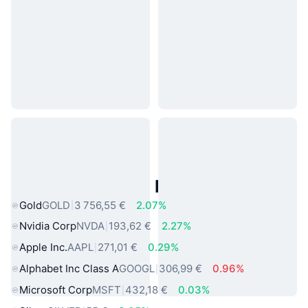
Actifs du Monde Réel Populaires
Gold
GOLD
3 756,55 €
2.07%
Nvidia Corp
NVDA
193,62 €
2.27%
Apple Inc.
AAPL
271,01 €
0.29%
Alphabet Inc Class A
GOOGL
306,99 €
0.96%
Microsoft Corp
MSFT
432,18 €
0.03%