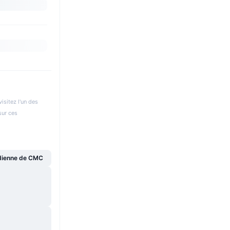
isitez l'un des
sur ces
dienne de CMC