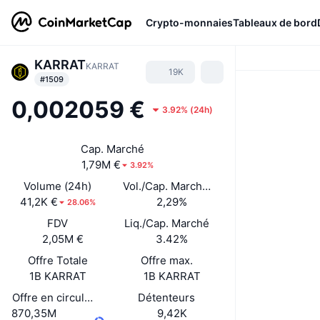
Crypto-monnaies
Tableaux de bord
KARRAT
KARRAT
19K
#1509
0,002059 €
3.92%
(
24h
)
Cap. Marché
1,79M €
3.92%
Volume (24h)
Vol./Cap. Marché (24 h)
41,2K €
2,29%
28.06%
FDV
Liq./Cap. Marché
2,05M €
3.42%
Offre Totale
Offre max.
1B KARRAT
1B KARRAT
Offre en circulation
Détenteurs
870,35M
9,42K