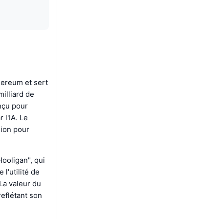
hereum et sert
milliard de
nçu pour
 l'IA. Le
sion pour
ooligan", qui
 l'utilité de
La valeur du
reflétant son