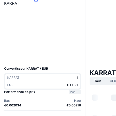
KARRAT
Boost
Site Internet
Website
Whitepaper
Social
Contrats
0xAcd2...113650
3.5
Évaluation (CertiK)
Explorateurs
etherscan.io
Portefeuilles
UCID
30825
Convertisseur KARRAT / EUR
KARRAT
KARRAT
Tout
CEX
EUR
Performance de prix
24h
Bas
Haut
€0.002034
€0.00216