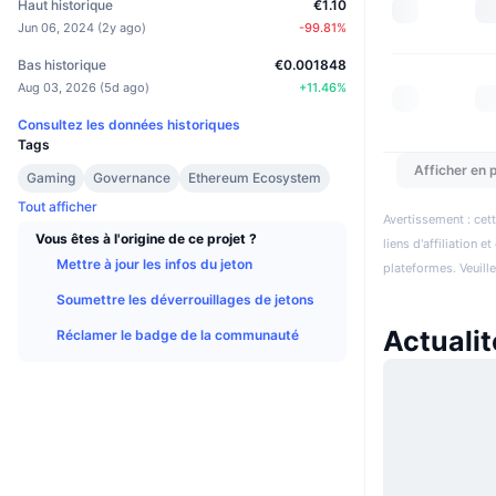
Haut historique
€1.10
Jun 06, 2024
(
2y ago
)
-99.81
%
Bas historique
€0.001848
Aug 03, 2026
(
5d ago
)
+
11.46
%
Consultez les données historiques
Tags
Afficher en p
Gaming
Governance
Ethereum Ecosystem
Tout afficher
Avertissement : cett
Vous êtes à l'origine de ce projet ?
liens d'affiliation 
Mettre à jour les infos du jeton
plateformes. Veuill
Soumettre les déverrouillages de jetons
Actuali
Réclamer le badge de la communauté