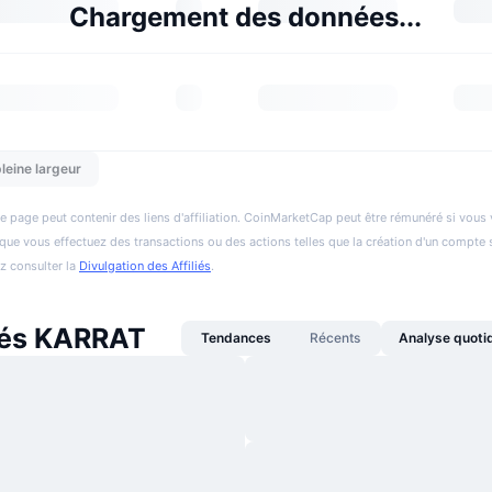
Chargement des données...
leine largeur
e page peut contenir des liens d'affiliation. CoinMarketCap peut être rémunéré si vous v
et que vous effectuez des transactions ou des actions telles que la création d'un compte 
ez consulter la
Divulgation des Affiliés
.
tés KARRAT
Tendances
Récents
Analyse quoti