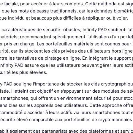
 faciale, pour accéder à leurs comptes. Cette méthode est sig
 que les mots de passe traditionnels, car les données biométri
ue individu et beaucoup plus difficiles à répliquer ou à voler.
 caractéristiques de sécurité robustes, Infinity PAD soutient l'ut
matériels, recommandant spécifiquement l'utilisation d'un portef
r pris en charge. Les portefeuilles matériels sont connus pour 
ité, car ils stockent les clés privées des utilisateurs hors ligne
re les tentatives de piratage en ligne. En intégrant le support
 Infinity PAD assure que les utilisateurs peuvent gérer leurs acti
rité les plus élevées.
ity PAD souligne l'importance de stocker les clés cryptographiq
sée. Il atteint cet objectif en s'appuyant sur des modules de sé
 smartphones, qui offrent un environnement sécurisé pour stoc
ensibles sur les appareils des utilisateurs. Cette approche offr
a commodité d'accéder à leurs actifs via leurs smartphones tout
sécurité élevé comparable aux portefeuilles de cryptomonnaies
tablit également des partenariats avec des plateformes et servi