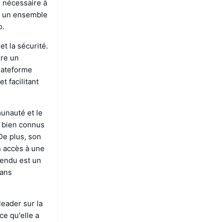
l nécessaire à
nt un ensemble
o.
et la sécurité.
ure un
plateforme
t facilitant
munauté et le
) bien connus
 De plus, son
n accès à une
tendu est un
dans
leader sur la
ce qu'elle a