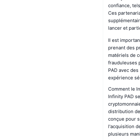
confiance, tel
Ces partenaria
supplémentaire
lancer et part
Il est importa
prenant des pr
matériels de co
frauduleuses p
PAD avec des p
expérience séc
Comment le Inf
Infinity PAD 
cryptomonnaies
distribution d
conçue pour so
l'acquisition 
plusieurs mani