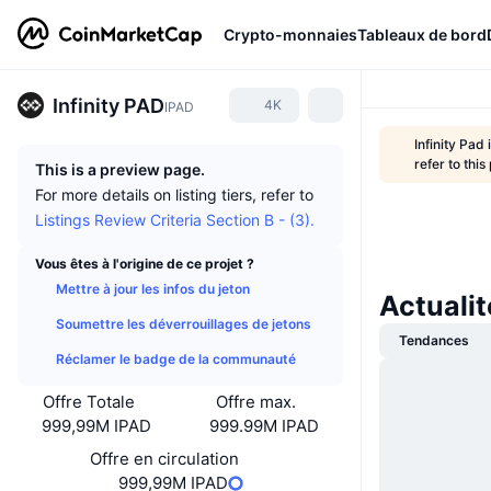
Crypto-monnaies
Tableaux de bord
Infinity PAD
4K
IPAD
Infinity Pad
refer to this
This is a preview page.
For more details on listing tiers, refer to
Listings Review Criteria Section B - (3).
Vous êtes à l'origine de ce projet ?
Mettre à jour les infos du jeton
Actualit
Soumettre les déverrouillages de jetons
Tendances
Réclamer le badge de la communauté
Offre Totale
Offre max.
999,99M IPAD
999.99M IPAD
Offre en circulation
999,99M IPAD