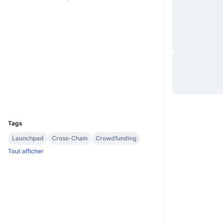
Site Internet
Website
Whitepaper
Social
Contrats
0xA726...F6626a
3.0
Évaluation (CertiK)
Explorateurs
bscscan.com
Portefeuilles
UCID
11977
Tags
Launchpad
Cross-Chain
Crowdfunding
Tout afficher