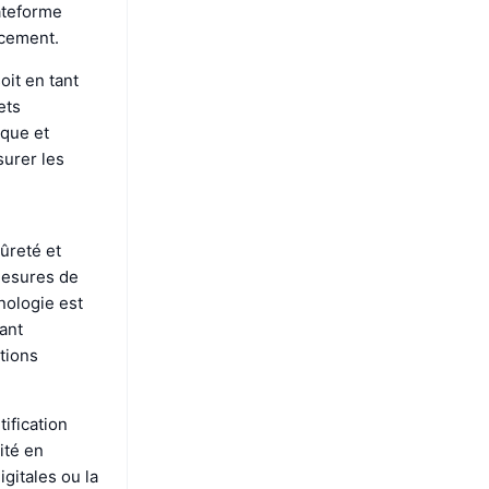
lateforme
ncement.
it en tant
ets
ique et
urer les
sûreté et
 mesures de
nologie est
ant
tions
ification
ité en
gitales ou la