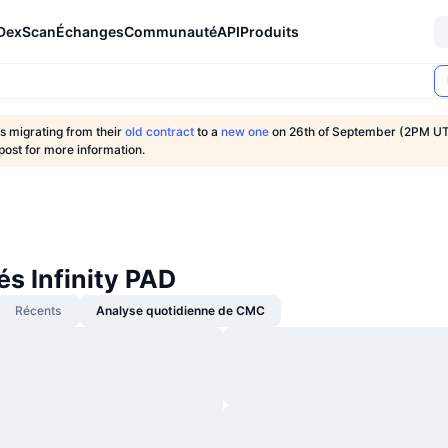
DexScan
Échanges
Communauté
API
Produits
 is migrating from their
old contract
to a
new one
on 26th of September (2PM UT
 post for more information.
és Infinity PAD
Récents
Analyse quotidienne de CMC