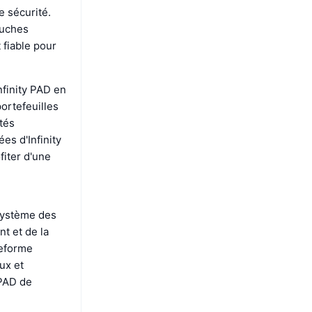
e sécurité.
ouches
 fiable pour
nfinity PAD en
portefeuilles
ités
es d'Infinity
fiter d'une
osystème des
t et de la
teforme
ux et
 PAD de