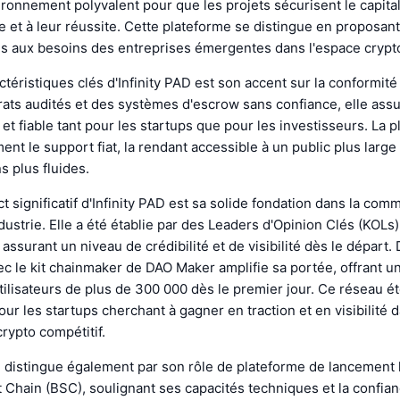
ironnement polyvalent pour que les projets sécurisent le capita
e et à leur réussite. Cette plateforme se distingue en proposa
és aux besoins des entreprises émergentes dans l'espace crypt
ctéristiques clés d'Infinity PAD est son accent sur la conformité 
ats audités et des systèmes d'escrow sans confiance, elle ass
et fiable tant pour les startups que pour les investisseurs. La 
nt le support fiat, la rendant accessible à un public plus large e
s plus fluides.
t significatif d'Infinity PAD est sa solide fondation dans la com
ndustrie. Elle a été établie par des Leaders d'Opinion Clés (KOLs
 assurant un niveau de crédibilité et de visibilité dès le départ.
ec le kit chainmaker de DAO Maker amplifie sa portée, offrant u
tilisateurs de plus de 300 000 dès le premier jour. Ce réseau é
pour les startups cherchant à gagner en traction et en visibilité 
rypto compétitif.
e distingue également par son rôle de plateforme de lancement 
Chain (BSC), soulignant ses capacités techniques et la confian