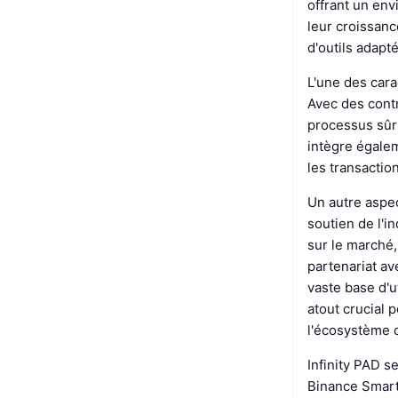
offrant un env
leur croissanc
d'outils adapt
L'une des cara
Avec des contr
processus sûr 
intègre égaleme
les transaction
Un autre aspec
soutien de l'i
sur le marché,
partenariat av
vaste base d'u
atout crucial 
l'écosystème c
Infinity PAD s
Binance Smart 