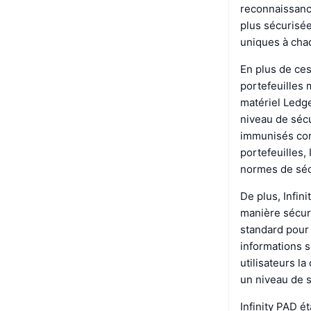
reconnaissance
plus sécurisée
uniques à chaq
En plus de ces
portefeuilles 
matériel Ledge
niveau de sécur
immunisés cont
portefeuilles,
normes de sécu
De plus, Infin
manière sécuri
standard pour
informations s
utilisateurs l
un niveau de 
Infinity PAD é