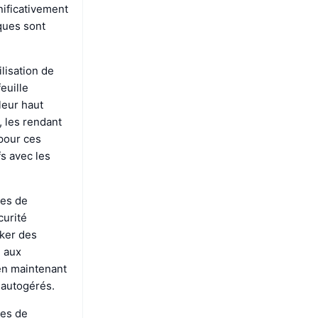
nificativement
ques sont
ilisation de
euille
leur haut
, les rendant
 pour ces
fs avec les
ues de
curité
ker des
e aux
 en maintenant
 autogérés.
ces de