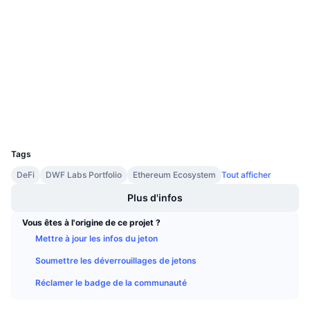
Ventes à venir
0x1111...6bc4d6
Taux de financement
Contrats
Apprenez & Gagnez
4.0
Évaluation (CertiK)
Audits
Calendriers
Explorateurs
etherscan.io
Calendrier des ICO
Portefeuilles
UCID
Calendrier des événements
7726
Tags
DeFi
DWF Labs Portfolio
Ethereum Ecosystem
Tout afficher
Plus d'infos
Vous êtes à l'origine de ce projet ?
Mettre à jour les infos du jeton
Soumettre les déverrouillages de jetons
Réclamer le badge de la communauté