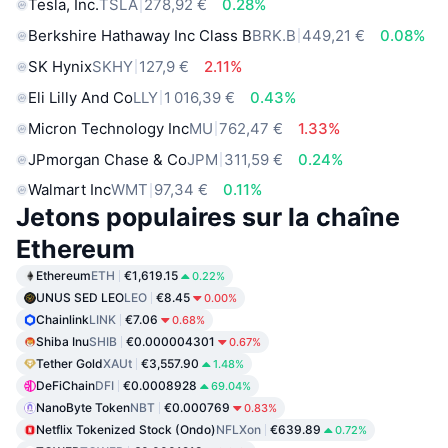
Tesla, Inc.
TSLA
278,92 €
0.28%
Berkshire Hathaway Inc Class B
BRK.B
449,21 €
0.08%
SK Hynix
SKHY
127,9 €
2.11%
Eli Lilly And Co
LLY
1 016,39 €
0.43%
Micron Technology Inc
MU
762,47 €
1.33%
JPmorgan Chase & Co
JPM
311,59 €
0.24%
Walmart Inc
WMT
97,34 €
0.11%
Jetons populaires sur la chaîne
Ethereum
Ethereum
ETH
€1,619.15
0.22%
UNUS SED LEO
LEO
€8.45
0.00%
Chainlink
LINK
€7.06
0.68%
Shiba Inu
SHIB
€0.000004301
0.67%
Tether Gold
XAUt
€3,557.90
1.48%
DeFiChain
DFI
€0.0008928
69.04%
NanoByte Token
NBT
€0.000769
0.83%
Netflix Tokenized Stock (Ondo)
NFLXon
€639.89
0.72%