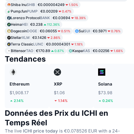
Shiba Inu
SHIB
€0.000004249
1.50%
Pump.fun
PUMP
€0.00209
0.47%
Lorenzo Protocol
BANK
€0.03694
18.39%
Heima
HEI
€0.238
112.36%
Dogecoin
DOGE
€0.06055
Sui
SUI
€0.5971
0.51%
0.76%
Stellar
XLM
€0.1426
2.86%
Terra Classic
LUNC
€0.00004301
1.18%
Bittensor
TAO
€170.89
Kaspa
KAS
€0.02256
0.87%
1.68%
Tendances
Ethereum
XRP
Solana
$1,908.17
$1.06
$73.98
2.14%
1.14%
0.24%
Données des Prix du ICHI en
Temps Réel
The live
ICHI price today
is €0.078526 EUR with a 24-