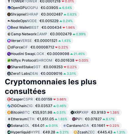
TOWER
TOWER
€0.0001218
0.01%
OpenGPU
OGPU
€0.03905
6.54%
Shrapnel
SHRAP
€0.0002487
0.63%
NodeOps
NODE
€0.005229
0.24%
Best Wallet
BEST
€0.000434
1.96%
Camp Network
CAMP
€0.0002479
0.99%
Verse
VERSE
€0.00001521
1.43%
dForce
DF
€0.00008712
0.22%
Houdini Swap
LOCK
€0.0009098
21.45%
Niftyx Protocol
SHROOM
€0.001638
0.03%
SharedStake
SGT
€0.009253
0.22%
Zero1 Labs
DEAI
€0.0009016
3.51%
Cryptomonnaies les plus
consultées
Casper
CSPR
€0.00159
3.66%
ZIGChain
ZIG
€0.03537
0.46%
Bitcoin
BTC
€55,931.98
XRP
XRP
€0.9183
0.51%
1.38%
Ethereum
ETH
€1,651.05
Pi
PI
€0.07827
1.85%
8.17%
Solana
SOL
€64.01
Cardano
ADA
€0.1661
0.01%
0.22%
Hyperliquid
HYPE
€49.28
Zcash
ZEC
€445.43
3.21%
1.31%