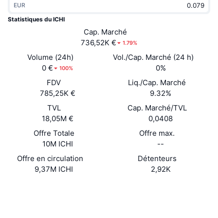
EUR
Tendances
ETF sur les cryptos
Apprendre
CMC MCP
Statistiques du ICHI
Nouveau
Cap. Marché
ETF Bitcoin
x402
Actualités
736,52K €
1.79%
Crypto
ETF Ethereum
Volume (24h)
Vol./Cap. Marché (24 h)
Academy
0 €
0%
100%
Politique
FDV
Liq./Cap. Marché
Analyse technique
Recherche
785,25K €
9.32%
Sports
TVL
Cap. Marché/TVL
RSI
Vidéos
18,05M €
0,0408
Finance
MACD
Offre Totale
Offre max.
Glossaire
10M ICHI
--
Technologie
Offre en circulation
Détenteurs
Produits dérivés
Campagnes
9,37M ICHI
2,92K
NFT
Vue d'ensemble
Airdrops
Website
Site Internet
Statistiques NFT globales
Liquidations
Récompenses de Diamant
Social