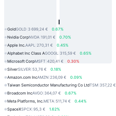
Actifs du Monde Réel Populaires
Gold
GOLD
3 699,24 €
0.67%
Nvidia Corp
NVDA
191,01 €
0.70%
Apple Inc.
AAPL
270,31 €
0.45%
Alphabet Inc Class A
GOOGL
315,59 €
0.65%
Microsoft Corp
MSFT
420,41 €
0.30%
Silver
SILVER
53,76 €
0.18%
Amazon.com Inc
AMZN
236,09 €
0.09%
Taiwan Semiconductor Manufacturing Co Ltd
TSM
357,22 €
Broadcom Inc
AVGO
364,07 €
0.67%
Meta Platforms, Inc.
META
511,74 €
0.44%
SpaceX
SPCX
95,3 €
1.62%