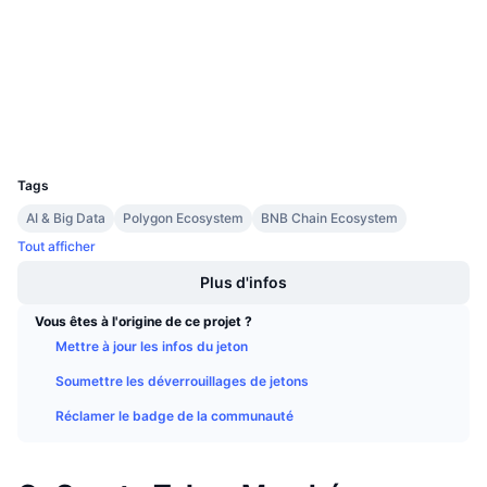
Audits
Ventes à venir
Taux de financement
Apprenez & Gagnez
bscscan.com
Explorateurs
Calendriers
Portefeuilles
UCID
Calendrier des ICO
3052
Tags
Calendrier des événements
AI & Big Data
Polygon Ecosystem
BNB Chain Ecosystem
Tout afficher
Plus d'infos
Vous êtes à l'origine de ce projet ?
Mettre à jour les infos du jeton
Soumettre les déverrouillages de jetons
Réclamer le badge de la communauté