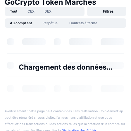
GoCrypto Token Marchés
Tout
CEX
DEX
Filtres
Au comptant
Perpétuel
Contrats à terme
Chargement des données...
Avertissement : cette page peut contenir des liens d'affiliation. CoinMarketCap
peut être rémunéré si vous visitez l'un des liens d'affiliation et que vous
effectuez des transactions ou des actions telles que la création d'un compte sur
ces plateformes. Veuillez consulter la
Divulgation des Affiliés
.