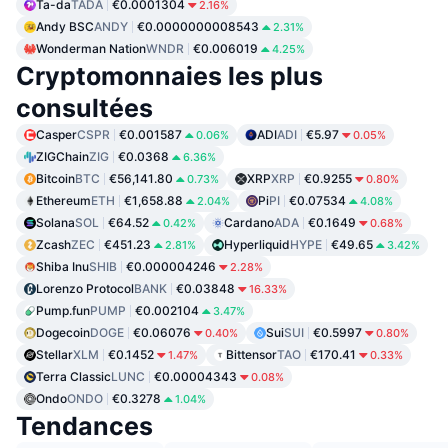
Ta-da
TADA
€0.0001304
2.16%
Andy BSC
ANDY
€0.0000000008543
2.31%
Wonderman Nation
WNDR
€0.006019
4.25%
Cryptomonnaies les plus
consultées
Casper
CSPR
€0.001587
ADI
ADI
€5.97
0.06%
0.05%
ZIGChain
ZIG
€0.0368
6.36%
Bitcoin
BTC
€56,141.80
XRP
XRP
€0.9255
0.73%
0.80%
Ethereum
ETH
€1,658.88
Pi
PI
€0.07534
2.04%
4.08%
Solana
SOL
€64.52
Cardano
ADA
€0.1649
0.42%
0.68%
Zcash
ZEC
€451.23
Hyperliquid
HYPE
€49.65
2.81%
3.42%
Shiba Inu
SHIB
€0.000004246
2.28%
Lorenzo Protocol
BANK
€0.03848
16.33%
Pump.fun
PUMP
€0.002104
3.47%
Dogecoin
DOGE
€0.06076
Sui
SUI
€0.5997
0.40%
0.80%
Stellar
XLM
€0.1452
Bittensor
TAO
€170.41
1.47%
0.33%
Terra Classic
LUNC
€0.00004343
0.08%
Ondo
ONDO
€0.3278
1.04%
Tendances