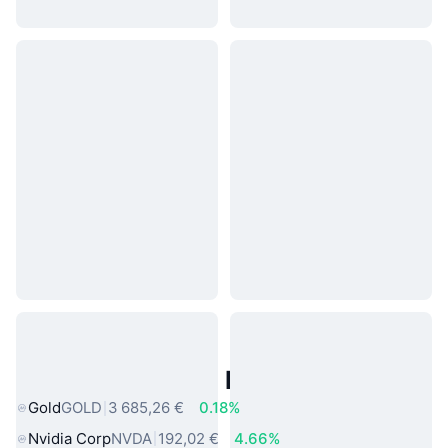
Actifs du Monde Réel Populaires
Gold
GOLD
3 685,26 €
0.18%
Nvidia Corp
NVDA
192,02 €
4.66%