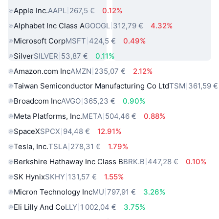
Apple Inc.
AAPL
267,5 €
0.12%
Alphabet Inc Class A
GOOGL
312,79 €
4.32%
Microsoft Corp
MSFT
424,5 €
0.49%
Silver
SILVER
53,87 €
0.11%
Amazon.com Inc
AMZN
235,07 €
2.12%
Taiwan Semiconductor Manufacturing Co Ltd
TSM
361,59 €
Broadcom Inc
AVGO
365,23 €
0.90%
Meta Platforms, Inc.
META
504,46 €
0.88%
SpaceX
SPCX
94,48 €
12.91%
Tesla, Inc.
TSLA
278,31 €
1.79%
Berkshire Hathaway Inc Class B
BRK.B
447,28 €
0.10%
SK Hynix
SKHY
131,57 €
1.55%
Micron Technology Inc
MU
797,91 €
3.26%
Eli Lilly And Co
LLY
1 002,04 €
3.75%