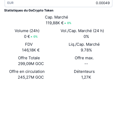
EUR
Tendances
ETF sur les cryptos
Apprendre
CMC MCP
Statistiques du GoCrypto Token
Nouveau
Cap. Marché
ETF Bitcoin
x402
Actualités
119,88K €
0%
Crypto
ETF Ethereum
Volume (24h)
Vol./Cap. Marché (24 h)
Academy
0 €
0%
0%
Politique
FDV
Liq./Cap. Marché
Analyse technique
Recherche
146,18K €
9.78%
Sports
Offre Totale
Offre max.
RSI
Vidéos
299,09M GOC
--
Finance
MACD
Offre en circulation
Détenteurs
Glossaire
245,27M GOC
1,27K
Technologie
Site Internet
Website
Produits dérivés
Campagnes
Social
NFT
Vue d'ensemble
Airdrops
0x4b85...b07e57
Contrats
Statistiques NFT globales
Liquidations
3.4
Récompenses de Diamant
Évaluation (CertiK)