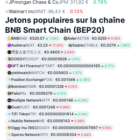
JPmorgan Chase & Co
JPM
311,82 €
0.76%
Walmart Inc
WMT
96,43 €
0.13%
Jetons populaires sur la chaîne
BNB Smart Chain (BEP20)
BNB
BNB
€520.07
Aster
ASTER
€0.5255
1.58%
0.16%
Audiera
BEAT
€2.23
Stable
STABLE
€0.0279
17.30%
1.46%
币安人生
币安人生
€0.4605
3.04%
DOGGY
DOGGY
€0.00005928
1.10%
NFT Art Finance
NFTART
€0.000000000004185
3.77%
yieldwatch
WATCH
€0.005403
1.37%
Position Exchange
POSI
€0.001546
0.36%
Bombie
BOMB
€0.00001228
0.15%
Palio
PAL
€0.0006279
0.12%
Multiple Network
MTP
€0.000148
4.29%
Dust
DUST
€0.0001248
0.98%
TiFi Token
TIFI
€0.000000001614
0.14%
Nubila Network
NB
€0.0006143
2.98%
Oggy Inu (BSC)
OGGY
€0.0000000000007697
0.16%
Spores Network
SPO
€0.00008304
2.84%