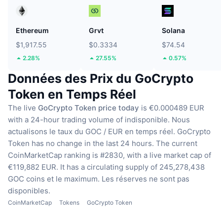
Ethereum
Grvt
Solana
$1,917.55
$0.3334
$74.54
2.28%
27.55%
0.57%
Données des Prix du GoCrypto
Token en Temps Réel
The live
GoCrypto Token price today
is €0.000489 EUR
with a 24-hour trading volume of indisponible.
Nous
actualisons le taux du GOC / EUR en temps réel.
GoCrypto
Token has no change in the last 24 hours.
The current
CoinMarketCap ranking is #2830, with a live market cap of
€119,882 EUR.
It has a circulating supply of 245,278,438
GOC coins
et le maximum. Les réserves ne sont pas
disponibles.
CoinMarketCap
Tokens
GoCrypto Token