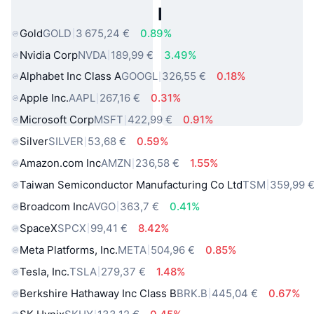
Actifs du Monde Réel Populaires
Gold
GOLD
3 675,24 €
0.89%
Nvidia Corp
NVDA
189,99 €
3.49%
Alphabet Inc Class A
GOOGL
326,55 €
0.18%
Apple Inc.
AAPL
267,16 €
0.31%
Microsoft Corp
MSFT
422,99 €
0.91%
Silver
SILVER
53,68 €
0.59%
Amazon.com Inc
AMZN
236,58 €
1.55%
Taiwan Semiconductor Manufacturing Co Ltd
TSM
359,99 
Broadcom Inc
AVGO
363,7 €
0.41%
SpaceX
SPCX
99,41 €
8.42%
Meta Platforms, Inc.
META
504,96 €
0.85%
Tesla, Inc.
TSLA
279,37 €
1.48%
Berkshire Hathaway Inc Class B
BRK.B
445,04 €
0.67%