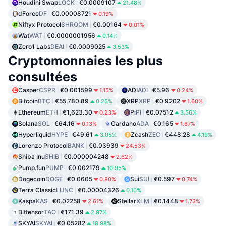
Houdini Swap
LOCK
€0.0009107
21.48%
dForce
DF
€0.00008721
0.19%
Niftyx Protocol
SHROOM
€0.00164
0.01%
Wat
WAT
€0.0000001956
0.14%
Zero1 Labs
DEAI
€0.0009025
3.53%
Cryptomonnaies les plus
consultées
Casper
CSPR
€0.001599
ADI
ADI
€5.96
1.15%
0.24%
Bitcoin
BTC
€55,780.89
XRP
XRP
€0.9202
0.25%
1.60%
Ethereum
ETH
€1,623.30
Pi
PI
€0.07512
0.23%
3.56%
Solana
SOL
€64.16
Cardano
ADA
€0.165
0.13%
1.67%
Hyperliquid
HYPE
€49.61
Zcash
ZEC
€448.28
3.05%
4.19%
Lorenzo Protocol
BANK
€0.03939
24.53%
Shiba Inu
SHIB
€0.000004248
2.62%
Pump.fun
PUMP
€0.002179
10.95%
Dogecoin
DOGE
€0.0605
Sui
SUI
€0.597
0.80%
0.74%
Terra Classic
LUNC
€0.00004326
0.10%
Kaspa
KAS
€0.02258
Stellar
XLM
€0.1448
2.61%
1.73%
Bittensor
TAO
€171.39
2.87%
SKYAI
SKYAI
€0.05282
18.98%