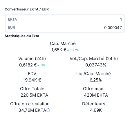
Tendances
ETF sur les cryptos
Convertisseur EKTA / EUR
Apprendre
CMC MCP
Nouveau
ETF Bitcoin
EKTA
x402
Actualités
EUR
Crypto
ETF Ethereum
Statistiques du Ekta
Academy
Cap. Marché
Politique
1,65K €
1.77%
Analyse technique
Recherche
Volume (24h)
Vol./Cap. Marché (24 h)
Sports
0,6182 €
0,03743%
RSI
Vidéos
0%
FDV
Liq./Cap. Marché
Finance
MACD
Glossaire
19,94K €
6.25%
Technologie
Offre Totale
Offre max.
220,5M EKTA
420M EKTA
Produits dérivés
Campagnes
Offre en circulation
Détenteurs
NFT
34,76M EKTA
4,69K
Vue d'ensemble
Airdrops
Statistiques NFT globales
Site Internet
Website
Whitepaper
Liquidations
Récompenses de Diamant