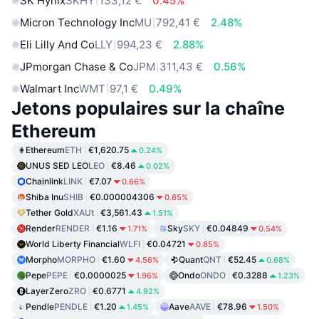
SK Hynix
SKHY
133,12 €
0.45%
Micron Technology Inc
MU
792,41 €
2.48%
Eli Lilly And Co
LLY
994,23 €
2.88%
JPmorgan Chase & Co
JPM
311,43 €
0.56%
Walmart Inc
WMT
97,1 €
0.49%
Jetons populaires sur la chaîne
Ethereum
Ethereum
ETH
€1,620.75
0.24%
UNUS SED LEO
LEO
€8.46
0.02%
Chainlink
LINK
€7.07
0.66%
Shiba Inu
SHIB
€0.000004306
0.65%
Tether Gold
XAUt
€3,561.43
1.51%
Render
RENDER
€1.16
Sky
SKY
€0.04849
1.71%
0.54%
World Liberty Financial
WLFI
€0.04721
0.85%
Morpho
MORPHO
€1.60
Quant
QNT
€52.45
4.56%
0.68%
Pepe
PEPE
€0.0000025
Ondo
ONDO
€0.3288
1.96%
1.23%
LayerZero
ZRO
€0.6771
4.92%
Pendle
PENDLE
€1.20
Aave
AAVE
€78.96
1.45%
1.50%