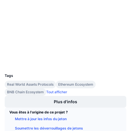
Social
Ventes à venir
Taux de financement
Apprenez & Gagnez
0x2f75...Ac81C4
Contrats
Calendriers
Audits
Calendrier des ICO
etherscan.io
Explorateurs
Calendrier des événements
Portefeuilles
UCID
11516
Tags
Real World Assets Protocols
Ethereum Ecosystem
BNB Chain Ecosystem
Tout afficher
Plus d'infos
Vous êtes à l'origine de ce projet ?
Mettre à jour les infos du jeton
Soumettre les déverrouillages de jetons