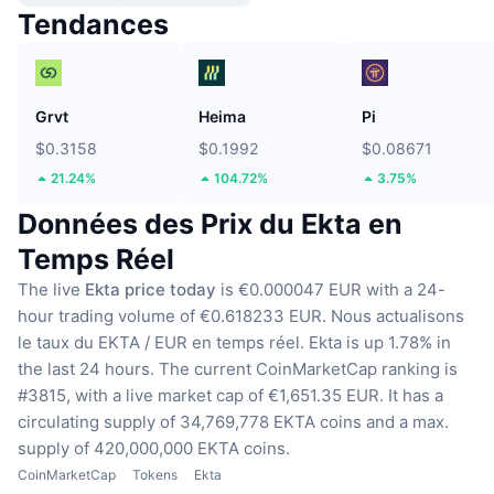
Tendances
Grvt
Heima
Pi
$0.3158
$0.1992
$0.08671
21.24%
104.72%
3.75%
Données des Prix du Ekta en
Temps Réel
The live
Ekta price today
is €0.000047 EUR with a 24-
hour trading volume of €0.618233 EUR.
Nous actualisons
le taux du EKTA / EUR en temps réel.
Ekta is up 1.78% in
the last 24 hours.
The current CoinMarketCap ranking is
#3815, with a live market cap of €1,651.35 EUR.
It has a
circulating supply of 34,769,778 EKTA coins
and a max.
supply of 420,000,000 EKTA coins.
CoinMarketCap
Tokens
Ekta