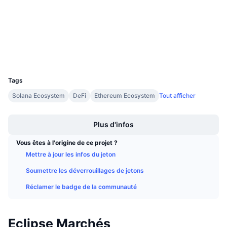
Ventes à venir
solscan.io
Taux de financement
Explorateurs
Apprenez & Gagnez
Portefeuilles
Calendriers
UCID
36174
Calendrier des ICO
Tags
Solana Ecosystem
DeFi
Ethereum Ecosystem
Tout afficher
Calendrier des événements
Boost
Plus d'infos
Vous êtes à l'origine de ce projet ?
Mettre à jour les infos du jeton
Soumettre les déverrouillages de jetons
Réclamer le badge de la communauté
Eclipse Marchés