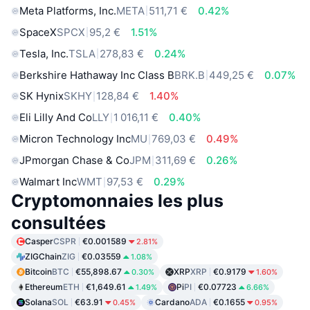
Meta Platforms, Inc.
META
511,71 €
0.42%
SpaceX
SPCX
95,2 €
1.51%
Tesla, Inc.
TSLA
278,83 €
0.24%
Berkshire Hathaway Inc Class B
BRK.B
449,25 €
0.07%
SK Hynix
SKHY
128,84 €
1.40%
Eli Lilly And Co
LLY
1 016,11 €
0.40%
Micron Technology Inc
MU
769,03 €
0.49%
JPmorgan Chase & Co
JPM
311,69 €
0.26%
Walmart Inc
WMT
97,53 €
0.29%
Cryptomonnaies les plus
consultées
Casper
CSPR
€0.001589
2.81%
ZIGChain
ZIG
€0.03559
1.08%
Bitcoin
BTC
€55,898.67
XRP
XRP
€0.9179
0.30%
1.60%
Ethereum
ETH
€1,649.61
Pi
PI
€0.07723
1.49%
6.66%
Solana
SOL
€63.91
Cardano
ADA
€0.1655
0.45%
0.95%