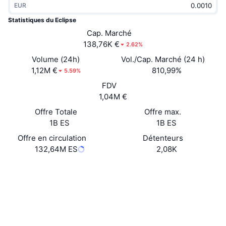
EUR
Tendances
ETF sur les cryptos
Apprendre
CMC MCP
Statistiques du Eclipse
Nouveau
Cap. Marché
ETF Bitcoin
x402
Actualités
138,76K €
2.62%
Crypto
ETF Ethereum
Volume (24h)
Vol./Cap. Marché (24 h)
Academy
1,12M €
810,99%
5.59%
Politique
FDV
Analyse technique
Recherche
1,04M €
Sports
Offre Totale
Offre max.
RSI
Vidéos
1B ES
1B ES
Finance
MACD
Offre en circulation
Détenteurs
Glossaire
132,64M ES
2,08K
Technologie
Site Internet
Website
Whitepaper
Produits dérivés
Campagnes
Social
NFT
Vue d'ensemble
Airdrops
0x6055...8430dE
Contrats
Statistiques NFT globales
Liquidations
4.2
Récompenses de Diamant
Évaluation (CertiK)