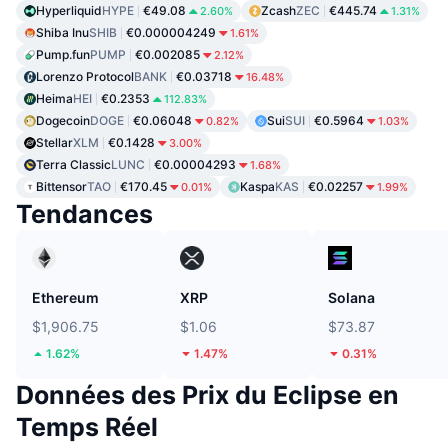
Hyperliquid
HYPE
€49.08
Zcash
ZEC
€445.74
2.60%
1.31%
Shiba Inu
SHIB
€0.000004249
1.61%
Pump.fun
PUMP
€0.002085
2.12%
Lorenzo Protocol
BANK
€0.03718
16.48%
Heima
HEI
€0.2353
112.83%
Dogecoin
DOGE
€0.06048
Sui
SUI
€0.5964
0.82%
1.03%
Stellar
XLM
€0.1428
3.00%
Terra Classic
LUNC
€0.00004293
1.68%
Bittensor
TAO
€170.45
Kaspa
KAS
€0.02257
0.01%
1.99%
Tendances
Ethereum
XRP
Solana
$1,906.75
$1.06
$73.87
1.62%
1.47%
0.31%
Données des Prix du Eclipse en
Temps Réel