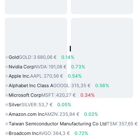
Actifs du Monde Réel Populaires
Gold
GOLD
3 680,06 €
0.14%
Nvidia Corp
NVDA
191,08 €
0.73%
Apple Inc.
AAPL
270,56 €
0.54%
Alphabet Inc Class A
GOOGL
315,35 €
0.56%
Microsoft Corp
MSFT
420,27 €
0.34%
Silver
SILVER
53,7 €
0.05%
Amazon.com Inc
AMZN
235,94 €
0.02%
Taiwan Semiconductor Manufacturing Co Ltd
TSM
357,65 €
Broadcom Inc
AVGO
364,3 €
0.72%