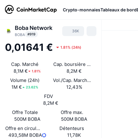
Crypto-monnaies
Tableaux de bord
Boba Network
36K
#919
BOBA
0,01641 €
1.81%
(
24h
)
Cap. Marché
Cap. boursière déverrouillée
8,1M €
8,2M €
1.81%
Volume (24h)
Vol./Cap. Marché (24 h)
1M €
12,43%
23.62%
FDV
8,2M €
Offre Totale
Offre max.
500M BOBA
500M BOBA
Offre en circulation
Détenteurs
493,58M BOBA
11,78K