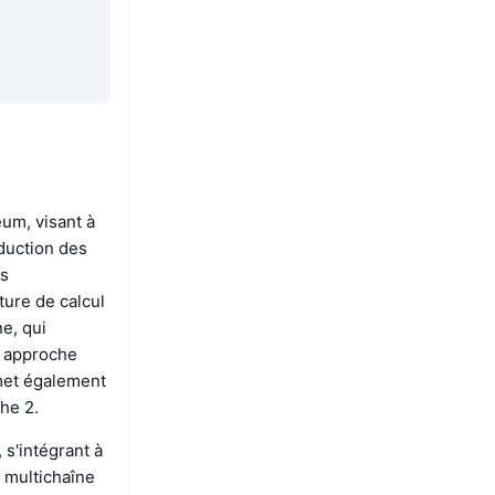
um, visant à
éduction des
es
ture de calcul
e, qui
e approche
rmet également
he 2.
 s'intégrant à
 multichaîne