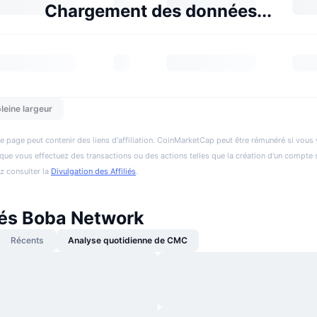
Chargement des données...
leine largeur
e page peut contenir des liens d'affiliation. CoinMarketCap peut être rémunéré si vous v
et que vous effectuez des transactions ou des actions telles que la création d'un compte 
ez consulter la
Divulgation des Affiliés
.
tés Boba Network
Récents
Analyse quotidienne de CMC