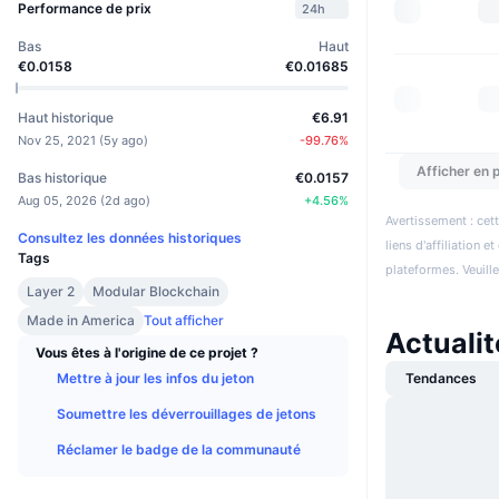
Performance de prix
24h
Bas
Haut
€0.0158
€0.01685
Haut historique
€6.91
Nov 25, 2021
(
5y ago
)
-99.76
%
Afficher en p
Bas historique
€0.0157
Aug 05, 2026
(
2d ago
)
+
4.56
%
Avertissement : cett
Consultez les données historiques
liens d'affiliation 
Tags
plateformes. Veuill
Layer 2
Modular Blockchain
Made in America
Tout afficher
Actuali
Vous êtes à l'origine de ce projet ?
Mettre à jour les infos du jeton
Tendances
Soumettre les déverrouillages de jetons
Réclamer le badge de la communauté