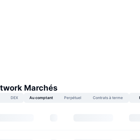
twork Marchés
DEX
Au comptant
Perpétuel
Contrats à terme