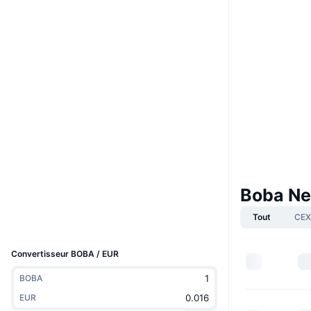
Boost
Site Internet
Website
Whitepaper
Social
0x42bb...53efbc
Contrats
4.3
Évaluation (CertiK)
Audits
bobascan.com
Explorateurs
Boba Ne
Portefeuilles
Tout
CEX
UCID
14556
Convertisseur BOBA / EUR
BOBA
EUR