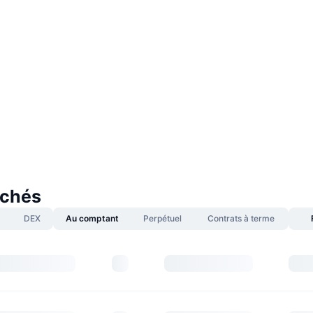
rchés
DEX
Au comptant
Perpétuel
Contrats à terme