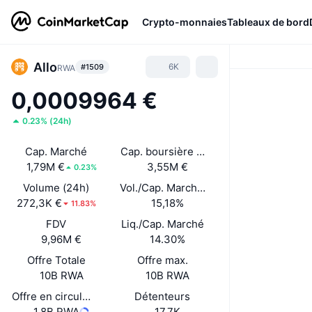
Crypto-monnaies
Tableaux de bord
Allo
6K
#1509
RWA
0,0009964 €
0.23%
(
24h
)
Cap. Marché
Cap. boursière déverrouillée
1,79M €
3,55M €
0.23%
Volume (24h)
Vol./Cap. Marché (24 h)
272,3K €
15,18%
11.83%
FDV
Liq./Cap. Marché
9,96M €
14.30%
Offre Totale
Offre max.
10B RWA
10B RWA
Offre en circulation
Détenteurs
1,8B RWA
17,7K