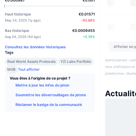
€0.000987
€0.001
Haut historique
€0.01571
May 24, 2025
(
1y ago
)
-93.66
%
Bas historique
€0.0009455
Aug 04, 2026
(
5d ago
)
+
5.39
%
Afficher en p
Consultez les données historiques
Tags
Avertissement : cett
Real World Assets Protocols
YZi Labs Portfolio
liens d'affiliation 
MVB
Tout afficher
plateformes. Veuill
Vous êtes à l'origine de ce projet ?
Mettre à jour les infos du jeton
Actualit
Soumettre les déverrouillages de jetons
Réclamer le badge de la communauté