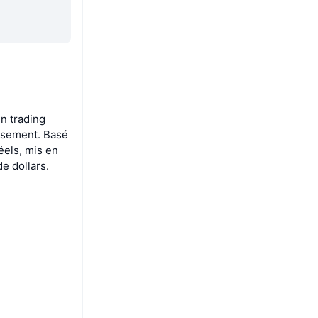
n trading
issement. Basé
réels, mis en
de dollars.