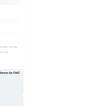
isitez l'un des
sur ces
dienne de CMC