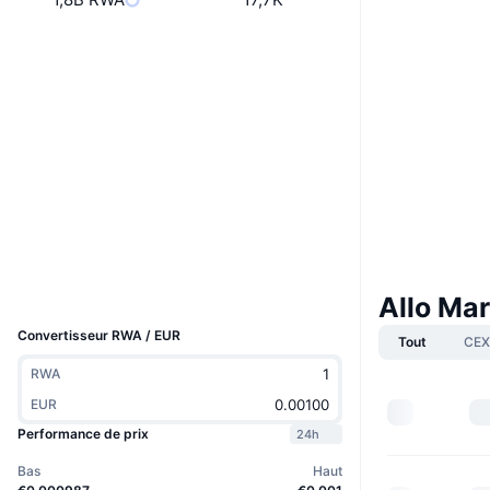
Boost
Website
Whitepaper
Site Internet
Social
Contrats
0x9C8B...C6586E
4.1
Évaluation (CertiK)
Explorateurs
bscscan.com
Portefeuilles
UCID
Allo Ma
33783
Convertisseur RWA / EUR
Tout
CEX
RWA
EUR
Performance de prix
24h
Bas
Haut