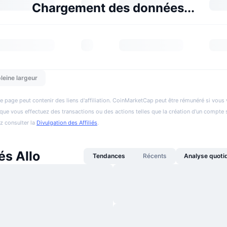
Chargement des données...
leine largeur
e page peut contenir des liens d'affiliation. CoinMarketCap peut être rémunéré si vous v
et que vous effectuez des transactions ou des actions telles que la création d'un compte 
ez consulter la
Divulgation des Affiliés
.
és Allo
Tendances
Récents
Analyse quoti