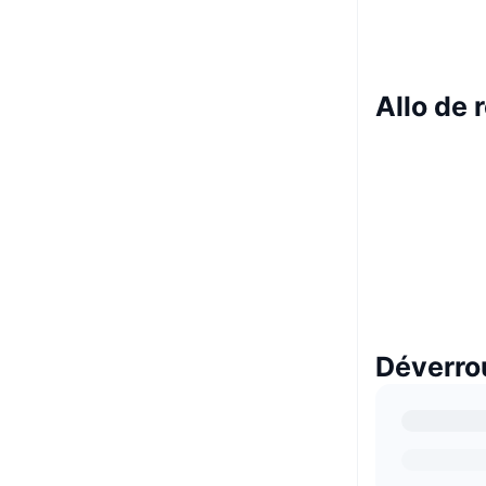
Allo de
Déverrou