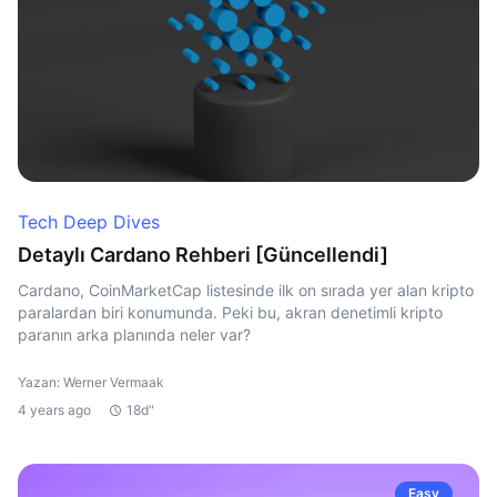
Tech Deep Dives
Detaylı Cardano Rehberi [Güncellendi]
Cardano, CoinMarketCap listesinde ilk on sırada yer alan kripto
paralardan biri konumunda. Peki bu, akran denetimli kripto
paranın arka planında neler var?
Yazan: Werner Vermaak
4 years ago
18d"
Easy