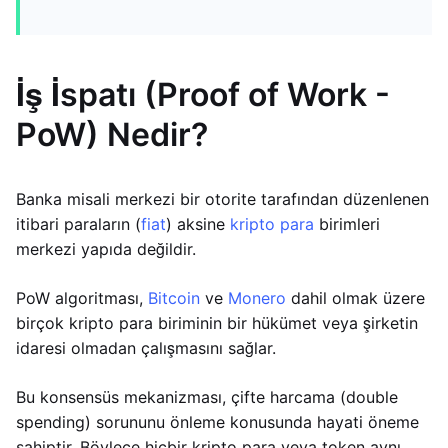
İş İspatı (Proof of Work -
PoW) Nedir?
Banka misali merkezi bir otorite tarafından düzenlenen
itibari paraların (
fiat
) aksine
kripto para
birimleri
merkezi yapıda değildir.
PoW algoritması,
Bitcoin
ve
Monero
dahil olmak üzere
birçok kripto para biriminin bir hükümet veya şirketin
idaresi olmadan çalışmasını sağlar.
Bu konsensüs mekanizması, çifte harcama (double
spending) sorununu önleme konusunda hayati öneme
sahiptir. Böylece hiçbir kripto para veya token aynı