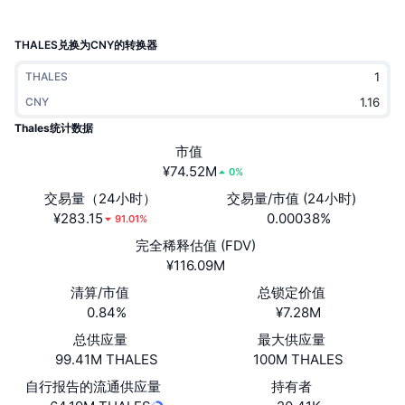
热门
加密货币 ETF
学习
CMC 模型上下文协议
THALES兑换为CNY的转换器
新版
比特币 ETF
x402
新闻
THALES
加密
CNY
以太币 ETF
币安学院
Thales统计数据
政治
市值
技术分析
研究报告
¥74.52M
0%
体育运动
交易量（24小时）
交易量/市值 (24小时)
RSI
视频
¥283.15
0.00038%
91.01%
金融
完全稀释估值 (FDV)
MACD
词汇表
¥116.09M
技术
清算/市值
总锁定价值
衍生品
活动
0.84%
¥7.28M
NFT
总供应量
最大供应量
总览
空投
99.41M THALES
100M THALES
NFT 总体统计数据
自行报告的流通供应量
持有者
清算
钻石奖励