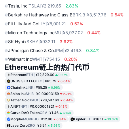
Tesla, Inc.
TSLA
¥2,219.65
2.83%
Berkshire Hathaway Inc Class B
BRK.B
¥3,517.76
0.54%
Eli Lilly And Co
LLY
¥8,001.21
0.52%
Micron Technology Inc
MU
¥5,937.02
0.44%
SK Hynix
SKHY
¥932.11
3.92%
JPmorgan Chase & Co
JPM
¥2,416.3
0.34%
Walmart Inc
WMT
¥754.15
0.20%
Ethereum链上的热门代币
Ethereum
ETH
¥12,829.60
0.27%
UNUS SED LEO
LEO
¥65.79
0.04%
Chainlink
LINK
¥55.25
0.96%
Shiba Inu
SHIB
¥0.00003159
2.71%
Tether Gold
XAUt
¥28,597.63
0.44%
AINFT
NFT
¥0.000001821
0.13%
Curve DAO Token
CRV
¥1.46
6.16%
Morpho
MORPHO
¥12.80
Lighter
LIT
¥16.11
0.34%
10.37%
LayerZero
ZRO
¥5.54
5.98%