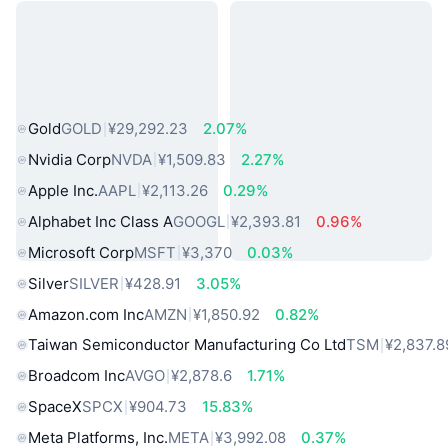
热门真实世界资产
Gold
GOLD
¥29,292.23
2.07%
Nvidia Corp
NVDA
¥1,509.83
2.27%
Apple Inc.
AAPL
¥2,113.26
0.29%
Alphabet Inc Class A
GOOGL
¥2,393.81
0.96%
Microsoft Corp
MSFT
¥3,370
0.03%
Silver
SILVER
¥428.91
3.05%
Amazon.com Inc
AMZN
¥1,850.92
0.82%
Taiwan Semiconductor Manufacturing Co Ltd
TSM
¥2,837.8
Broadcom Inc
AVGO
¥2,878.6
1.71%
SpaceX
SPCX
¥904.73
15.83%
Meta Platforms, Inc.
META
¥3,992.08
0.37%