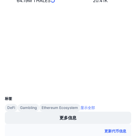
64.19M THALES
20.41K
即将进行的销售活动
资金费率
学习赚币
网站
Website
Whitepaper
社交媒体
日历
0x8947...a8c3c5
合约
3.3
ICO日历
评级 (CertiK)
Audits
活动日历
etherscan.io
浏览器
钱包
UCID
11973
标签
DeFi
Gambling
Ethereum Ecosystem
显示全部
更多信息
更新代币信息