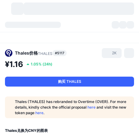
加密货币
仪表盘
加密货币
DexScan
市场
排名
Thales
价格
2K
#5117
THALES
¥1.16
1.05%
(
24h
)
信号
交易所
分类
New
市场概况
热门
社区
历史记录
现货市场
中心化交易所
购买 THALES
新
动态
API
代币解锁
加密货币数量
现货
Thales (THALES) has rebranded to Overtime (OVER). For more
details, kindly check the official proposal
here
and visit the new
涨幅榜
话题
收益
产品
比特币金库
衍生品
API
token page
here
.
模因 (Memes) 探索工具
直播活动
真实世界资产
币安币金库
产品
加密货币 API
去中心化交易所
Thales兑换为CNY的图表