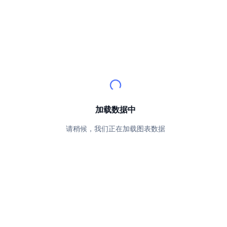
顶级交易者
文章
交易所流入/流出
DEX API
转换器
排行榜
现货
情绪
企业
简讯
指标
热门
衍生品
定价
CMC Launch
即将推出
恐惧和贪婪指数
资源
CMC Labs
最近添加
山寨币季节指数
CMC Max
领涨和领跌
市场周期指标
加载数据中
文档
头条新闻
请稍候，我们正在加载图表数据
访问最多
比特币市值占比
常见问题解答
Telegram 机器人
社区情绪
CoinMarketCap 20 指数
AI 集成
广告
区块链排名
CoinMarketCap 100 指数
CMC代理中心
预测市场
ETF资金流向
网站微件
技能市场