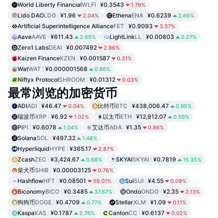
World Liberty Financial
WLFI
¥0.3543
1.79%
Lido DAO
LDO
¥1.96
Ethena
ENA
¥0.6239
2.04%
2.66%
Artificial Superintelligence Alliance
FET
¥0.9093
3.57%
Aave
AAVE
¥611.43
LightLink
LL
¥0.00803
2.65%
0.27%
Zero1 Labs
DEAI
¥0.007492
2.96%
Kaizen Finance
KZEN
¥0.001587
0.31%
Wat
WAT
¥0.000001568
0.86%
Niftyx Protocol
SHROOM
¥0.01312
0.03%
最常浏览的加密货币
ADI
ADI
¥46.47
比特币
BTC
¥438,006.47
0.04%
0.95%
瑞波币
XRP
¥6.92
以太币
ETH
¥12,912.07
1.02%
0.59%
Pi
PI
¥0.6078
艾达币
ADA
¥1.35
1.04%
0.86%
Solana
SOL
¥497.32
1.48%
Hyperliquid
HYPE
¥365.17
2.87%
Zcash
ZEC
¥3,424.67
SKYAI
SKYAI
¥0.7819
0.68%
15.35%
柴犬币
SHIB
¥0.00003125
0.76%
Hashflow
HFT
¥0.08501
Sui
SUI
¥4.55
59.01%
0.09%
Biconomy
BICO
¥0.3485
Ondo
ONDO
¥2.35
37.67%
2.13%
狗狗币
DOGE
¥0.4709
Stellar
XLM
¥1.09
0.77%
0.11%
Kaspa
KAS
¥0.1787
Canton
CC
¥0.6137
2.78%
0.02%