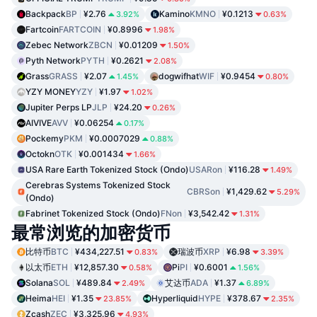
Backpack
BP
¥2.76
Kamino
KMNO
¥0.1213
3.92%
0.63%
Fartcoin
FARTCOIN
¥0.8996
1.98%
Zebec Network
ZBCN
¥0.01209
1.50%
Pyth Network
PYTH
¥0.2621
2.08%
Grass
GRASS
¥2.07
dogwifhat
WIF
¥0.9454
1.45%
0.80%
YZY MONEY
YZY
¥1.97
1.02%
Jupiter Perps LP
JLP
¥24.20
0.26%
AIVIVE
AVV
¥0.06254
0.17%
Pockemy
PKM
¥0.0007029
0.88%
Octokn
OTK
¥0.001434
1.66%
USA Rare Earth Tokenized Stock (Ondo)
USARon
¥116.28
1.49%
Cerebras Systems Tokenized Stock
CBRSon
¥1,429.62
5.29%
(Ondo)
Fabrinet Tokenized Stock (Ondo)
FNon
¥3,542.42
1.31%
最常浏览的加密货币
比特币
BTC
¥434,227.51
瑞波币
XRP
¥6.98
0.83%
3.39%
以太币
ETH
¥12,857.30
Pi
PI
¥0.6001
0.58%
1.56%
Solana
SOL
¥489.84
艾达币
ADA
¥1.37
2.49%
6.89%
Heima
HEI
¥1.35
Hyperliquid
HYPE
¥378.67
23.85%
2.35%
Zcash
ZEC
¥3,325.96
4.93%