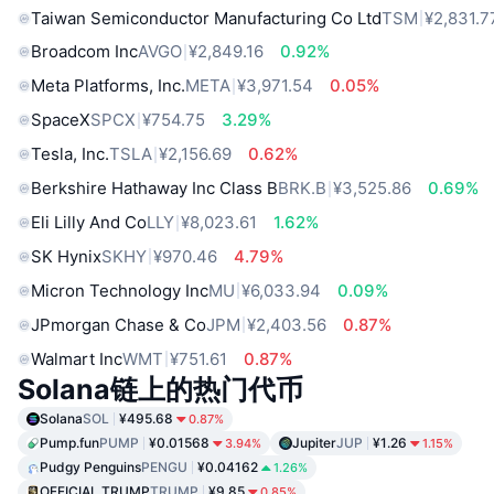
Taiwan Semiconductor Manufacturing Co Ltd
TSM
¥2,831.7
Broadcom Inc
AVGO
¥2,849.16
0.92%
Meta Platforms, Inc.
META
¥3,971.54
0.05%
SpaceX
SPCX
¥754.75
3.29%
Tesla, Inc.
TSLA
¥2,156.69
0.62%
Berkshire Hathaway Inc Class B
BRK.B
¥3,525.86
0.69%
Eli Lilly And Co
LLY
¥8,023.61
1.62%
SK Hynix
SKHY
¥970.46
4.79%
Micron Technology Inc
MU
¥6,033.94
0.09%
JPmorgan Chase & Co
JPM
¥2,403.56
0.87%
Walmart Inc
WMT
¥751.61
0.87%
Solana链上的热门代币
Solana
SOL
¥495.68
0.87%
Pump.fun
PUMP
¥0.01568
Jupiter
JUP
¥1.26
3.94%
1.15%
Pudgy Penguins
PENGU
¥0.04162
1.26%
OFFICIAL TRUMP
TRUMP
¥9.85
0.85%