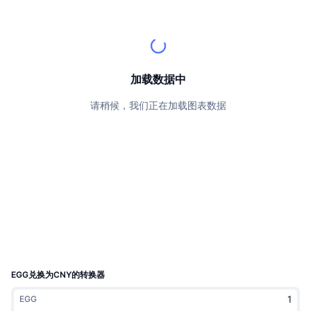
顶级交易者
文章
交易所流入/流出
DEX API
转换器
排行榜
现货
情绪
企业
简讯
指标
热门
衍生品
定价
CMC Launch
加载数据中
即将推出
恐惧和贪婪指数
请稍候，我们正在加载图表数据
资源
CMC Labs
最近添加
山寨币季节指数
CMC Max
领涨和领跌
市场周期指标
文档
头条新闻
访问最多
比特币市值占比
常见问题解答
Telegram 机器人
社区情绪
CoinMarketCap 20 指数
AI 集成
广告
区块链排名
CoinMarketCap 100 指数
CMC代理中心
EGG兑换为CNY的转换器
预测市场
ETF资金流向
网站微件
EGG
技能市场