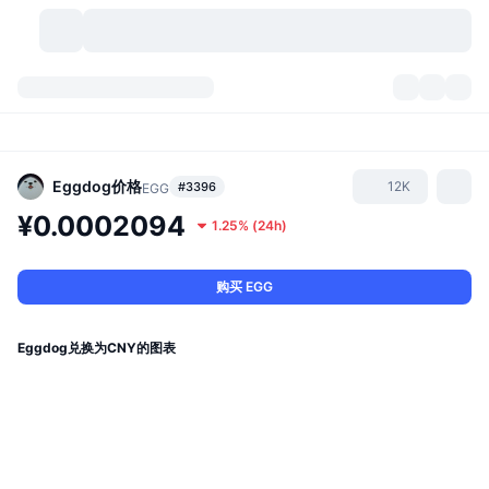
加密货币
仪表盘
加密货币
DexScan
市场
排名
Eggdog
价格
12K
#3396
EGG
¥0.0002094
1.25%
(
24h
)
信号
交易所
分类
New
市场概况
热门
社区
历史记录
现货市场
中心化交易所
购买 EGG
新
动态
API
代币解锁
加密货币数量
现货
Eggdog兑换为CNY的图表
涨幅榜
话题
收益
产品
比特币金库
衍生品
API
模因 (Memes) 探索工具
直播活动
真实世界资产
币安币金库
产品
加密货币 API
去中心化交易所