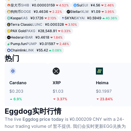
柴犬币
SHIB
¥0.00003159
Sui
SUI
¥4.56
4.52%
2.46%
狗狗币
DOGE
¥0.4636
Stellar
XLM
¥1.09
2.22%
3.95%
Kaspa
KAS
¥0.1726
SKYAI
SKYAI
¥0.5949
2.13%
40.36%
Terra Classic
LUNC
¥0.000328
3.10%
PAX Gold
PAXG
¥28,548.91
0.33%
Hedera
HBAR
¥0.4618
1.84%
Pump.fun
PUMP
¥0.01597
2.48%
Chainlink
LINK
¥55.42
0.08%
热门
Cardano
XRP
Heima
$0.203
$1.03
$0.1997
6.9%
3.37%
23.84%
Eggdog实时行情
The live
Eggdog price today
is ¥0.000209 CNY with a 24-
hour trading volume of 暂不提供.
我们会实时更新EGG兑换为