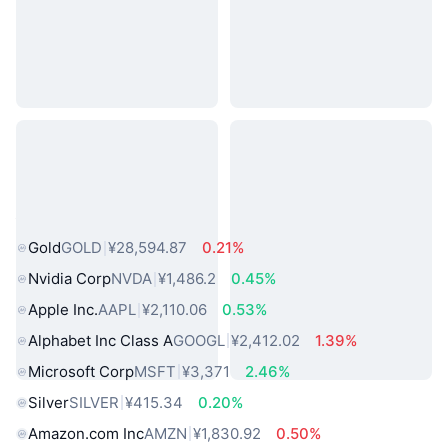
热门真实世界资产
Gold
GOLD
¥28,594.87
0.21%
Nvidia Corp
NVDA
¥1,486.2
0.45%
Apple Inc.
AAPL
¥2,110.06
0.53%
Alphabet Inc Class A
GOOGL
¥2,412.02
1.39%
Microsoft Corp
MSFT
¥3,371
2.46%
Silver
SILVER
¥415.34
0.20%
Amazon.com Inc
AMZN
¥1,830.92
0.50%