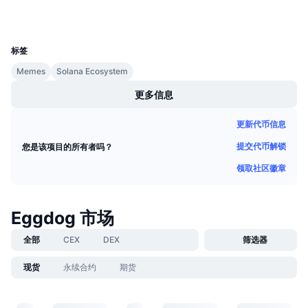
即将进行的销售活动
资金费率
学习赚币
UCID
28800
标签
日历
Memes
Solana Ecosystem
更多信息
ICO日历
更新代币信息
活动日历
提交代币解锁
您是该项目的所有者吗？
领取社区徽章
Eggdog 市场
全部
CEX
DEX
筛选器
现货
永续合约
期货