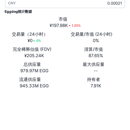
CNY
热门
加密货币 ETF
学习
CMC 模型上下文协议
Eggdog统计数据
新版
市值
比特币 ETF
x402
新闻
¥197.98K
1.25%
加密
以太币 ETF
交易量（24小时）
交易量/市值 (24小时)
币安学院
¥0
0%
0%
政治
完全稀释估值 (FDV)
清算/市值
技术分析
研究报告
¥205.24K
87.65%
体育运动
总供应量
最大供应量
RSI
视频
979.97M EGG
--
金融
MACD
流通供应量
持有者
词汇表
945.33M EGG
7.91K
技术
网站
Website
衍生品
活动
社交媒体
NFT
总览
合约
EXA537...oKbjJE
空投
浏览器
solscan.io
NFT 总体统计数据
清算
钻石奖励
钱包