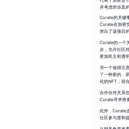
代表了加密货
并考虑所涉及
Curate的关
Curate在
突出了该项目
Curate的
步，允许社区对
更加民主和透
另一个值得注
了一种新的、
化的NFT，迎
合作伙伴关系也
Curate寻
此外，Cura
社区参与度和提
从财务角度来看