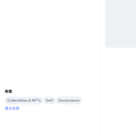
网站
Website
Whitepaper
社交媒体
0xE1c7...6786bd
合约
3.6
评级 (CertiK)
Audits
etherscan.io
浏览器
钱包
UCID
7942
标签
Collectibles & NFTs
DeFi
Governance
显示全部