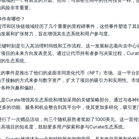
币领域的一个有前景的方面。然而，与加密空间中的任何投资一样，
的风险非常重要。
键事件有哪些？
加密货币和区块链领域经历了几个重要的里程碑事件，这些事件塑造了其
的发展和扩张努力，旨在增强其生态系统和用户参与度。
一个关键时刻是引入其治理时间线和工作流程。这一发展标志着向去中心
项目的未来方向发表意见。通过让代币持有者参与决策过程，Curat
明的生态系统。
意的事件是推出了他们的桌面非同质化代币（NFT）市场。这一平台
易于接触的方式来参与数字资产，扩大了项目的吸引力和实用性。市
合各种兴趣和偏好。
是Curate增强其生态系统和增加采用的关键策略部分。通过与各种
求将更多的功能、服务和机会整合到其平台中，使其更加多样化，吸引更
te进行了一次赠品活动，向三个随机获胜者奖励了1000美元。这一宣
高项目的知名度，鼓励更多用户探索和参与Curate生态系统。
，Curate被描述为一个相对较新的加密货币，具有低交易量和价格