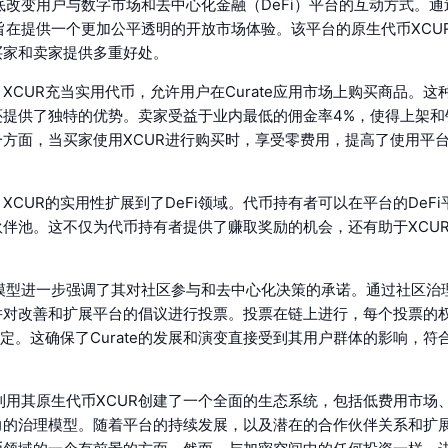
将彻底改变用户与数字市场和去中心化金融（DeFi）平台的互动方式。
te旨在提供一个更加公平透明的开放市场体验。该平台的原生代币XCU
买家和卖家提供多重好处。
XCUR充当实用代币，允许用户在Curate应用市场上购买商品。这
还提供了独特的优势。卖家受益于业内最低的佣金率4%，使得上架和
一方面，当买家使用XCUR进行购买时，享受零费用，提高了使用平
XCUR的实用性扩展到了DeFi领域。代币持有者可以在平台的DeF
伙伴池。这不仅为代币持有者提供了赚取奖励的机会，还有助于XCU
。
治理模型进一步强调了其对社区参与和去中心化决策的承诺。通过社区治
并对改善和扩展平台的倡议进行投票。投票在链上进行，每个投票的
决定。这确保了Curate的发展和演变直接受到其用户群体的影响，符
。
te利用其原生代币XCUR创建了一个全面的生态系统，包括低费用市场、
力的治理模型。随着平台的持续发展，以及潜在的合作伙伴关系和扩