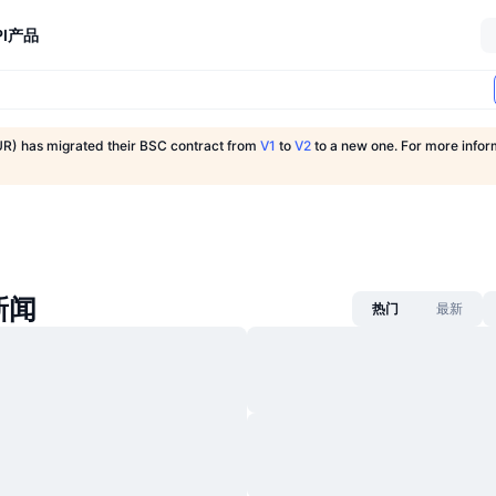
I
产品
R) has migrated their BSC contract from
V1
to
V2
to a new one. For more infor
新闻
热门
最新