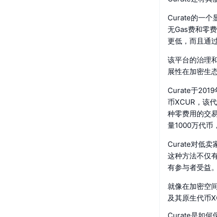
Curate的
无Gas费和零
更低，而且通过
该平台的治理
展性在加密生
Curate于
币XCUR，该
种零费用的交易
量1000万代
Curate对
这种方法不仅
有参与者受益
就像在加密空间
及其原生代币X
Curate是如