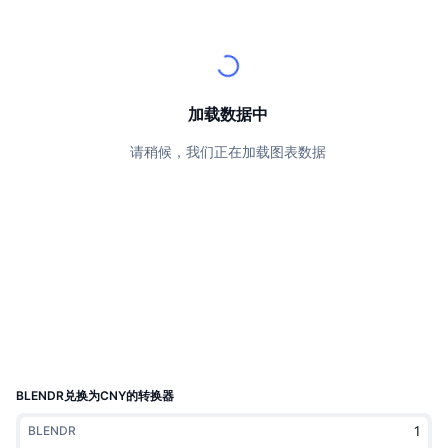
顶级交易者
文章
交易所流入/流出
DEX API
转换器
排行榜
现货
情绪
企业
简讯
指标
热门
衍生品
定价
CMC Launch
加载数据中
即将推出
恐惧和贪婪指数
请稍候，我们正在加载图表数据
资源
CMC Labs
最近添加
山寨币季节指数
CMC Max
领涨和领跌
市场周期指标
文档
头条新闻
访问最多
比特币市值占比
常见问题解答
Telegram 机器人
社区情绪
CoinMarketCap 20 指数
AI 集成
广告
区块链排名
CoinMarketCap 100 指数
CMC代理中心
BLENDR兑换为CNY的转换器
预测市场
ETF资金流向
网站微件
BLENDR
技能市场