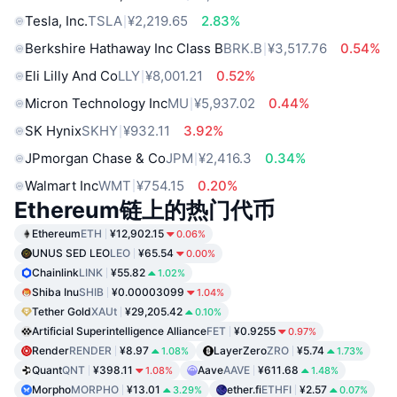
Tesla, Inc.
TSLA
¥2,219.65
2.83%
Berkshire Hathaway Inc Class B
BRK.B
¥3,517.76
0.54%
Eli Lilly And Co
LLY
¥8,001.21
0.52%
Micron Technology Inc
MU
¥5,937.02
0.44%
SK Hynix
SKHY
¥932.11
3.92%
JPmorgan Chase & Co
JPM
¥2,416.3
0.34%
Walmart Inc
WMT
¥754.15
0.20%
Ethereum链上的热门代币
Ethereum
ETH
¥12,902.15
0.06%
UNUS SED LEO
LEO
¥65.54
0.00%
Chainlink
LINK
¥55.82
1.02%
Shiba Inu
SHIB
¥0.00003099
1.04%
Tether Gold
XAUt
¥29,205.42
0.10%
Artificial Superintelligence Alliance
FET
¥0.9255
0.97%
Render
RENDER
¥8.97
LayerZero
ZRO
¥5.74
1.08%
1.73%
Quant
QNT
¥398.11
Aave
AAVE
¥611.68
1.08%
1.48%
Morpho
MORPHO
¥13.01
ether.fi
ETHFI
¥2.57
3.29%
0.07%