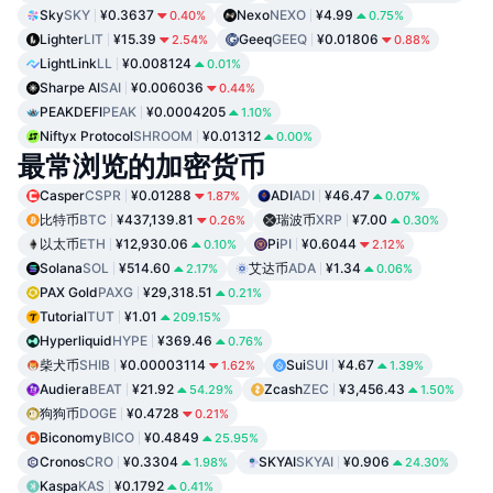
Sky
SKY
¥0.3637
Nexo
NEXO
¥4.99
0.40%
0.75%
Lighter
LIT
¥15.39
Geeq
GEEQ
¥0.01806
2.54%
0.88%
LightLink
LL
¥0.008124
0.01%
Sharpe AI
SAI
¥0.006036
0.44%
PEAKDEFI
PEAK
¥0.0004205
1.10%
Niftyx Protocol
SHROOM
¥0.01312
0.00%
最常浏览的加密货币
Casper
CSPR
¥0.01288
ADI
ADI
¥46.47
1.87%
0.07%
比特币
BTC
¥437,139.81
瑞波币
XRP
¥7.00
0.26%
0.30%
以太币
ETH
¥12,930.06
Pi
PI
¥0.6044
0.10%
2.12%
Solana
SOL
¥514.60
艾达币
ADA
¥1.34
2.17%
0.06%
PAX Gold
PAXG
¥29,318.51
0.21%
Tutorial
TUT
¥1.01
209.15%
Hyperliquid
HYPE
¥369.46
0.76%
柴犬币
SHIB
¥0.00003114
Sui
SUI
¥4.67
1.62%
1.39%
Audiera
BEAT
¥21.92
Zcash
ZEC
¥3,456.43
54.29%
1.50%
狗狗币
DOGE
¥0.4728
0.21%
Biconomy
BICO
¥0.4849
25.95%
Cronos
CRO
¥0.3304
SKYAI
SKYAI
¥0.906
1.98%
24.30%
Kaspa
KAS
¥0.1792
0.41%