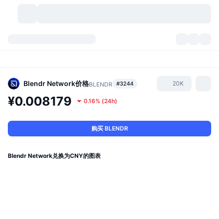
加密货币
仪表盘
加密货币
DexScan
市场
排名
Blendr Network
价格
20K
#3244
BLENDR
¥0.008179
0.16%
(
24h
)
信号
交易所
分类
New
市场概况
热门
社区
历史记录
现货市场
中心化交易所
购买 BLENDR
新
动态
API
代币解锁
加密货币数量
现货
Blendr Network兑换为CNY的图表
涨幅榜
话题
收益
产品
比特币金库
衍生品
API
模因 (Memes) 探索工具
直播活动
真实世界资产
币安币金库
产品
加密货币 API
去中心化交易所