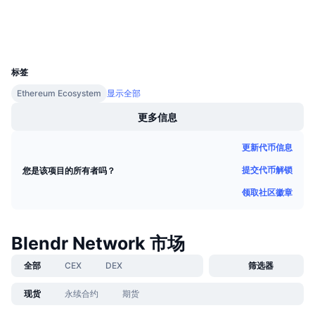
浏览器
即将进行的销售活动
资金费率
学习赚币
钱包
UCID
29658
日历
标签
Ethereum Ecosystem
显示全部
ICO日历
更多信息
活动日历
更新代币信息
提交代币解锁
您是该项目的所有者吗？
领取社区徽章
Blendr Network 市场
全部
CEX
DEX
筛选器
现货
永续合约
期货