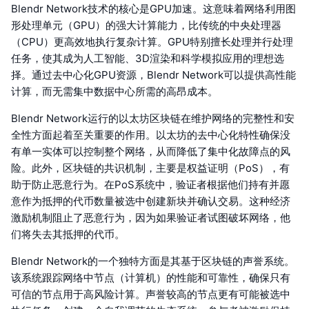
Blendr Network技术的核心是GPU加速。这意味着网络利用图
形处理单元（GPU）的强大计算能力，比传统的中央处理器
（CPU）更高效地执行复杂计算。GPU特别擅长处理并行处理
任务，使其成为人工智能、3D渲染和科学模拟应用的理想选
择。通过去中心化GPU资源，Blendr Network可以提供高性能
计算，而无需集中数据中心所需的高昂成本。
Blendr Network运行的以太坊区块链在维护网络的完整性和安
全性方面起着至关重要的作用。以太坊的去中心化特性确保没
有单一实体可以控制整个网络，从而降低了集中化故障点的风
险。此外，区块链的共识机制，主要是权益证明（PoS），有
助于防止恶意行为。在PoS系统中，验证者根据他们持有并愿
意作为抵押的代币数量被选中创建新块并确认交易。这种经济
激励机制阻止了恶意行为，因为如果验证者试图破坏网络，他
们将失去其抵押的代币。
Blendr Network的一个独特方面是其基于区块链的声誉系统。
该系统跟踪网络中节点（计算机）的性能和可靠性，确保只有
可信的节点用于高风险计算。声誉较高的节点更有可能被选中