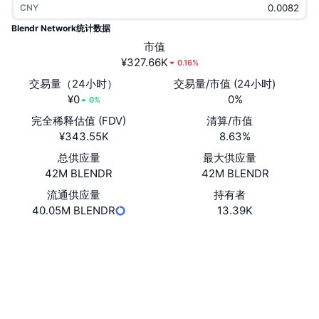
CNY
热门
加密货币 ETF
学习
CMC 模型上下文协议
Blendr Network统计数据
新版
市值
比特币 ETF
x402
新闻
¥327.66K
0.16%
加密
以太币 ETF
交易量（24小时）
交易量/市值 (24小时)
币安学院
¥0
0%
0%
政治
完全稀释估值 (FDV)
清算/市值
技术分析
研究报告
¥343.55K
8.63%
体育运动
总供应量
最大供应量
RSI
视频
42M BLENDR
42M BLENDR
金融
MACD
流通供应量
持有者
词汇表
40.05M BLENDR
13.39K
技术
网站
Website
衍生品
活动
社交媒体
NFT
总览
空投
合约
0x8401...d7327f
2.9
评级 (CertiK)
NFT 总体统计数据
清算
钻石奖励
etherscan.io