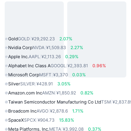
热门真实世界资产
Gold
GOLD
¥29,292.23
2.07%
Nvidia Corp
NVDA
¥1,509.83
2.27%
Apple Inc.
AAPL
¥2,113.26
0.29%
Alphabet Inc Class A
GOOGL
¥2,393.81
0.96%
Microsoft Corp
MSFT
¥3,370
0.03%
Silver
SILVER
¥428.91
3.05%
Amazon.com Inc
AMZN
¥1,850.92
0.82%
Taiwan Semiconductor Manufacturing Co Ltd
TSM
¥2,837.8
Broadcom Inc
AVGO
¥2,878.6
1.71%
SpaceX
SPCX
¥904.73
15.83%
Meta Platforms, Inc.
META
¥3,992.08
0.37%