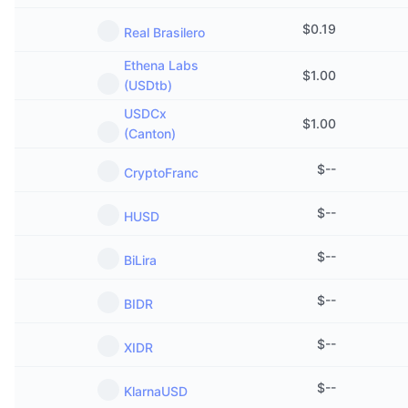
$
0.19
Real Brasilero
Ethena Labs
$
1.00
(USDtb)
USDCx
$
1.00
(Canton)
$
--
CryptoFranc
$
--
HUSD
$
--
BiLira
$
--
BIDR
$
--
XIDR
$
--
KlarnaUSD