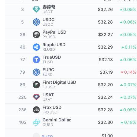
頂級交易者
文章
交易所流入/流出
DEX API
匯率換算
排行榜
現貨
泰達幣
3
$32.26
0.09%
USDT
情緒
企業
電子報
USDC
指標
熱門
衍生品
5
$32.28
0.06%
USDC
PayPal USD
定價
CMC Launch
28
$32.27
0.05%
即將推出
恐懼與貪婪指數
PYUSD
Ripple USD
資源
40
$32.29
0.11%
CMC Labs
近期新增
RLUSD
山寨幣季節指數
TrueUSD
77
$32.13
0.06%
CMC Max
TUSD
贏家與輸家
市場循環指標
文檔
EURC
79
$37.19
0.14%
EURC
頭條新聞
最多造訪
比特幣市佔率
First Digital USD
常見問題解答
89
$32.20
0.07%
FDUSD
Telegram 機器人
社群情緒
CoinMarketCap 20 指數
USAT
220
$32.24
0.07%
USAT
AI 整合
廣告
Frax USD
區塊鏈排行榜
CoinMarketCap 100 指數
236
$32.28
0.05%
FRXUSD
CMC代理中心
Gemini Dollar
403
$32.30
0.18%
GUSD
預測市場
ETF資金流向
網頁套件
技能市場
$
1.00
BUSD