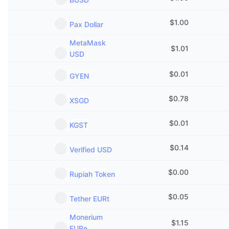
熱門
加密貨幣 ETF
學習
CMC 模型上下文協議
$
1.00
Pax Dollar
新推出
比特幣 ETF
x402
新聞
MetaMask
$
1.01
USD
加密
以太幣 ETF
替補
$
0.01
GYEN
政治
技術分析
研究報告
$
0.78
XSGD
運動
RSI
影片
$
0.01
KGST
金融
MACD
詞彙庫
$
0.14
Verified USD
技術
衍生品
活動
$
0.00
Rupiah Token
NFT
總覽
空投
$
0.05
Tether EURt
NFT 整體統計數字
Monerium
清算
鑽石獎勵
$
1.15
EURe