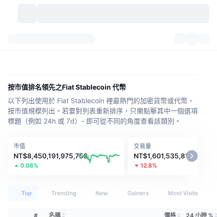
加密貨幣
儀表板
加密貨幣
DexScan
市場
排行
按市值排名領先之Fiat Stablecoin 代幣
以下列出使用於 Fiat Stablecoin 裡最熱門的加密貨幣或代幣，
信號
交易所
類別
New
市場綜覽
按市值規模列出。若要對列表重新排序，只需點擊其中一個選項
標題（例如 24h 或 7d）- 即可從不同的角度查看該類別。
熱門
社群
歷史記錄
現貨市場
集中式交易所
市值
交易量
新
動態
API
代幣解鎖
加密貨幣數量
現貨
NT$8,450,191,975,756
NT$1,601,535,816,850
0.08%
12.8%
漲幅榜
話題
收益
產品
比特幣金庫
衍生品
API
Top
Trending
New
Gainers
Most Visited
迷因探索工具
直播
實體世界資產
BNB金庫
產品
加密貨幣 API
去中心化交易所
#
名稱
價格
24 小時 %