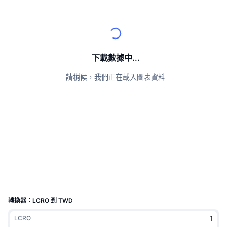
頂級交易者
文章
交易所流入/流出
DEX API
匯率換算
排行榜
現貨
情緒
企業
電子報
指標
熱門
衍生品
定價
CMC Launch
下載數據中...
即將推出
恐懼與貪婪指數
請稍候，我們正在載入圖表資料
資源
CMC Labs
近期新增
山寨幣季節指數
CMC Max
贏家與輸家
市場循環指標
文檔
頭條新聞
最多造訪
比特幣市佔率
常見問題解答
Telegram 機器人
社群情緒
CoinMarketCap 20 指數
AI 整合
廣告
區塊鏈排行榜
CoinMarketCap 100 指數
CMC代理中心
轉換器：LCRO 到 TWD
預測市場
ETF資金流向
網頁套件
LCRO
技能市場