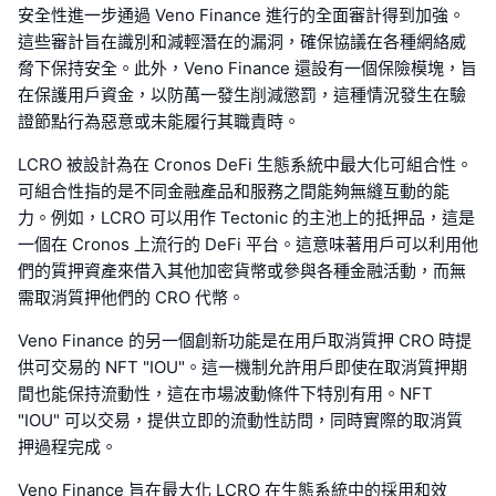
安全性進一步通過 Veno Finance 進行的全面審計得到加強。
這些審計旨在識別和減輕潛在的漏洞，確保協議在各種網絡威
脅下保持安全。此外，Veno Finance 還設有一個保險模塊，旨
在保護用戶資金，以防萬一發生削減懲罰，這種情況發生在驗
證節點行為惡意或未能履行其職責時。
LCRO 被設計為在 Cronos DeFi 生態系統中最大化可組合性。
可組合性指的是不同金融產品和服務之間能夠無縫互動的能
力。例如，LCRO 可以用作 Tectonic 的主池上的抵押品，這是
一個在 Cronos 上流行的 DeFi 平台。這意味著用戶可以利用他
們的質押資產來借入其他加密貨幣或參與各種金融活動，而無
需取消質押他們的 CRO 代幣。
Veno Finance 的另一個創新功能是在用戶取消質押 CRO 時提
供可交易的 NFT "IOU"。這一機制允許用戶即使在取消質押期
間也能保持流動性，這在市場波動條件下特別有用。NFT
"IOU" 可以交易，提供立即的流動性訪問，同時實際的取消質
押過程完成。
Veno Finance 旨在最大化 LCRO 在生態系統中的採用和效