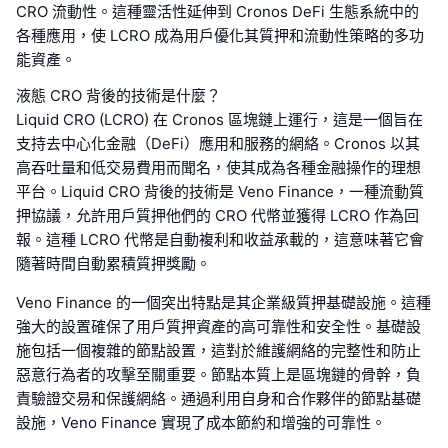
CRO 流動性。這種靈活性延伸到 Cronos DeFi 生態系統中的
各種應用，使 LCRO 成為用戶優化其質押和流動性策略的多功
能資產。
液態 CRO 背後的技術是什麼？
Liquid CRO (LCRO) 在 Cronos 區塊鏈上運行，這是一個旨在
支持去中心化金融（DeFi）應用和服務的網絡。Cronos 以其
高吞吐量和低交易費用而聞名，使其成為各種金融操作的理想
平台。Liquid CRO 背後的技術是 Veno Finance，一種流動質
押協議，允許用戶質押他們的 CRO 代幣並獲得 LCRO 作為回
報。這種 LCRO 代幣是自動複利和收益承載的，這意味著它會
隨著時間自動累積質押獎勵。
Veno Finance 的一個突出特點是其企業級質押基礎設施。這種
強大的設置確保了用戶質押資產的高可靠性和安全性。基礎設
施包括一個複雜的節點設置，這對於維護網絡的完整性和防止
惡意行為者的攻擊至關重要。節點本質上是區塊鏈的骨幹，負
責驗證交易和保護網絡。通過利用自身和合作夥伴的節點基礎
設施，Veno Finance 實現了成本節約和增強的可靠性。