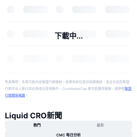
下載中...
免責聲明：本頁可能內含聯盟行銷連結。如果你前往造訪這類連結，並且在這些聯盟
行銷平台上進行如註冊或交易等動作，CoinMarketCap 將可能獲得報酬。請參閱
聯盟
行銷關係揭露
。
Liquid CRO新聞
熱門
最新
CMC 每日分析