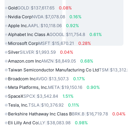
熱門現實世界資產
Gold
GOLD
$137,617.65
0.08%
Nvidia Corp
NVDA
$7,078.08
0.16%
Apple Inc.
AAPL
$10,118.06
0.92%
Alphabet Inc Class A
GOOGL
$11,754.8
0.61%
Microsoft Corp
MSFT
$15,670.21
0.28%
Silver
SILVER
$1,993.59
0.04%
Amazon.com Inc
AMZN
$8,849.05
0.68%
Taiwan Semiconductor Manufacturing Co Ltd
TSM
$13,312
Broadcom Inc
AVGO
$13,507.3
0.17%
Meta Platforms, Inc.
META
$19,150.16
0.90%
SpaceX
SPCX
$3,542.84
1.51%
Tesla, Inc.
TSLA
$10,376.92
0.11%
Berkshire Hathaway Inc Class B
BRK.B
$16,719.78
0.04%
Eli Lilly And Co
LLY
$38,083.98
0.98%