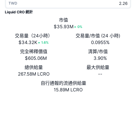
TWD
熱門
加密貨幣 ETF
學習
CMC 模型上下文協議
Liquid CRO 統計
新推出
市值
比特幣 ETF
x402
新聞
$35.93M
0%
加密
以太幣 ETF
交易量（24小時）
交易量/市值 (24 小時)
替補
$34.32K
0.0955%
1.6%
政治
完全稀釋價值
清算/市值
技術分析
研究報告
$605.06M
3.90%
運動
總供給量
最大供給量
RSI
影片
267.58M LCRO
--
金融
MACD
自行通報的流通供給量
詞彙庫
15.89M LCRO
技術
網站
Website
Whitepaper
衍生品
活動
NFT
社群
總覽
空投
合約地址
NFT 整體統計數字
0x9fae...7c08a6
清算
3.5
鑽石獎勵
評級 (CertiK)