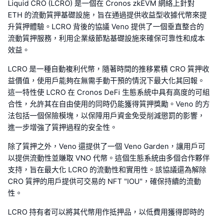
Liquid CRO (LCRO) 是一個在 Cronos zkEVM 網絡上針對
ETH 的流動質押基礎設施，旨在通過提供收益型收據代幣來提
升質押體驗。LCRO 背後的協議 Veno 提供了一個垂直整合的
流動質押服務，利用企業級節點基礎設施來確保可靠性和成本
效益。
LCRO 是一種自動複利代幣，隨著時間的推移累積 CRO 質押收
益價值，使用戶能夠在無需手動干預的情況下最大化其回報。
這一特性使 LCRO 在 Cronos DeFi 生態系統中具有高度的可組
合性，允許其在自由使用的同時仍能獲得質押獎勵。Veno 的方
法包括一個保險模塊，以保障用戶資金免受削減懲罰的影響，
進一步增強了質押過程的安全性。
除了質押之外，Veno 還提供了一個 Veno Garden，讓用戶可
以提供流動性並賺取 VNO 代幣。這個生態系統由多個合作夥伴
支持，旨在最大化 LCRO 的流動性和實用性。該協議還為解除
CRO 質押的用戶提供可交易的 NFT "IOU"，確保持續的流動
性。
LCRO 持有者可以將其代幣用作抵押品，以低費用獲得即時的