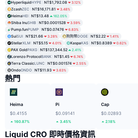
Hyperliquid
HYPE
NT$1,792.08
3.12%
Zcash
ZEC
NT$16,171.81
3.48%
Heima
HEI
NT$13.48
162.05%
Shiba Inu
SHIB
NT$0.0001528
3.59%
Pump.fun
PUMP
NT$0.07476
6.83%
Sui
SUI
NT$21.66
狗狗幣
DOGE
NT$2.22
3.28%
1.41%
Stellar
XLM
NT$5.15
Kaspa
KAS
NT$0.8389
4.01%
0.62%
PAX Gold
PAXG
NT$137,344.52
2.41%
Lorenzo Protocol
BANK
NT$1.45
6.74%
Terra Classic
LUNC
NT$0.001574
2.55%
Ondo
ONDO
NT$11.93
3.63%
熱門
Heima
Pi
Cap
$0.4155
$0.09141
$0.02893
160.87%
3.45%
2.18%
Liquid CRO 即時價格資訊