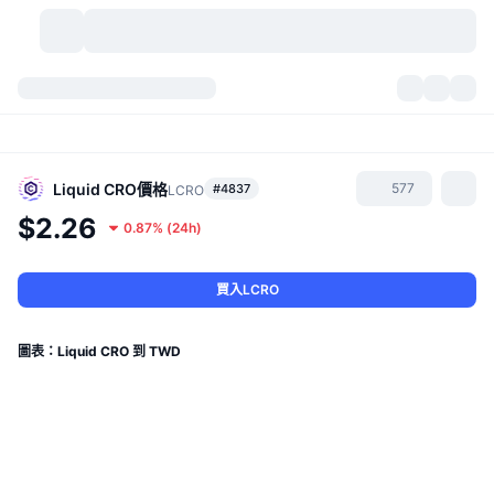
加密貨幣
儀表板
加密貨幣
DexScan
市場
排行
Liquid CRO
價格
577
#4837
LCRO
$2.26
0.87%
(
24h
)
信號
交易所
類別
New
市場綜覽
熱門
社群
歷史記錄
現貨市場
集中式交易所
買入LCRO
新
動態
API
代幣解鎖
加密貨幣數量
現貨
圖表：Liquid CRO 到 TWD
漲幅榜
話題
收益
產品
比特幣金庫
衍生品
API
迷因探索工具
直播
實體世界資產
BNB金庫
產品
加密貨幣 API
去中心化交易所