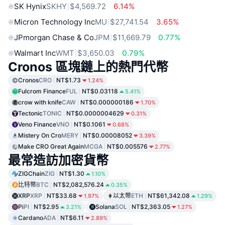
SK Hynix
SKHY
$4,569.72
6.14%
Micron Technology Inc
MU
$27,741.54
3.65%
JPmorgan Chase & Co
JPM
$11,669.79
0.77%
Walmart Inc
WMT
$3,650.03
0.79%
Cronos 區塊鏈上的熱門代幣
Cronos
CRO
NT$1.73
1.24%
Fulcrom Finance
FUL
NT$0.03118
5.41%
crow with knife
CAW
NT$0.000000186
1.70%
Tectonic
TONIC
NT$0.0000004629
0.31%
Veno Finance
VNO
NT$0.1061
0.68%
Mistery On Cro
MERY
NT$0.00008052
3.39%
Make CRO Great Again
MCGA
NT$0.005576
2.77%
最常造訪加密貨幣
ZIGChain
ZIG
NT$1.30
1.10%
比特幣
BTC
NT$2,082,576.24
0.35%
XRP
XRP
NT$33.68
以太幣
ETH
NT$61,342.08
1.97%
1.29%
Pi
PI
NT$2.95
Solana
SOL
NT$2,363.05
3.21%
1.27%
Cardano
ADA
NT$6.11
2.89%