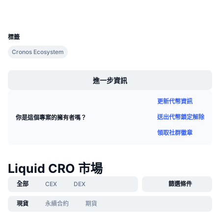
即將推出的銷售活動
區塊鏈瀏覽器
explorer.cronos.org
資金費率
學習賺幣
UCID
23036
標籤
行事曆
Cronos Ecosystem
Boost
ICO 行事曆
進一步資訊
活動行事曆
更新代幣資訊
送出代幣鎖定解除
你是這個專案的擁有者嗎？
領取社群徽章
Liquid CRO 市場
全部
CEX
DEX
篩選條件
現貨
永續合約
期貨