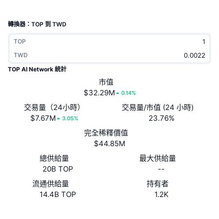
熱門
加密貨幣 ETF
學習
CMC 模型上下文協議
轉換器：TOP 到 TWD
新推出
比特幣 ETF
x402
新聞
TOP
加密
TWD
以太幣 ETF
替補
TOP AI Network 統計
政治
市值
技術分析
研究報告
$32.29M
0.14%
運動
交易量（24小時）
交易量/市值 (24 小時)
RSI
影片
$7.67M
23.76%
3.05%
金融
完全稀釋價值
MACD
詞彙庫
$44.85M
技術
總供給量
最大供給量
衍生品
活動
20B TOP
--
NFT
流通供給量
持有者
總覽
空投
14.4B TOP
1.2K
NFT 整體統計數字
清算
鑽石獎勵
網站
Website