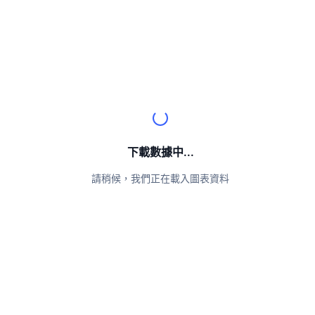
頂級交易者
文章
交易所流入/流出
DEX API
匯率換算
排行榜
現貨
情緒
企業
電子報
指標
熱門
衍生品
定價
CMC Launch
即將推出
恐懼與貪婪指數
資源
CMC Labs
近期新增
山寨幣季節指數
CMC Max
贏家與輸家
市場循環指標
下載數據中...
文檔
頭條新聞
請稍候，我們正在載入圖表資料
最多造訪
比特幣市佔率
常見問題解答
Telegram 機器人
社群情緒
CoinMarketCap 20 指數
AI 整合
廣告
區塊鏈排行榜
CoinMarketCap 100 指數
CMC代理中心
預測市場
ETF資金流向
網頁套件
技能市場