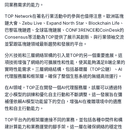
同業務需求的能力。
TOP Network在著名行業活動中的參與也值得注意。歐洲區塊
鏈大會、Zebu Live、Expand North Star、Blockchain Life、
巴黎區塊鏈週、全球區塊鏈展、CONF3RENCE和CoinDesk的
Consensus等活動為TOP提供了展示其創新、與行業領袖交流
並緊跟區塊鏈領域最新趨勢和發展的平台。
分片技術和三層網絡架構的引入是TOP的另一個重要進展。這
項技術增強了網絡的可擴展性和性能，使其能夠滿足B端企業的
實時性能需求。三層網絡結構，包括基礎層（TOP公鏈）、AI
代理服務層和框架層，確保了整個生態系統的無縫高效運行。
在AI領域，TOP正在開發一個AI代理服務層，該層可以通過特
定小模型的訓練和優化自主行動和不斷調整。這一發展旨在彌
補僅依賴AI模型功能留下的空白，增強AI在複雜環境中的適應
性和自主行動能力。
TOP平台內的框架層連接不同的業務，並包括各種中間件和構
建計算能力和業務運營的腳手架。這一層在確保網絡的穩定性