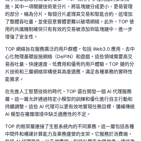
施。其中一項關鍵技術是分片，將區塊鏈分成更小、更易管理
的部分，稱為分片。每個分片處理其交易和智能合約，這增加
了整體吞吐量，並使惡意實體更難以破壞網絡。此外，TOP 使
用的共識機制確保只有有效的交易被添加到區塊鏈中，進一步
增強了安全性。
TOP 網絡旨在服務廣泛的用戶群體，包括 Web3.0 應用、去中
心化物理基礎設施網絡（DePIN）和遊戲。這些領域需要高交
易吞吐量、快速速度、低費用和優秀的用戶體驗。TOP 鏈的分
片技術和三層網絡架構使其高度適應，滿足各種業務的實時性
能需求。
在先進人工智慧技術的時代，TOP 還在開發一個 AI 代理服務
層。這一層允許通過特定小模型的訓練和優化進行自主行動和
持續調整。這些 AI 代理可以更有效地實現任務目標，彌補傳統
AI 模型在複雜環境中缺乏適應性的不足。
TOP 的框架層連接了生態系統內的不同業務。這一層包括各種
中間件和構建計算能力及業務運營的支架。它服務於消費端，