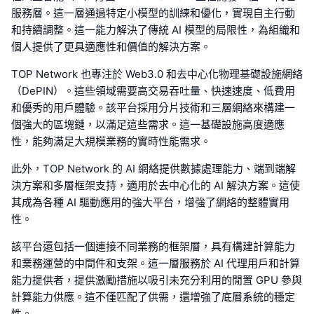
服務層。這一層通過特定小模型的訓練和優化，實現自主行動
和持續調整。這一能力解決了傳統 AI 模型的局限性，為組織和
個人提供了更具適應性和價值的解決方案。
TOP Network 也專注於 Web3.0 和去中心化物理基礎設施網絡
（DePIN）。這些領域需要高交易吞吐量、快速速度、低費用
和優秀的用戶體驗。該平台採用分片技術和三層網絡來構建一
個強大的區塊鏈，以滿足這些需求。這一基礎設施高度適應
性，能夠滿足大規模業務的實時性能需求。
此外，TOP Network 的 AI 網絡提供數據處理能力、端到端解
決方案和多層框架支持，適用於去中心化的 AI 解決方案。這使
其成為各種 AI 驅動應用的強大平台，增強了網絡的整體實用
性。
該平台還包括一個連接不同業務的框架層，具有構建計算能力
和業務運營的中間件和支架。這一層服務於 AI 代理用戶和計算
能力提供者，提供激勵措施以吸引未充分利用的閒置 GPU 參與
計算能力供應。這不僅匹配了供需，還增強了底層系統的穩定
性。