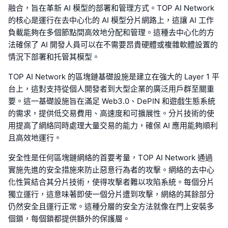
融合，旨在革新 AI 模型的部署和管理方式。TOP AI Network
的核心是運行在去中心化的 AI 模型分片網路上，這讓 AI 工作
負載能夠在多個節點間高效地分配和管理。這種去中心化的方
法確保了 AI 開發人員可以在不需要昂貴硬體或複雜軟體設置的
情況下部署和托管其模型。
TOP AI Network 的區塊鏈基礎設施是建立在強大的 Layer 1 平
台上，這對支持從個人開發者到大型企業的廣泛用戶群至關重
要。這一基礎設施旨在滿足 Web3.0、DePIN 和遊戲生態系統
的需求，提供低交易費用、高速度和可擴展性。分片技術的使
用提高了網絡同時處理大量交易的能力，確保 AI 應用能夠順利
且高效地運行。
安全性是任何區塊鏈網絡的首要考量，TOP AI Network 通過
實施先進的安全措施來防止惡意行為者的攻擊。網絡的去中心
化性質結合其分片技術，使得攻擊者難以攻陷系統。每個分片
獨立運行，這意味著即使一個分片遭到攻擊，網絡的其餘部分
仍然安全且運行正常。這種分層的安全方法就像在門上安裝多
個鎖，每個鎖都提供額外的保護層。