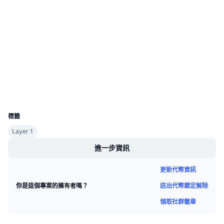
即將推出的銷售活動
社群
資金費率
學習賺幣
合約地址
0xdcD8...aFfE2b
3.6
行事曆
評級 (CertiK)
etherscan.io
區塊鏈瀏覽器
ICO 行事曆
錢包
活動行事曆
UCID
3826
標籤
Layer 1
進一步資訊
更新代幣資訊
送出代幣鎖定解除
你是這個專案的擁有者嗎？
領取社群徽章