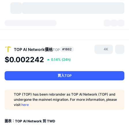
加密貨幣
儀表板
加密貨幣
DexScan
市場
排行
TOP AI Network
價格
4K
#1862
TOP
$0.002242
0.14%
(
24h
)
信號
交易所
類別
New
市場綜覽
熱門
社群
歷史記錄
現貨市場
集中式交易所
買入TOP
新
動態
API
代幣解鎖
加密貨幣數量
現貨
TOP (TOP) has been rebrander as TOP AI Network (TOP) and
undergone the mainnet migration. For more information, please
漲幅榜
話題
收益
產品
比特幣金庫
衍生品
API
visit
here
迷因探索工具
直播
實體世界資產
BNB金庫
產品
加密貨幣 API
去中心化交易所
圖表：TOP AI Network 到 TWD