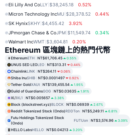
Eli Lilly And Co
LLY
$38,245.18
0.52%
Micron Technology Inc
MU
$28,378.52
0.44%
SK Hynix
SKHY
$4,455.42
3.92%
JPmorgan Chase & Co
JPM
$11,549.74
0.34%
Walmart Inc
WMT
$3,604.81
0.20%
Ethereum 區塊鏈上的熱門代幣
Ethereum
ETH
NT$61,706.45
0.55%
UNUS SED LEO
LEO
NT$313.31
0.44%
Chainlink
LINK
NT$264.11
0.06%
Shiba Inu
SHIB
NT$0.0001497
0.92%
Tether Gold
XAUt
NT$139,455.54
1.95%
Guild of Guardians
GOG
NT$0.03635
1.91%
XL1
XL1
NT$0.005657
3.38%
Block (blockstreet.xyz)
BLOCK
NT$0.06939
2.67%
Reddit Tokenized Stock (Ondo)
RDDTon
NT$5,249.11
6.81%
Futu Holdings Tokenized Stock
FUTUon
NT$3,574.96
3.09%
(Ondo)
HELLO Labs
HELLO
NT$0.04213
3.20%