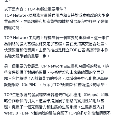
以下是內容：TOP 有哪些重要事件？
TOP Network以服務大量普通用戶和支持對成本敏感的大型企
業而聞名，在區塊鏈和加密貨幣領域的發展歷程中經歷了幾個
關鍵時刻。
TOP Network主網的上線標誌著一個重要的里程碑。這一事件
為網絡的強大基礎設施奠定了基礎，旨在支持高交易吞吐量、
快速速度和低費用。主網的推出是確立TOP在區塊鏈行業中作
為強大競爭者的重要一步。
另一個重要的發展是TOP Network白皮書和AI簡報的發布。這
些文件提供了對網絡願景、技術框架和未來路線圖的全面見
解。它們概述了AI計算能力的整合，以增強去中心化物理基礎
設施網絡（DePIN），展示了TOP對創新和技術進步的承諾。
TOP生態系統的發展標誌著各種去中心化應用（DApps）和戰
略合作夥伴的引入。這些舉措擴展了網絡的實用性和用戶基
礎，促進了一個充滿活力和動態的生態系統。生態系統內對
Web3.0、DePIN和遊戲的關注突顯了TOP的多功能性和適應不