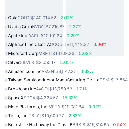
熱門現實世界資產
Gold
GOLD
$140,014.52
2.07%
Nvidia Corp
NVDA
$7,216.87
2.27%
Apple Inc.
AAPL
$10,101.24
0.29%
Alphabet Inc Class A
GOOGL
$11,442.22
0.96%
Microsoft Corp
MSFT
$16,108.33
0.03%
Silver
SILVER
$2,050.17
3.05%
Amazon.com Inc
AMZN
$8,847.27
0.82%
Taiwan Semiconductor Manufacturing Co Ltd
TSM
$13,564
Broadcom Inc
AVGO
$13,759.52
1.71%
SpaceX
SPCX
$4,324.57
15.83%
Meta Platforms, Inc.
META
$19,081.84
0.37%
Tesla, Inc.
TSLA
$10,609.77
2.83%
Berkshire Hathaway Inc Class B
BRK.B
$16,814.65
0.54%