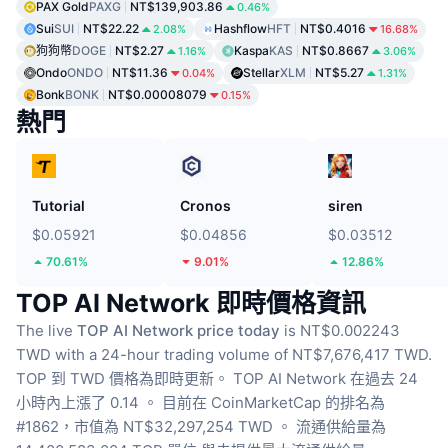
PAX Gold
PAXG
NT$139,903.86
0.46%
Sui
SUI
NT$22.22
Hashflow
HFT
NT$0.4016
2.08%
16.68%
狗狗幣
DOGE
NT$2.27
Kaspa
KAS
NT$0.8667
1.16%
3.06%
Ondo
ONDO
NT$11.36
Stellar
XLM
NT$5.27
0.04%
1.31%
Bonk
BONK
NT$0.00008079
0.15%
熱門
Tutorial
Cronos
siren
$0.05921
$0.04856
$0.03512
70.61%
9.01%
12.86%
TOP AI Network 即時價格資訊
The live
TOP AI Network price today
is NT$0.002243
TWD with a 24-hour trading volume of NT$7,676,417 TWD.
TOP 到 TWD 價格為即時更新。
TOP AI Network 在過去 24
小時內上漲了 0.14 。
目前在 CoinMarketCap 的排名為
#1862，市值為 NT$32,297,254 TWD 。
流通供給量為