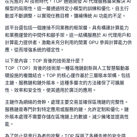
在先進的 AI 技術時代，TOP 通過開發 AI 代理服務層來解決 AI
模型的局限性。這一層通過特定小模型的訓練和優化，自主行
動並不斷調整，以實現任務目標，彌補傳統 AI 功能的不足。
該平台還包括一個連接不同業務的框架層，具有構建計算能力
和業務運營的中間件和腳手架。這一結構服務於 AI 代理用戶和
計算能力提供者，激勵未充分利用的閒置 GPU 參與計算能力供
應，從而增強系統的穩定性。
以下是內容：TOP 背後的技術是什麼？
TOP（TOP）背後的技術是一種區塊鏈創新與人工智慧驅動基
礎設施的複雜結合。TOP 的核心運作基於三層賬本架構，包括
主鏈、服務鏈和鏈外賬本。這種多層次的方法確保了可擴展
性、效率和安全性，使其適用於廣泛的應用。
主鏈作為網絡的骨幹，處理主要交易並確保區塊鏈的完整性。
服務鏈是專門針對特定應用或服務的鏈，允許定制和優化。鏈
外賬本處理不需要存儲在區塊鏈上的數據，減少擁堵並提高性
能。
為了防止惡意行為者的攻擊，TOP 採用了多種先進的安全措