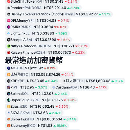
SideShift Token
XAI
NT$0.2143
2.84%
Pandora
PANDORA
NT$3,291.46
3.70%
Disney Tokenized Stock (Ondo)
DISon
NT$3,392.27
1.37%
DFI.Money
YFII
NT$804.88
0.71%
RMRK
RMRK
NT$0.3604
0.07%
LightLink
LL
NT$0.03883
1.09%
Sharpe AI
SAI
NT$0.02898
2.62%
Niftyx Protocol
SHROOM
NT$0.06271
0.07%
Kaizen Finance
KZEN
NT$0.007573
0.23%
最常造訪加密貨幣
ADI
ADI
NT$221.92
0.13%
比特幣
BTC
NT$2,093,874.26
0.14%
XRP
XRP
NT$33.45
以太幣
ETH
NT$61,893.08
0.44%
0.17%
Pi
PI
NT$2.95
Cardano
ADA
NT$6.43
3.57%
1.17%
Solana
SOL
NT$2,432.03
2.44%
Hyperliquid
HYPE
NT$1,759.75
3.91%
Zcash
ZEC
NT$16,062.48
2.50%
SKYAI
SKYAI
NT$3.63
2.87%
Shiba Inu
SHIB
NT$0.0001504
0.44%
Biconomy
BICO
NT$1.83
15.16%