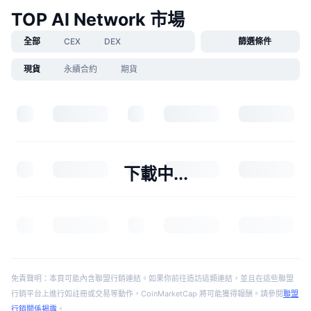
TOP AI Network 市場
全部
CEX
DEX
篩選條件
現貨
永續合約
期貨
下載中...
免責聲明：本頁可能內含聯盟行銷連結。如果你前往造訪這類連結，並且在這些聯盟
行銷平台上進行如註冊或交易等動作，CoinMarketCap 將可能獲得報酬。請參閱
聯盟
行銷關係揭露
。