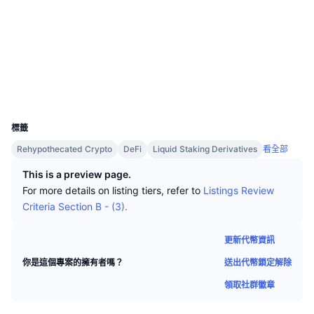
頂級交易者
文章
網站
交易所流入/流出
DEX API
匯率換算
排行榜
現貨
情緒
企業
電子報
社群
指標
熱門
衍生品
合約地址
ibc/98...7A6C2C
定價
CMC Launch
即將推出
恐懼與貪婪指數
區塊鏈瀏覽器
www.mintscan.io
UCID
資源
29428
CMC Labs
近期新增
山寨幣季節指數
標籤
CMC Max
贏家與輸家
市場循環指標
Rehypothecated Crypto
DeFi
Liquid Staking Derivatives
看全部
文檔
This is a preview page.
頭條新聞
最多造訪
比特幣市佔率
For more details on listing tiers, refer to
Listings Review
常見問題解答
Criteria Section B - (3).
Telegram 機器人
社群情緒
CoinMarketCap 20 指數
AI 整合
更新代幣資訊
廣告
區塊鏈排行榜
CoinMarketCap 100 指數
送出代幣鎖定解除
你是這個專案的擁有者嗎？
CMC代理中心
領取社群徽章
預測市場
ETF資金流向
網頁套件
技能市場