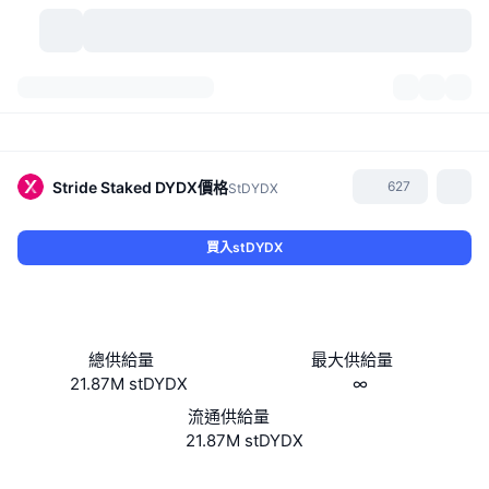
加密貨幣
儀表板
加密貨幣
DexScan
市場
排行
Stride Staked DYDX
價格
627
StDYDX
信號
交易所
類別
New
市場綜覽
買入stDYDX
熱門
社群
歷史記錄
現貨市場
集中式交易所
新
動態
API
代幣解鎖
加密貨幣數量
現貨
總供給量
最大供給量
21.87M stDYDX
∞
漲幅榜
話題
收益
產品
比特幣金庫
衍生品
API
流通供給量
迷因探索工具
21.87M stDYDX
直播
實體世界資產
BNB金庫
產品
加密貨幣 API
去中心化交易所
Website
Whitepaper