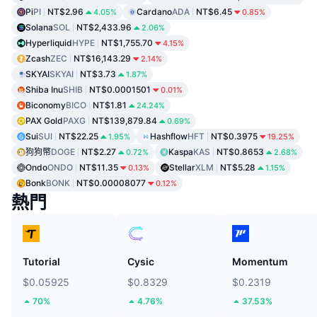
Pi
PI
NT$2.96
Cardano
ADA
NT$6.45
4.05%
0.85%
Solana
SOL
NT$2,433.96
2.06%
Hyperliquid
HYPE
NT$1,755.70
4.15%
Zcash
ZEC
NT$16,143.29
2.14%
SKYAI
SKYAI
NT$3.73
1.87%
Shiba Inu
SHIB
NT$0.0001501
0.01%
Biconomy
BICO
NT$1.81
24.24%
PAX Gold
PAXG
NT$139,879.84
0.69%
Sui
SUI
NT$22.25
Hashflow
HFT
NT$0.3975
1.95%
19.25%
狗狗幣
DOGE
NT$2.27
Kaspa
KAS
NT$0.8653
0.72%
2.68%
Ondo
ONDO
NT$11.35
Stellar
XLM
NT$5.28
0.13%
1.15%
Bonk
BONK
NT$0.00008077
0.12%
熱門
Tutorial
Cysic
Momentum
$0.05925
$0.8329
$0.2319
70%
4.76%
37.53%