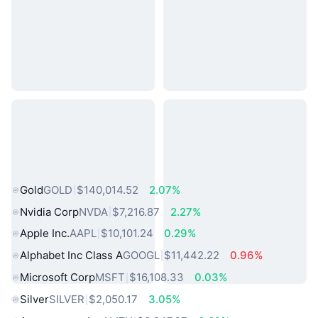
熱門現實世界資產
Gold
GOLD
$140,014.52
2.07%
Nvidia Corp
NVDA
$7,216.87
2.27%
Apple Inc.
AAPL
$10,101.24
0.29%
Alphabet Inc Class A
GOOGL
$11,442.22
0.96%
Microsoft Corp
MSFT
$16,108.33
0.03%
Silver
SILVER
$2,050.17
3.05%