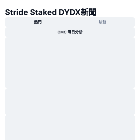
熱門
加密貨幣 ETF
Stride Staked DYDX新聞
學習
CMC 模型上下文協議
新推出
比特幣 ETF
熱門
最新
x402
新聞
CMC 每日分析
加密
以太幣 ETF
替補
政治
技術分析
研究報告
運動
RSI
影片
金融
MACD
詞彙庫
技術
衍生品
活動
NFT
總覽
空投
NFT 整體統計數字
清算
鑽石獎勵