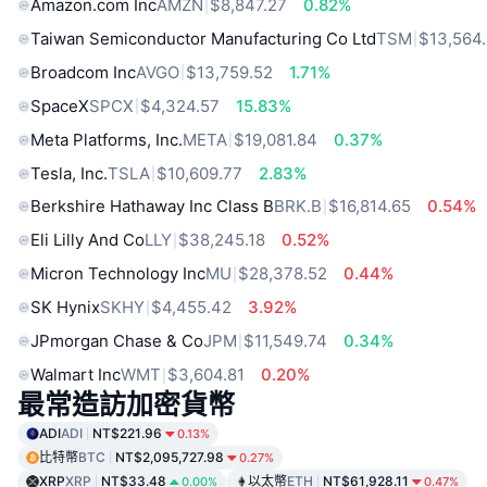
Amazon.com Inc
AMZN
$8,847.27
0.82%
Taiwan Semiconductor Manufacturing Co Ltd
TSM
$13,564
Broadcom Inc
AVGO
$13,759.52
1.71%
SpaceX
SPCX
$4,324.57
15.83%
Meta Platforms, Inc.
META
$19,081.84
0.37%
Tesla, Inc.
TSLA
$10,609.77
2.83%
Berkshire Hathaway Inc Class B
BRK.B
$16,814.65
0.54%
Eli Lilly And Co
LLY
$38,245.18
0.52%
Micron Technology Inc
MU
$28,378.52
0.44%
SK Hynix
SKHY
$4,455.42
3.92%
JPmorgan Chase & Co
JPM
$11,549.74
0.34%
Walmart Inc
WMT
$3,604.81
0.20%
最常造訪加密貨幣
ADI
ADI
NT$221.96
0.13%
比特幣
BTC
NT$2,095,727.98
0.27%
XRP
XRP
NT$33.48
以太幣
ETH
NT$61,928.11
0.00%
0.47%