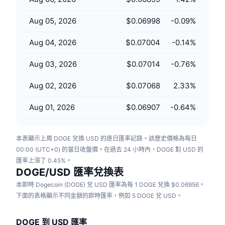
即將推出的銷售活動
資金費率
學習賺幣
Aug 05, 2026
$0.06998
-0.09
%
Aug 04, 2026
$0.07004
-0.14
%
行事曆
Aug 03, 2026
$0.07014
-0.76
%
ICO 行事曆
Aug 02, 2026
$0.07068
2.33
%
活動行事曆
Aug 01, 2026
$0.06907
-0.64
%
本表顯示上周 DOGE 兌換 USD 的逐日匯率記錄。該歷史價格為每日
00:00 (UTC+0) 的當日收盤價。在過去 24 小時內，DOGE 對 USD 的
匯率上漲了 0.45%。
DOGE/USD 匯率兌換表
本即時 Dogecoin (DOGE) 兌 USD 匯率為每 1 DOGE 兌換 $0.06956。
下面的表格顯示不同金額的即時匯率，例如 5 DOGE 兌 USD。
DOGE 到 USD 匯率