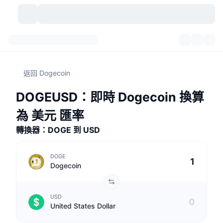
加密貨幣
儀表板
加密貨幣
返回 Dogecoin
DexScan
市場
排行
DOGEUSD：即時 Dogecoin 換算
信號
交易所
類別
New
市場綜覽
為 美元 匯率
熱門
社群
轉換器：DOGE 到 USD
歷史記錄
現貨市場
集中式交易所
新
動態
API
代幣解鎖
加密貨幣數量
現貨
DOGE
Dogecoin
漲幅榜
話題
收益
產品
比特幣金庫
衍生品
API
USD
迷因探索工具
直播
實體世界資產
BNB金庫
產品
加密貨幣 API
United States Dollar
去中心化交易所