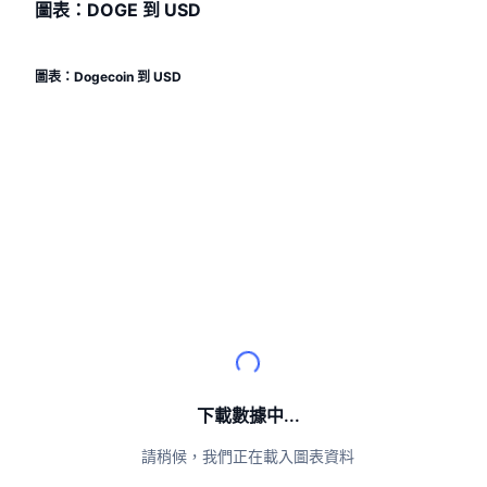
頂級交易者
文章
交易所流入/流出
圖表：DOGE 到 USD
DEX API
匯率換算
排行榜
現貨
情緒
企業
電子報
指標
熱門
衍生品
圖表：Dogecoin 到 USD
定價
CMC Launch
即將推出
恐懼與貪婪指數
資源
CMC Labs
近期新增
山寨幣季節指數
CMC Max
贏家與輸家
市場循環指標
文檔
頭條新聞
最多造訪
比特幣市佔率
常見問題解答
Telegram 機器人
社群情緒
CoinMarketCap 20 指數
AI 整合
廣告
區塊鏈排行榜
CoinMarketCap 100 指數
下載數據中...
CMC代理中心
預測市場
ETF資金流向
請稍候，我們正在載入圖表資料
網頁套件
技能市場