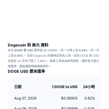
熱門
加密貨幣 ETF
學習
CMC 模型上下文協議
新推出
比特幣 ETF
x402
新聞
加密
以太幣 ETF
替補
政治
技術分析
研究報告
Dogecoin 到 美元 資料
本日
DOGE 兌 USD
匯率是 $0.06956。
前一小時上漲
0.24%
、前一天
運動
RSI
影片
上漲
0.45%
。
目前 Dogecoin 的價格走勢為上漲，因為 DOGE 對 USD
在過去 30 天內下跌了 3.80%。
換算工具係為即時更新，讓你每次進行
金融
MACD
換匯時，都能獲取精確價格資料。
詞彙庫
DOGE USD 歷來匯率
技術
衍生品
活動
日期
1 DOGE to USD
24小時
NFT
總覽
空投
Aug 07, 2026
$0.06955
0.82
%
NFT 整體統計數字
清算
鑽石獎勵
Aug 06, 2026
$0.06899
-1.42
%