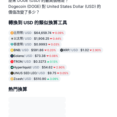
歷來 DOGE (USD) 的最高價格是？
Dogecoin (DOGE) 對 United States Dollar (USD) 的
價值改變了多少？
轉換到 USD 的類似換算工具
比特幣
/ USD
$64,659.74
0.09%
以太幣
/ USD
$1,906.25
0.44%
泰達幣
/ USD
$0.9993
0.03%
BNB
/ USD
$591.86
XRP
/ USD
$1.02
0.20%
2.90%
Solana
/ USD
$73.38
0.08%
TRON
/ USD
$0.3273
0.13%
Hyperliquid
/ USD
$54.62
2.90%
UNUS SED LEO
/ USD
$9.75
0.05%
Zcash
/ USD
$510.90
3.09%
熱門換算