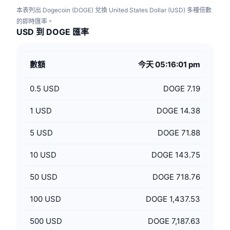
本表列出 Dogecoin (DOGE) 兌換 United States Dollar (USD) 多種倍數
的即時匯率。
USD 到 DOGE 匯率
數額
今天 05:16:01 pm
0.5
USD
DOGE 7.19
1
USD
DOGE 14.38
5
USD
DOGE 71.88
10
USD
DOGE 143.75
50
USD
DOGE 718.76
100
USD
DOGE 1,437.53
500
USD
DOGE 7,187.63