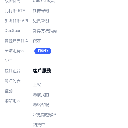
頭條新聞
Cookie 政策
比特幣 ETF
社群守則
加密貨幣 API
免責聲明
DexScan
計算方法指南
實體世界資產
徵才
全球走勢圖
招募中!
NFT
客戶服務
投資組合
關注列表
上架
塗鴉
聯繫我們
網站地圖
聯絡客服
常見問題解答
詞彙庫