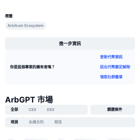
UCID
即將推出的銷售活動
24281
資金費率
學習賺幣
標籤
Arbitrum Ecosystem
行事曆
Boost
進一步資訊
ICO 行事曆
更新代幣資訊
活動行事曆
送出代幣鎖定解除
你是這個專案的擁有者嗎？
領取社群徽章
ArbGPT 市場
全部
CEX
DEX
篩選條件
現貨
永續合約
期貨