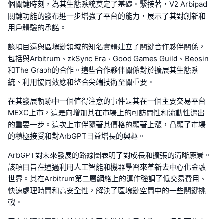
個關鍵時刻，為其生態系統奠定了基礎。緊接著，V2 Arbipad
關鍵功能的發布進一步增強了平台的能力，展示了其對創新和
用戶體驗的承諾。
該項目還與區塊鏈領域的知名實體建立了關鍵合作夥伴關係，
包括與Arbitrum、zkSync Era、Good Games Guild、Beosin
和The Graph的合作。這些合作夥伴關係對於擴展其生態系
統、利用協同效應和整合尖端技術至關重要。
在其發展軌跡中一個值得注意的事件是其在一個主要交易平台
MEXC上市，這是向增加其在市場上的可訪問性和流動性邁出
的重要一步。這次上市伴隨著其價格的顯著上漲，凸顯了市場
的積極接受和對ArbGPT日益增長的興趣。
ArbGPT對未來發展的路線圖表明了對成長和擴張的清晰願景。
該項目旨在通過利用人工智能和機器學習來革新去中心化金融
世界。其在Arbitrum第二層網絡上的運作強調了低交易費用、
快速處理時間和高安全性，解決了區塊鏈空間中的一些關鍵挑
戰。