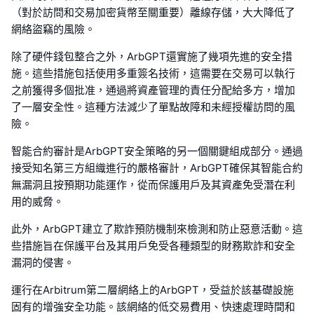
（對於訪問和交易加密貨幣至關重要）離線存儲，大大降低了
網絡盜竊的風險。
除了硬件錢包整合之外，ArbGPT還實施了幾項先進的安全措
施。這些措施包括使用多重簽名技術，這需要在交易可以執行
之前獲得多個批准，通過將資產管理的責任分配給多方，增加
了一層安全性。這種方法減少了單點故障和未經授權訪問的風
險。
智能合約審計是ArbGPT安全策略的另一個關鍵組成部分。通過
接受知名第三方組織進行的嚴格審計，ArbGPT確保其智能合約
無漏洞且按預期功能運作，從而保護用戶及其資產免受潛在利
用的威脅。
此外，ArbGPT建立了欺詐預防機制來檢測和防止惡意活動。這
些措施旨在保護平台及其用戶免受各種類型的財務欺詐和安全
漏洞的侵害。
運行在Arbitrum第二層網絡上的ArbGPT，受益於該基礎設施
固有的增強安全功能。該網絡的低交易費用、快速處理時間和