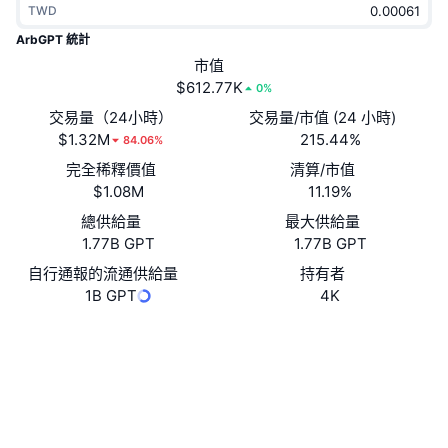
TWD
熱門
加密貨幣 ETF
學習
CMC 模型上下文協議
ArbGPT 統計
新推出
市值
比特幣 ETF
x402
新聞
$612.77K
0%
加密
以太幣 ETF
交易量（24小時）
交易量/市值 (24 小時)
替補
$1.32M
215.44%
84.06%
政治
完全稀釋價值
清算/市值
技術分析
研究報告
$1.08M
11.19%
運動
總供給量
最大供給量
RSI
影片
1.77B GPT
1.77B GPT
金融
MACD
自行通報的流通供給量
持有者
詞彙庫
1B GPT
4K
技術
網站
Website
衍生品
活動
社群
NFT
總覽
空投
合約地址
0xe021...e996da
區塊鏈瀏覽器
arbiscan.io
NFT 整體統計數字
清算
鑽石獎勵
錢包