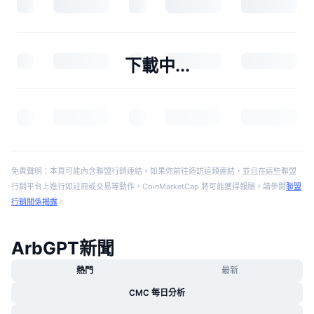
下載中...
免責聲明：本頁可能內含聯盟行銷連結。如果你前往造訪這類連結，並且在這些聯盟
行銷平台上進行如註冊或交易等動作，CoinMarketCap 將可能獲得報酬。請參閱
聯盟
行銷關係揭露
。
ArbGPT新聞
熱門
最新
CMC 每日分析