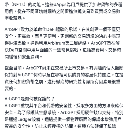
幣（NFTs）的功能。這些dApps為用戶提供了加密貨幣的多種
用例，從在不同區塊鏈網絡之間促進無縫交易到買賣或交易數
字收藏品。
ArbGPT致力於革命化DeFi體驗的承諾，在其創建一個不僅更
安全、更高效，而且更便利、更創新的交易環境的決心中表現
得淋漓盡致。通過利用Arbitrum第二層網絡，ArbGPT旨在解
決DeFi空間中用戶面臨的一些常見挑戰，包括高費用、交易時
間緩慢和安全漏洞。
截至目前，ArbGPT尚未在交易所上市交易。有興趣的個人鼓勵
保持對ArbGPT何時以及在哪裡可供購買的發展保持關注。在投
資任何加密貨幣之前，進行徹底的研究並考慮所有因素是很重
要的。
ArbGPT是如何被保護的？
ArbGPT重視其平台和代幣的安全性，採取多方面的方法來確保
安全。為了保護其生態系統，ArbGPT採用硬件錢包支持，特別
是通過Ledger設備，通過提供一個物理層面的保護來增強用戶
資產的安全性，防止未經授權的訪問。這種方法確保了私鑰