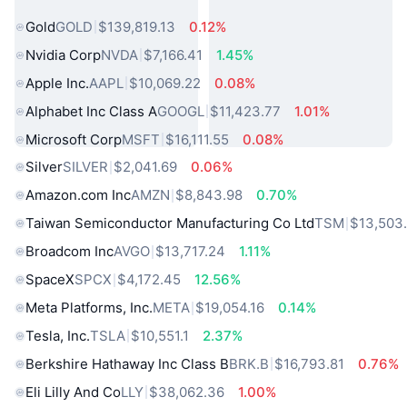
熱門現實世界資產
Gold
GOLD
$139,819.13
0.12%
Nvidia Corp
NVDA
$7,166.41
1.45%
Apple Inc.
AAPL
$10,069.22
0.08%
Alphabet Inc Class A
GOOGL
$11,423.77
1.01%
Microsoft Corp
MSFT
$16,111.55
0.08%
Silver
SILVER
$2,041.69
0.06%
Amazon.com Inc
AMZN
$8,843.98
0.70%
Taiwan Semiconductor Manufacturing Co Ltd
TSM
$13,503
Broadcom Inc
AVGO
$13,717.24
1.11%
SpaceX
SPCX
$4,172.45
12.56%
Meta Platforms, Inc.
META
$19,054.16
0.14%
Tesla, Inc.
TSLA
$10,551.1
2.37%
Berkshire Hathaway Inc Class B
BRK.B
$16,793.81
0.76%
Eli Lilly And Co
LLY
$38,062.36
1.00%