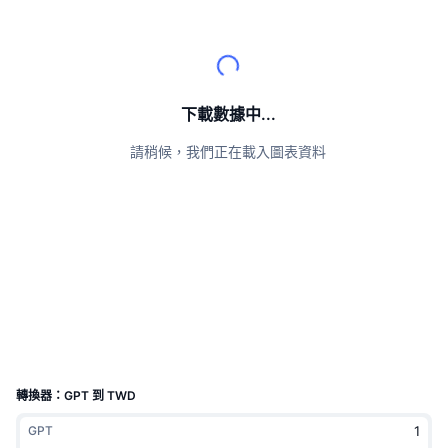
頂級交易者
文章
交易所流入/流出
DEX API
匯率換算
排行榜
現貨
情緒
企業
電子報
指標
熱門
衍生品
定價
CMC Launch
下載數據中...
即將推出
恐懼與貪婪指數
請稍候，我們正在載入圖表資料
資源
CMC Labs
近期新增
山寨幣季節指數
CMC Max
贏家與輸家
市場循環指標
文檔
頭條新聞
最多造訪
比特幣市佔率
常見問題解答
Telegram 機器人
社群情緒
CoinMarketCap 20 指數
AI 整合
廣告
區塊鏈排行榜
CoinMarketCap 100 指數
CMC代理中心
轉換器：GPT 到 TWD
預測市場
ETF資金流向
網頁套件
GPT
技能市場