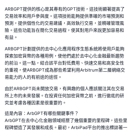
ARBGPT提供的核心是其專有的GPT技術，這技術顯著提高了
交易效率和用戶參與度。這項技術能夠提供準確的市場預測和
預測，提供個性化的交易建議，高效執行交易，並精確管理風
險。這些功能旨在簡化交易過程，使其對用戶來說更加容易和
有益。
ARBGPT計劃提供的去中心化應用程序生態系統將使用戶能夠
探索加密貨幣的各種用例，使他們處於去中心化金融最新趨勢
的前沿。這一點，結合該平台對低費用、快速交易和高安全性
的重視，使ARBGPT成為那些希望利用Arbitrum第二層網絡交
易能力的人的有前途的途徑。
由於ARBGPT尚未開放交易，有興趣的個人應該關注其在交易
所上市的未來發展。在投資任何加密貨幣之前，進行徹底的研
究並考慮各種因素是很重要的。
這是內容：ArbGPT有哪些關鍵事件？
ArbGPT在去中心化金融領域經歷了幾個重要的里程碑，這些里
程碑塑造了其發展和成長。最初，ArbiPad平台的推出標誌著一