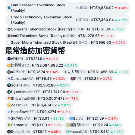
Lam Research Tokenized Stock
rLRCX
NT$9,886.02
0.59%
(Reality)
Credo Technology Tokenized Stock
rCRDO
NT$7,460.04
3.72%
(Reality)
Coherent Tokenized Stock (Reality)
rCOHR
NT$11,151.39
6.15%
IonQ Tokenized Stock (Reality)
rIONQ
NT$1,278.58
1.80%
Super Micro Tokenized Stock (Reality)
rSMCI
NT$956.60
2.03%
最常造訪加密貨幣
ADI
ADI
NT$221.94
0.13%
比特幣
BTC
NT$2,084,883.22
0.43%
XRP
XRP
NT$32.74
以太幣
ETH
NT$61,456.69
1.94%
0.09%
Cardano
ADA
NT$6.45
Pi
PI
NT$2.85
2.53%
0.78%
Solana
SOL
NT$2,362.80
0.57%
Hyperliquid
HYPE
NT$1,741.04
3.64%
Shiba Inu
SHIB
NT$0.0001478
1.73%
Zcash
ZEC
NT$16,434.32
2.87%
Hashflow
HFT
NT$0.4274
61.71%
SKYAI
SKYAI
NT$3.91
Sui
SUI
NT$21.59
38.19%
0.87%
Canton
CC
NT$3.00
狗狗幣
DOGE
NT$2.24
2.57%
1.14%
Stellar
XLM
NT$5.17
Kaspa
KAS
NT$0.8431
0.65%
1.93%