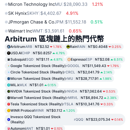
Micron Technology Inc
MU
$28,090.33
1.21%
SK Hynix
SKHY
$4,402.67
4.91%
JPmorgan Chase & Co
JPM
$11,552.18
0.51%
Walmart Inc
WMT
$3,591.61
0.65%
Arbitrum 區塊鏈上的熱門代幣
Arbitrum
ARB
NT$2.52
Rain
RAIN
NT$0.4048
1.78%
0.25%
USD.AI
CHIP
NT$0.8257
4.79%
Subsquid
SQD
NT$1.11
Espresso
ESP
NT$2.08
4.97%
6.51%
Google Tokenized Stock (Reality)
rGOOGL
NT$11,549.43
1.79%
Circle Tokenized Stock (Reality)
rCRCL
NT$2,041.79
2.14%
Micron Tokenized Stock (Reality)
rMU
NT$28,717.91
1.98%
MiL.k
MLK
NT$1.01
0.15%
NVIDIA Tokenized Stock (Reality)
rNVDA
NT$7,062.64
0.53%
Marvell Tokenized Stock (Reality)
rMRVL
NT$6,894.72
2.38%
Tesla Tokenized Stock (Reality)
rTSLA
NT$10,341.76
0.33%
WINR Protocol
WINR
NT$0.112
1.20%
Invesco QQQ Tokenized Stock
rQQQ
NT$23,075.34
0.14%
(Reality)
Autonomi
ANT
NT$1.01
0.10%