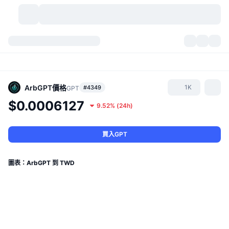
加密貨幣
儀表板
加密貨幣
DexScan
市場
排行
ArbGPT
價格
1K
#4349
GPT
$0.0006127
9.52%
(
24h
)
信號
交易所
類別
New
市場綜覽
熱門
社群
歷史記錄
現貨市場
集中式交易所
買入GPT
新
動態
API
代幣解鎖
加密貨幣數量
現貨
圖表：ArbGPT 到 TWD
漲幅榜
話題
收益
產品
比特幣金庫
衍生品
API
迷因探索工具
直播
實體世界資產
BNB金庫
產品
加密貨幣 API
去中心化交易所