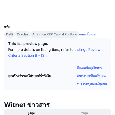
นักเทรดชั้นนำ
บทความ
เงินไหลเข้า/ไหลออกของ Exchange
DEX API
แปลงสกุลเงิน
โซเชียล
ตารางอันดับ
Spot
สำรวจ
witnet.network
เซนติเมนต์
องค์กร
จดหมายข่าว
UCID
ตัวชี้วัด
กำลังเป็นที่นิยม
ตราสารอนุพันธ์
14925
แท็ก
ราคา
CMC Launch
ที่กำลังจะมาถึง
ดัชนีความกลัวและความโลภ
DeFi
Oracles
Arrington XRP Capital Portfolio
แสดงทั้งหมด
แหล่งข้อมูล
CMC Labs
ที่เพิ่มเข้ามาล่าสุด
ดัชนีฤดูกาลอัลท์คอยน์
This is a preview page.
For more details on listing tiers, refer to
Listings Review
CMC Max
GainersและLosers
ตัวชี้วัดวัฏจักรตลาด
Criteria Section B - (3).
เอกสาร
ข่าวเด่น
ที่มีผู้เข้าชมมากที่สุด
สัดส่วนมูลค่าตลาดรวมของบิตคอยน์เปรียบเทียบกับตลา
อัพเดทข้อมูลโทเคน
คำถามพบบ่อย
ส่งการปลดล็อคโทเคน
คุณเป็นเจ้าของโปรเจกต์นี้หรือไม่
เทเลบอท
ความรู้สึกที่มีต่อชุมชน
ดัชนี CoinMarketCap 20
รับตราสัญลักษณ์ชุมชน
การบูรณาการ AI
ลงโฆษณา
อันดับเชน
ดัชนี CoinMarketCap 100
CMC Agent Hub
Witnet ข่าวสาร
ตลาดการคาดการณ์
กระแสเงินทุน ETF
วิดเจ็ตสำหรับเว็บไซต์
ตลาดทักษะ
สูงสุด
ล่าสุด