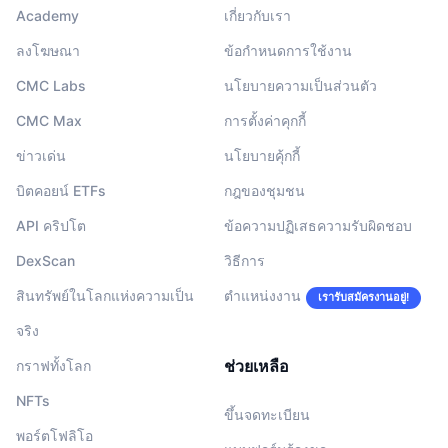
Academy
เกี่ยวกับเรา
ลงโฆษณา
ข้อกำหนดการใช้งาน
CMC Labs
นโยบายความเป็นส่วนตัว
CMC Max
การตั้งค่าคุกกี้
ข่าวเด่น
นโยบายคุ้กกี้
บิตคอยน์ ETFs
กฎของชุมชน
API คริปโต
ข้อความปฏิเสธความรับผิดชอบ
DexScan
วิธีการ
สินทรัพย์ในโลกแห่งความเป็น
ตำแหน่งงาน
เรารับสมัครงานอยู่!
จริง
ช่วยเหลือ
กราฟทั้งโลก
NFTs
ขึ้นจดทะเบียน
พอร์ตโฟลิโอ