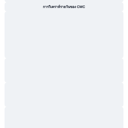
กำลังเป็นที่นิยม
คริปโตฯ ETFs
การวิเคราห์รายวันของ CMC
การเรียนรู้
CMC MCP
ใหม่
บิตคอยน์ ETFs
x402
ข่าว
คริปโต
อีเธอเรียม ETFs
Academy
การเมือง
การวิเคราะห์ทางเทคนิค
วิจัย
สปอต
RSI
วิดีโอ
การเงิน
MACD
คลังคำศัพท์
เทคโนโลยี
ตราสารอนุพันธ์
แคมเปญ
NFT
ภาพรวม
Airdrop
สถิติ NFT โดยภาพรวม
การชำระบัญชี
รางวัลเพชร