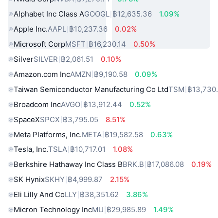
Alphabet Inc Class A
GOOGL
฿12,635.36
1.09%
Apple Inc.
AAPL
฿10,237.36
0.02%
Microsoft Corp
MSFT
฿16,230.14
0.50%
Silver
SILVER
฿2,061.51
0.10%
Amazon.com Inc
AMZN
฿9,190.58
0.09%
Taiwan Semiconductor Manufacturing Co Ltd
TSM
฿13,730
Broadcom Inc
AVGO
฿13,912.44
0.52%
SpaceX
SPCX
฿3,795.05
8.51%
Meta Platforms, Inc.
META
฿19,582.58
0.63%
Tesla, Inc.
TSLA
฿10,717.01
1.08%
Berkshire Hathaway Inc Class B
BRK.B
฿17,086.08
0.19%
SK Hynix
SKHY
฿4,999.87
2.15%
Eli Lilly And Co
LLY
฿38,351.62
3.86%
Micron Technology Inc
MU
฿29,985.89
1.49%