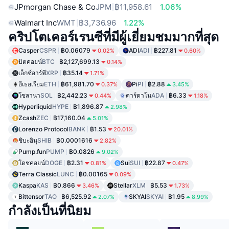
JPmorgan Chase & Co
JPM
฿11,958.61
1.06%
Walmart Inc
WMT
฿3,736.96
1.22%
คริปโตเคอร์เรนซีที่มีผู้เยี่ยมชมมากที่สุด
Casper
CSPR
฿0.06079
ADI
ADI
฿227.81
0.02%
0.60%
บิตคอยน์
BTC
฿2,127,699.13
0.14%
เอ็กซ์อาร์พี
XRP
฿35.14
1.71%
อีเธอเรียม
ETH
฿61,981.70
Pi
PI
฿2.88
0.37%
3.45%
โซลานา
SOL
฿2,442.23
คาร์ดาโน
ADA
฿6.33
0.44%
1.18%
Hyperliquid
HYPE
฿1,896.87
2.98%
Zcash
ZEC
฿17,160.04
5.01%
Lorenzo Protocol
BANK
฿1.53
20.01%
ชิบะอินุ
SHIB
฿0.0001616
2.82%
Pump.fun
PUMP
฿0.0826
9.02%
โดชคอยน์
DOGE
฿2.31
Sui
SUI
฿22.87
0.81%
0.47%
Terra Classic
LUNC
฿0.00165
0.09%
Kaspa
KAS
฿0.866
Stellar
XLM
฿5.53
3.46%
1.73%
Bittensor
TAO
฿6,525.92
SKYAI
SKYAI
฿1.95
2.07%
8.99%
กำลังเป็นที่นิยม