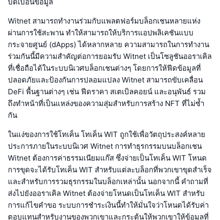
บิดเบือนข้อมูล
Witnet สามารถทำงานร่วมกับแพลตฟอร์มบล็อกเชนหลายแห่ง
ผ่านการใช้สะพาน ทำให้สามารถให้บริการแอปพลิเคชันแบบ
กระจายศูนย์ (dApps) ได้หลากหลาย ความสามารถในการทำงาน
ร่วมกันนี้มีความสำคัญต่อการยอมรับ Witnet เป็นโซลูชันออราเคิล
ที่เชื่อถือได้ในระบบนิเวศบล็อกเชนต่างๆ โดยการให้ฟีดข้อมูลที่
ปลอดภัยและป้องกันการปลอมแปลง Witnet สามารถขับเคลื่อน
DeFi พื้นฐานต่างๆ เช่น ฟีดราคา สเตเบิลคอยน์ และอนุพันธ์ รวม
ถึงทำหน้าที่เป็นแหล่งของความสุ่มสำหรับการสร้าง NFT ที่ไม่ซ้ำ
กัน
ในแง่ของการใช้โทเค็น โทเค็น WIT ถูกใช้เพื่อวัตถุประสงค์หลาย
ประการภายในระบบนิเวศ Witnet การทำธุรกรรมบนบล็อกเชน
Witnet ต้องการค่าธรรมเนียมแก๊ส ซึ่งจ่ายเป็นโทเค็น WIT โหนด
การขุดจะได้รับโทเค็น WIT สำหรับแต่ละบล็อกที่พวกเขาขุดสำเร็จ
และสำหรับการรวมธุรกรรมในบล็อกเหล่านั้น นอกจากนี้ คำถามที่
ส่งไปยังออราเคิล Witnet ต้องจ่ายโหนดเป็นโทเค็น WIT สำหรับ
การแก้ไขคำขอ ระบบการชำระเงินนี้ทำให้มั่นใจว่าโหนดได้รับค่า
ตอบแทนสำหรับงานของพวกเขาและกระตุ้นให้พวกเขาให้ข้อมูลที่