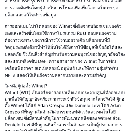
สำหรับการทำธุรกรรม การชำระเงินสำหรับบริการออราเคิล และ
การวางเดิมพันโดยผู้ดำเนินการโหนดเพื่อเพิ่มโอกาสในการขุด
บล็อกและแก้ไขคำขอข้อมูล
การออกแบบโปรโตคอลของ Witnet ซึ่งอิงจากบล็อกเชนของตัว
เองและสร้างขึ้นโดยใช้ภาษาโปรแกรม Rust ตอบสนองความ
ต้องการเฉพาะของกรณีการใช้งานออราเคิล บล็อกเชนที่มี
วัตถุประสงค์เดียวนี้ทำให้มั่นใจได้ถึงการให้ข้อมูลที่เชื่อถือได้และ
ปลอดภัย ซึ่งเป็นสิ่งสำคัญสำหรับความสมบูรณ์ของสัญญาอัจฉริยะ
และแอปพลิเคชัน DeFi ความสามารถของ Witnet ในการขับ
เคลื่อนฟีดราคา สเตเบิลคอยน์ อนุพันธ์ และให้ความสุ่มสำหรับ
NFTs แสดงให้เห็นถึงความหลากหลายและความสำคัญ
ใครคือผู้ก่อตั้ง Witnet?
Witnet (WIT) เป็นเครือข่ายออราเคิลแบบกระจายศูนย์ที่ออกแบบ
มาเพื่อให้สัญญาอัจฉริยะสามารถเข้าถึงข้อมูลจากโลกจริงได้ ผู้ก่อ
ตั้ง Witnet ได้แก่ Adan Crespo และ Daniele Levi โดย Adan
Crespo มีพื้นฐานในด้านวิศวกรรมซอฟต์แวร์และเทคโนโลยี
บล็อกเชน ซึ่งมีส่วนสำคัญในการพัฒนาเทคนิคของ Witnet ส่วน
Daniele Levi มีพื้นฐานที่แข็งแกร่งในด้านการเป็นผู้ประกอบการ