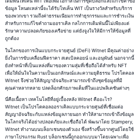
เดิมพันโทเค็น WIT เพื่อเพิ่มโอกาสในการขุดบล็อกและแก้ไขคำขอ
ข้อมูล โหนดเหล่านี้จะได้รับโทเค็น WIT เป็นรางวัลสำหรับบริการ
ของพวกเขา รวมถึงค่าธรรมเนียมการทำธุรกรรมและการชำระเงิน
สำหรับการแก้ไขคำถามออราเคิล กลไกการเดิมพันนี้ไม่เพียงแต่
รักษาความปลอดภัยของเครือข่าย แต่ยังจูงใจให้มีการให้ข้อมูลที่
ถูกต้อง
ในโลกของการเงินแบบกระจายศูนย์ (DeFi) Witnet มีคุณค่าอย่าง
ยิ่งในการขับเคลื่อนฟีดราคา สเตเบิลคอยน์ และอนุพันธ์ นอกจากนี้
ยังทำหน้าที่เป็นแหล่งที่มาของความสุ่มที่เชื่อถือได้สำหรับ NFT
เพื่อให้มั่นใจในความเป็นเอกลักษณ์และความยุติธรรม โปรโตคอล
Witnet จึงช่วยให้สัญญาอัจฉริยะสามารถเข้าถึงชุดข้อมูลที่มี
คุณค่าหลากหลาย ปลดล็อกศักยภาพเต็มที่ในแอปพลิเคชันต่างๆ
นี่คือเนื้อหา เทคโนโลยีที่อยู่เบื้องหลัง Witnet คืออะไร?
Witnet เป็นโปรโตคอลออราเคิลแบบกระจายศูนย์ที่เชื่อมต่อ
สัญญาอัจฉริยะกับแหล่งข้อมูลภายนอก ทำให้สามารถเข้าถึงข้อมูล
ในโลกจริงได้อย่างปลอดภัยและเชื่อถือได้ พัฒนาโดย Stampery,
Witnet ทำงานบนบล็อกเชนของตัวเอง ซึ่งสร้างขึ้นจากศูนย์โดยใช้
ภาษาโปรแกรม Rust บล็อกเชนนี้ถูกออกแบบมาโดยเฉพาะเพื่อ