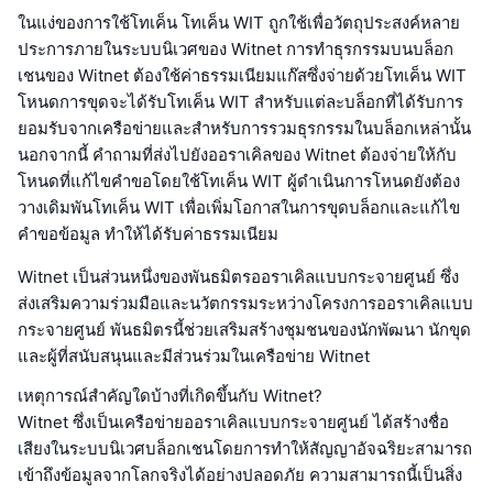
ในแง่ของการใช้โทเค็น โทเค็น WIT ถูกใช้เพื่อวัตถุประสงค์หลาย
ประการภายในระบบนิเวศของ Witnet การทำธุรกรรมบนบล็อก
เชนของ Witnet ต้องใช้ค่าธรรมเนียมแก๊สซึ่งจ่ายด้วยโทเค็น WIT
โหนดการขุดจะได้รับโทเค็น WIT สำหรับแต่ละบล็อกที่ได้รับการ
ยอมรับจากเครือข่ายและสำหรับการรวมธุรกรรมในบล็อกเหล่านั้น
นอกจากนี้ คำถามที่ส่งไปยังออราเคิลของ Witnet ต้องจ่ายให้กับ
โหนดที่แก้ไขคำขอโดยใช้โทเค็น WIT ผู้ดำเนินการโหนดยังต้อง
วางเดิมพันโทเค็น WIT เพื่อเพิ่มโอกาสในการขุดบล็อกและแก้ไข
คำขอข้อมูล ทำให้ได้รับค่าธรรมเนียม
Witnet เป็นส่วนหนึ่งของพันธมิตรออราเคิลแบบกระจายศูนย์ ซึ่ง
ส่งเสริมความร่วมมือและนวัตกรรมระหว่างโครงการออราเคิลแบบ
กระจายศูนย์ พันธมิตรนี้ช่วยเสริมสร้างชุมชนของนักพัฒนา นักขุด
และผู้ที่สนับสนุนและมีส่วนร่วมในเครือข่าย Witnet
เหตุการณ์สำคัญใดบ้างที่เกิดขึ้นกับ Witnet?
Witnet ซึ่งเป็นเครือข่ายออราเคิลแบบกระจายศูนย์ ได้สร้างชื่อ
เสียงในระบบนิเวศบล็อกเชนโดยการทำให้สัญญาอัจฉริยะสามารถ
เข้าถึงข้อมูลจากโลกจริงได้อย่างปลอดภัย ความสามารถนี้เป็นสิ่ง