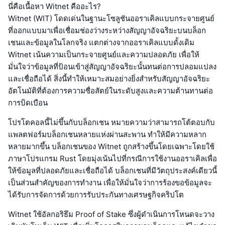
นี่คือเนื้อหา Witnet คืออะไร?
Witnet (WIT) โดดเด่นในฐานะโซลูชันออราเคิลแบบกระจายศูนย์
ที่ออกแบบมาเพื่อเชื่อมช่องว่างระหว่างสัญญาอัจฉริยะบนบล็อก
เชนและข้อมูลในโลกจริง แตกต่างจากออราเคิลแบบดั้งเดิม
Witnet เน้นความเป็นกระจายศูนย์และความปลอดภัย เพื่อให้
มั่นใจว่าข้อมูลที่ป้อนเข้าสู่สัญญาอัจฉริยะนั้นทนต่อการปลอมแปลง
และเชื่อถือได้ สิ่งนี้ทำให้เหมาะสมอย่างยิ่งสำหรับสัญญาอัจฉริยะ
อัตโนมัติที่ต้องการความซื่อสัตย์ในระดับสูงและความต้านทานต่อ
การบิดเบือน
โปรโตคอลนี้ไม่ขึ้นกับบล็อกเชน หมายความว่าสามารถโต้ตอบกับ
แพลตฟอร์มบล็อกเชนหลายแห่งผ่านสะพาน ทำให้มีความหลาก
หลายมากขึ้น บล็อกเชนของ Witnet ถูกสร้างขึ้นโดยเฉพาะโดยใช้
ภาษาโปรแกรม Rust โดยมุ่งเน้นไปที่กรณีการใช้งานออราเคิลเพื่อ
ให้ข้อมูลที่ปลอดภัยและเชื่อถือได้ บล็อกเชนที่มีวัตถุประสงค์เดียวนี้
เป็นส่วนสำคัญของการทำงาน เพื่อให้มั่นใจว่าการร้องขอข้อมูลจะ
ได้รับการจัดการด้วยการรับประกันทางเศรษฐกิจคริปโต
Witnet ใช้อัลกอริธึม Proof of Stake ซึ่งผู้ดำเนินการโหนดจะวาง