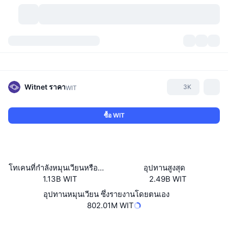
สกุลเงินคริปโต
แดชบอร์ด
สกุลเงินคริปโต
DexScan
ตลาด
อันดับ
Witnet
ราคา
3K
WIT
สัญญาณ
ตัวกลางการแลกเปลี่ยน
หมวดหมู่
New
ภาพรวมของตลาด
ซื้อ WIT
กำลังมาแรง
ชุมชน
ภาพตลาดย้อนหลัง
ตลาด Spot
การซื้อขายสินทรัพย์ดิจิทัลโดยผ่านคนกลาง:
ใหม่
ฟีด
API
การปลดล็อกโทเคน
จำนวนคริปโทเคอร์เรนซี
Spot
โทเคนที่กำลังหมุนเวียนหรือถูกล็อค
อุปทานสูงสุด
1.13B WIT
2.49B WIT
ราคาบวก
หัวข้อ
อัตราผลตอบแทน
ผลิตภัณฑ์
คลังของ บิตคอยน์
ตราสารอนุพันธ์
API
อุปทานหมุนเวียน ซึ่งรายงานโดยตนเอง
Meme Explorer
802.01M WIT
ไลฟ์สด
สินทรัพย์ในโลกแห่งความเป็นจริง
คลังของ บีเอนบี
ผลิตภัณฑ์
API คริปโต
การซื้อขายสินทรัพย์ดิจิทัลโดยไม่มีคนกลาง:
เว็บไซต์
Website
Whitepaper