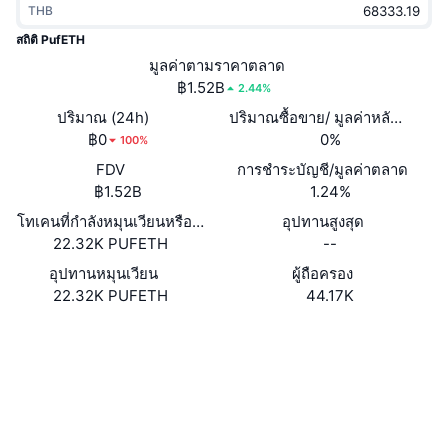
THB
กำลังเป็นที่นิยม
คริปโตฯ ETFs
การเรียนรู้
CMC MCP
สถิติ PufETH
ใหม่
มูลค่าตามราคาตลาด
บิตคอยน์ ETFs
x402
ข่าว
฿1.52B
2.44%
คริปโต
อีเธอเรียม ETFs
ปริมาณ (24h)
ปริมาณซื้อขาย/ มูลค่าหลักทรัพย
Academy
฿0
0%
100%
การเมือง
FDV
การชำระบัญชี/มูลค่าตลาด
การวิเคราะห์ทางเทคนิค
วิจัย
฿1.52B
1.24%
สปอต
โทเคนที่กำลังหมุนเวียนหรือถูกล็อค
อุปทานสูงสุด
RSI
วิดีโอ
22.32K PUFETH
--
การเงิน
MACD
อุปทานหมุนเวียน
ผู้ถือครอง
คลังคำศัพท์
22.32K PUFETH
44.17K
เทคโนโลยี
Website
Whitepaper
ตราสารอนุพันธ์
แคมเปญ
เว็บไซต์
NFT
ภาพรวม
Airdrop
โซเชียล
สถิติ NFT โดยภาพรวม
การชำระบัญชี
รางวัลเพชร
สัญญา
0xD9A4...306a72