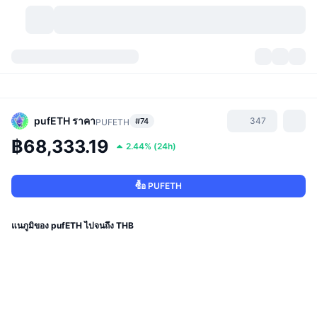
สกุลเงินคริปโต
แดชบอร์ด
สกุลเงินคริปโต
DexScan
ตลาด
อันดับ
pufETH
ราคา
347
#74
PUFETH
฿68,333.19
2.44%
(
24h
)
สัญญาณ
ตัวกลางการแลกเปลี่ยน
หมวดหมู่
New
ภาพรวมของตลาด
กำลังมาแรง
ชุมชน
ภาพตลาดย้อนหลัง
ตลาด Spot
การซื้อขายสินทรัพย์ดิจิทัลโดยผ่านคนกลาง:
ซื้อ PUFETH
ใหม่
ฟีด
API
การปลดล็อกโทเคน
จำนวนคริปโทเคอร์เรนซี
Spot
แนภูมิของ pufETH ไปจนถึง THB
ราคาบวก
หัวข้อ
อัตราผลตอบแทน
ผลิตภัณฑ์
คลังของ บิตคอยน์
ตราสารอนุพันธ์
API
Meme Explorer
ไลฟ์สด
สินทรัพย์ในโลกแห่งความเป็นจริง
คลังของ บีเอนบี
ผลิตภัณฑ์
API คริปโต
การซื้อขายสินทรัพย์ดิจิทัลโดยไม่มีคนกลาง: