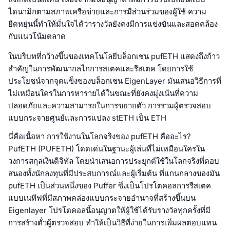
ไดนามิกตามสภาพเครือข่ายและการมีส่วนร่วมของผู้ใช้ ความ
ยืดหยุ่นนี้ทำให้มั่นใจได้ว่ารางวัลยังคงมีการแข่งขันและสอดคล้อง
กับแนวโน้มตลาด
ในบริบทที่กว้างขึ้นของเทคโนโลยีบล็อกเชน pufETH แสดงถึงก้าว
สำคัญในการพัฒนากลไกการสเตคและรีสเตค โดยการใช้
ประโยชน์จากจุดแข็งของบล็อกเชน EigenLayer มันเสนอวิธีการที่
ไม่เหมือนใครในการหารายได้ในขณะที่ยังคงมุ่งเน้นที่ความ
ปลอดภัยและความสามารถในการขยายตัว การรวมผู้ตรวจสอบ
แบบกระจายศูนย์และการแปลง stETH เป็น ETH
นี่คือเนื้อหา การใช้งานในโลกจริงของ pufETH คืออะไร?
PufETH (PUFETH) โดดเด่นในฐานะผู้เล่นที่ไม่เหมือนใครใน
วงการสกุลเงินดิจิทัล โดยนำเสนอการประยุกต์ใช้ในโลกจริงที่ตอบ
สนองทั้งนักลงทุนที่มีประสบการณ์และผู้เริ่มต้น ที่แกนกลางของมัน
pufETH เป็นส่วนหนึ่งของ Puffer ซึ่งเป็นโปรโตคอลการรีสเตค
แบบเนทีฟที่มีสภาพคล่องแบบกระจายอำนาจที่สร้างขึ้นบน
Eigenlayer โปรโตคอลนี้อนุญาตให้ผู้ใช้ได้รับรางวัลทุกครั้งที่มี
การสร้างตั๋วผู้ตรวจสอบ ทำให้เป็นวิธีที่ง่ายในการเพิ่มผลตอบแทน