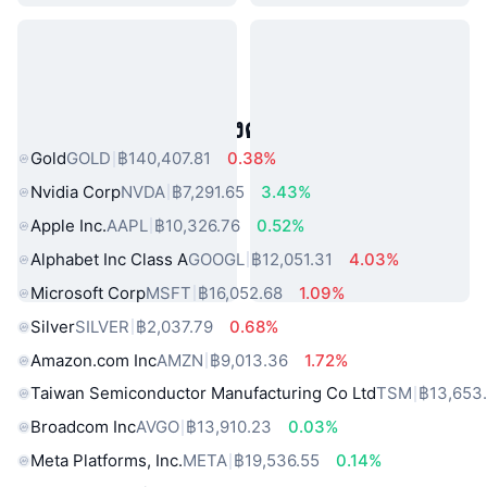
สินทรัพย์ในโลกแห่งความจริงยอดนิยม
Gold
GOLD
฿140,407.81
0.38%
Nvidia Corp
NVDA
฿7,291.65
3.43%
Apple Inc.
AAPL
฿10,326.76
0.52%
Alphabet Inc Class A
GOOGL
฿12,051.31
4.03%
Microsoft Corp
MSFT
฿16,052.68
1.09%
Silver
SILVER
฿2,037.79
0.68%
Amazon.com Inc
AMZN
฿9,013.36
1.72%
Taiwan Semiconductor Manufacturing Co Ltd
TSM
฿13,653
Broadcom Inc
AVGO
฿13,910.23
0.03%
Meta Platforms, Inc.
META
฿19,536.55
0.14%