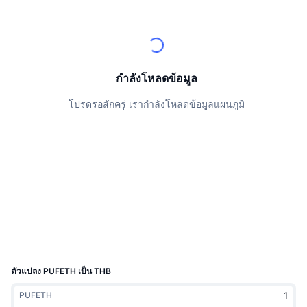
นักเทรดชั้นนำ
บทความ
เงินไหลเข้า/ไหลออกของ Exchange
DEX API
แปลงสกุลเงิน
ตารางอันดับ
Spot
เซนติเมนต์
องค์กร
จดหมายข่าว
ตัวชี้วัด
กำลังเป็นที่นิยม
ตราสารอนุพันธ์
ราคา
CMC Launch
กำลังโหลดข้อมูล
ที่กำลังจะมาถึง
ดัชนีความกลัวและความโลภ
โปรดรอสักครู่ เรากำลังโหลดข้อมูลแผนภูมิ
แหล่งข้อมูล
CMC Labs
ที่เพิ่มเข้ามาล่าสุด
ดัชนีฤดูกาลอัลท์คอยน์
CMC Max
GainersและLosers
ตัวชี้วัดวัฏจักรตลาด
เอกสาร
ข่าวเด่น
ที่มีผู้เข้าชมมากที่สุด
สัดส่วนมูลค่าตลาดรวมของบิตคอยน์เปรียบเทียบกับตลา
คำถามพบบ่อย
เทเลบอท
ความรู้สึกที่มีต่อชุมชน
ดัชนี CoinMarketCap 20
การบูรณาการ AI
ลงโฆษณา
อันดับเชน
ดัชนี CoinMarketCap 100
CMC Agent Hub
ตัวแปลง PUFETH เป็น THB
ตลาดการคาดการณ์
กระแสเงินทุน ETF
วิดเจ็ตสำหรับเว็บไซต์
PUFETH
ตลาดทักษะ