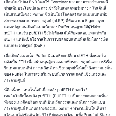
เชื่อมโยงไปยัง BNB โดยใช้ Everclear ความสามารถข้ามเชนนี้
ช่วยเพิ่มประโยชน์และการเข้าถึงในแพลตฟอร์มต่าง ๆ โทเค็นนี้
เป็นส่วนหนึ่งของ Puffer ซึ่งเป็นโปรโตคอลรีสเตคแบบเนทีฟที่มี
สภาพคล่องแบบกระจายศูนย์ (nLRP) ที่พัฒนาบน Eigenlayer
แคมเปญก่อนเปิดตัวเมนเน็ตของ Puffer อนุญาตให้ผู้ใช้ฝาก
stETH และรับ pufETH ซึ่งไม่เพียงแต่ได้รับผลตอบแทนเท่ากับ
stETH แต่ยังเปิดโอกาสในการรับผลตอบแทนเพิ่มเติมในการเงิน
แบบกระจายศูนย์ (DeFi)
เมื่อเปิดตัวเมนเน็ต Puffer มีแผนที่จะเปลี่ยน stETH ทั้งหมดใน
คลังเป็น ETH เพื่อสนับสนุนผู้ตรวจสอบที่กระจายศูนย์และการริเริ่ม
รีสเตคแบบเนทีฟ การเคลื่อนไหวเชิงกลยุทธ์นี้เน้นย้ำถึงความมุ่งมั่น
ของ Puffer ในการส่งเสริมระบบนิเวศการสเตคที่แข็งแกร่งและ
กระจายศูนย์
นี่คือเนื้อหา เทคโนโลยีเบื้องหลัง pufETH คืออะไร?
เทคโนโลยีเบื้องหลัง pufETH (PUFETH) เป็นการผสมผสานที่น่า
ทึ่งของแนวคิดบล็อกเชนที่เป็นนวัตกรรมและกลไกการเงินแบบ
กระจายศูนย์ ที่แกนกลางของมัน, pufETH ทำงานเป็นโทเค็นรา
งวัลแบบไม่เชิงเส้น (nLRT) ที่สะสมรางวัลผ่านทั้ง Proof of Stake