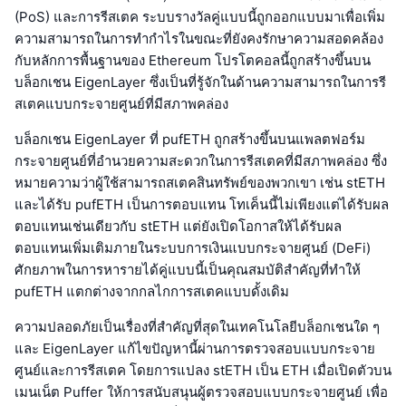
(PoS) และการรีสเตค ระบบรางวัลคู่แบบนี้ถูกออกแบบมาเพื่อเพิ่ม
ความสามารถในการทำกำไรในขณะที่ยังคงรักษาความสอดคล้อง
กับหลักการพื้นฐานของ Ethereum โปรโตคอลนี้ถูกสร้างขึ้นบน
บล็อกเชน EigenLayer ซึ่งเป็นที่รู้จักในด้านความสามารถในการรี
สเตคแบบกระจายศูนย์ที่มีสภาพคล่อง
บล็อกเชน EigenLayer ที่ pufETH ถูกสร้างขึ้นบนแพลตฟอร์ม
กระจายศูนย์ที่อำนวยความสะดวกในการรีสเตคที่มีสภาพคล่อง ซึ่ง
หมายความว่าผู้ใช้สามารถสเตคสินทรัพย์ของพวกเขา เช่น stETH
และได้รับ pufETH เป็นการตอบแทน โทเค็นนี้ไม่เพียงแต่ได้รับผล
ตอบแทนเช่นเดียวกับ stETH แต่ยังเปิดโอกาสให้ได้รับผล
ตอบแทนเพิ่มเติมภายในระบบการเงินแบบกระจายศูนย์ (DeFi)
ศักยภาพในการหารายได้คู่แบบนี้เป็นคุณสมบัติสำคัญที่ทำให้
pufETH แตกต่างจากกลไกการสเตคแบบดั้งเดิม
ความปลอดภัยเป็นเรื่องที่สำคัญที่สุดในเทคโนโลยีบล็อกเชนใด ๆ
และ EigenLayer แก้ไขปัญหานี้ผ่านการตรวจสอบแบบกระจาย
ศูนย์และการรีสเตค โดยการแปลง stETH เป็น ETH เมื่อเปิดตัวบน
เมนเน็ต Puffer ให้การสนับสนุนผู้ตรวจสอบแบบกระจายศูนย์ เพื่อ