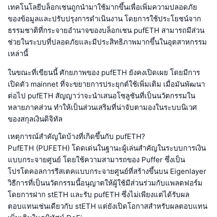
เทคโนโลยีบล็อกเชนถูกนำมาใช้มากขึ้นเพื่อเพิ่มความปลอดภัย
ของข้อมูลและปรับปรุงการดำเนินงาน โดยการใช้ประโยชน์จาก
ธรรมชาติที่กระจายอำนาจของบล็อกเชน pufETH สามารถมีส่วน
ช่วยในระบบที่ปลอดภัยและมีประสิทธิภาพมากขึ้นในอุตสาหกรรม
เหล่านี้
ในขณะที่เขียนนี้ ศักยภาพของ pufETH ยังคงเปิดเผย โดยมีการ
เปิดตัว mainnet ที่จะขยายการประยุกต์ใช้เพิ่มเติม เมื่อมันพัฒนา
ต่อไป pufETH สัญญาว่าจะนำเสนอโซลูชันที่เป็นนวัตกรรมใน
หลายภาคส่วน ทำให้เป็นส่วนเสริมที่น่าจับตามองในระบบนิเวศ
ของสกุลเงินดิจิทัล
เหตุการณ์สำคัญใดบ้างที่เกิดขึ้นกับ pufETH?
PufETH (PUFETH) โดดเด่นในฐานะผู้เล่นสำคัญในระบบการเงิน
แบบกระจายศูนย์ โดยใช้ความสามารถของ Puffer ซึ่งเป็น
โปรโตคอลการรีสเตคแบบกระจายศูนย์ที่สร้างขึ้นบน Eigenlayer
วิธีการที่เป็นนวัตกรรมนี้อนุญาตให้ผู้ใช้มีส่วนร่วมกับแพลตฟอร์ม
โดยการฝาก stETH และรับ pufETH ซึ่งไม่เพียงแต่ได้รับผล
ตอบแทนเช่นเดียวกับ stETH แต่ยังเปิดโอกาสสำหรับผลตอบแทน