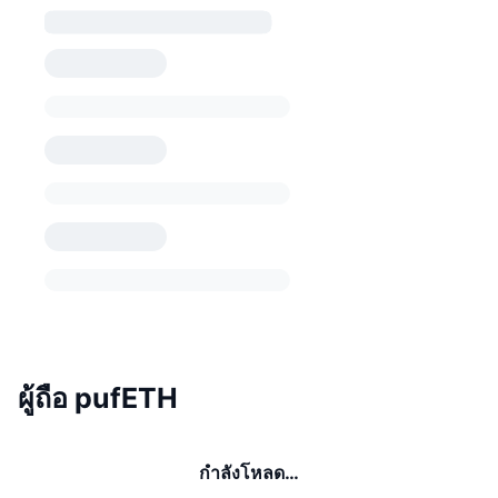
ผู้ถือ pufETH
กำลังโหลด…