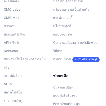
ลงโฆษณา
ข้อกำหนดการใช้งาน
CMC Labs
นโยบายความเป็นส่วนตัว
CMC Max
การตั้งค่าคุกกี้
ข่าวเด่น
นโยบายคุ้กกี้
บิตคอยน์ ETFs
กฎของชุมชน
API คริปโต
ข้อความปฏิเสธความรับผิดชอบ
DexScan
วิธีการ
สินทรัพย์ในโลกแห่งความเป็น
ตำแหน่งงาน
เรารับสมัครงานอยู่!
จริง
ช่วยเหลือ
กราฟทั้งโลก
NFTs
ขึ้นจดทะเบียน
พอร์ตโฟลิโอ
แบบฟอร์มร้องขอ
รายการเฝ้าดู
ติดต่อฝ่ายสนับสนุน