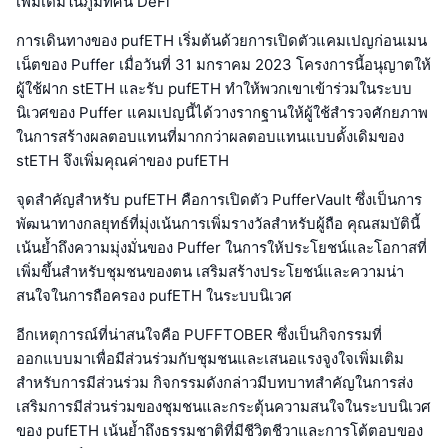
เพิ่มเติมในภูมิทัศน์ DeFi
การเดินทางของ pufETH เริ่มต้นด้วยการเปิดตัวแคมเปญก่อนเมน
เน็ตของ Puffer เมื่อวันที่ 31 มกราคม 2023 โครงการนี้อนุญาตให้
ผู้ใช้ฝาก stETH และรับ pufETH ทำให้พวกเขาเข้าร่วมในระบบ
นิเวศของ Puffer แคมเปญนี้ได้วางรากฐานให้ผู้ใช้สำรวจศักยภาพ
ในการสร้างผลตอบแทนที่มากกว่าผลตอบแทนแบบดั้งเดิมของ
stETH จึงเพิ่มคุณค่าของ pufETH
จุดสำคัญสำหรับ pufETH คือการเปิดตัว PufferVault ซึ่งเป็นการ
พัฒนาทางกลยุทธ์ที่มุ่งเน้นการเพิ่มรางวัลสำหรับผู้ถือ คุณสมบัตินี้
เน้นย้ำถึงความมุ่งมั่นของ Puffer ในการให้ประโยชน์และโอกาสที่
เพิ่มขึ้นสำหรับชุมชนของตน เสริมสร้างประโยชน์และความน่า
สนใจในการถือครอง pufETH ในระบบนิเวศ
อีกเหตุการณ์ที่น่าสนใจคือ PUFFTOBER ซึ่งเป็นกิจกรรมที่
ออกแบบมาเพื่อมีส่วนร่วมกับชุมชนและเสนอแรงจูงใจเพิ่มเติม
สำหรับการมีส่วนร่วม กิจกรรมดังกล่าวมีบทบาทสำคัญในการส่ง
เสริมการมีส่วนร่วมของชุมชนและกระตุ้นความสนใจในระบบนิเวศ
ของ pufETH เน้นย้ำถึงธรรมชาติที่มีชีวิตชีวาและการโต้ตอบของ