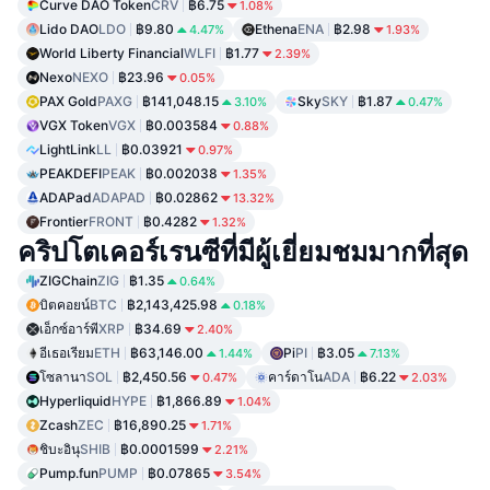
Curve DAO Token
CRV
฿6.75
1.08%
Lido DAO
LDO
฿9.80
Ethena
ENA
฿2.98
4.47%
1.93%
World Liberty Financial
WLFI
฿1.77
2.39%
Nexo
NEXO
฿23.96
0.05%
PAX Gold
PAXG
฿141,048.15
Sky
SKY
฿1.87
3.10%
0.47%
VGX Token
VGX
฿0.003584
0.88%
LightLink
LL
฿0.03921
0.97%
PEAKDEFI
PEAK
฿0.002038
1.35%
ADAPad
ADAPAD
฿0.02862
13.32%
Frontier
FRONT
฿0.4282
1.32%
คริปโตเคอร์เรนซีที่มีผู้เยี่ยมชมมากที่สุด
ZIGChain
ZIG
฿1.35
0.64%
บิตคอยน์
BTC
฿2,143,425.98
0.18%
เอ็กซ์อาร์พี
XRP
฿34.69
2.40%
อีเธอเรียม
ETH
฿63,146.00
Pi
PI
฿3.05
1.44%
7.13%
โซลานา
SOL
฿2,450.56
คาร์ดาโน
ADA
฿6.22
0.47%
2.03%
Hyperliquid
HYPE
฿1,866.89
1.04%
Zcash
ZEC
฿16,890.25
1.71%
ชิบะอินุ
SHIB
฿0.0001599
2.21%
Pump.fun
PUMP
฿0.07865
3.54%