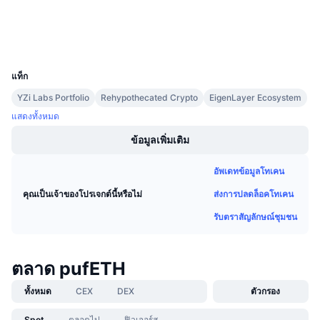
การขายที่กำลังจะมีขึ้น
สำรวจ
etherscan.io
อัตราเงินทุน
เรียนรู้และรับ
วอลเลท
UCID
29325
ปฏิทิน
แท็ก
YZi Labs Portfolio
Rehypothecated Crypto
EigenLayer Ecosystem
ปฏิทิน ICO
แสดงทั้งหมด
ปฏิทินกิจกรรม
ข้อมูลเพิ่มเติม
อัพเดทข้อมูลโทเคน
ส่งการปลดล็อคโทเคน
คุณเป็นเจ้าของโปรเจกต์นี้หรือไม่
รับตราสัญลักษณ์ชุมชน
ตลาด pufETH
ทั้งหมด
CEX
DEX
ตัวกรอง
Spot
ตลอดไป
ฟิวเจอร์ส