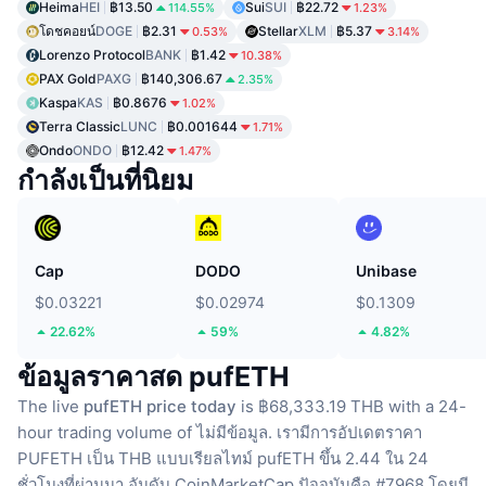
Heima
HEI
฿13.50
Sui
SUI
฿22.72
114.55%
1.23%
โดชคอยน์
DOGE
฿2.31
Stellar
XLM
฿5.37
0.53%
3.14%
Lorenzo Protocol
BANK
฿1.42
10.38%
PAX Gold
PAXG
฿140,306.67
2.35%
Kaspa
KAS
฿0.8676
1.02%
Terra Classic
LUNC
฿0.001644
1.71%
Ondo
ONDO
฿12.42
1.47%
กำลังเป็นที่นิยม
Cap
DODO
Unibase
$0.03221
$0.02974
$0.1309
22.62%
59%
4.82%
ข้อมูลราคาสด pufETH
The live
pufETH price today
is ฿68,333.19 THB with a 24-
hour trading volume of ไม่มีข้อมูล.
เรามีการอัปเดตราคา
PUFETH เป็น THB แบบเรียลไทม์
pufETH ขึ้น 2.44 ใน 24
ชั่วโมงที่ผ่านมา
อันดับ CoinMarketCap ปัจจุบันคือ #7968 โดยมี