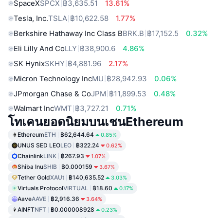
SpaceX
SPCX
฿3,635.51
13.61%
Tesla, Inc.
TSLA
฿10,622.58
1.77%
Berkshire Hathaway Inc Class B
BRK.B
฿17,152.5
0.32%
Eli Lilly And Co
LLY
฿38,900.6
4.86%
SK Hynix
SKHY
฿4,881.96
2.17%
Micron Technology Inc
MU
฿28,942.93
0.06%
JPmorgan Chase & Co
JPM
฿11,899.53
0.48%
Walmart Inc
WMT
฿3,727.21
0.71%
โทเคนยอดนิยมบนเชนEthereum
Ethereum
ETH
฿62,644.64
0.85%
UNUS SED LEO
LEO
฿322.24
0.62%
Chainlink
LINK
฿267.93
1.07%
Shiba Inu
SHIB
฿0.000159
3.67%
Tether Gold
XAUt
฿140,635.52
3.03%
Virtuals Protocol
VIRTUAL
฿18.60
0.17%
Aave
AAVE
฿2,916.36
3.64%
AINFT
NFT
฿0.000008928
0.23%