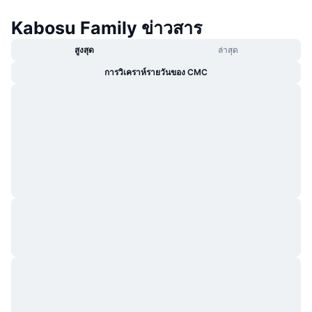
กำลังเป็นที่นิยม
คริปโตฯ ETFs
การเรียนรู้
CMC MCP
Kabosu Family ข่าวสาร
ใหม่
บิตคอยน์ ETFs
สูงสุด
ล่าสุด
x402
ข่าว
การวิเคราห์รายวันของ CMC
คริปโต
อีเธอเรียม ETFs
Academy
การเมือง
การวิเคราะห์ทางเทคนิค
วิจัย
สปอต
RSI
วิดีโอ
การเงิน
MACD
คลังคำศัพท์
เทคโนโลยี
ตราสารอนุพันธ์
แคมเปญ
NFT
ภาพรวม
Airdrop
สถิติ NFT โดยภาพรวม
การชำระบัญชี
รางวัลเพชร