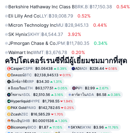
Berkshire Hathaway Inc Class B
BRK.B
฿17,150.38
0.54%
Eli Lilly And Co
LLY
฿39,008.79
0.52%
Micron Technology Inc
MU
฿28,945.13
0.44%
SK Hynix
SKHY
฿4,544.37
3.92%
JPmorgan Chase & Co
JPM
฿11,780.35
0.34%
Walmart Inc
WMT
฿3,676.78
0.20%
คริปโตเคอร์เรนซีที่มีผู้เยี่ยมชมมากที่สุด
Casper
CSPR
฿0.06438
ADI
ADI
฿226.44
0.39%
0.18%
บิตคอยน์
BTC
฿2,138,945.13
0.11%
เอ็กซ์อาร์พี
XRP
฿34.30
1.31%
อีเธอเรียม
ETH
฿63,177.51
Pi
PI
฿2.99
0.05%
2.67%
โซลานา
SOL
฿2,510.56
คาร์ดาโน
ADA
฿6.58
3.16%
0.38%
Hyperliquid
HYPE
฿1,798.55
1.94%
PAX Gold
PAXG
฿142,782.65
0.25%
Zcash
ZEC
฿16,585.29
1.70%
ชิบะอินุ
SHIB
฿0.0001536
1.30%
Biconomy
BICO
฿1.87
SKYAI
SKYAI
฿3.96
11.15%
11.76%