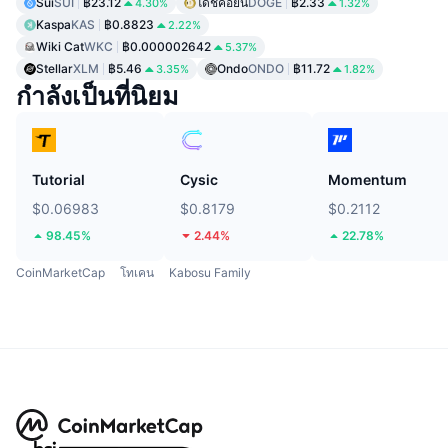
Sui
SUI
฿23.12
โดชคอยน์
DOGE
฿2.33
4.30%
1.32%
Kaspa
KAS
฿0.8823
2.22%
Wiki Cat
WKC
฿0.000002642
5.37%
Stellar
XLM
฿5.46
Ondo
ONDO
฿11.72
3.35%
1.82%
กำลังเป็นที่นิยม
Tutorial
Cysic
Momentum
$0.06983
$0.8179
$0.2112
98.45%
2.44%
22.78%
CoinMarketCap
โทเคน
Kabosu Family