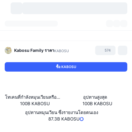
สกุลเงินคริปโต
แดชบอร์ด
สกุลเงินคริปโต
DexScan
ตลาด
อันดับ
Kabosu Family
ราคา
574
KABOSU
สัญญาณ
ตัวกลางการแลกเปลี่ยน
หมวดหมู่
New
ภาพรวมของตลาด
ซื้อ KABOSU
กำลังมาแรง
ชุมชน
ภาพตลาดย้อนหลัง
ตลาด Spot
การซื้อขายสินทรัพย์ดิจิทัลโดยผ่านคนกลาง:
ใหม่
ฟีด
API
การปลดล็อกโทเคน
จำนวนคริปโทเคอร์เรนซี
Spot
โทเคนที่กำลังหมุนเวียนหรือถูกล็อค
อุปทานสูงสุด
100B KABOSU
100B KABOSU
ราคาบวก
หัวข้อ
อัตราผลตอบแทน
ผลิตภัณฑ์
คลังของ บิตคอยน์
ตราสารอนุพันธ์
API
อุปทานหมุนเวียน ซึ่งรายงานโดยตนเอง
Meme Explorer
87.3B KABOSU
ไลฟ์สด
สินทรัพย์ในโลกแห่งความเป็นจริง
คลังของ บีเอนบี
ผลิตภัณฑ์
API คริปโต
การซื้อขายสินทรัพย์ดิจิทัลโดยไม่มีคนกลาง:
เว็บไซต์
Website
Whitepaper