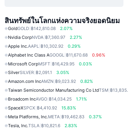
สินทรัพย์ในโลกแห่งความจริงยอดนิยม
Gold
GOLD
฿142,810.08
2.07%
Nvidia Corp
NVDA
฿7,360.97
2.27%
Apple Inc.
AAPL
฿10,302.92
0.29%
Alphabet Inc Class A
GOOGL
฿11,670.68
0.96%
Microsoft Corp
MSFT
฿16,429.95
0.03%
Silver
SILVER
฿2,091.1
3.05%
Amazon.com Inc
AMZN
฿9,023.92
0.82%
Taiwan Semiconductor Manufacturing Co Ltd
TSM
฿13,835
Broadcom Inc
AVGO
฿14,034.25
1.71%
SpaceX
SPCX
฿4,410.92
15.83%
Meta Platforms, Inc.
META
฿19,462.83
0.37%
Tesla, Inc.
TSLA
฿10,821.6
2.83%