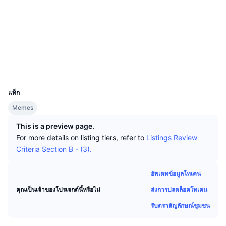
นักเทรดชั้นนำ
บทความ
เงินไหลเข้า/ไหลออกของ Exchange
DEX API
แปลงสกุลเงิน
โซเชียล
ตารางอันดับ
Spot
สัญญา
0x53bC...C2a2C6
เซนติเมนต์
องค์กร
จดหมายข่าว
2.1
ตัวชี้วัด
กำลังเป็นที่นิยม
ตราสารอนุพันธ์
เรตติ้ง (CertiK)
สำรวจ
arbiscan.io
ราคา
CMC Launch
ที่กำลังจะมาถึง
ดัชนีความกลัวและความโลภ
วอลเลท
UCID
แหล่งข้อมูล
CMC Labs
25195
ที่เพิ่มเข้ามาล่าสุด
ดัชนีฤดูกาลอัลท์คอยน์
แท็ก
CMC Max
GainersและLosers
ตัวชี้วัดวัฏจักรตลาด
Memes
เอกสาร
This is a preview page.
ข่าวเด่น
ที่มีผู้เข้าชมมากที่สุด
สัดส่วนมูลค่าตลาดรวมของบิตคอยน์เปรียบเทียบกับตลา
For more details on listing tiers, refer to
Listings Review
คำถามพบบ่อย
Criteria Section B - (3).
เทเลบอท
ความรู้สึกที่มีต่อชุมชน
ดัชนี CoinMarketCap 20
การบูรณาการ AI
อัพเดทข้อมูลโทเคน
ลงโฆษณา
อันดับเชน
ดัชนี CoinMarketCap 100
ส่งการปลดล็อคโทเคน
คุณเป็นเจ้าของโปรเจกต์นี้หรือไม่
CMC Agent Hub
รับตราสัญลักษณ์ชุมชน
ตลาดการคาดการณ์
กระแสเงินทุน ETF
วิดเจ็ตสำหรับเว็บไซต์
ตลาดทักษะ