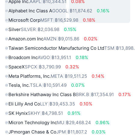
Apple Inc.
AAPL
฿10,344.51
0.08%
Alphabet Inc Class A
GOOGL
฿11,874.62
0.16%
Microsoft Corp
MSFT
฿16,529.98
0.18%
Silver
SILVER
฿2,036.98
0.15%
Amazon.com Inc
AMZN
฿9,015.86
0.02%
Taiwan Semiconductor Manufacturing Co Ltd
TSM
฿13,898
Broadcom Inc
AVGO
฿13,951.1
0.18%
SpaceX
SPCX
฿3,790.99
0.32%
Meta Platforms, Inc.
META
฿19,511.25
0.14%
Tesla, Inc.
TSLA
฿10,591.49
0.07%
Berkshire Hathaway Inc Class B
BRK.B
฿17,354.91
0.17%
Eli Lilly And Co
LLY
฿39,453.35
0.10%
SK Hynix
SKHY
฿4,798.51
0.91%
Micron Technology Inc
MU
฿29,468.24
0.96%
JPmorgan Chase & Co
JPM
฿11,807.2
0.03%