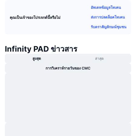
กำลังเป็นที่นิยม
คริปโตฯ ETFs
อัพเดทข้อมูลโทเคน
การเรียนรู้
CMC MCP
ส่งการปลดล็อคโทเคน
คุณเป็นเจ้าของโปรเจกต์นี้หรือไม่
ใหม่
บิตคอยน์ ETFs
x402
ข่าว
รับตราสัญลักษณ์ชุมชน
คริปโต
อีเธอเรียม ETFs
Academy
Infinity PAD ข่าวสาร
การเมือง
การวิเคราะห์ทางเทคนิค
วิจัย
สูงสุด
ล่าสุด
สปอต
RSI
วิดีโอ
การวิเคราห์รายวันของ CMC
การเงิน
MACD
คลังคำศัพท์
เทคโนโลยี
ตราสารอนุพันธ์
แคมเปญ
NFT
ภาพรวม
Airdrop
สถิติ NFT โดยภาพรวม
การชำระบัญชี
รางวัลเพชร