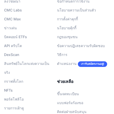
ลงโฆษณา
ข้อกำหนดการใช้งาน
CMC Labs
นโยบายความเป็นส่วนตัว
CMC Max
การตั้งค่าคุกกี้
ข่าวเด่น
นโยบายคุ้กกี้
บิตคอยน์ ETFs
กฎของชุมชน
API คริปโต
ข้อความปฏิเสธความรับผิดชอบ
DexScan
วิธีการ
สินทรัพย์ในโลกแห่งความเป็น
ตำแหน่งงาน
เรารับสมัครงานอยู่!
จริง
ช่วยเหลือ
กราฟทั้งโลก
NFTs
ขึ้นจดทะเบียน
พอร์ตโฟลิโอ
แบบฟอร์มร้องขอ
รายการเฝ้าดู
ติดต่อฝ่ายสนับสนุน