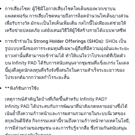
การเสี่ยงโชค
: ผู้ใช้มีโอกาสเสี่ยงโชคโทเค็นของพวกเขาบน
แพลตฟอร์ม การเสี่ยงโชคหมายถึงการล็อคจำนวนโทเค็นบางส่วน
เพื่อรับรางวัล มักจะเป็นโทเค็นเพิ่มเติม กลไกนี้ไม่เพียงแต่ช่วยให้
เครือข่ายปลอดภัย แต่ยังเสนอวิธีให้ผู้ใช้สร้างรายได้แบบพาสซีฟ
การเข้าร่วมใน Strong Holder Offerings (SHOs)
: SHOs เป็น
รูปแบบหนึ่งของการระดมทุนที่เฉพาะผู้ถือที่มีความมุ่งมั่นและระยะ
ยาวเท่านั้นที่สามารถเข้าร่วมได้ ทำให้แน่ใจว่าโปรเจกต์ที่เปิดตัว
บน Infinity PAD ได้รับการสนับสนุนจากชุมชนที่แข็งแกร่ง โมเดล
นี้มุ่งดึงดูดนักลงทุนที่จริงจังซึ่งสนใจในความสำเร็จระยะยาวของ
โปรเจกต์มากกว่าผลกำไรระยะสั้น
**ฟังก์ชันการใช้ง
เหตุการณ์สำคัญใดบ้างที่เกิดขึ้นสำหรับ Infinity PAD?
Infinity PAD ได้ประสบกับการพัฒนาที่น่าสังเกตหลายอย่างซึ่งได้
เน้นย้ำถึงความก้าวหน้าและการผสานรวมภายในระบบนิเวศของ
สกุลเงินดิจิทัล กิจกรรมเหล่านี้รวมถึงความก้าวหน้าทางเทคโนโลยี,
การมีส่วนร่วมของชุมชน และการรับรู้จากสื่อ ซึ่งร่วมกันสนับสนุน