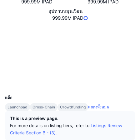
นักเทรดชั้นนำ
บทความ
999.99M IPAD
999.99M IPAD
เงินไหลเข้า/ไหลออกของ Exchange
DEX API
แปลงสกุลเงิน
ตารางอันดับ
Spot
อุปทานหมุนเวียน
เซนติเมนต์
999.99M IPAD
องค์กร
จดหมายข่าว
ตัวชี้วัด
กำลังเป็นที่นิยม
ตราสารอนุพันธ์
เว็บไซต์
Website
Whitepaper
ราคา
CMC Launch
ที่กำลังจะมาถึง
ดัชนีความกลัวและความโลภ
โซเชียล
แหล่งข้อมูล
CMC Labs
ที่เพิ่มเข้ามาล่าสุด
ดัชนีฤดูกาลอัลท์คอยน์
สัญญา
0xA726...F6626a
3.0
เรตติ้ง (CertiK)
CMC Max
GainersและLosers
ตัวชี้วัดวัฏจักรตลาด
สำรวจ
bscscan.com
เอกสาร
ข่าวเด่น
วอลเลท
ที่มีผู้เข้าชมมากที่สุด
สัดส่วนมูลค่าตลาดรวมของบิตคอยน์เปรียบเทียบกับตลา
UCID
คำถามพบบ่อย
11977
เทเลบอท
ความรู้สึกที่มีต่อชุมชน
ดัชนี CoinMarketCap 20
แท็ก
การบูรณาการ AI
Launchpad
Cross-Chain
Crowdfunding
แสดงทั้งหมด
ลงโฆษณา
อันดับเชน
ดัชนี CoinMarketCap 100
This is a preview page.
CMC Agent Hub
For more details on listing tiers, refer to
Listings Review
ตลาดการคาดการณ์
กระแสเงินทุน ETF
วิดเจ็ตสำหรับเว็บไซต์
Criteria Section B - (3).
ตลาดทักษะ