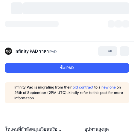
สกุลเงินคริปโต
แดชบอร์ด
สกุลเงินคริปโต
DexScan
ตลาด
อันดับ
Infinity PAD
ราคา
4K
IPAD
สัญญาณ
ตัวกลางการแลกเปลี่ยน
หมวดหมู่
New
ภาพรวมของตลาด
ซื้อ IPAD
กำลังมาแรง
ชุมชน
ภาพตลาดย้อนหลัง
ตลาด Spot
การซื้อขายสินทรัพย์ดิจิทัลโดยผ่านคนกลาง:
Infinity Pad is migrating from their
old contract
to a
new one
on
ใหม่
ฟีด
API
การปลดล็อกโทเคน
จำนวนคริปโทเคอร์เรนซี
26th of September (2PM UTC), kindly refer to this post for more
Spot
information.
ราคาบวก
หัวข้อ
อัตราผลตอบแทน
ผลิตภัณฑ์
คลังของ บิตคอยน์
ตราสารอนุพันธ์
API
Meme Explorer
ไลฟ์สด
สินทรัพย์ในโลกแห่งความเป็นจริง
คลังของ บีเอนบี
ผลิตภัณฑ์
API คริปโต
การซื้อขายสินทรัพย์ดิจิทัลโดยไม่มีคนกลาง:
โทเคนที่กำลังหมุนเวียนหรือถูกล็อค
อุปทานสูงสุด