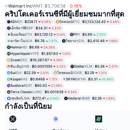
Walmart Inc
WMT
฿3,706.58
0.16%
คริปโตเคอร์เรนซีที่มีผู้เยี่ยมชมมากที่สุด
ADI
ADI
฿228.11
บิตคอยน์
BTC
฿2,133,124.42
0.05%
0.26%
เอ็กซ์อาร์พี
XRP
฿34.31
2.53%
อีเธอเรียม
ETH
฿63,120.12
Pi
PI
฿2.99
0.14%
2.03%
คาร์ดาโน
ADA
฿6.78
โซลานา
SOL
฿2,410.46
7.37%
1.66%
Heima
HEI
฿6.68
24.35%
Hyperliquid
HYPE
฿1,857.83
1.01%
Zcash
ZEC
฿16,387.67
4.26%
ชิบะอินุ
SHIB
฿0.0001555
Stellar
XLM
฿5.36
4.25%
2.57%
Sui
SUI
฿22.39
โดชคอยน์
DOGE
฿2.29
2.01%
1.31%
Kaspa
KAS
฿0.8468
SKYAI
SKYAI
฿3.31
1.72%
55.65%
Audiera
BEAT
฿60.92
21.08%
Terra Classic
LUNC
฿0.001639
0.54%
เชนลิงก์
LINK
฿272.41
Hedera
HBAR
฿2.26
0.94%
1.03%
กำลังเป็นที่นิยม