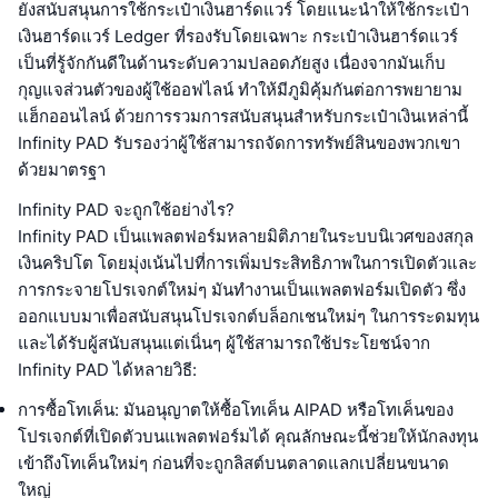
ยังสนับสนุนการใช้กระเป๋าเงินฮาร์ดแวร์ โดยแนะนำให้ใช้กระเป๋า
เงินฮาร์ดแวร์ Ledger ที่รองรับโดยเฉพาะ กระเป๋าเงินฮาร์ดแวร์
เป็นที่รู้จักกันดีในด้านระดับความปลอดภัยสูง เนื่องจากมันเก็บ
กุญแจส่วนตัวของผู้ใช้ออฟไลน์ ทำให้มีภูมิคุ้มกันต่อการพยายาม
แฮ็กออนไลน์ ด้วยการรวมการสนับสนุนสำหรับกระเป๋าเงินเหล่านี้
Infinity PAD รับรองว่าผู้ใช้สามารถจัดการทรัพย์สินของพวกเขา
ด้วยมาตรฐา
Infinity PAD จะถูกใช้อย่างไร?
Infinity PAD เป็นแพลตฟอร์มหลายมิติภายในระบบนิเวศของสกุล
เงินคริปโต โดยมุ่งเน้นไปที่การเพิ่มประสิทธิภาพในการเปิดตัวและ
การกระจายโปรเจกต์ใหม่ๆ มันทำงานเป็นแพลตฟอร์มเปิดตัว ซึ่ง
ออกแบบมาเพื่อสนับสนุนโปรเจกต์บล็อกเชนใหม่ๆ ในการระดมทุน
และได้รับผู้สนับสนุนแต่เนิ่นๆ ผู้ใช้สามารถใช้ประโยชน์จาก
Infinity PAD ได้หลายวิธี:
การซื้อโทเค็น
: มันอนุญาตให้ซื้อโทเค็น AIPAD หรือโทเค็นของ
โปรเจกต์ที่เปิดตัวบนแพลตฟอร์มได้ คุณลักษณะนี้ช่วยให้นักลงทุน
เข้าถึงโทเค็นใหม่ๆ ก่อนที่จะถูกลิสต์บนตลาดแลกเปลี่ยนขนาด
ใหญ่