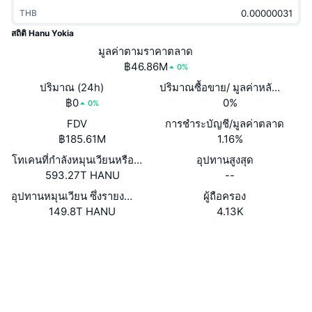
กำลังเป็นที่นิยม
คริปโตฯ ETFs
THB
การเรียนรู้
CMC MCP
สถิติ Hanu Yokia
ใหม่
บิตคอยน์ ETFs
มูลค่าตามราคาตลาด
x402
ข่าว
฿46.86M
0%
คริปโต
อีเธอเรียม ETFs
ปริมาณ (24h)
ปริมาณซื้อขาย/ มูลค่าหลักทรัพย
Academy
฿0
0%
0%
การเมือง
การวิเคราะห์ทางเทคนิค
FDV
การชำระบัญชี/มูลค่าตลาด
วิจัย
฿185.61M
1.16%
สปอต
RSI
วิดีโอ
โทเคนที่กำลังหมุนเวียนหรือถูกล็อค
อุปทานสูงสุด
593.27T HANU
--
การเงิน
MACD
คลังคำศัพท์
อุปทานหมุนเวียน ซึ่งรายงานโดยตนเอง
ผู้ถือครอง
149.8T HANU
4.13K
เทคโนโลยี
ตราสารอนุพันธ์
แคมเปญ
Website
Whitepaper
เว็บไซต์
NFT
ภาพรวม
Airdrop
โซเชียล
สถิติ NFT โดยภาพรวม
0x72e5...5dbcc0
การชำระบัญชี
รางวัลเพชร
สัญญา