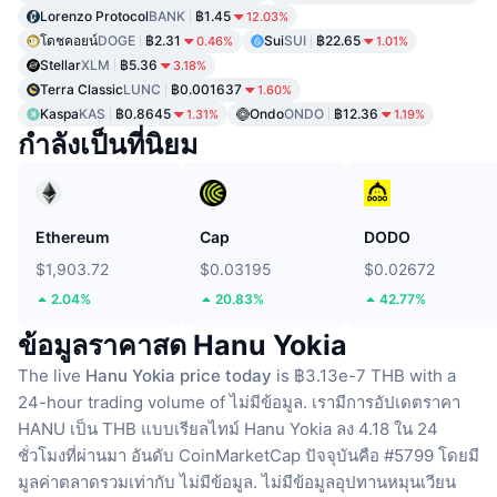
Lorenzo Protocol
BANK
฿1.45
12.03%
โดชคอยน์
DOGE
฿2.31
Sui
SUI
฿22.65
0.46%
1.01%
Stellar
XLM
฿5.36
3.18%
Terra Classic
LUNC
฿0.001637
1.60%
Kaspa
KAS
฿0.8645
Ondo
ONDO
฿12.36
1.31%
1.19%
กำลังเป็นที่นิยม
Ethereum
Cap
DODO
$1,903.72
$0.03195
$0.02672
2.04%
20.83%
42.77%
ข้อมูลราคาสด Hanu Yokia
The live
Hanu Yokia price today
is ฿3.13e-7 THB with a
24-hour trading volume of ไม่มีข้อมูล.
เรามีการอัปเดตราคา
HANU เป็น THB แบบเรียลไทม์
Hanu Yokia ลง 4.18 ใน 24
ชั่วโมงที่ผ่านมา
อันดับ CoinMarketCap ปัจจุบันคือ #5799 โดยมี
มูลค่าตลาดรวมเท่ากับ ไม่มีข้อมูล.
ไม่มีข้อมูลอุปทานหมุนเวียน