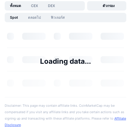
ทั้งหมด
CEX
DEX
ตัวกรอง
Spot
ตลอดไป
ฟิวเจอร์ส
Loading data...
Disclaimer: This page may contain affiliate links. CoinMarketCap may be
compensated if you visit any affiliate links and you take certain actions such as
signing up and transacting with these affiliate platforms. Please refer to
Affiliate
Disclosure
.