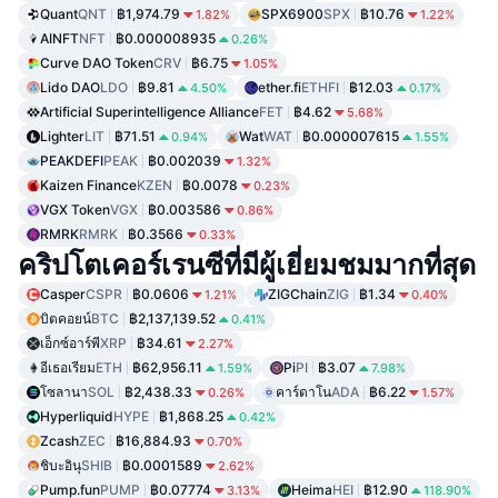
Quant
QNT
฿1,974.79
SPX6900
SPX
฿10.76
1.82%
1.22%
AINFT
NFT
฿0.000008935
0.26%
Curve DAO Token
CRV
฿6.75
1.05%
Lido DAO
LDO
฿9.81
ether.fi
ETHFI
฿12.03
4.50%
0.17%
Artificial Superintelligence Alliance
FET
฿4.62
5.68%
Lighter
LIT
฿71.51
Wat
WAT
฿0.000007615
0.94%
1.55%
PEAKDEFI
PEAK
฿0.002039
1.32%
Kaizen Finance
KZEN
฿0.0078
0.23%
VGX Token
VGX
฿0.003586
0.86%
RMRK
RMRK
฿0.3566
0.33%
คริปโตเคอร์เรนซีที่มีผู้เยี่ยมชมมากที่สุด
Casper
CSPR
฿0.0606
ZIGChain
ZIG
฿1.34
1.21%
0.40%
บิตคอยน์
BTC
฿2,137,139.52
0.41%
เอ็กซ์อาร์พี
XRP
฿34.61
2.27%
อีเธอเรียม
ETH
฿62,956.11
Pi
PI
฿3.07
1.59%
7.98%
โซลานา
SOL
฿2,438.33
คาร์ดาโน
ADA
฿6.22
0.26%
1.57%
Hyperliquid
HYPE
฿1,868.25
0.42%
Zcash
ZEC
฿16,884.93
0.70%
ชิบะอินุ
SHIB
฿0.0001589
2.62%
Pump.fun
PUMP
฿0.07774
Heima
HEI
฿12.90
3.13%
118.90%