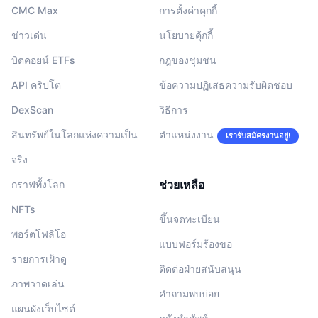
CMC Max
การตั้งค่าคุกกี้
ข่าวเด่น
นโยบายคุ้กกี้
บิตคอยน์ ETFs
กฎของชุมชน
API คริปโต
ข้อความปฏิเสธความรับผิดชอบ
DexScan
วิธีการ
สินทรัพย์ในโลกแห่งความเป็น
ตำแหน่งงาน
เรารับสมัครงานอยู่!
จริง
ช่วยเหลือ
กราฟทั้งโลก
NFTs
ขึ้นจดทะเบียน
พอร์ตโฟลิโอ
แบบฟอร์มร้องขอ
รายการเฝ้าดู
ติดต่อฝ่ายสนับสนุน
ภาพวาดเล่น
คำถามพบบ่อย
แผนผังเว็บไซต์