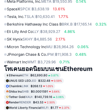
Meta Platforms, Inc.
META
฿19,550.95
0.14%
SpaceX
SPCX
฿3,638.19
13.61%
Tesla, Inc.
TSLA
฿10,630.41
1.77%
Berkshire Hathaway Inc Class B
BRK.B
฿17,165.14
0.32%
Eli Lilly And Co
LLY
฿38,929.27
4.86%
SK Hynix
SKHY
฿4,885.56
2.17%
Micron Technology Inc
MU
฿28,964.26
0.06%
JPmorgan Chase & Co
JPM
฿11,908.3
0.48%
Walmart Inc
WMT
฿3,729.96
0.71%
โทเคนยอดนิยมบนเชนEthereum
Ethereum
ETH
฿62,690.80
0.87%
UNUS SED LEO
LEO
฿322.48
0.59%
Chainlink
LINK
฿268.13
1.05%
Shiba Inu
SHIB
฿0.0001591
3.64%
Tether Gold
XAUt
฿140,739.16
3.06%
Render
RENDER
฿43.53
2.50%
World Liberty Financial
WLFI
฿1.77
2.37%