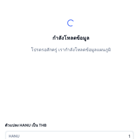
นักเทรดชั้นนำ
บทความ
เงินไหลเข้า/ไหลออกของ Exchange
DEX API
แปลงสกุลเงิน
ตารางอันดับ
Spot
เซนติเมนต์
องค์กร
จดหมายข่าว
ตัวชี้วัด
กำลังเป็นที่นิยม
ตราสารอนุพันธ์
ราคา
CMC Launch
ที่กำลังจะมาถึง
ดัชนีความกลัวและความโลภ
กำลังโหลดข้อมูล
แหล่งข้อมูล
CMC Labs
โปรดรอสักครู่ เรากำลังโหลดข้อมูลแผนภูมิ
ที่เพิ่มเข้ามาล่าสุด
ดัชนีฤดูกาลอัลท์คอยน์
CMC Max
GainersและLosers
ตัวชี้วัดวัฏจักรตลาด
เอกสาร
ข่าวเด่น
ที่มีผู้เข้าชมมากที่สุด
สัดส่วนมูลค่าตลาดรวมของบิตคอยน์เปรียบเทียบกับตลา
คำถามพบบ่อย
เทเลบอท
ความรู้สึกที่มีต่อชุมชน
ดัชนี CoinMarketCap 20
การบูรณาการ AI
ลงโฆษณา
อันดับเชน
ดัชนี CoinMarketCap 100
CMC Agent Hub
ตัวแปลง HANU เป็น THB
ตลาดการคาดการณ์
กระแสเงินทุน ETF
วิดเจ็ตสำหรับเว็บไซต์
ตลาดทักษะ
HANU