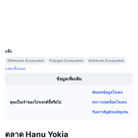
การขายที่กำลังจะมีขึ้น
3.0
เรตติ้ง (CertiK)
อัตราเงินทุน
เรียนรู้และรับ
etherscan.io
สำรวจ
ปฏิทิน
วอลเลท
UCID
12652
ปฏิทิน ICO
แท็ก
ปฏิทินกิจกรรม
Ethereum Ecosystem
Polygon Ecosystem
Arbitrum Ecosystem
แสดงทั้งหมด
ข้อมูลเพิ่มเติม
อัพเดทข้อมูลโทเคน
ส่งการปลดล็อคโทเคน
คุณเป็นเจ้าของโปรเจกต์นี้หรือไม่
รับตราสัญลักษณ์ชุมชน
ตลาด Hanu Yokia