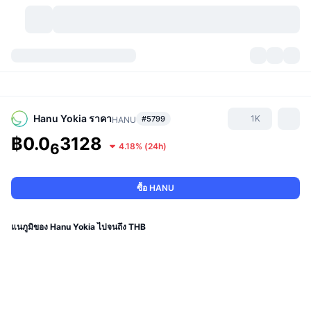
สกุลเงินคริปโต
แดชบอร์ด
สกุลเงินคริปโต
DexScan
ตลาด
อันดับ
Hanu Yokia
ราคา
1K
#5799
HANU
฿0.0
3128
สัญญาณ
ตัวกลางการแลกเปลี่ยน
6
4.18%
(
24h
)
หมวดหมู่
New
ภาพรวมของตลาด
กำลังมาแรง
ชุมชน
ภาพตลาดย้อนหลัง
ตลาด Spot
การซื้อขายสินทรัพย์ดิจิทัลโดยผ่านคนกลาง:
ซื้อ HANU
ใหม่
ฟีด
API
การปลดล็อกโทเคน
จำนวนคริปโทเคอร์เรนซี
Spot
แนภูมิของ Hanu Yokia ไปจนถึง THB
ราคาบวก
หัวข้อ
อัตราผลตอบแทน
ผลิตภัณฑ์
คลังของ บิตคอยน์
ตราสารอนุพันธ์
API
Meme Explorer
ไลฟ์สด
สินทรัพย์ในโลกแห่งความเป็นจริง
คลังของ บีเอนบี
ผลิตภัณฑ์
API คริปโต
การซื้อขายสินทรัพย์ดิจิทัลโดยไม่มีคนกลาง: