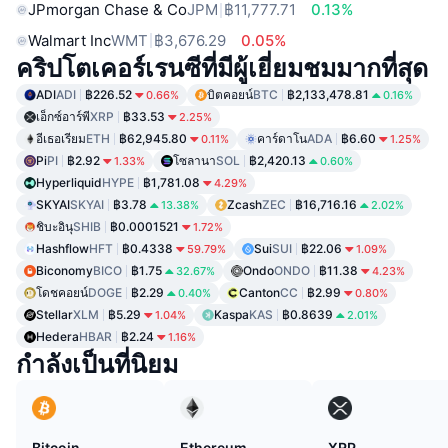
JPmorgan Chase & Co
JPM
฿11,777.71
0.13%
Walmart Inc
WMT
฿3,676.29
0.05%
คริปโตเคอร์เรนซีที่มีผู้เยี่ยมชมมากที่สุด
ADI
ADI
฿226.52
บิตคอยน์
BTC
฿2,133,478.81
0.66%
0.16%
เอ็กซ์อาร์พี
XRP
฿33.53
2.25%
อีเธอเรียม
ETH
฿62,945.80
คาร์ดาโน
ADA
฿6.60
0.11%
1.25%
Pi
PI
฿2.92
โซลานา
SOL
฿2,420.13
1.33%
0.60%
Hyperliquid
HYPE
฿1,781.08
4.29%
SKYAI
SKYAI
฿3.78
Zcash
ZEC
฿16,716.16
13.38%
2.02%
ชิบะอินุ
SHIB
฿0.0001521
1.72%
Hashflow
HFT
฿0.4338
Sui
SUI
฿22.06
59.79%
1.09%
Biconomy
BICO
฿1.75
Ondo
ONDO
฿11.38
32.67%
4.23%
โดชคอยน์
DOGE
฿2.29
Canton
CC
฿2.99
0.40%
0.80%
Stellar
XLM
฿5.29
Kaspa
KAS
฿0.8639
1.04%
2.01%
Hedera
HBAR
฿2.24
1.16%
กำลังเป็นที่นิยม
Bitcoin
Ethereum
XRP