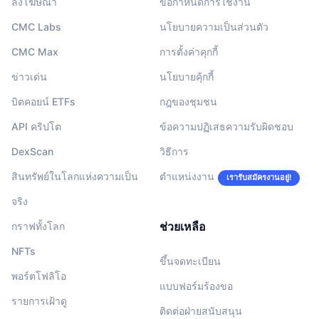
ลงโฆษณา
ข้อกำหนดการใช้งาน
CMC Labs
นโยบายความเป็นส่วนตัว
CMC Max
การตั้งค่าคุกกี้
ข่าวเด่น
นโยบายคุ้กกี้
บิตคอยน์ ETFs
กฎของชุมชน
API คริปโต
ข้อความปฏิเสธความรับผิดชอบ
DexScan
วิธีการ
สินทรัพย์ในโลกแห่งความเป็น
ตำแหน่งงาน
เรารับสมัครงานอยู่!
จริง
ช่วยเหลือ
กราฟทั้งโลก
NFTs
ขึ้นจดทะเบียน
พอร์ตโฟลิโอ
แบบฟอร์มร้องขอ
รายการเฝ้าดู
ติดต่อฝ่ายสนับสนุน