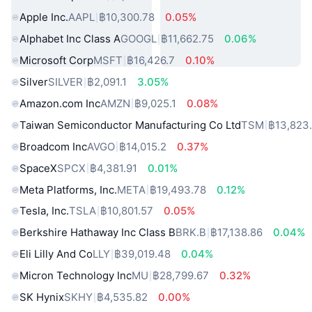
Apple Inc.
AAPL
฿10,300.78
0.05%
Alphabet Inc Class A
GOOGL
฿11,662.75
0.06%
Microsoft Corp
MSFT
฿16,426.7
0.10%
Silver
SILVER
฿2,091.1
3.05%
Amazon.com Inc
AMZN
฿9,025.1
0.08%
Taiwan Semiconductor Manufacturing Co Ltd
TSM
฿13,823
Broadcom Inc
AVGO
฿14,015.2
0.37%
SpaceX
SPCX
฿4,381.91
0.01%
Meta Platforms, Inc.
META
฿19,493.78
0.12%
Tesla, Inc.
TSLA
฿10,801.57
0.05%
Berkshire Hathaway Inc Class B
BRK.B
฿17,138.86
0.04%
Eli Lilly And Co
LLY
฿39,019.48
0.04%
Micron Technology Inc
MU
฿28,799.67
0.32%
SK Hynix
SKHY
฿4,535.82
0.00%