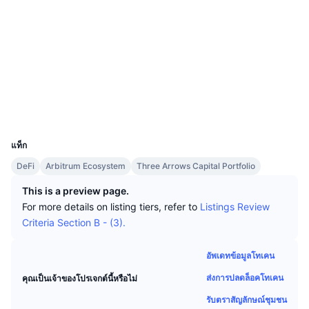
นักเทรดชั้นนำ
บทความ
เงินไหลเข้า/ไหลออกของ Exchange
DEX API
แปลงสกุลเงิน
โซเชียล
ตารางอันดับ
Spot
สัญญา
0x0e19...003606
เซนติเมนต์
องค์กร
จดหมายข่าว
3.6
ตัวชี้วัด
กำลังเป็นที่นิยม
ตราสารอนุพันธ์
เรตติ้ง (CertiK)
etherscan.io
ราคา
CMC Launch
สำรวจ
ที่กำลังจะมาถึง
ดัชนีความกลัวและความโลภ
วอลเลท
แหล่งข้อมูล
CMC Labs
ที่เพิ่มเข้ามาล่าสุด
ดัชนีฤดูกาลอัลท์คอยน์
UCID
8961
CMC Max
GainersและLosers
ตัวชี้วัดวัฏจักรตลาด
แท็ก
เอกสาร
DeFi
Arbitrum Ecosystem
Three Arrows Capital Portfolio
ข่าวเด่น
ที่มีผู้เข้าชมมากที่สุด
สัดส่วนมูลค่าตลาดรวมของบิตคอยน์เปรียบเทียบกับตลา
คำถามพบบ่อย
This is a preview page.
เทเลบอท
For more details on listing tiers, refer to
Listings Review
ความรู้สึกที่มีต่อชุมชน
ดัชนี CoinMarketCap 20
Criteria Section B - (3).
การบูรณาการ AI
ลงโฆษณา
อันดับเชน
ดัชนี CoinMarketCap 100
อัพเดทข้อมูลโทเคน
CMC Agent Hub
ส่งการปลดล็อคโทเคน
คุณเป็นเจ้าของโปรเจกต์นี้หรือไม่
ตลาดการคาดการณ์
กระแสเงินทุน ETF
วิดเจ็ตสำหรับเว็บไซต์
ตลาดทักษะ
รับตราสัญลักษณ์ชุมชน