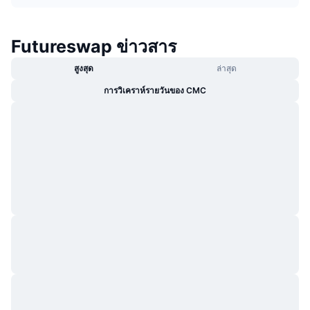
กำลังเป็นที่นิยม
คริปโตฯ ETFs
การเรียนรู้
CMC MCP
Futureswap ข่าวสาร
ใหม่
บิตคอยน์ ETFs
x402
ข่าว
สูงสุด
ล่าสุด
คริปโต
อีเธอเรียม ETFs
Academy
การวิเคราห์รายวันของ CMC
การเมือง
การวิเคราะห์ทางเทคนิค
วิจัย
สปอต
RSI
วิดีโอ
การเงิน
MACD
คลังคำศัพท์
เทคโนโลยี
ตราสารอนุพันธ์
แคมเปญ
NFT
ภาพรวม
Airdrop
สถิติ NFT โดยภาพรวม
การชำระบัญชี
รางวัลเพชร