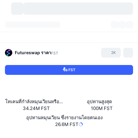
สกุลเงินคริปโต
แดชบอร์ด
สกุลเงินคริปโต
DexScan
ตลาด
อันดับ
Futureswap
ราคา
2K
FST
สัญญาณ
ตัวกลางการแลกเปลี่ยน
หมวดหมู่
New
ภาพรวมของตลาด
ซื้อ FST
กำลังมาแรง
ชุมชน
ภาพตลาดย้อนหลัง
ตลาด Spot
การซื้อขายสินทรัพย์ดิจิทัลโดยผ่านคนกลาง:
ใหม่
ฟีด
API
การปลดล็อกโทเคน
จำนวนคริปโทเคอร์เรนซี
Spot
โทเคนที่กำลังหมุนเวียนหรือถูกล็อค
อุปทานสูงสุด
34.24M FST
100M FST
ราคาบวก
หัวข้อ
อัตราผลตอบแทน
ผลิตภัณฑ์
คลังของ บิตคอยน์
ตราสารอนุพันธ์
API
อุปทานหมุนเวียน ซึ่งรายงานโดยตนเอง
Meme Explorer
26.6M FST
ไลฟ์สด
สินทรัพย์ในโลกแห่งความเป็นจริง
คลังของ บีเอนบี
ผลิตภัณฑ์
API คริปโต
การซื้อขายสินทรัพย์ดิจิทัลโดยไม่มีคนกลาง:
เว็บไซต์
Website