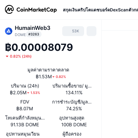
สกุลเงินคริปโต
แดชบอร์ด
DexScan
ตัวก
HumainWeb3
53K
#3263
DOME
฿0.00008079
0.82%
(
24h
)
มูลค่าตามราคาตลาด
฿1.53M
0.82%
ปริมาณ (24h)
ปริมาณซื้อขาย/ มูลค่าหลักทรัพย์ตามราคา
฿2.05M
134.11%
1.53%
FDV
การชำระบัญชี/มูลค่าตลาด
฿8.07M
74.25%
โทเคนที่กำลังหมุนเวียนหรือถูกล็อค
อุปทานสูงสุด
91.13B DOME
100B DOME
อุปทานหมุนเวียน
ผู้ถือครอง