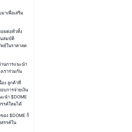
มาเพื่อเสริม
ยต่อทั่วทั้ง
ณสมบัติ
รัพย์ในราคาลด
 ผ่านการแนะนำ
งเราร่วมกัน
ง ลูกค้าที่
ชอบการจ่ายเงิน
ารแนะนำ $DOME
รรค์ใหม่ได้
าทของ $DOME ก็
งสรรค์ใน