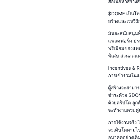
สื่อเนื้อหาสร้าง
$DOME เป็นโทเค
สร้างและเร่งวิธ
มันจะสนับสนุนทั
แพลตฟอร์ม ประ
พรีเมียมของแพล
พิเศษ ส่วนลดแค
Incentives & 
การเข้าร่วมใน
ผู้สร้างจะสามาร
ชำระด้วย $DOME
ด้วยคริปโต ลูก
จะทำงานควบคู่ก
การใช้งานจริง 
จะเติบโตตามไปด
อนาคตอย่างเต็มท