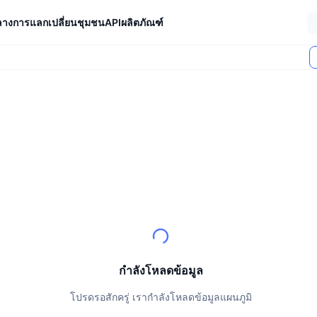
ลางการแลกเปลี่ยน
ชุมชน
API
ผลิตภัณฑ์
ตลาด (24 ชม.)
กำลังโหลดข้อมูล
โปรดรอสักครู่ เรากำลังโหลดข้อมูลแผนภูมิ