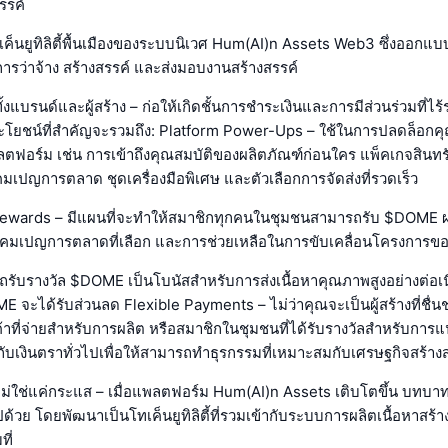
สรรค์
็นยูทิลิตี้พื้นเมืองของระบบนิเวศ Hum(AI)n Assets Web3 ซึ่งออกแบบ
ีการว่าจ้าง สร้างสรรค์ และส่งมอบงานสร้างสรรค์
้งแบรนด์และผู้สร้าง – ก่อให้เกิดชั้นการชำระเงินและการมีส่วนร่วมที่ไร้รอ
โยชน์ที่สำคัญจะรวมถึง: Platform Power-Ups – ใช้ในการปลดล็อกคุ
ตฟอร์ม เช่น การเข้าถึงคุณสมบัติของผลิตภัณฑ์ก่อนใคร แพ็คเกจสินท
มเปญการตลาด ชุดเครื่องมือพิเศษ และตัวเลือกการจัดส่งที่รวดเร็ว
Rewards – มีแผนที่จะทำให้สมาชิกทุกคนในชุมชนสามารถรับ $DOME
แคมเปญการตลาดที่เลือก และการช่วยเหลือในการขับเคลื่อนโครงการขอ
ถรับรางวัล $DOME เป็นโบนัสสำหรับการส่งเนื้อหาคุณภาพสูงอย่างต่อเนื่อ
 จะได้รับส่วนลด Flexible Payments – ไม่ว่าคุณจะเป็นผู้สร้างที่ชื่น
ค้าที่จ่ายสำหรับการผลิต หรือสมาชิกในชุมชนที่ได้รับรางวัลสำหรับก
ับเงินตราทั่วไปเพื่อให้สามารถทำธุรกรรมที่เหมาะสมกับเศรษฐกิจสร้างส
ไม่ใช่แค่กระแส – เมื่อแพลตฟอร์ม Hum(AI)n Assets เติบโตขึ้น บทบ
้วย โดยพัฒนาเป็นโทเค็นยูทิลิตี้ที่รวมเข้ากับระบบการผลิตเนื้อหาสร้า
ี่