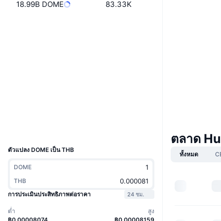
18.99B DOME
83.33K
เว็บไซต์
Website
โซเชียล
สัญญา
0x475b...61a80e
4.0
เรตติ้ง (CertiK)
Audits
สำรวจ
bscscan.com
วอลเลท
UCID
ตลาด H
16432
ตัวแปลง DOME เป็น THB
ทั้งหมด
C
DOME
THB
การประเมินประสิทธิภาพต่อราคา
24 ชม.
ต่ำ
สูง
฿0.00008074
฿0.00008159