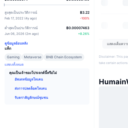
สูงสุดเป็นประวัติการณ์
฿3.22
Feb 17, 2022
(
4y ago
)
-100
%
ต่ำสุดเป็นประวัติการณ์
฿0.00007463
Jun 06, 2026
(
2m ago
)
+
8.26
%
ดูข้อมูลย้อนหลัง
แสดงเต็มควา
แท็ก
Disclaimer: This pa
Gaming
Metaverse
BNB Chain Ecosystem
take certain actions
แสดงทั้งหมด
คุณเป็นเจ้าของโปรเจกต์นี้หรือไม่
อัพเดทข้อมูลโทเคน
HumainW
ส่งการปลดล็อคโทเคน
รับตราสัญลักษณ์ชุมชน