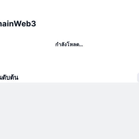
HumainWeb3
กำลังโหลด…
นดับต้น