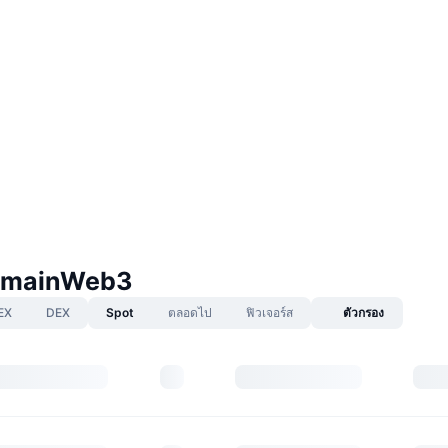
umainWeb3
EX
DEX
Spot
ตลอดไป
ฟิวเจอร์ส
ตัวกรอง