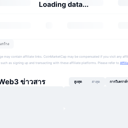
Loading data...
มกว้าง
ge may contain affiliate links. CoinMarketCap may be compensated if you visit any affil
 such as signing up and transacting with these affiliate platforms. Please refer to
Affil
eb3 ข่าวสาร
สูงสุด
ล่าสุด
การวิเคราห