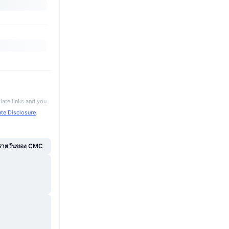
iate links and you
iate Disclosure
.
์รายวันของ CMC