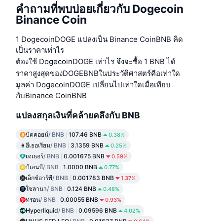
คำถามที่พบบ่อยเกี่ยวกับ Dogecoin
Binance Coin
1 DogecoinDOGE แปลงเป็น Binance CoinBNB คิด
เป็นราคาเท่่าไร
ต้องใช้ DogecoinDOGE เท่าไร จึงจะซื้อ 1 BNB ได้
ราคาสูงสุดของDOGEBNBในประวัติศาสตร์คือเท่าใด
มูลค่า DogecoinDOGE เปลี่ยนไปเท่าใดเมื่อเทียบ
กับBinance CoinBNB
แปลงสกุลเงินที่คล้ายคลึงกับ BNB
บิตคอยน์
/ BNB
107.46 BNB
0.38%
อีเธอเรียม
/ BNB
3.1359 BNB
0.25%
เทเธอร์
/ BNB
0.001675 BNB
0.59%
บีเอนบี
/ BNB
1.0000 BNB
0.77%
เอ็กซ์อาร์พี
/ BNB
0.001783 BNB
1.37%
โซลานา
/ BNB
0.124 BNB
0.48%
ทรอน
/ BNB
0.00055 BNB
0.93%
Hyperliquid
/ BNB
0.09596 BNB
4.02%