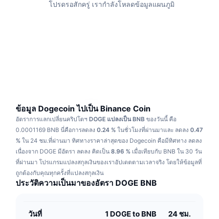
โปรดรอสักครู่ เรากำลังโหลดข้อมูลแผนภูมิ
กำลังเป็นที่นิยม
คริปโตฯ ETFs
การเรียนรู้
CMC MCP
ใหม่
บิตคอยน์ ETFs
x402
ข่าว
คริปโต
อีเธอเรียม ETFs
Academy
การเมือง
การวิเคราะห์ทางเทคนิค
วิจัย
สปอต
ข้อมูล Dogecoin ไปเป็น Binance Coin
RSI
วิดีโอ
อัตราการแลกเปลี่ยนคริปโตฯ
DOGE แปลงเป็น BNB
ของวันนี้ คือ
การเงิน
0.0001169 BNB
นี่คือการลดลง
0.24 %
ในชั่วโมงที่ผ่านมาและ ลดลง
0.47
MACD
คลังคำศัพท์
%
ใน 24 ชม.ที่ผ่านมา
ทิศทางราคาล่าสุดของ Dogecoin คือมีทิศทาง ลดลง
เทคโนโลยี
เนื่องจาก DOGE มีอัตรา ลดลง คิดเป็น
8.96 %
เมื่อเทียบกับ BNB ใน 30 วัน
ตราสารอนุพันธ์
ที่ผ่านมา
โปรแกรมแปลงสกุลเงินของเราอัปเดตตามเวลาจริง โดยให้ข้อมูลที่
แคมเปญ
ถูกต้องกับคุณทุกครั้งที่แปลงสกุลเงิน
NFT
ประวัติความเป็นมาของอัตรา DOGE BNB
ภาพรวม
Airdrop
สถิติ NFT โดยภาพรวม
การชำระบัญชี
รางวัลเพชร
วันที่
1 DOGE to BNB
24 ชม.