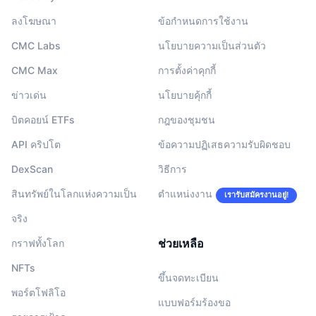
ลงโฆษณา
ข้อกำหนดการใช้งาน
CMC Labs
นโยบายความเป็นส่วนตัว
CMC Max
การตั้งค่าคุกกี้
ข่าวเด่น
นโยบายคุ้กกี้
บิตคอยน์ ETFs
กฎของชุมชน
API คริปโต
ข้อความปฏิเสธความรับผิดชอบ
DexScan
วิธีการ
สินทรัพย์ในโลกแห่งความเป็น
ตำแหน่งงาน
เรารับสมัครงานอยู่!
จริง
ช่วยเหลือ
กราฟทั้งโลก
NFTs
ขึ้นจดทะเบียน
พอร์ตโฟลิโอ
แบบฟอร์มร้องขอ