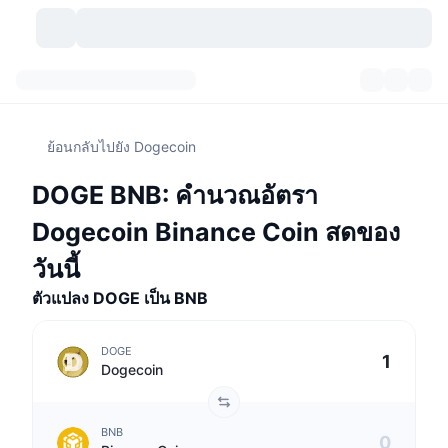
สกุลเงินคริปโต
แดชบอร์ด
สกุลเงินคริปโต
ย้อนกลับไปยัง Dogecoin
DexScan
ตลาด
อันดับ
DOGE BNB: คำนวณอัตรา
สัญญาณ
ตัวกลางการแลกเปลี่ยน
หมวดหมู่
New
ภาพรวมของตลาด
Dogecoin Binance Coin สดของ
กำลังมาแรง
ชุมชน
ภาพตลาดย้อนหลัง
ตลาด Spot
การซื้อขายสินทรัพย์ดิจิทัลโดยผ่านคนกลาง:
วันนี้
ตัวแปลง DOGE เป็น BNB
ใหม่
ฟีด
API
การปลดล็อกโทเคน
จำนวนคริปโทเคอร์เรนซี
Spot
DOGE
ราคาบวก
หัวข้อ
อัตราผลตอบแทน
ผลิตภัณฑ์
คลังของ บิตคอยน์
ตราสารอนุพันธ์
API
Dogecoin
Meme Explorer
ไลฟ์สด
สินทรัพย์ในโลกแห่งความเป็นจริง
คลังของ บีเอนบี
ผลิตภัณฑ์
API คริปโต
การซื้อขายสินทรัพย์ดิจิทัลโดยไม่มีคนกลาง:
BNB