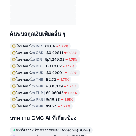
ค้นพบสกุลเงินเฟียตอื่น ๆ
โดชคอยน์
to INR
₹6.64
1.27%
โดชคอยน์
to CAD
$0.09811
0.86%
โดชคอยน์
to IDR
Rp1,249.32
1.75%
โดชคอยน์
to BDT
BDT8.62
1.12%
โดชคอยน์
to AUD
$0.09901
1.30%
โดชคอยน์
to THB
฿2.32
1.71%
โดชคอยน์
to GBP
£0.05179
1.25%
โดชคอยน์
to EUR
€0.06045
1.33%
โดชคอยน์
to PKR
₨19.38
1.15%
โดชคอยน์
to PHP
₱4.24
1.78%
บทความ CMC AI ที่เกี่ยวข้อง
การวิเคราะห์ราคาล่าสุดของ Dogecoin(DOGE)