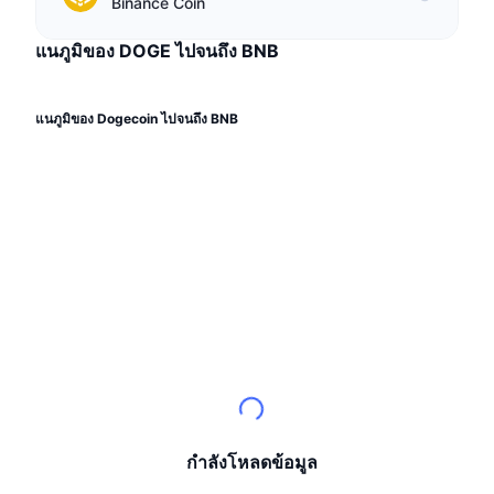
นักเทรดชั้นนำ
Binance Coin
บทความ
เงินไหลเข้า/ไหลออกของ Exchange
DEX API
แปลงสกุลเงิน
ตารางอันดับ
Spot
แนภูมิของ DOGE ไปจนถึง BNB
เซนติเมนต์
องค์กร
จดหมายข่าว
ตัวชี้วัด
กำลังเป็นที่นิยม
ตราสารอนุพันธ์
ราคา
CMC Launch
แนภูมิของ Dogecoin ไปจนถึง BNB
ที่กำลังจะมาถึง
ดัชนีความกลัวและความโลภ
แหล่งข้อมูล
CMC Labs
ที่เพิ่มเข้ามาล่าสุด
ดัชนีฤดูกาลอัลท์คอยน์
CMC Max
GainersและLosers
ตัวชี้วัดวัฏจักรตลาด
เอกสาร
ข่าวเด่น
ที่มีผู้เข้าชมมากที่สุด
สัดส่วนมูลค่าตลาดรวมของบิตคอยน์เปรียบเทียบกับตลา
คำถามพบบ่อย
เทเลบอท
ความรู้สึกที่มีต่อชุมชน
ดัชนี CoinMarketCap 20
การบูรณาการ AI
ลงโฆษณา
อันดับเชน
ดัชนี CoinMarketCap 100
CMC Agent Hub
ตลาดการคาดการณ์
กระแสเงินทุน ETF
กำลังโหลดข้อมูล
วิดเจ็ตสำหรับเว็บไซต์
ตลาดทักษะ