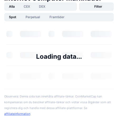
Alla
CEX
DEX
Filter
Spot
Perpetual
Framtider
Loading data...
Observera: Denna sida kan innehålla affiliate-länkar. CoinMarketCap kan
kompenseras om du besöker affiliate-länkar och vidtar vissa åtgärder som att
registrera dig och handla med dessa affiliate-plattformar. Se
affiliateinformation
.