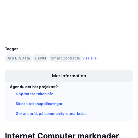
4.6
Kommande försäljningar
Betyg (CertiK)
Finansieringsräntor
Lär dig och tjäna
Explorers
dashboard.internetcomputer.org
Wallets
Kalendrar
UCID
8916
ICO-kalender
Taggar
AI & Big Data
DePIN
Smart Contracts
Visa alla
Händelsekalender
Boost
Mer information
Äger du det här projektet?
Uppdatera tokeninfo
Skicka tokenupplåsningar
Gör anspråk på community-utmärkelse
Internet Computer marknader