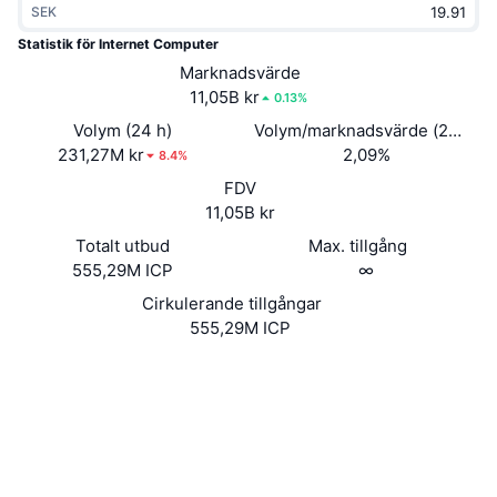
SEK
Trendande
Krypto-ETF:er
Skola
CMC MCP
Statistik för Internet Computer
Nytt
Marknadsvärde
Bitcoin ETF:er
x402
Nyheter
11,05B kr
0.13%
Krypto
Ethereum ETF:er
Volym (24 h)
Volym/marknadsvärde (24h)
Akademi
231,27M kr
2,09%
8.4%
Politik
FDV
Teknisk analys
Analys
11,05B kr
Sport
Totalt utbud
Max. tillgång
RSI
Videor
555,29M ICP
∞
Finans
MACD
Cirkulerande tillgångar
Ordlista
555,29M ICP
Teknik
Website
Derivat
Kampanjer
Webbplats
NFT
Översikt
Airdrops
Sociala medier
Övergripande NFT-statistik
0x00f3...708917
Kontrakt
Likvidationer
Diamantbelöningar