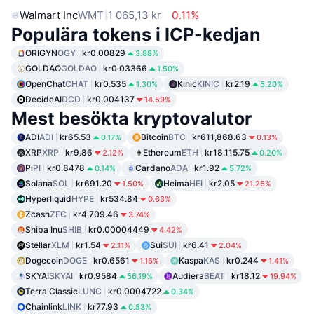
Walmart Inc
WMT
1 065,13 kr
0.11%
Populära tokens i ICP-kedjan
ORIGYN
OGY
kr0.00829
3.88%
GOLDAO
GOLDAO
kr0.03366
1.50%
OpenChat
CHAT
kr0.535
Kinic
KINIC
kr2.19
1.30%
5.20%
DecideAI
DCD
kr0.004137
14.59%
Mest besökta kryptovalutor
ADI
ADI
kr65.53
Bitcoin
BTC
kr611,868.63
0.17%
0.13%
XRP
XRP
kr9.86
Ethereum
ETH
kr18,115.75
2.12%
0.20%
Pi
PI
kr0.8478
Cardano
ADA
kr1.92
0.14%
5.72%
Solana
SOL
kr691.20
Heima
HEI
kr2.05
1.50%
21.25%
Hyperliquid
HYPE
kr534.84
0.63%
Zcash
ZEC
kr4,709.46
3.74%
Shiba Inu
SHIB
kr0.00004449
4.42%
Stellar
XLM
kr1.54
Sui
SUI
kr6.41
2.11%
2.04%
Dogecoin
DOGE
kr0.6561
Kaspa
KAS
kr0.244
1.16%
1.41%
SKYAI
SKYAI
kr0.9584
Audiera
BEAT
kr18.12
56.19%
19.94%
Terra Classic
LUNC
kr0.0004722
0.34%
Chainlink
LINK
kr77.93
0.83%