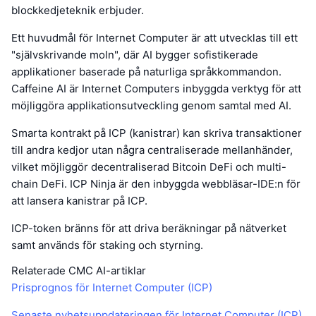
blockkedjeteknik erbjuder.
Ett huvudmål för Internet Computer är att utvecklas till ett
"självskrivande moln", där AI bygger sofistikerade
applikationer baserade på naturliga språkkommandon.
Caffeine AI är Internet Computers inbyggda verktyg för att
möjliggöra applikationsutveckling genom samtal med AI.
Smarta kontrakt på ICP (kanistrar) kan skriva transaktioner
till andra kedjor utan några centraliserade mellanhänder,
vilket möjliggör decentraliserad Bitcoin DeFi och multi-
chain DeFi. ICP Ninja är den inbyggda webbläsar-IDE:n för
att lansera kanistrar på ICP.
ICP-token bränns för att driva beräkningar på nätverket
samt används för staking och styrning.
Relaterade CMC AI-artiklar
Prisprognos för Internet Computer (ICP)
Senaste nyhetsuppdateringen för Internet Computer (ICP)