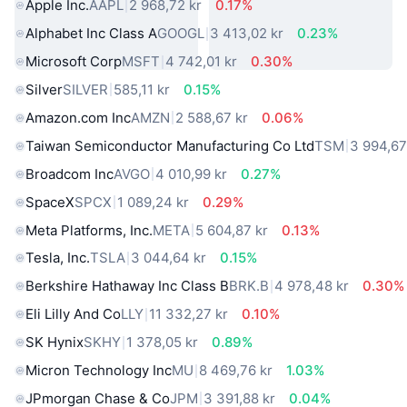
Apple Inc.
AAPL
2 968,72 kr
0.17%
Alphabet Inc Class A
GOOGL
3 413,02 kr
0.23%
Microsoft Corp
MSFT
4 742,01 kr
0.30%
Silver
SILVER
585,11 kr
0.15%
Amazon.com Inc
AMZN
2 588,67 kr
0.06%
Taiwan Semiconductor Manufacturing Co Ltd
TSM
3 994,67
Broadcom Inc
AVGO
4 010,99 kr
0.27%
SpaceX
SPCX
1 089,24 kr
0.29%
Meta Platforms, Inc.
META
5 604,87 kr
0.13%
Tesla, Inc.
TSLA
3 044,64 kr
0.15%
Berkshire Hathaway Inc Class B
BRK.B
4 978,48 kr
0.30%
Eli Lilly And Co
LLY
11 332,27 kr
0.10%
SK Hynix
SKHY
1 378,05 kr
0.89%
Micron Technology Inc
MU
8 469,76 kr
1.03%
JPmorgan Chase & Co
JPM
3 391,88 kr
0.04%