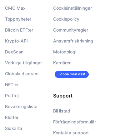
CMC Max
Cookieinställningar
Toppnyheter
Cookiepolicy
Bitcoin ETF:er
Communityregler
Krypto-API
Ansvarsfriskrivning
DexScan
Metodologi
Verkliga tillgångar
Karriärer
Globala diagram
Jobba med oss!
NFT:er
Support
Portfölj
Bevakningslista
Bli listad
Klotter
Förfrågningsformulär
Sidkarta
Kontakta support