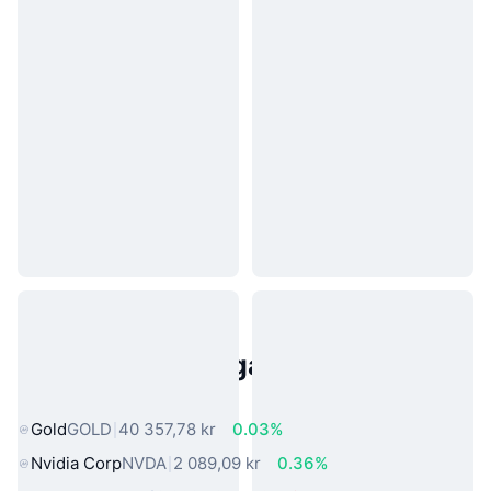
Populära tillgångar från den
verkliga världen
Gold
GOLD
40 357,78 kr
0.03%
Nvidia Corp
NVDA
2 089,09 kr
0.36%