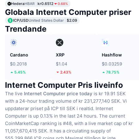
Hedera
HBAR
kr0.6512
0.68%
Globala Internet Computer priser
ICP/USD
United States Dollar
$2.09
Trendande
Cardano
XRP
Hashflow
$0.2018
$1.04
$0.03259
5.45%
2.43%
78.75%
Internet Computer Pris liveinfo
The live
Internet Computer price today
is kr 19.91 SEK
with a 24-hour trading volume of kr 231,277,140 SEK.
Vi
uppdaterar priset på ICP till SEK i realtid.
Internet
Computer is up 0.13% in the last 24 hours.
The current
CoinMarketCap ranking is #48, with a live market cap of kr
11,057,670,415 SEK.
It has a circulating supply of
555,299,866 ICP coins
och Maximal tillgång är inte