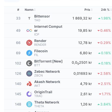
Topphandlare
Artiklar
Börsinflöden/utflöden
DEX API
Valutaomvandlare
Topplistor
Spot
#
Namn
Pris
24t %
Sentiment
Företag
Nyhetsbrev
Bittensor
Indikatorer
Trendande
Derivat
33
1 869,32 kr
1.98%
TAO
Priser
Internet Comput
CMC Launch
Kommande
Index över rädsla & girighet.
49
er
19,85 kr
0.46%
ICP
Resurser
CMC Labs
Nyligen tillagd
Render
Index för altcoin-säsong
66
12,78 kr
0.29%
RENDER
CMC Max
Filecoin
Vinnare & förlorare
69
Marknadscykelindikatorer
6,80 kr
0.18%
FIL
Dokumentation
BitTorrent [New]
0,0
2501 kr
Toppnyheter
102
0.18%
5
Mest besökta
Bitcoin-dominans
BTT
Vanliga frågor
Zebec Network
126
0,01693 kr
2.58%
Telegrambot
ZBCN
Communityns riktning
CoinMarketCap 20 Index
Akash Network
140
4,79 kr
2.51%
AI-integrationer
AKT
Annonsera
Kedjerankning
CoinMarketCap 100 Index
OriginTrail
145
2,61 kr
1.71%
CMC Agent Hub
TRAC
Theta Network
Prediktionsmarknader
ETF-flöden
148
1,26 kr
3.84%
Webbplatskomponenter
THETA
Marknadsplats för färdigheter