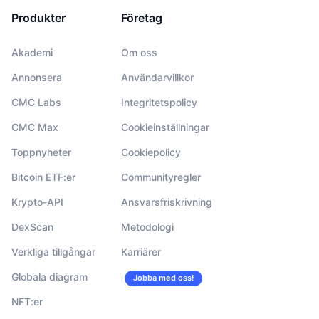
Produkter
Företag
Akademi
Om oss
Annonsera
Användarvillkor
CMC Labs
Integritetspolicy
CMC Max
Cookieinställningar
Toppnyheter
Cookiepolicy
Bitcoin ETF:er
Communityregler
Krypto-API
Ansvarsfriskrivning
DexScan
Metodologi
Verkliga tillgångar
Karriärer
Globala diagram
Jobba med oss!
NFT:er