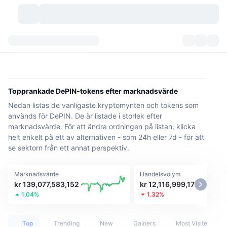
Kryptovalutor
Instrumentpaneler
Kryptovalutor
DexScan
Marknader
Rankningar
Topprankade DePIN-tokens efter marknadsvärde
Nedan listas de vanligaste kryptomynten och tokens som
Signaler
Börser
Kategorier
New
Marknadsöversikt
används för DePIN. De är listade i storlek efter
marknadsvärde. För att ändra ordningen på listan, klicka
Trendar
Community
Historiska ögonblicksbilder
Spotmarknad
Centraliserade börser
helt enkelt på ett av alternativen - som 24h eller 7d - för att
se sektorn från ett annat perspektiv.
Ny
Feed
API
Tokenupplåsningar
Antal kryptovalutor
Spot
Marknadsvärde
Handelsvolym
Vinnare
Ämnen
Avkastning
Produkter
Bitcoins kassor
Derivat
API
kr 139,077,583,152
kr 12,116,999,179
1.04%
1.32%
Meme-utforskare
Lives
Verkliga tillgångar
BNBs kassor
Produkter
Krypto-API
Decentraliserade börser
Top
Trending
New
Gainers
Most Visited