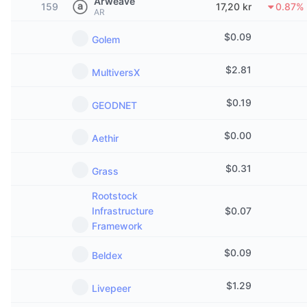
Arweave
159
17,20 kr
0.87%
Trendande
Krypto-ETF:er
AR
Skola
CMC MCP
$
0.09
Golem
Nytt
Bitcoin ETF:er
x402
Nyheter
$
2.81
MultiversX
Krypto
Ethereum ETF:er
Akademi
$
0.19
GEODNET
Politik
Teknisk analys
Analys
$
0.00
Aethir
Sport
RSI
Videor
$
0.31
Grass
Finans
MACD
Ordlista
Rootstock
Teknik
Infrastructure
$
0.07
Framework
Derivat
Kampanjer
NFT
$
0.09
Beldex
Översikt
Airdrops
Övergripande NFT-statistik
$
1.29
Livepeer
Likvidationer
Diamantbelöningar