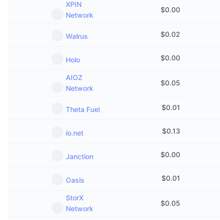
XPIN
Kommande försäljningar
$
0.00
Finansieringsräntor
Network
Lär dig och tjäna
$
0.02
Walrus
Kalendrar
$
0.00
Holo
ICO-kalender
AIOZ
$
0.05
Network
Händelsekalender
$
0.01
Theta Fuel
$
0.13
io.net
$
0.00
Janction
$
0.01
Oasis
StorX
$
0.05
Network