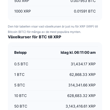
500
XRP
0.007953 BTC
1000
XRP
0.01591 BTC
Den här tabellen visar vad växelkursen är just nu för XRP (XRP) till
Bitcoin (BTC) för många av de mest populära mynten.
Växelkurser för BTC till XRP
Belopp
Idag kl. 06:11:00 am
0.5
BTC
31,434.17 XRP
1
BTC
62,868.33 XRP
5
BTC
314,341.66 XRP
10
BTC
628,683.32 XRP
50
BTC
3,143,416.61 XRP