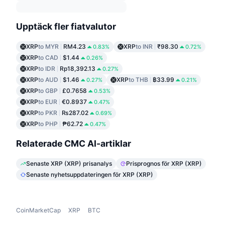
Upptäck fler fiatvalutor
XRP
to MYR
RM4.23
XRP
to INR
₹98.30
0.83%
0.72%
XRP
to CAD
$1.44
0.26%
XRP
to IDR
Rp18,392.13
0.27%
XRP
to AUD
$1.46
XRP
to THB
฿33.99
0.27%
0.21%
XRP
to GBP
£0.7658
0.53%
XRP
to EUR
€0.8937
0.47%
XRP
to PKR
₨287.02
0.69%
XRP
to PHP
₱62.72
0.47%
Relaterade CMC AI-artiklar
Senaste XRP (XRP) prisanalys
Prisprognos för XRP (XRP)
Senaste nyhetsuppdateringen för XRP (XRP)
CoinMarketCap
XRP
BTC