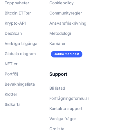
Toppnyheter
Cookiepolicy
Bitcoin ETF:er
Communityregler
Krypto-API
Ansvarsfriskrivning
DexScan
Metodologi
Verkliga tillgångar
Karriärer
Globala diagram
Jobba med oss!
NFT:er
Support
Portfölj
Bevakningslista
Bli listad
Klotter
Förfrågningsformulär
Sidkarta
Kontakta support
Vanliga frågor
Ordlista