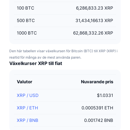
100
BTC
6,286,833.23 XRP
500
BTC
31,434,166.13 XRP
1000
BTC
62,868,332.26 XRP
Den här tabellen visar växelkursen för Bitcoin (BTC) till XRP (XRP) i
realtid för många av de mest använda paren.
Växelkurser XRP till fiat
Valutor
Nuvarande pris
XRP
/
USD
$1.0331
XRP
/
ETH
0.0005391 ETH
XRP
/
BNB
0.001742 BNB