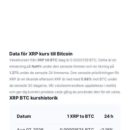
Trendande
Krypto-ETF:er
Skola
CMC MCP
Nytt
Bitcoin ETF:er
x402
Nyheter
Krypto
Ethereum ETF:er
Akademi
Politik
Teknisk analys
Analys
Data för XRP kurs till Bitcoin
Växelkursen från
XRP till BTC
idag är 0.0000159 BTC.
Detta är en
Sport
RSI
Videor
minskning på
NaN%
under den senaste timmen och en ökning på
1.27%
under de senaste 24 timmarna.
Den senaste prisriktningen för
Finans
MACD
XRP är en ökande eftersom XRP är ned med
Ordlista
5.98%
mot BTC under
de senaste 30 dagarna.
Vår valutaomvandlare uppdateras i realtid
Teknik
och ger dig korrekt prisdata varje gång du använder den för att växla.
Derivat
Kampanjer
XRP BTC kurshistorik
NFT
Översikt
Airdrops
Datum
1 XRP to BTC
24 h
Övergripande NFT-statistik
Likvidationer
Diamantbelöningar
Aug 07, 2026
0.00001574 BTC
-2.16
%