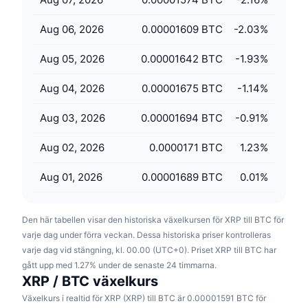
Kommande försäljningar
Finansieringsräntor
Lär dig och tjäna
Aug 06, 2026
0.00001609 BTC
-2.03
%
Aug 05, 2026
0.00001642 BTC
-1.93
%
Kalendrar
Aug 04, 2026
0.00001675 BTC
-1.14
%
ICO-kalender
Aug 03, 2026
0.00001694 BTC
-0.91
%
Händelsekalender
Aug 02, 2026
0.0000171 BTC
1.23
%
Aug 01, 2026
0.00001689 BTC
0.01
%
Den här tabellen visar den historiska växelkursen för XRP till BTC för
varje dag under förra veckan. Dessa historiska priser kontrolleras
varje dag vid stängning, kl. 00.00 (UTC+0). Priset XRP till BTC har
gått upp med 1.27% under de senaste 24 timmarna.
XRP / BTC växelkurs
Växelkurs i realtid för XRP (XRP) till BTC är 0.00001591 BTC för