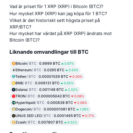
Vad är priset för 1 XRP (XRP) i Bitcoin (BTC)?
Hur mycket XRP (XRP) kan jag köpa för 1 BTC?
Vilket är det historiskt sett högsta priset på
XRP/BTC?
Hur mycket har värdet på XRP (XRP) ändrats mot
Bitcoin (BTC)?
Liknande omvandlingar till BTC
Bitcoin
/ BTC
0.9999 BTC
0.67%
Ethereum
/ BTC
0.0295 BTC
0.50%
Tether
/ BTC
0.00001539 BTC
0.30%
BNB
/ BTC
0.009131 BTC
0.65%
Solana
/ BTC
0.001148 BTC
2.02%
TRON
/ BTC
0.000005042 BTC
0.08%
Hyperliquid
/ BTC
0.000838 BTC
2.06%
Dogecoin
/ BTC
0.000001081 BTC
1.08%
UNUS SED LEO
/ BTC
0.0001495 BTC
0.77%
Zcash
/ BTC
0.007807 BTC
0.52%