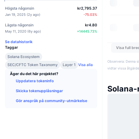
Högsta någonsin
kr2,795.37
Jan 19, 2025
(
2y ago
)
-75.03
%
Lägsta någonsin
kr4.80
May 11, 2020
(
6y ago
)
+
14445.73
%
Se datahistorik
Taggar
Visa full br
Solana Ecosystem
Observera: Denna si
SEC/CFTC Token Taxonomy
Layer 1
Visa alla
vidtar vissa åtgärd
Äger du det här projektet?
Uppdatera tokeninfo
Solana-
Skicka tokenupplåsningar
Gör anspråk på community-utmärkelse