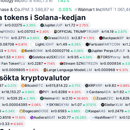
nology Inc
MU
8 490,73 kr
1.42%
hase & Co
JPM
3 386,87 kr
0.09%
Walmart Inc
WMT
1 061,4
a tokens i Solana-kedjan
P
kr0.02275
Jupiter
JUP
kr1.72
3.35%
2.75%
ns
PENGU
kr0.05703
OFFICIAL TRUMP
TRUMP
kr14.19
2.40%
2.67%
PYTH
kr0.3711
Grass
GRASS
kr2.87
Backpack
BP
k
0.85%
1.15%
r0.08708
Light
LIGHT
kr1.49
Fartcoin
FARTCOIN
kr1.
0.81%
6.28%
63
Bonk
BONK
kr0.00002716
Jupiter Perps LP
JLP
k
3.70%
3.06%
kr1.53
Solstice eUSX
EUSX
kr9.95
TORSY
torsy
kr0
2.85%
0.34%
C Fan Token
FLU
kr0.2287
Stream SZN
STRSZN
kr0.000934
7.14%
3.
kr0.0009805
Large Language Model
LLM
kr0.000968
0.63%
5.31%
sökta kryptovalutor
37
Bitcoin
BTC
kr615,814.22
XRP
XRP
kr9.82
0.21%
0.71%
0.89%
kr18,153.27
Pi
PI
kr0.8286
Cardano
ADA
kr1.92
0.86%
4.30%
7
PE
kr539.25
Heima
HEI
kr2.10
Zcash
ZEC
kr4,829
2.74%
36.60%
kr0.00004395
SKYAI
SKYAI
kr1.07
Stellar
XLM
kr
2.06%
37.51%
0
Dogecoin
DOGE
kr0.6593
Kaspa
KAS
kr0.2479
0.34%
0.88%
0
0.8516
Audiera
BEAT
kr20.77
Hashflow
HFT
kr0.12
11.50%
28.28%
kr3.33
4.94%