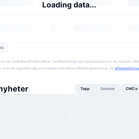
Loading data...
edd
da kan innehålla affiliate-länkar. CoinMarketCap kan kompenseras om du besöker affil
er som att registrera dig och handla med dessa affiliate-plattformar. Se
affiliateinform
nyheter
Topp
Senaste
CMC:s 