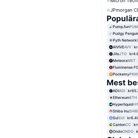
Micron Tech
JPmorgan C
Populär
Pump.fun
PUM
Pudgy Pengui
Pyth Network
AIVIVE
AVV
k
Jito
JTO
kr4.
Meteora
MET
Fluminense F
Pockemy
PKM
Mest be
ADI
ADI
kr65.
Ethereum
ETH
Hyperliquid
HY
Shiba Inu
SHIB
Sui
SUI
kr6.4
Canton
CC
kr
Ondo
ONDO