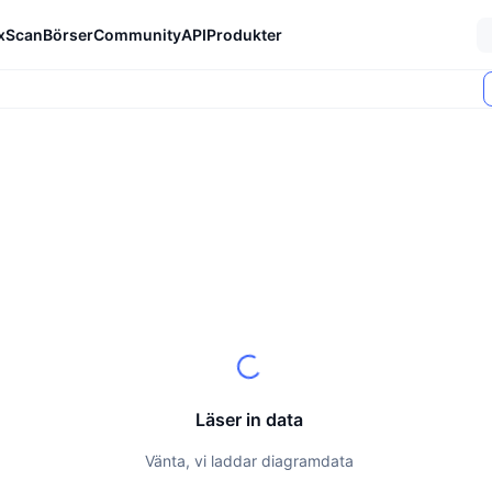
xScan
Börser
Community
API
Produkter
Läser in data
Vänta, vi laddar diagramdata