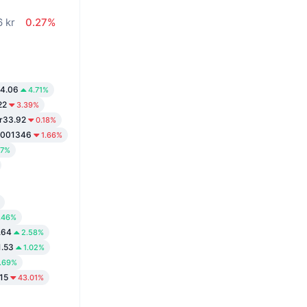
6 kr
0.27%
r4.06
4.71%
22
3.39%
r33.92
0.18%
.001346
1.66%
07%
.46%
.64
2.58%
1.53
1.02%
.69%
15
43.01%