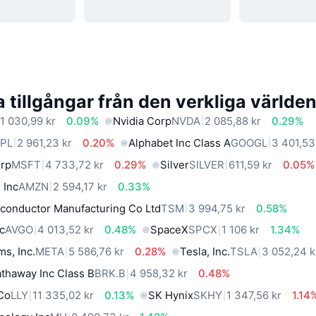
 tillgångar från den verkliga världe
1 030,99 kr
0.09%
Nvidia Corp
NVDA
2 085,88 kr
0.29%
PL
2 961,23 kr
0.20%
Alphabet Inc Class A
GOOGL
3 401,53
orp
MSFT
4 733,72 kr
0.29%
Silver
SILVER
611,59 kr
0.05%
 Inc
AMZN
2 594,17 kr
0.33%
conductor Manufacturing Co Ltd
TSM
3 994,75 kr
0.58%
c
AVGO
4 013,52 kr
0.48%
SpaceX
SPCX
1 106 kr
1.34%
ms, Inc.
META
5 586,76 kr
0.28%
Tesla, Inc.
TSLA
3 052,24 k
thaway Inc Class B
BRK.B
4 958,32 kr
0.48%
 Co
LLY
11 335,02 kr
0.13%
SK Hynix
SKHY
1 347,56 kr
1.14