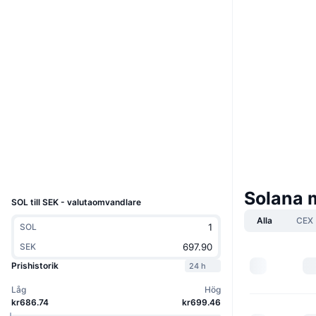
Boost
Webbplats
Website
Whitepaper
Sociala medier
4.8
Betyg (CertiK)
solscan.io
Explorers
Wallets
UCID
5426
Solana 
SOL till SEK - valutaomvandlare
Alla
CEX
SOL
SEK
Prishistorik
24 h
Låg
Hög
kr686.74
kr699.46