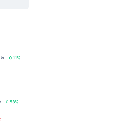
n
 kr
0.11%
r
0.58%
%