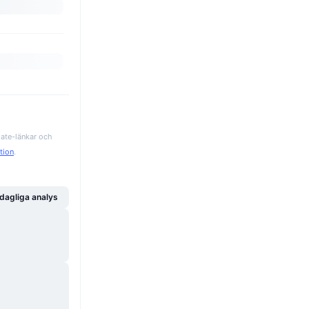
iate-länkar och
ation
.
dagliga analys