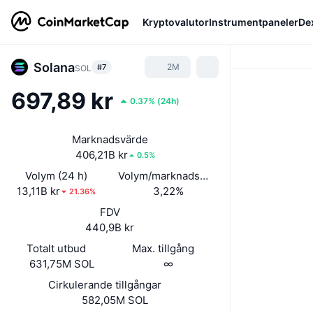
Kryptovalutor
Instrumentpaneler
De
Solana
2M
#7
SOL
697,89 kr
0.37%
(
24h
)
Marknadsvärde
406,21B kr
0.5%
Volym (24 h)
Volym/marknadsvärde (24h)
13,11B kr
3,22%
21.36%
FDV
440,9B kr
Totalt utbud
Max. tillgång
631,75M SOL
∞
Cirkulerande tillgångar
582,05M SOL