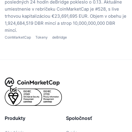
posledných 24 hodín deBridge pokleslo o 0.13.
Aktuálne
umiestnenie v rebríčeku CoinMarketCap je #528, s live
trhovou kapitalizáciou €23,691,695 EUR.
Objem v obehu je
1,924,684,519 DBR mincí
a strop 10,000,000,000 DBR
mincí.
CoinMarketCap
Tokeny
deBridge
Produkty
Spoločnosť