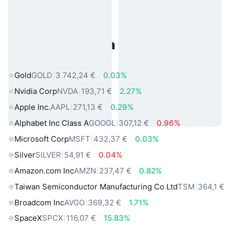
Populárne aktíva z reálneho
sveta
Gold
GOLD
3 742,24 €
0.03%
Nvidia Corp
NVDA
193,71 €
2.27%
Apple Inc.
AAPL
271,13 €
0.29%
Alphabet Inc Class A
GOOGL
307,12 €
0.96%
Microsoft Corp
MSFT
432,37 €
0.03%
Silver
SILVER
54,91 €
0.04%
Amazon.com Inc
AMZN
237,47 €
0.82%
Taiwan Semiconductor Manufacturing Co Ltd
TSM
364,1 €
Broadcom Inc
AVGO
369,32 €
1.71%
SpaceX
SPCX
116,07 €
15.83%