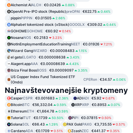
Alchemist AI
ALCH
€0.02426
0.88%
OpenAI Pre-IPO stock (Republic)
preOPAI
€622.75
0.44%
pippin
PIPPIN
€0.01505
2.66%
Alphabet tokenized stock (xStock)
GOOGLX
€309.02
0.44%
GOHOME
GOHOME
€60.92
0.14%
Nosana
NOS
€0.2183
3.23%
NotInEmploymentEducationTraining
NEET
€0.01926
7.21%
Wizard Gang
WIZARD
€0.00008483
1.15%
el gato
ELGATO
€0.000008638
3.43%
Aiagent.app
AAA
€0.00008639
4.43%
Ibiza Final Boss
BOSS
€0.00009097
3.35%
US Copper Index Fund Tokenized ETF
CPERon
€34.57
0.06%
(Ondo)
Najnavštevovanejšie kryptomeny
Casper
CSPR
€0.001683
ADI
ADI
€5.92
2.36%
0.67%
Bitcoin
BTC
€56,332.04
XRP
XRP
€0.8953
0.59%
0.07%
Ethereum
ETH
€1,664.78
0.59%
Tutorial
TUT
€0.1739
Pi
PI
€0.07815
50.50%
0.50%
Solana
SOL
€66.43
PAX Gold
PAXG
€3,735.55
1.29%
0.57%
Cardano
ADA
€0.1709
Zcash
ZEC
€441.37
0.51%
0.35%