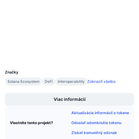
Sociálne siete
Nadchádzajúce predaje
Sadzby financovania
Učte sa a zarábajte
Kontraktné
DBRiDg...DXnUu5
4.0
Hodnotenie (CertiK)
solscan.io
Kalendáre
Prieskumníci
Kalendár ICO
Peňaženky
Kalendár udalostí
UCID
31528
Značky
Solana Ecosystem
DeFi
Interoperability
Zobraziť všetko
Boost
Viac informácií
Aktualizácia informácií o tokene
Odoslať odomknutia tokenu
Vlastníte tento projekt?
Získať komunitný odznak