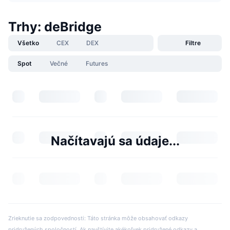
Trhy: deBridge
Všetko
CEX
DEX
Filtre
Spot
Večné
Futures
Načítavajú sa údaje...
Zrieknutie sa zodpovednosti: Táto stránka môže obsahovať odkazy
pridružených spoločností. Ak navštívite akékoľvek pridružené odkazy a