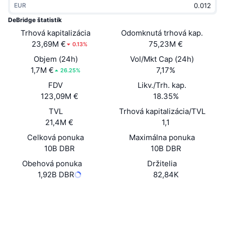
EUR
Trendy
Krypto ETF
Zistite
CMC MCP
DeBridge štatistík
Trhová kapitalizácia
Nové
Odomknutá trhová kap.
Bitcoin ETF
x402
Noviny
23,69M €
75,23M €
0.13%
Krypto
Ethereum ETF
Objem (24h)
Vol/Mkt Cap (24h)
Akadémia
1,7M €
7,17%
26.25%
Politika
FDV
Likv./Trh. kap.
Technická analýza
Preskúmať
123,09M €
18.35%
Šport
TVL
Trhová kapitalizácia/TVL
RSI
Videá
21,4M €
1,1
Financie
MACD
Celková ponuka
Maximálna ponuka
Glosár
10B DBR
10B DBR
Technológia
Obehová ponuka
Držitelia
Deriváty
Kampane
1,92B DBR
82,84K
NFT
Prehľad
Výsadky
Website
Whitepaper
Web
Celkové štatistiky NFT
Likvidácie
Diamantové odmeny