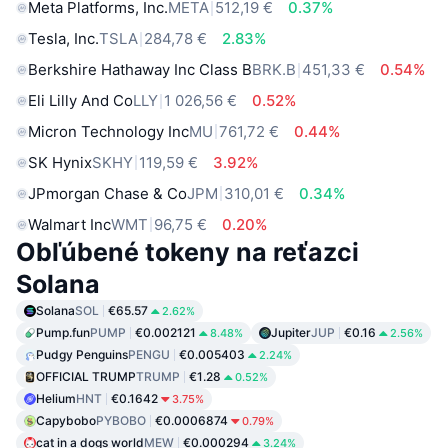
Meta Platforms, Inc.
META
512,19 €
0.37%
Tesla, Inc.
TSLA
284,78 €
2.83%
Berkshire Hathaway Inc Class B
BRK.B
451,33 €
0.54%
Eli Lilly And Co
LLY
1 026,56 €
0.52%
Micron Technology Inc
MU
761,72 €
0.44%
SK Hynix
SKHY
119,59 €
3.92%
JPmorgan Chase & Co
JPM
310,01 €
0.34%
Walmart Inc
WMT
96,75 €
0.20%
Obľúbené tokeny na reťazci
Solana
Solana
SOL
€65.57
2.62%
Pump.fun
PUMP
€0.002121
Jupiter
JUP
€0.16
8.48%
2.56%
Pudgy Penguins
PENGU
€0.005403
2.24%
OFFICIAL TRUMP
TRUMP
€1.28
0.52%
Helium
HNT
€0.1642
3.75%
Capybobo
PYBOBO
€0.0006874
0.79%
cat in a dogs world
MEW
€0.000294
3.24%