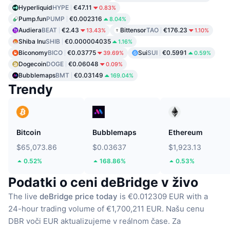
Hyperliquid
HYPE
€47.11
0.83%
Pump.fun
PUMP
€0.002316
8.04%
Audiera
BEAT
€2.43
Bittensor
TAO
€176.23
13.43%
1.10%
Shiba Inu
SHIB
€0.000004035
1.16%
Biconomy
BICO
€0.03775
Sui
SUI
€0.5991
39.69%
0.59%
Dogecoin
DOGE
€0.06048
0.09%
Bubblemaps
BMT
€0.03149
169.04%
Trendy
Bitcoin
Bubblemaps
Ethereum
$65,073.86
$0.03637
$1,923.13
0.52%
168.86%
0.53%
Podatki o ceni deBridge v živo
The live
deBridge price today
is €0.012309 EUR with a
24-hour trading volume of €1,700,211 EUR.
Našu cenu
DBR voči EUR aktualizujeme v reálnom čase.
Za