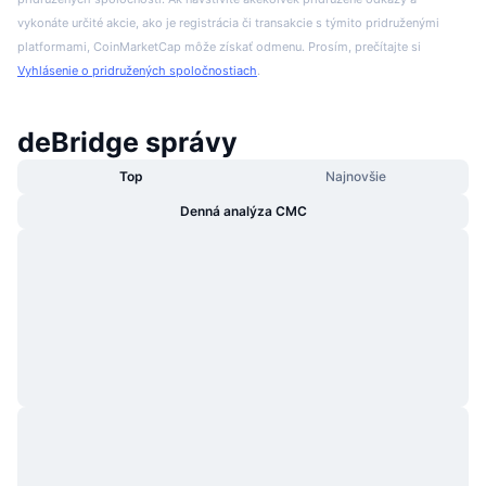
vykonáte určité akcie, ako je registrácia či transakcie s týmito pridruženými
platformami, CoinMarketCap môže získať odmenu. Prosím, prečítajte si
Vyhlásenie o pridružených spoločnostiach
.
deBridge správy
Top
Najnovšie
Denná analýza CMC