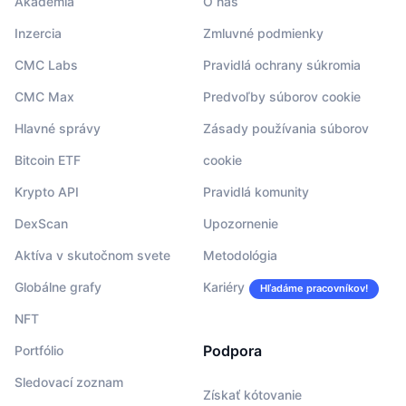
Akadémia
O nás
Inzercia
Zmluvné podmienky
CMC Labs
Pravidlá ochrany súkromia
CMC Max
Predvoľby súborov cookie
Hlavné správy
Zásady používania súborov
Bitcoin ETF
cookie
Krypto API
Pravidlá komunity
DexScan
Upozornenie
Aktíva v skutočnom svete
Metodológia
Globálne grafy
Kariéry
Hľadáme pracovníkov!
NFT
Podpora
Portfólio
Sledovací zoznam
Získať kótovanie