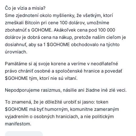
Čo je vízia a misia?
Sme zjednotení okolo myšlienky, že všetkým, ktorí
zmeškali Bitcoin pri cene 100 dolárov, umožníme
zbohatnúť s GOHOME. Akákoľvek cena pod 100 000
dolárov je dobrá cena na nákup, pretože naším cieľom je
dosiahnuť, aby sa 1 $GOHOME obchodovalo na týchto
úrovniach.
Pamätáme si aj svoje korene a veríme v neodňateľné
právo chrániť osobné a spoločenské hranice a povedať
$GOHOME tým, ktorí nie sú vítaní.
Nepodporujeme rasizmus, násilie ani žiadne iné zlé veci.
To znamená, že je dôležité urobiť si jasno: token
$GOHOME má byť humorným, komunitne zameraným
vyjadrením o osobných hraniciach, a nie politickým
manifestom.