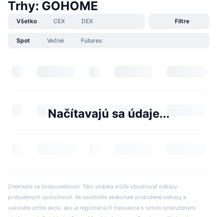
Trhy: GOHOME
Všetko
CEX
DEX
Filtre
Spot
Večné
Futures
Načítavajú sa údaje...
Zrieknutie sa zodpovednosti: Táto stránka môže obsahovať odkazy
pridružených spoločností. Ak navštívite akékoľvek pridružené odkazy a
vykonáte určité akcie, ako je registrácia či transakcie s týmito pridruženými