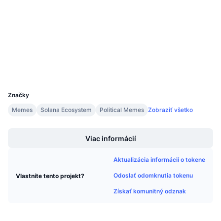
3.8
Hodnotenie (CertiK)
Nadchádzajúce predaje
Sadzby financovania
Učte sa a zarábajte
Audity
Prieskumníci
solscan.io
Kalendáre
Peňaženky
Kalendár ICO
UCID
35701
Kalendár udalostí
Značky
Memes
Solana Ecosystem
Political Memes
Zobraziť všetko
Boost
Viac informácií
Aktualizácia informácií o tokene
Odoslať odomknutia tokenu
Vlastníte tento projekt?
Získať komunitný odznak