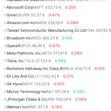
Microsoft Corp
MSFT
432,73 €
0.25%
Silver
SILVER
53,37 €
0.47%
Amazon.com Inc
AMZN
236,05 €
0.08%
Taiwan Semiconductor Manufacturing Co Ltd
TSM
362,62 
Broadcom Inc
AVGO
365,23 €
0.10%
SpaceX
SPCX
98,96 €
0.67%
Meta Platforms, Inc.
META
511,41 €
0.09%
Tesla, Inc.
TSLA
277,53 €
0.09%
Berkshire Hathaway Inc Class B
BRK.B
454,73 €
0.15%
Eli Lilly And Co
LLY
1 032,42 €
0.21%
SK Hynix
SKHY
124,32 €
0.20%
Micron Technology Inc
MU
767,26 €
0.34%
JPmorgan Chase & Co
JPM
309,04 €
0.06%
Walmart Inc
WMT
97,1 €
0.16%