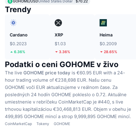
GOHOME/USD
United States Dollar
$70.22
Trendy
Cardano
XRP
Heima
$0.2023
$1.03
$0.2009
6.36%
3.36%
28.65%
Podatki o ceni GOHOME v živo
The live
GOHOME price today
is €60.95 EUR with a 24-
hour trading volume of €238,698 EUR.
Našu cenu
GOHOME voči EUR aktualizujeme v reálnom čase.
Za
posledných 24 hodín GOHOME pokleslo o 0.72.
Aktuálne
umiestnenie v rebríčeku CoinMarketCap je #440, s live
trhovou kapitalizáciou €30,468,813 EUR.
Objem v obehu je
499,895 GOHOME mincí
a strop 9,999,895 GOHOME mincí.
CoinMarketCap
Tokeny
GOHOME