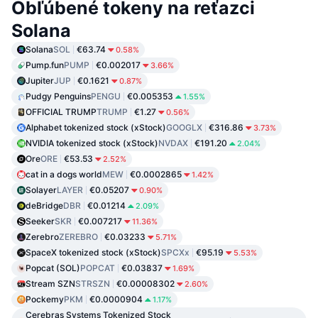
Obľúbené tokeny na reťazci
Solana
Solana
SOL
€63.74
0.58%
Pump.fun
PUMP
€0.002017
3.66%
Jupiter
JUP
€0.1621
0.87%
Pudgy Penguins
PENGU
€0.005353
1.55%
OFFICIAL TRUMP
TRUMP
€1.27
0.56%
Alphabet tokenized stock (xStock)
GOOGLX
€316.86
3.73%
NVIDIA tokenized stock (xStock)
NVDAX
€191.20
2.04%
Ore
ORE
€53.53
2.52%
cat in a dogs world
MEW
€0.0002865
1.42%
Solayer
LAYER
€0.05207
0.90%
deBridge
DBR
€0.01214
2.09%
Seeker
SKR
€0.007217
11.36%
Zerebro
ZEREBRO
€0.03233
5.71%
SpaceX tokenized stock (xStock)
SPCXx
€95.19
5.53%
Popcat (SOL)
POPCAT
€0.03837
1.69%
Stream SZN
STRSZN
€0.00008302
2.60%
Pockemy
PKM
€0.0000904
1.17%
Cerebras Systems Tokenized Stock