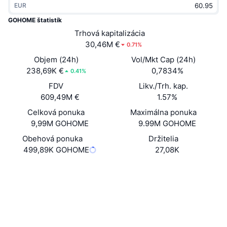
EUR
Trendy
Krypto ETF
Zistite
CMC MCP
GOHOME štatistík
Nové
Trhová kapitalizácia
Bitcoin ETF
x402
Noviny
30,46M €
0.71%
Krypto
Ethereum ETF
Objem (24h)
Vol/Mkt Cap (24h)
Akadémia
238,69K €
0,7834%
0.41%
Politika
FDV
Likv./Trh. kap.
Technická analýza
Preskúmať
609,49M €
1.57%
Šport
Celková ponuka
Maximálna ponuka
RSI
Videá
9,99M GOHOME
9.99M GOHOME
Financie
MACD
Obehová ponuka
Držitelia
Glosár
499,89K GOHOME
27,08K
Technológia
Website
Whitepaper
Deriváty
Kampane
Web
NFT
Prehľad
Výsadky
Sociálne siete
Celkové štatistiky NFT
Likvidácie
Diamantové odmeny
Kontraktné
2Wu1g2...RYAciD