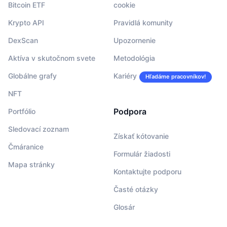
Bitcoin ETF
cookie
Krypto API
Pravidlá komunity
DexScan
Upozornenie
Aktíva v skutočnom svete
Metodológia
Globálne grafy
Kariéry
Hľadáme pracovníkov!
NFT
Podpora
Portfólio
Sledovací zoznam
Získať kótovanie
Čmáranice
Formulár žiadosti
Mapa stránky
Kontaktujte podporu
Časté otázky
Glosár