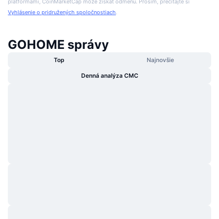
platformami, CoinMarketCap môže získať odmenu. Prosím, prečítajte si
Vyhlásenie o pridružených spoločnostiach
.
GOHOME správy
Top
Najnovšie
Denná analýza CMC