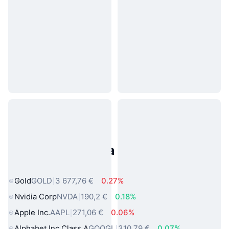
Populárne aktíva z reálneho
sveta
Gold
GOLD
3 677,76 €
0.27%
Nvidia Corp
NVDA
190,2 €
0.18%
Apple Inc.
AAPL
271,06 €
0.06%
Alphabet Inc Class A
GOOGL
310,79 €
0.07%