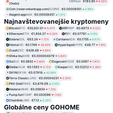
CBRSon
€183.85
5.02%
(Ondo)
Coin (reservebankapp.com)
COINS
€0.00008551
0.66%
Aiagent.app
AAA
€0.00008457
1.12%
Najnavštevovanejšie kryptomeny
Bitcoin
BTC
€55,921.01
XRP
XRP
€0.8973
0.47%
3.12%
Ethereum
ETH
€1,654.37
Pi
PI
€0.07781
0.30%
3.19%
Solana
SOL
€63.24
Cardano
ADA
€0.1755
1.72%
6.67%
Heima
HEI
€0.1749
Hyperliquid
HYPE
€48.77
28.00%
1.19%
Zcash
ZEC
€428.48
4.95%
Shiba Inu
SHIB
€0.000004079
3.84%
Sui
SUI
€0.5852
Dogecoin
DOGE
€0.0597
2.60%
1.91%
Stellar
XLM
€0.1393
Kaspa
KAS
€0.02212
3.72%
2.36%
SKYAI
SKYAI
€0.07916
43.98%
Terra Classic
LUNC
€0.00004231
2.50%
PAX Gold
PAXG
€3,676.09
0.19%
Hedera
HBAR
€0.05924
1.73%
Pump.fun
PUMP
€0.002096
1.14%
Chainlink
LINK
€7.12
0.29%
Globálne ceny GOHOME