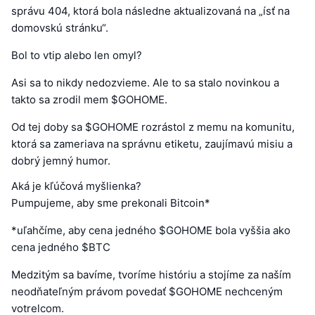
správu 404, ktorá bola následne aktualizovaná na „ísť na
domovskú stránku“.
Bol to vtip alebo len omyl?
Asi sa to nikdy nedozvieme. Ale to sa stalo novinkou a
takto sa zrodil mem $GOHOME.
Od tej doby sa $GOHOME rozrástol z memu na komunitu,
ktorá sa zameriava na správnu etiketu, zaujímavú misiu a
dobrý jemný humor.
Aká je kľúčová myšlienka?
Pumpujeme, aby sme prekonali Bitcoin*
*uľahčíme, aby cena jedného $GOHOME bola vyššia ako
cena jedného $BTC
Medzitým sa bavíme, tvoríme históriu a stojíme za naším
neodňateľným právom povedať $GOHOME nechceným
votrelcom.