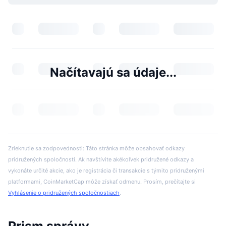
Načítavajú sa údaje...
Zrieknutie sa zodpovednosti: Táto stránka môže obsahovať odkazy
pridružených spoločností. Ak navštívite akékoľvek pridružené odkazy a
vykonáte určité akcie, ako je registrácia či transakcie s týmito pridruženými
platformami, CoinMarketCap môže získať odmenu. Prosím, prečítajte si
Vyhlásenie o pridružených spoločnostiach
.
Prism správy