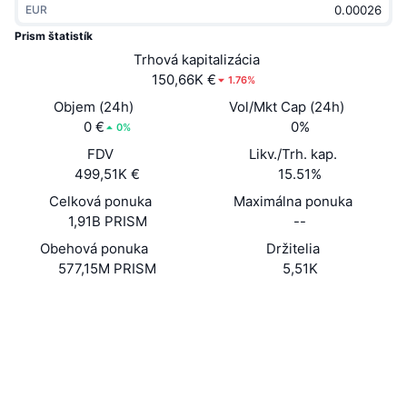
EUR
Trendy
Krypto ETF
Zistite
CMC MCP
Prism štatistík
Nové
Trhová kapitalizácia
Bitcoin ETF
x402
Noviny
150,66K €
1.76%
Krypto
Ethereum ETF
Objem (24h)
Vol/Mkt Cap (24h)
Akadémia
0 €
0%
0%
Politika
FDV
Likv./Trh. kap.
Technická analýza
Preskúmať
499,51K €
15.51%
Šport
Celková ponuka
Maximálna ponuka
RSI
Videá
1,91B PRISM
--
Financie
MACD
Obehová ponuka
Držitelia
Glosár
577,15M PRISM
5,51K
Technológia
Web
Website
Whitepaper
Deriváty
Kampane
Sociálne siete
NFT
Prehľad
Kontraktné
PRSMNs...Ny1o5x
Výsadky
3.0
Hodnotenie (CertiK)
Celkové štatistiky NFT
Likvidácie
solscan.io
Diamantové odmeny
Prieskumníci