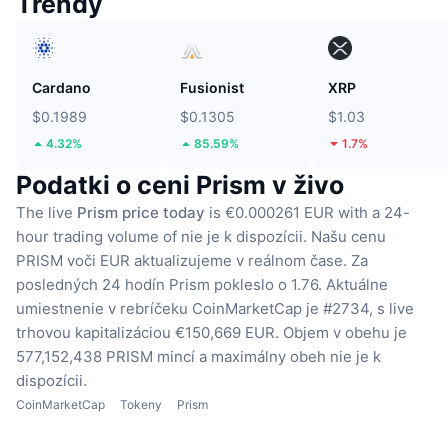
Trendy
Cardano
Fusionist
XRP
$0.1989
$0.1305
$1.03
4.32%
85.59%
1.7%
Podatki o ceni Prism v živo
The live
Prism price today
is €0.000261 EUR with a 24-
hour trading volume of nie je k dispozícii.
Našu cenu
PRISM voči EUR aktualizujeme v reálnom čase.
Za
posledných 24 hodín Prism pokleslo o 1.76.
Aktuálne
umiestnenie v rebríčeku CoinMarketCap je #2734, s live
trhovou kapitalizáciou €150,669 EUR.
Objem v obehu je
577,152,438 PRISM mincí
a maximálny obeh nie je k
dispozícii.
CoinMarketCap
Tokeny
Prism