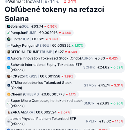
Walmart Inc
WMT
97,14 €
0.24%
Obľúbené tokeny na reťazci
Solana
Solana
SOL
€63.74
0.56%
Pump.fun
PUMP
€0.002016
3.64%
Jupiter
JUP
€0.1621
0.84%
Pudgy Penguins
PENGU
€0.005352
1.57%
OFFICIAL TRUMP
TRUMP
€1.27
0.54%
Aurora Innovation Tokenized Stock (Ondo)
AURon
€5.80
6.42%
Schwab International Equity Tokenised ETF
SCHFx
€24.62
0.59%
(xStock)
FCK925
FCK925
€0.0001556
1.89%
STMicroelectronics Tokenized Stock
STMon
€45.74
3.31%
(Ondo)
Cheems
CHEEMS
€0.00005773
1.17%
Super Micro Computer, Inc. tokenized stock
SMCIx
€20.83
0.30%
(xStock)
ZARA AI
ZARA
€0.0002524
2.07%
abrdn Physical Platinum Tokenised ETF
PPLTx
€13.62
1.15%
(xStock)