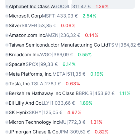
Alphabet Inc Class A
GOOGL
311,47 €
1.29%
Microsoft Corp
MSFT
433,03 €
2.54%
Silver
SILVER
53,85 €
0.06%
Amazon.com Inc
AMZN
236,32 €
0.14%
Taiwan Semiconductor Manufacturing Co Ltd
TSM
364,82 
Broadcom Inc
AVGO
366,09 €
0.55%
SpaceX
SPCX
99,33 €
6.14%
Meta Platforms, Inc.
META
511,35 €
0.19%
Tesla, Inc.
TSLA
278,1 €
0.63%
Berkshire Hathaway Inc Class B
BRK.B
453,92 €
1.11%
Eli Lilly And Co
LLY
1 033,66 €
1.89%
SK Hynix
SKHY
125,05 €
4.97%
Micron Technology Inc
MU
772,3 €
1.31%
JPmorgan Chase & Co
JPM
309,52 €
0.82%