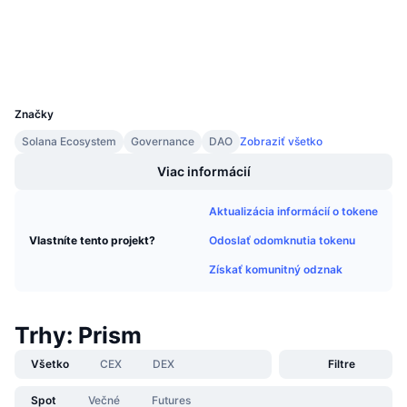
Nadchádzajúce predaje
Sadzby financovania
Učte sa a zarábajte
Peňaženky
UCID
Kalendáre
15744
Značky
Kalendár ICO
Solana Ecosystem
Governance
DAO
Zobraziť všetko
Viac informácií
Kalendár udalostí
Aktualizácia informácií o tokene
Odoslať odomknutia tokenu
Vlastníte tento projekt?
Získať komunitný odznak
Trhy: Prism
Všetko
CEX
DEX
Filtre
Spot
Večné
Futures