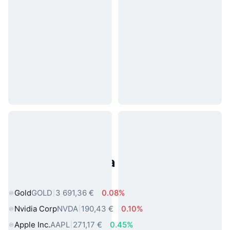
Populárne aktíva z reálneho
sveta
Gold
GOLD
3 691,36 €
0.08%
Nvidia Corp
NVDA
190,43 €
0.10%
Apple Inc.
AAPL
271,17 €
0.45%