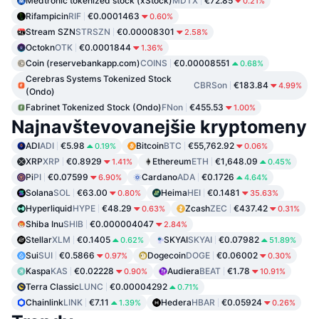
Medtronic tokenized stock (xStock)
MDTX
€72.85
0.21%
Rifampicin
RIF
€0.0001463
0.60%
Stream SZN
STRSZN
€0.00008301
2.58%
Octokn
OTK
€0.0001844
1.36%
Coin (reservebankapp.com)
COINS
€0.00008551
0.68%
Cerebras Systems Tokenized Stock
CBRSon
€183.84
4.99%
(Ondo)
Fabrinet Tokenized Stock (Ondo)
FNon
€455.53
1.00%
Najnavštevovanejšie kryptomeny
ADI
ADI
€5.98
Bitcoin
BTC
€55,762.92
0.19%
0.06%
XRP
XRP
€0.8929
Ethereum
ETH
€1,648.09
1.41%
0.45%
Pi
PI
€0.07599
Cardano
ADA
€0.1726
6.90%
4.64%
Solana
SOL
€63.00
Heima
HEI
€0.1481
0.80%
35.63%
Hyperliquid
HYPE
€48.29
Zcash
ZEC
€437.42
0.63%
0.31%
Shiba Inu
SHIB
€0.000004047
2.84%
Stellar
XLM
€0.1405
SKYAI
SKYAI
€0.07982
0.62%
51.89%
Sui
SUI
€0.5866
Dogecoin
DOGE
€0.06002
0.97%
0.30%
Kaspa
KAS
€0.02228
Audiera
BEAT
€1.78
0.90%
10.91%
Terra Classic
LUNC
€0.00004292
0.71%
Chainlink
LINK
€7.11
Hedera
HBAR
€0.05924
1.39%
0.26%