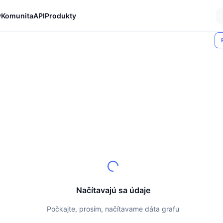
y
Komunita
API
Produkty
Načítavajú sa údaje
Počkajte, prosím, načítavame dáta grafu