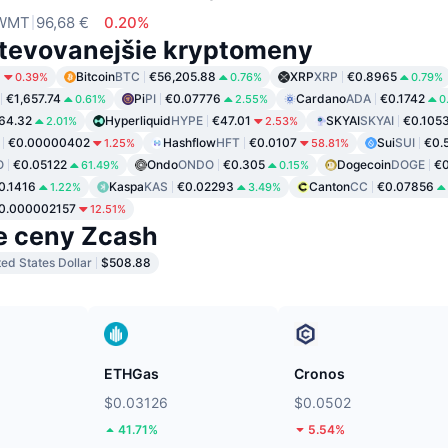
WMT
96,68 €
0.20%
tevovanejšie kryptomeny
6
Bitcoin
BTC
€56,205.88
XRP
XRP
€0.8965
0.39%
0.76%
0.79%
€1,657.74
Pi
PI
€0.07776
Cardano
ADA
€0.1742
0.61%
2.55%
0
64.32
Hyperliquid
HYPE
€47.01
SKYAI
SKYAI
€0.105
2.01%
2.53%
€0.00000402
Hashflow
HFT
€0.0107
Sui
SUI
€0.
1.25%
58.81%
O
€0.05122
Ondo
ONDO
€0.305
Dogecoin
DOGE
€
61.49%
0.15%
0.1416
Kaspa
KAS
€0.02293
Canton
CC
€0.07856
1.22%
3.49%
0.000002157
12.51%
e ceny Zcash
ted States Dollar
$508.88
ETHGas
Cronos
$0.03126
$0.0502
41.71%
5.54%