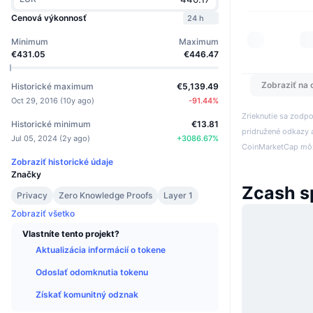
Cenová výkonnosť
24 h
Minimum
Maximum
€431.05
€446.47
Zobraziť na 
Historické maximum
€5,139.49
Oct 29, 2016
(
10y ago
)
-91.44
%
Zrieknutie sa zodp
Historické minimum
€13.81
pridružené odkazy a
Jul 05, 2024
(
2y ago
)
+
3086.67
%
CoinMarketCap môže
Zobraziť historické údaje
Značky
Zcash s
Privacy
Zero Knowledge Proofs
Layer 1
Zobraziť všetko
Vlastníte tento projekt?
Aktualizácia informácií o tokene
Odoslať odomknutia tokenu
Získať komunitný odznak