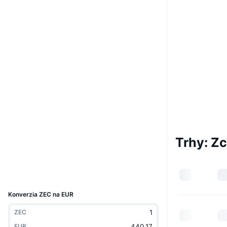
Boost
Web
Website
Whitepaper
Sociálne siete
0x1ba4...ef8eeb
Kontraktné
4.1
Hodnotenie (CertiK)
Audity
zcashblockexplorer.com
Prieskumníci
Trhy: Z
Peňaženky
UCID
1437
Konverzia ZEC na EUR
ZEC
EUR