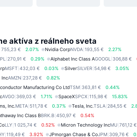
e aktíva z reálneho sveta
 755,23 €
2.07%
Nvidia Corp
NVDA
193,55 €
2.27%
PL
270,91 €
0.29%
Alphabet Inc Class A
GOOGL
306,88 €
orp
MSFT
432,03 €
0.03%
Silver
SILVER
54,98 €
3.05%
 Inc
AMZN
237,28 €
0.82%
conductor Manufacturing Co Ltd
TSM
363,81 €
0.44%
c
AVGO
369,03 €
1.71%
SpaceX
SPCX
115,98 €
15.83%
ms, Inc.
META
511,78 €
0.37%
Tesla, Inc.
TSLA
284,55 €
2.
thaway Inc Class B
BRK.B
450,97 €
0.54%
 Co
LLY
1 025,74 €
0.52%
Micron Technology Inc
MU
761,12 €
HY
119,49 €
3.92%
JPmorgan Chase & Co
JPM
309,76 €
0