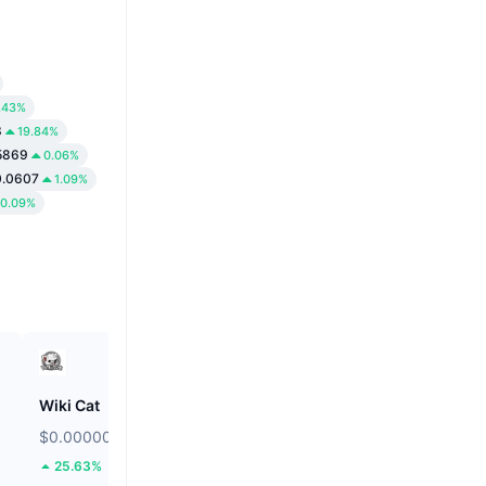
.43%
3
19.84%
5869
0.06%
0.0607
1.09%
0.09%
Wiki Cat
Solstice
$0.00000008612
$0.08817
25.63%
14.39%