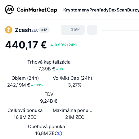
Kryptomeny
Prehľady
DexScan
Burz
Zcash
316K
#12
ZEC
440,17 €
0.99%
(
24h
)
Trhová kapitalizácia
7,39B €
1%
Objem (24h)
Vol/Mkt Cap (24h)
242,19M €
3,27%
1.19%
FDV
9,24B €
Celková ponuka
Maximálna ponuka
16,8M ZEC
21M ZEC
Obehová ponuka
16,8M ZEC