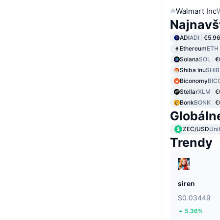
Walmart Inc
Najnavš
ADI
ADI
€5.9
Ethereum
ETH
Solana
SOL
€
Shiba Inu
SHIB
Biconomy
BIC
Stellar
XLM
€
Bonk
BONK
€
Globáln
ZEC/USD
Uni
Trendy
siren
$0.03449
5.36%