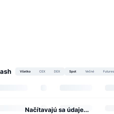
cash
Všetko
CEX
DEX
Spot
Večné
Future
Načítavajú sa údaje...