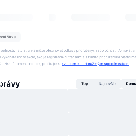
celú šírku
ovednosti: Táto stránka môže obsahovať odkazy pridružených spoločností. Ak navštívi
 vykonáte určité akcie, ako je registrácia či transakcie s týmito pridruženými platform
 získať odmenu. Prosím, prečítajte si
Vyhlásenie o pridružených spoločnostiach
.
právy
Top
Najnovšie
Denn