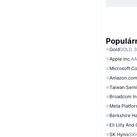
Populárn
Gold
GOLD
3
Apple Inc.
AA
Microsoft C
Amazon.com
Taiwan Semi
Broadcom In
Meta Platfor
Berkshire Ha
Eli Lilly And
SK Hynix
SK