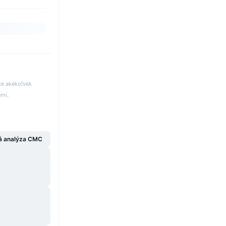
te akékoľvek
ami,
á analýza CMC