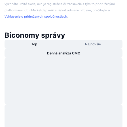
vykonáte určité akcie, ako je registrácia či transakcie s týmito pridruženými
platformami, CoinMarketCap môže získať odmenu. Prosím, prečítajte si
Vyhlásenie o pridružených spoločnostiach
.
Biconomy správy
Top
Najnovšie
Denná analýza CMC