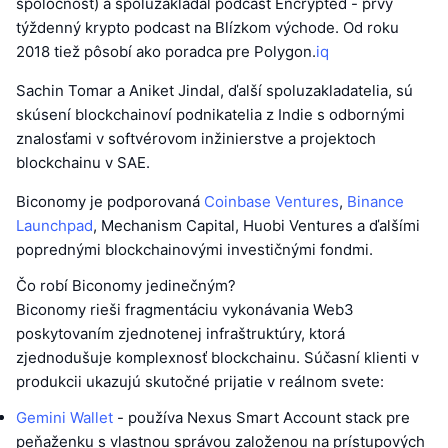
spoločnosť) a spoluzakladal podcast Encrypted - prvý
týždenný krypto podcast na Blízkom východe. Od roku
2018 tiež pôsobí ako poradca pre Polygon.
iq
Sachin Tomar a Aniket Jindal, ďalší spoluzakladatelia, sú
skúsení blockchainoví podnikatelia z Indie s odbornými
znalosťami v softvérovom inžinierstve a projektoch
blockchainu v SAE.
Biconomy je podporovaná
Coinbase Ventures
,
Binance
Launchpad
, Mechanism Capital, Huobi Ventures a ďalšími
poprednými blockchainovými investičnými fondmi.
Čo robí Biconomy jedinečným?
Biconomy rieši fragmentáciu vykonávania Web3
poskytovaním zjednotenej infraštruktúry, ktorá
zjednodušuje komplexnosť blockchainu. Súčasní klienti v
produkcii ukazujú skutočné prijatie v reálnom svete:
Gemini Wallet
- používa Nexus Smart Account stack pre
peňaženku s vlastnou správou založenou na prístupových