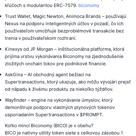
kľúčoch s modularitou ERC-7579.
biconomy
Trust Wallet, Magic Newton, Animoca Brands – používajú
Nexus na podporu inteligentných účtov v pozadí, čo ich
používateľom umožňuje bezproblémové transakcie bez
trenia v používateľskom rozhraní.
Kinexys od JP Morgan – inštitucionálna platforma, ktorá
prijíma vrstvu vykonávania Biconomy na zjednodušenie
zložitých onchain tokov pre podnikové financie.
AskGina – AI obchodný agent bežiaci na
Supertransactions, ktorý ukazuje, ako môžu vývojári prejsť
od nápadu k živému produktu za niekoľko týždňov.
Wayfinder – engine na vykonávanie úmyslov, ktorý
demonštruje podporu vlastných plynových tokenov
usporiadaním Supertransactions v $PROMPT.
Koľko mincí Biconomy (BICO) je v obehu?
BICO je natívny utility token siete s celkovou zásobou 1