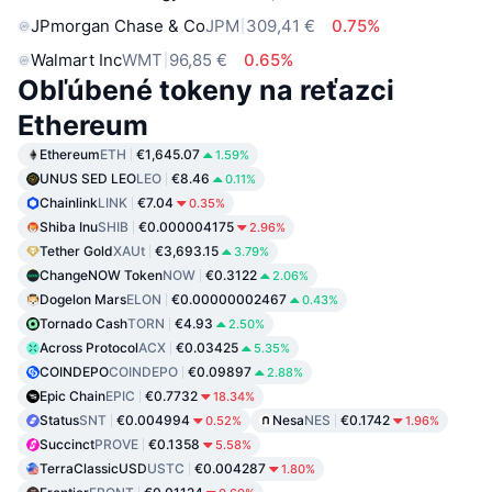
JPmorgan Chase & Co
JPM
309,41 €
0.75%
Walmart Inc
WMT
96,85 €
0.65%
Obľúbené tokeny na reťazci
Ethereum
Ethereum
ETH
€1,645.07
1.59%
UNUS SED LEO
LEO
€8.46
0.11%
Chainlink
LINK
€7.04
0.35%
Shiba Inu
SHIB
€0.000004175
2.96%
Tether Gold
XAUt
€3,693.15
3.79%
ChangeNOW Token
NOW
€0.3122
2.06%
Dogelon Mars
ELON
€0.00000002467
0.43%
Tornado Cash
TORN
€4.93
2.50%
Across Protocol
ACX
€0.03425
5.35%
COINDEPO
COINDEPO
€0.09897
2.88%
Epic Chain
EPIC
€0.7732
18.34%
Status
SNT
€0.004994
Nesa
NES
€0.1742
0.52%
1.96%
Succinct
PROVE
€0.1358
5.58%
TerraClassicUSD
USTC
€0.004287
1.80%