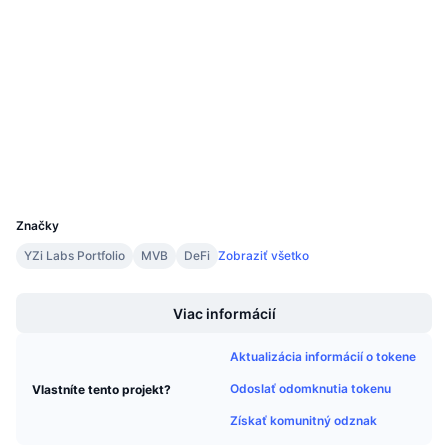
3.9
Nadchádzajúce predaje
Hodnotenie (CertiK)
Sadzby financovania
Učte sa a zarábajte
Audity
etherscan.io
Kalendáre
Prieskumníci
Kalendár ICO
Peňaženky
UCID
Kalendár udalostí
9543
Značky
YZi Labs Portfolio
MVB
DeFi
Zobraziť všetko
Boost
Viac informácií
Aktualizácia informácií o tokene
Odoslať odomknutia tokenu
Vlastníte tento projekt?
Získať komunitný odznak