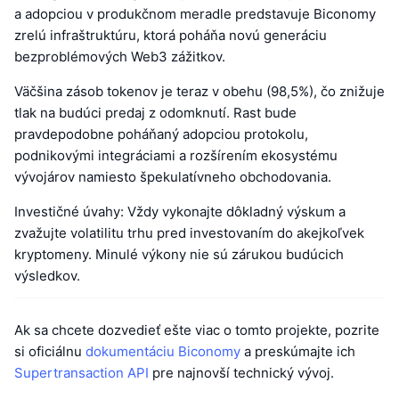
a adopciou v produkčnom meradle predstavuje Biconomy
zrelú infraštruktúru, ktorá poháňa novú generáciu
bezproblémových Web3 zážitkov.
Väčšina zásob tokenov je teraz v obehu (98,5%), čo znižuje
tlak na budúci predaj z odomknutí. Rast bude
pravdepodobne poháňaný adopciou protokolu,
podnikovými integráciami a rozšírením ekosystému
vývojárov namiesto špekulatívneho obchodovania.
Investičné úvahy: Vždy vykonajte dôkladný výskum a
zvažujte volatilitu trhu pred investovaním do akejkoľvek
kryptomeny. Minulé výkony nie sú zárukou budúcich
výsledkov.
Ak sa chcete dozvedieť ešte viac o tomto projekte, pozrite
si oficiálnu
dokumentáciu Biconomy
a preskúmajte ich
Supertransaction API
pre najnovší technický vývoj.