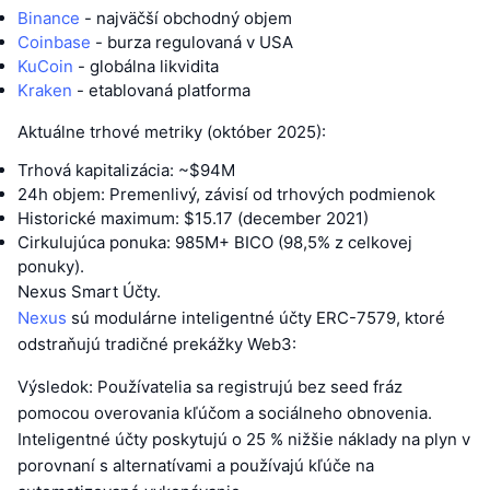
Binance
- najväčší obchodný objem
Coinbase
- burza regulovaná v USA
KuCoin
- globálna likvidita
Kraken
- etablovaná platforma
Aktuálne trhové metriky (október 2025):
Trhová kapitalizácia: ~$94M
24h objem: Premenlivý, závisí od trhových podmienok
Historické maximum: $15.17 (december 2021)
Cirkulujúca ponuka: 985M+ BICO (98,5% z celkovej
ponuky).
Nexus Smart Účty.
Nexus
sú modulárne inteligentné účty ERC-7579, ktoré
odstraňujú tradičné prekážky Web3:
Výsledok: Používatelia sa registrujú bez seed fráz
pomocou overovania kľúčom a sociálneho obnovenia.
Inteligentné účty poskytujú o 25 % nižšie náklady na plyn v
porovnaní s alternatívami a používajú kľúče na