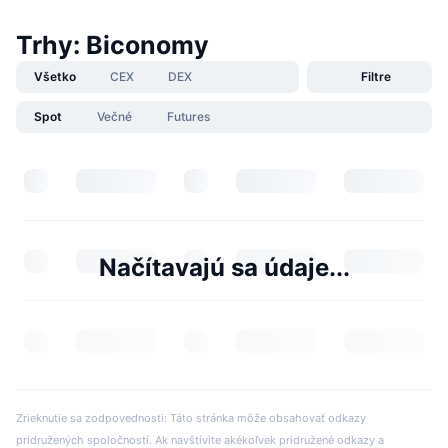
Trhy: Biconomy
Všetko
CEX
DEX
Filtre
Spot
Večné
Futures
Načítavajú sa údaje...
Zrieknutie sa zodpovednosti: Táto stránka môže obsahovať odkazy
pridružených spoločností. Ak navštívite akékoľvek pridružené odkazy a