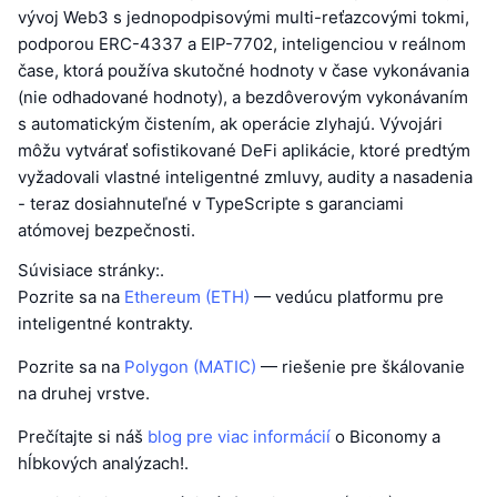
vývoj Web3 s jednopodpisovými multi-reťazcovými tokmi,
podporou ERC-4337 a EIP-7702, inteligenciou v reálnom
čase, ktorá používa skutočné hodnoty v čase vykonávania
(nie odhadované hodnoty), a bezdôverovým vykonávaním
s automatickým čistením, ak operácie zlyhajú. Vývojári
môžu vytvárať sofistikované DeFi aplikácie, ktoré predtým
vyžadovali vlastné inteligentné zmluvy, audity a nasadenia
- teraz dosiahnuteľné v TypeScripte s garanciami
atómovej bezpečnosti.
Súvisiace stránky:.
Pozrite sa na
Ethereum (ETH)
— vedúcu platformu pre
inteligentné kontrakty.
Pozrite sa na
Polygon (MATIC)
— riešenie pre škálovanie
na druhej vrstve.
Prečítajte si náš
blog pre viac informácií
o Biconomy a
hĺbkových analýzach!.