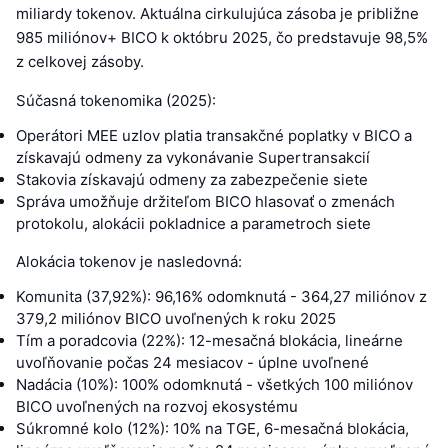
miliardy tokenov. Aktuálna cirkulujúca zásoba je približne
985 miliónov+ BICO k októbru 2025, čo predstavuje 98,5%
z celkovej zásoby.
Súčasná tokenomika (2025):
Operátori MEE uzlov platia transakčné poplatky v BICO a
získavajú odmeny za vykonávanie Supertransakcií
Stakovia získavajú odmeny za zabezpečenie siete
Správa umožňuje držiteľom BICO hlasovať o zmenách
protokolu, alokácii pokladnice a parametroch siete
Alokácia tokenov je nasledovná:
Komunita (37,92%): 96,16% odomknutá - 364,27 miliónov z
379,2 miliónov BICO uvoľnených k roku 2025
Tím a poradcovia (22%): 12-mesačná blokácia, lineárne
uvoľňovanie počas 24 mesiacov - úplne uvoľnené
Nadácia (10%): 100% odomknutá - všetkých 100 miliónov
BICO uvoľnených na rozvoj ekosystému
Súkromné kolo (12%): 10% na TGE, 6-mesačná blokácia,