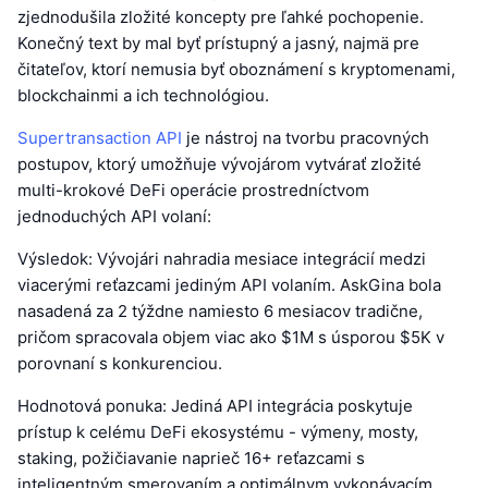
zjednodušila zložité koncepty pre ľahké pochopenie.
Konečný text by mal byť prístupný a jasný, najmä pre
čitateľov, ktorí nemusia byť oboznámení s kryptomenami,
blockchainmi a ich technológiou.
Supertransaction API
je nástroj na tvorbu pracovných
postupov, ktorý umožňuje vývojárom vytvárať zložité
multi-krokové DeFi operácie prostredníctvom
jednoduchých API volaní:
Výsledok: Vývojári nahradia mesiace integrácií medzi
viacerými reťazcami jediným API volaním. AskGina bola
nasadená za 2 týždne namiesto 6 mesiacov tradične,
pričom spracovala objem viac ako $1M s úsporou $5K v
porovnaní s konkurenciou.
Hodnotová ponuka: Jediná API integrácia poskytuje
prístup k celému DeFi ekosystému - výmeny, mosty,
staking, požičiavanie naprieč 16+ reťazcami s
inteligentným smerovaním a optimálnym vykonávacím