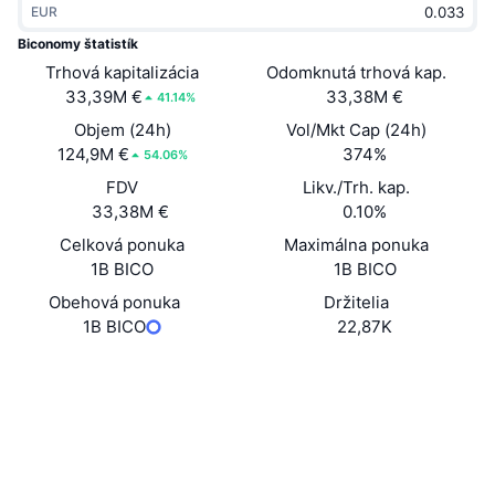
EUR
Trendy
Krypto ETF
Zistite
CMC MCP
Biconomy štatistík
Trhová kapitalizácia
Nové
Odomknutá trhová kap.
Bitcoin ETF
x402
Noviny
33,39M €
33,38M €
41.14%
Krypto
Ethereum ETF
Objem (24h)
Vol/Mkt Cap (24h)
Akadémia
124,9M €
374%
54.06%
Politika
FDV
Likv./Trh. kap.
Technická analýza
Preskúmať
33,38M €
0.10%
Šport
Celková ponuka
Maximálna ponuka
RSI
Videá
1B BICO
1B BICO
Financie
MACD
Obehová ponuka
Držitelia
Glosár
1B BICO
22,87K
Technológia
Web
Website
Whitepaper
Deriváty
Kampane
NFT
Sociálne siete
Prehľad
Výsadky
Celkové štatistiky NFT
0xF17e...6Cc6C2
Kontraktné
Likvidácie
Diamantové odmeny