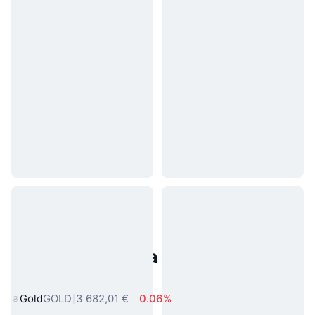
Populárne aktíva z reálneho
sveta
Gold
GOLD
3 682,01 €
0.06%