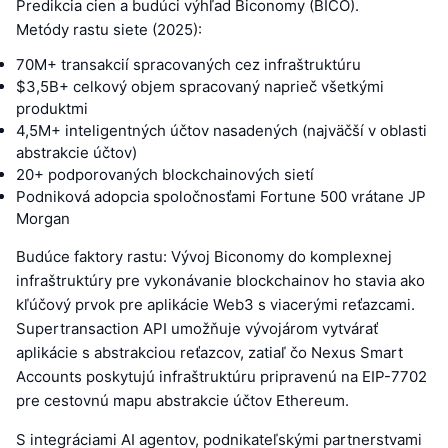
Predikcia cien a budúci výhľad Biconomy (BICO).
Metódy rastu siete (2025):
70M+ transakcií spracovaných cez infraštruktúru
$3,5B+ celkový objem spracovaný naprieč všetkými
produktmi
4,5M+ inteligentných účtov nasadených (najväčší v oblasti
abstrakcie účtov)
20+ podporovaných blockchainových sietí
Podniková adopcia spoločnosťami Fortune 500 vrátane JP
Morgan
Budúce faktory rastu: Vývoj Biconomy do komplexnej
infraštruktúry pre vykonávanie blockchainov ho stavia ako
kľúčový prvok pre aplikácie Web3 s viacerými reťazcami.
Supertransaction API umožňuje vývojárom vytvárať
aplikácie s abstrakciou reťazcov, zatiaľ čo Nexus Smart
Accounts poskytujú infraštruktúru pripravenú na EIP-7702
pre cestovnú mapu abstrakcie účtov Ethereum.
S integráciami AI agentov, podnikateľskými partnerstvami