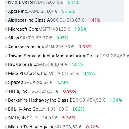
Nvidia Corp
NVDA
190,45 €
0.11%
Apple Inc.
AAPL
271,01 €
0.42%
Alphabet Inc Class A
GOOGL
310,07 €
1.41%
Microsoft Corp
MSFT
431,28 €
1.96%
Silver
SILVER
53,37 €
0.15%
Amazon.com Inc
AMZN
235,78 €
0.35%
Taiwan Semiconductor Manufacturing Co Ltd
TSM
364,53 
Broadcom Inc
AVGO
366,64 €
1.01%
Meta Platforms, Inc.
META
511,54 €
0.12%
SpaceX
SPCX
95,62 €
1.78%
Tesla, Inc.
TSLA
276,51 €
0.90%
Berkshire Hathaway Inc Class B
BRK.B
454,92 €
1.04%
Eli Lilly And Co
LLY
1 031,69 €
1.62%
SK Hynix
SKHY
124,03 €
5.36%
Micron Technology Inc
MU
773,53 €
0.20%