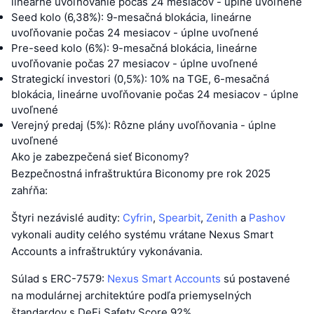
lineárne uvoľňovanie počas 24 mesiacov - úplne uvoľnené
Seed kolo (6,38%): 9-mesačná blokácia, lineárne
uvoľňovanie počas 24 mesiacov - úplne uvoľnené
Pre-seed kolo (6%): 9-mesačná blokácia, lineárne
uvoľňovanie počas 27 mesiacov - úplne uvoľnené
Strategickí investori (0,5%): 10% na TGE, 6-mesačná
blokácia, lineárne uvoľňovanie počas 24 mesiacov - úplne
uvoľnené
Verejný predaj (5%): Rôzne plány uvoľňovania - úplne
uvoľnené
Ako je zabezpečená sieť Biconomy?
Bezpečnostná infraštruktúra Biconomy pre rok 2025
zahŕňa:
Štyri nezávislé audity:
Cyfrin
,
Spearbit
,
Zenith
a
Pashov
vykonali audity celého systému vrátane Nexus Smart
Accounts a infraštruktúry vykonávania.
Súlad s ERC-7579:
Nexus Smart Accounts
sú postavené
na modulárnej architektúre podľa priemyselných
štandardov s DeFi Safety Score 92%.