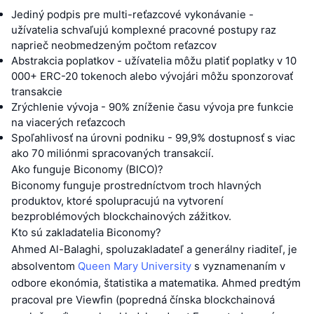
Jediný podpis pre multi-reťazcové vykonávanie -
užívatelia schvaľujú komplexné pracovné postupy raz
naprieč neobmedzeným počtom reťazcov
Abstrakcia poplatkov - užívatelia môžu platiť poplatky v 10
000+ ERC-20 tokenoch alebo vývojári môžu sponzorovať
transakcie
Zrýchlenie vývoja - 90% zníženie času vývoja pre funkcie
na viacerých reťazcoch
Spoľahlivosť na úrovni podniku - 99,9% dostupnosť s viac
ako 70 miliónmi spracovaných transakcií.
Ako funguje Biconomy (BICO)?
Biconomy funguje prostredníctvom troch hlavných
produktov, ktoré spolupracujú na vytvorení
bezproblémových blockchainových zážitkov.
Kto sú zakladatelia Biconomy?
Ahmed Al-Balaghi, spoluzakladateľ a generálny riaditeľ, je
absolventom
Queen Mary University
s vyznamenaním v
odbore ekonómia, štatistika a matematika. Ahmed predtým
pracoval pre Viewfin (popredná čínska blockchainová