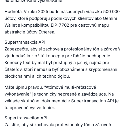
automatizované vykonávanie.
Hodnota: V roku 2025 bude nasadených viac ako 500 000
účtov, ktoré podporujú podnikových klientov ako Gemini
Wallet s kompatibilitou EIP-7702 pre cestovnú mapu
abstrakcie účtov Etherea.
Supertransakcia API.
Zabezpečte, aby si zachovala profesionálny tón a zároveň
zjednodušila zložité koncepty pre ľahšie pochopenie.
Konečný text by mal byť prístupný a jasný, najmä pre
čitateľov, ktorí nemusia byť oboznámení s kryptomenami,
blockchainmi a ich technológiou.
Máte úplnú pravdu. "Atómové multi-reťazcové
vykonávanie" je technicky nepresné a zavádzajúce. Na
základe skutočnej dokumentácie Supertransaction API je
tu opravené vysvetlenie:.
Supertransaction API.
Zaistite, aby si zachovala profesionálny tón a zároveň