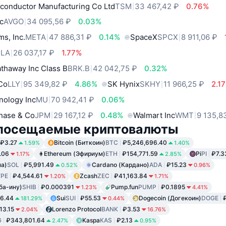
conductor Manufacturing Co Ltd
TSM
33 467,42 ₽
0.76%
c
AVGO
34 095,56 ₽
0.03%
ms, Inc.
META
47 886,31 ₽
0.14%
SpaceX
SPCX
8 911,06 ₽
SLA
26 037,17 ₽
1.77%
thaway Inc Class B
BRK.B
42 042,75 ₽
0.32%
 Co
LLY
95 349,82 ₽
4.86%
SK Hynix
SKHY
11 966,25 ₽
2.1
nology Inc
MU
70 942,41 ₽
0.06%
hase & Co
JPM
29 167,12 ₽
0.48%
Walmart Inc
WMT
9 135,8
посещаемые криптовалюты
₽3.27
Bitcoin (Биткоин)
BTC
₽5,246,696.40
1.59%
1.40%
.06
Ethereum (Эфириум)
ETH
₽154,771.59
Pi
PI
₽7.3
1.17%
2.85%
на)
SOL
₽5,991.49
Cardano (Кардано)
ADA
₽15.23
0.52%
0.96%
PE
₽4,544.61
Zcash
ZEC
₽41,163.84
1.20%
1.71%
ба-ину)
SHIB
₽0.000391
Pump.fun
PUMP
₽0.1895
1.23%
4.41%
6.44
Sui
SUI
₽55.53
Dogecoin (Догекоин)
DOGE
181.29%
0.44%
13.15
Lorenzo Protocol
BANK
₽3.53
2.04%
16.76%
G
₽343,801.64
Kaspa
KAS
₽2.13
2.47%
0.95%