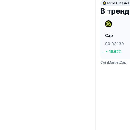
Terra Classic
В тренд
Cap
$0.03139
16.62%
CoinMarketCap