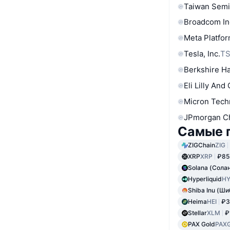
Taiwan Semi
Broadcom In
Meta Platfor
Tesla, Inc.
T
Berkshire Ha
Eli Lilly And
Micron Tech
JPmorgan C
Самые 
ZIGChain
ZIG
XRP
XRP
₽85
Solana (Сола
Hyperliquid
HY
Shiba Inu (Ши
Heima
HEI
₽3
Stellar
XLM
₽
PAX Gold
PAX