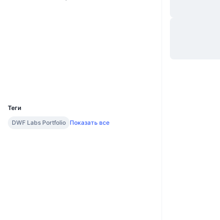
Сайт
Website
Whitepaper
Социальные сети
Контракты
ibc/B9...D42163
www.mintscan.io
Проводники
UCID
10687
Теги
DWF Labs Portfolio
Показать все