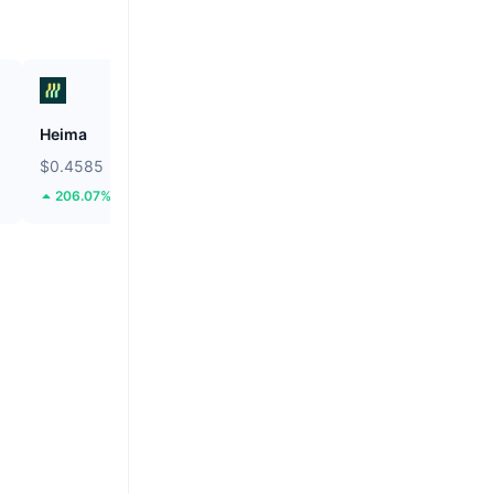
Heima
Hamster Kombat
$0.4585
$0.0001856
206.07%
7.95%