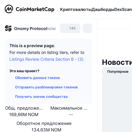
Криптовалюты
Дашборды
DexScan
Onomy Protocol
14K
NOM
This is a preview page.
For more details on listing tiers, refer to
Listings Review Criteria Section B - (3).
Новости
Это ваш проект?
Популярное
Обновить данные токена
Отправить разблокировки токенов
Получить значок сообщества
Общ. предложение
Максимальное предложение
169,66M NOM
--
Оборотное предложение
134,63M NOM