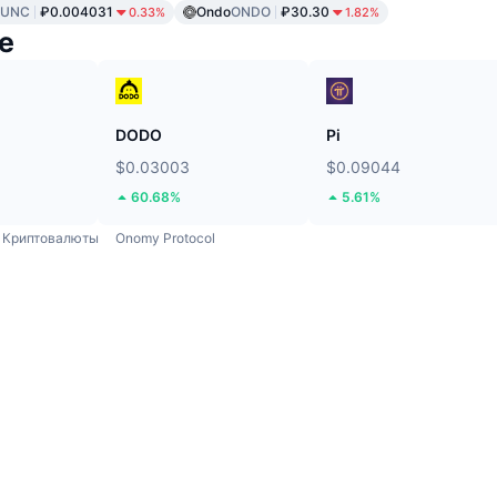
LUNC
₽0.004031
Ondo
ONDO
₽30.30
0.33%
1.82%
е
DODO
Pi
$0.03003
$0.09044
60.68%
5.61%
Криптовалюты
Onomy Protocol