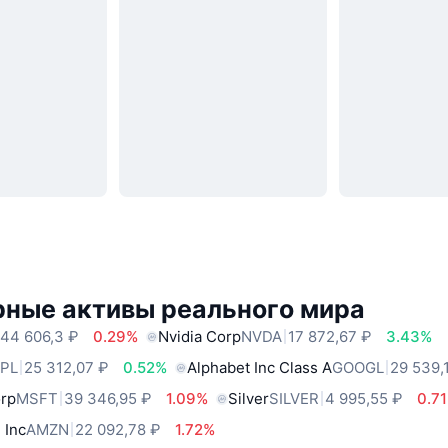
рные активы реального мира
44 606,3 ₽
0.29%
Nvidia Corp
NVDA
17 872,67 ₽
3.43%
PL
25 312,07 ₽
0.52%
Alphabet Inc Class A
GOOGL
29 539,
orp
MSFT
39 346,95 ₽
1.09%
Silver
SILVER
4 995,55 ₽
0.7
 Inc
AMZN
22 092,78 ₽
1.72%