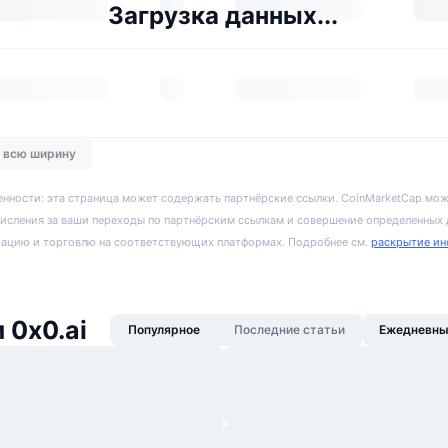
Загрузка данных...
о всю ширину
енности: эта страница может содержать партнёрские ссылки. CoinMarketCap мож
исления за ваши переходы по партнёрским ссылкам и совершение определенных
рацию и торговлю на соответствующих платформах. Подробнее см.
раскрытие ин
 0x0.ai
Популярное
Последние статьи
Ежедневны