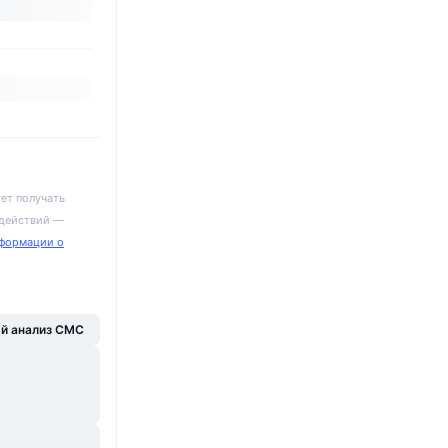
ет получать
 действий —
формации о
й анализ CMC