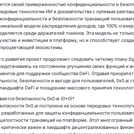
яется своей приверженностью конфиденциальности и безоп
редовые технологии ИИ и доказательства с нулевым разгла
конфиденциальности и безопасности транзакций пользоват
уникальной модели распределения доходов, где 100% сгене
еделяется среди держателей токенов. Эта модель не тольк
участие и инвестиции в платформу, но и способствует созд
 процветающей экосистемы.
го развития проект продолжает следовать четкому плану б
средотачиваясь на постоянном улучшении своих функций и 
ментов для поддержки сообщества DeFi. Отдавая приоритет
ьности, безопасности и выгоде для пользователей, 0x0.ai с
ландшафте DeFi и поощрению массового принятия технолог
ается безопасность 0x0.ai (0x0)?
зопасности 0x0.ai построена на основе передовых технолог
 разработанных для защиты конфиденциальности пользоват
целостности транзакций на платформе. Этот многогранный 
 критически важен в ландшафте децентрализованных финанс