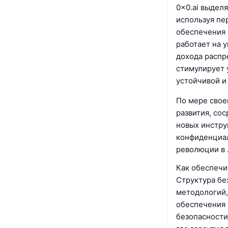
0x0.ai выдел
используя пе
обеспечения 
работает на 
дохода распр
стимулирует 
устойчивой и
По мере свое
развития, со
новых инстру
конфиденциал
революции в 
Как обеспечив
Структура бе
методологий,
обеспечения 
безопасности