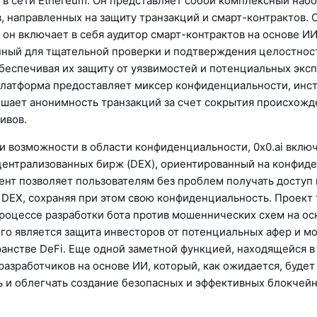
 в сети Ethereum. Он представляет собой комплексный наб
, направленных на защиту транзакций и смарт-контрактов. 
он включает в себя аудитор смарт-контрактов на основе ИИ
ный для тщательной проверки и подтверждения целостнос
обеспечивая их защиту от уязвимостей и потенциальных эксп
платформа предоставляет миксер конфиденциальности, инс
шает анонимность транзакций за счет сокрытия происхожд
ивов.
и возможности в области конфиденциальности, 0x0.ai включ
централизованных бирж (DEX), ориентированный на конфид
ент позволяет пользователям без проблем получать доступ 
 DEX, сохраняя при этом свою конфиденциальность. Проект
процессе разработки бота против мошеннических схем на ос
го является защита инвесторов от потенциальных афер и 
ранстве DeFi. Еще одной заметной функцией, находящейся в
разработчиков на основе ИИ, который, как ожидается, будет
 и облегчать создание безопасных и эффективных блокчейн