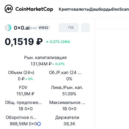
Криптовалюты
Дашборды
DexScan
0x0.ai
75K
#1632
0x0
0,1519 ₽
0.27%
(
24h
)
Рын. капитализация
131,94M ₽
0.27%
Объем (24ч)
Об./Р.кап (24 ч.)
0 ₽
0%
0%
FDV
Ликв./Рын. кап.
151,9M ₽
51.09%
Общ. предложение
Максимальное предложение
1B 0x0
1B 0x0
Оборотное предложение
Держатели
868,56M 0x0
36,3K