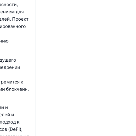
асности,
шением для
елей. Проект
рированного
о
анию
удущего
внедрении
тремится к
ии блокчейн.
ий и
елей и
подход к
ов (DeFi),