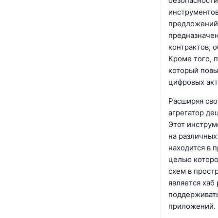
безопасности
инструментов
предложений 
предназначен
контрактов, 
Кроме того, 
который повы
цифровых акт
Расширяя сво
агрегатор де
Этот инструм
на различных
находится в 
целью которо
схем в прост
является хаб 
поддерживать
приложений.