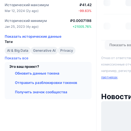
Исторический максимум
₽41.42
Mar 12, 2024
(
2y ago
)
-99.63
%
Исторический минимум
₽0.0007198
Jan 25, 2023
(
4y ago
)
+
21005.76
%
Показать исторические данные
Теги
Показать в
AI & Big Data
Generative AI
Privacy
Отказ от ответств
Показать все
комиссионные отч
Это ваш проект?
например, регист
Обновить данные токена
партнерах
.
Отправить разблокировки токенов
Получить значок сообщества
Новости