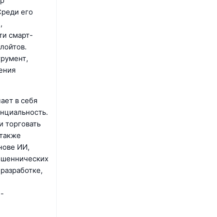
ор
Среди его
,
ти смарт-
лойтов.
трумент,
ения
ает в себя
енциальность.
и торговать
 также
нове ИИ,
мошеннических
 разработке,
-