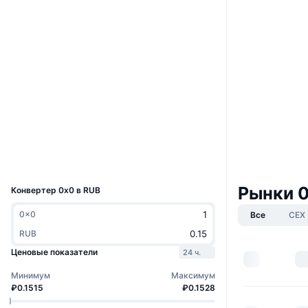
Сайт
Website
Whitepaper
Социальные сети
Контракты
0x5a3e...811ad5
3.6
Рейтинг (CertiK)
Аудиты
Проводники
etherscan.io
Кошельки
UCID
23355
Рынки 0
Конвертер 0x0 в RUB
0x0
Все
CEX
RUB
Ценовые показатели
24 ч.
Минимум
Максимум
₽0.1515
₽0.1528