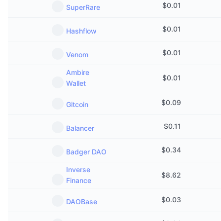
$
0.01
SuperRare
$
0.01
Hashflow
$
0.01
Venom
Ambire
$
0.01
Wallet
$
0.09
Gitcoin
$
0.11
Balancer
$
0.34
Badger DAO
Inverse
$
8.62
Finance
$
0.03
DAOBase