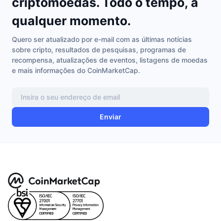
criptomoedas. Todo o tempo, a
Uniswap
qualquer momento.
Quero ser atualizado por e-mail com as últimas notícias
sobre cripto, resultados de pesquisas, programas de
recompensa, atualizações de eventos, listagens de moedas
e mais informações do CoinMarketCap.
Enviar
Internet Computer
Lido DAO