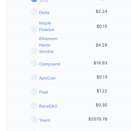
DCR
Em alta
ETFs de criptomoedas
Aprenda
CMC MCP
$
2.24
DeXe
Novo
ETFs de Bitcoin
Maple
x402
Novidades
$
0.15
Finance
Cripto
ETFs de Ethereum
Academy
Ethereum
Name
$
4.29
Política
Análise técnica
Service
Pesquisa
Esportes
$
16.63
Compound
RSI
Vídeos
Finanças
$
0.13
ApeCoin
MACD
Glossário
Tecnologia
$
1.22
Fluid
Derivativos
Campanhas
$
0.35
RaveDAO
NFT
Visão Geral
Airdrops
$
2070.78
Yearn
Estatísticas Gerais dos NFT
Liquidações
Recompensas em Diamantes