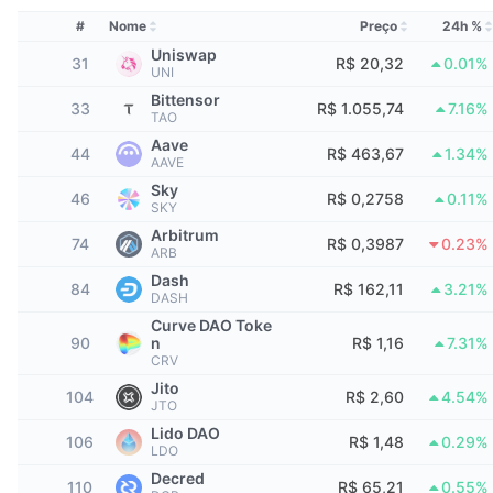
Melhores Traders
Artigos
Entradas/Saídas de Exchanges
API de DEX
Conversor
Classificações
Spot
#
Nome
Preço
24h %
Uniswap
Sentimento
Corporativo
31
R$ 20,32
0.01%
Newsletter
Indicadores
Em alta
UNI
Derivativos
Bittensor
33
R$ 1.055,74
7.16%
Preços
CMC Launch
TAO
Em breve
Índice de Medo e Ganância
Aave
44
R$ 463,67
1.34%
AAVE
Recursos
CMC Labs
Adicionado Recentemente
Índice Altcoin Season
Sky
46
R$ 0,2758
0.11%
SKY
CMC Max
Ganhadores e Perdedores
Indicadores de Ciclo de Mercado
Arbitrum
74
R$ 0,3987
0.23%
Documentação
ARB
Principais Notícias
Dash
Mais Visitados
Dominância do Bitcoin
84
R$ 162,11
3.21%
DASH
Perguntas Frequentes
Curve DAO Toke
Bot do Telegram
Sentimento da comunidade
Índice CoinMarketCap 20
90
n
R$ 1,16
7.31%
CRV
Integrações de IA
Anunciar
Jito
Classificação da cadeia
Índice CoinMarketCap 100
104
R$ 2,60
4.54%
JTO
CMC Central de Agentes
Lido DAO
106
R$ 1,48
0.29%
LDO
Mercados de Previsão
Fluxos de ETF
Widgets de site
Mercado de Habilidades
Decred
110
R$ 65,21
0.55%