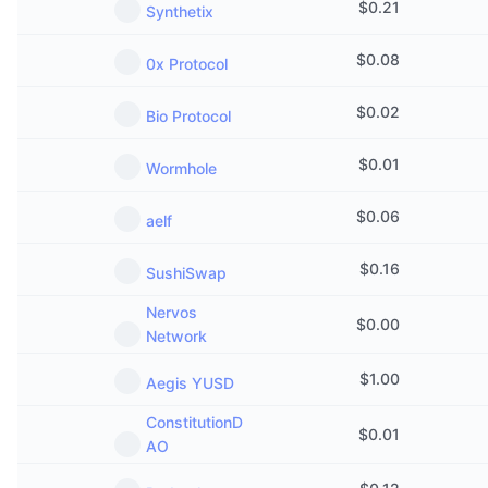
$
0.21
Synthetix
Próximas Vendas
Taxas de Financiamento
Aprenda e Ganhe
$
0.08
0x Protocol
Calendários
$
0.02
Bio Protocol
Calendário de ICO
$
0.01
Wormhole
Calendário de eventos
$
0.06
aelf
$
0.16
SushiSwap
Nervos
$
0.00
Network
$
1.00
Aegis YUSD
ConstitutionD
$
0.01
AO