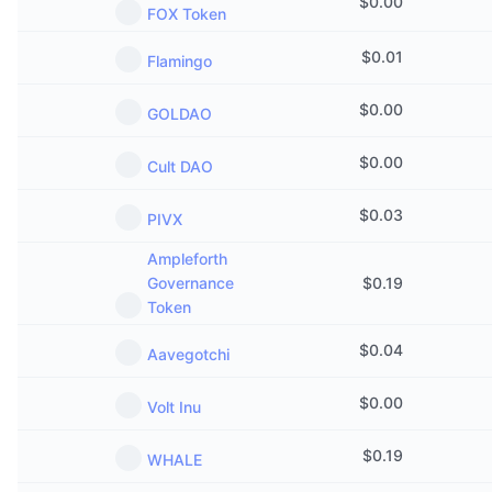
$
0.00
FOX Token
$
0.01
Flamingo
$
0.00
GOLDAO
$
0.00
Cult DAO
$
0.03
PIVX
Ampleforth
Governance
$
0.19
Token
$
0.04
Aavegotchi
$
0.00
Volt Inu
$
0.19
WHALE