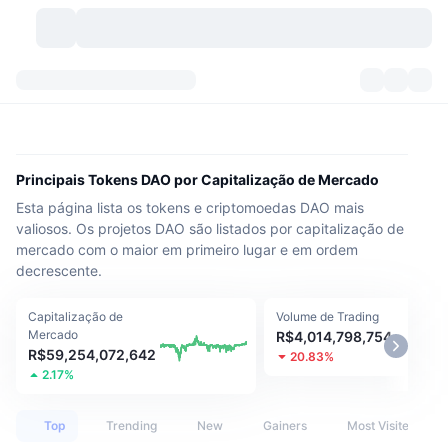
Criptomoedas
Painéis
Criptomoedas
DexScan
Mercados
Classificação
Principais Tokens DAO por Capitalização de Mercado
Esta página lista os tokens e criptomoedas DAO mais
Sinais
Corretoras
Categorias
New
Visão Geral do Mercado
valiosos. Os projetos DAO são listados por capitalização de
mercado com o maior em primeiro lugar e em ordem
Tendências
Comunidade
Instantâneos Históricos
Mercado Spot
Bolsas centralizadas
decrescente.
Novo
Notícias
API
Desbloqueios de Tokens
Nº de criptomoedas
Spot
Capitalização de
Volume de Trading
Mercado
R$4,014,798,754
Ganhadores
R$59,254,072,642
Tópicos
Rendimentos
Produtos
Tesouros de Bitcoin
20.83%
Derivativos
API
2.17%
Explorador de Memes
Lives
Ativos do Mundo Real
Tesouros de BNB
Produtos
API de Cripto
Corretoras descentralizadas
Top
Trending
New
Gainers
Most Visited