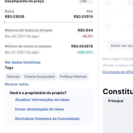
Desempenho do preço
24h
Baixa
Alta
R$0.03626
R$0.03914
Máxima de todos os tempos
R$0.944
Dec 23, 2021
(
5y ago
)
-95.9
%
Exibir em lar
Mínimo de todos os tempos
R$0.003618
Nov 21, 2021
(
5y ago
)
+
969.95
%
Aviso legal: Esta p
Ver dados históricos
afiliado e realizar
Tags
Divulgação de Afili
Memes
Solana Ecosystem
Political Memes
Mostrar todos
Constit
Você é o proprietário do projeto?
Atualizar informações do token
Principal
Enviar desbloqueio de tokes
Reivindicar Emblema da Comunidade