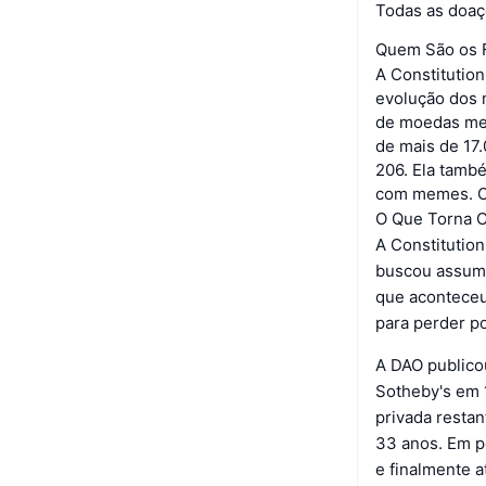
Todas as doaç
Quem São os F
A Constitutio
evolução dos 
de moedas m
de mais de 17
206. Ela tamb
com memes. Os
O Que Torna C
A Constitutio
buscou assumi
que acontece
para perder po
A DAO publico
Sotheby's em 1
privada restan
33 anos. Em p
e finalmente 