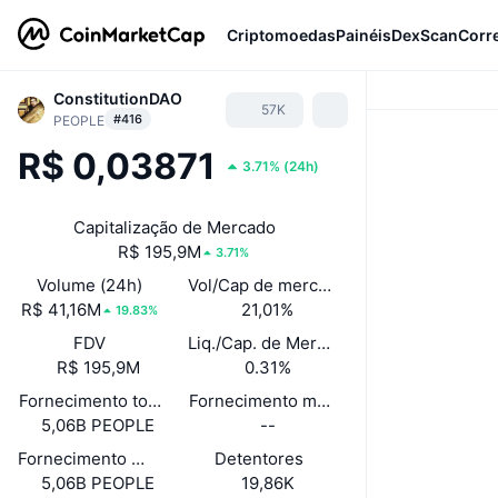
Criptomoedas
Painéis
DexScan
Corr
ConstitutionDAO
57K
#416
PEOPLE
R$ 0,03871
3.71%
(
24h
)
Capitalização de Mercado
R$ 195,9M
3.71%
Volume (24h)
Vol/Cap de mercado (24h)
R$ 41,16M
21,01%
19.83%
FDV
Liq./Cap. de Mercado
R$ 195,9M
0.31%
Fornecimento total
Fornecimento máximo
5,06B PEOPLE
--
Fornecimento em circulação
Detentores
5,06B PEOPLE
19,86K