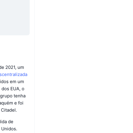
de 2021, um
centralizada
nidos em um
o dos EUA, o
 grupo tenha
aquém e foi
Citadel.
dida de
 Unidos.