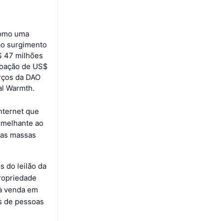
como uma
ao surgimento
$ 47 milhões
doação de US$
orços da DAO
al Warmth.
nternet que
emelhante ao
 das massas
 do leilão da
propriedade
 à venda em
s de pessoas