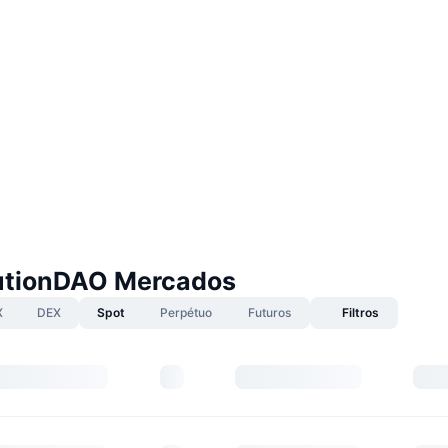
utionDAO Mercados
X
DEX
Spot
Perpétuo
Futuros
Filtros