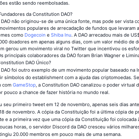
ões estão sendo reembolsadas.
undadores da Constitution DAO?
n DAO não originou-se de uma única fonte, mas pode ser vista 
movimentos populares de arrecadação de fundos que levaram 
emes como
Dogecoin
e
Shiba Inu
. A DAO arrecadou mais de US
.000 doadores em apenas alguns dias, com um valor médio de 
ém gerou um movimento viral no Twitter que incentivou os esf
 principais colaboradores da DAO foram Brian Wagner e Limin
onstitution DAO Único?
n DAO foi outro exemplo de um movimento popular baseado na I
r símbolos do establishment com a ajuda das criptomoedas. S
u com
GameStop
, a Constitution DAO canalizou o poder virtual
r pouco a chance de fazer história no mundo real.
u seu primeiro tweet em 12 de novembro, apenas seis dias antes
8 de novembro. A cópia da Constituição foi a última cópia de 
te e a primeira vez que uma cópia da Constituição foi colocada
oucas horas, o servidor Discord da DAO cresceu vários milhare
atingiu 20.000 membros em pouco mais de uma semana.