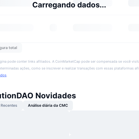
Carregando dados...
gura total
ágina pode conter links afiliados. A CoinMarketCap pode ser compensada se você visita
 determinadas ações, como se inscrever e realizar transações com essas plataformas afi
ados
.
utionDAO Novidades
Recentes
Análise diária da CMC