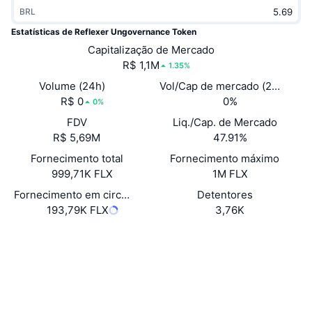
Em alta
BRL
ETFs de criptomoedas
Aprenda
CMC MCP
Estatísticas de Reflexer Ungovernance Token
Novo
ETFs de Bitcoin
Capitalização de Mercado
x402
Novidades
R$ 1,1M
1.35%
Cripto
ETFs de Ethereum
Volume (24h)
Vol/Cap de mercado (24h)
Academy
R$ 0
0%
0%
Política
Análise técnica
FDV
Liq./Cap. de Mercado
Pesquisa
R$ 5,69M
47.91%
Esportes
RSI
Vídeos
Fornecimento total
Fornecimento máximo
999,71K FLX
1M FLX
Finanças
MACD
Glossário
Fornecimento em circulação
Detentores
193,79K FLX
3,76K
Tecnologia
Derivativos
Campanhas
Site
Website
Whitepaper
Sociais
NFT
Visão Geral
Airdrops
Contratos
0x6243...8391f4
3.8
Estatísticas Gerais dos NFT
Classificação (CertiK)
Liquidações
Recompensas em Diamantes
etherscan.io