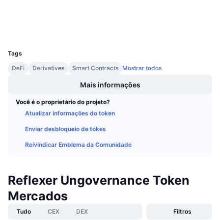
Exploradores
Próximas Vendas
Taxas de Financiamento
Aprenda e Ganhe
Carteiras
UCID
9493
Calendários
Tags
DeFi
Derivatives
Smart Contracts
Mostrar todos
Calendário de ICO
Mais informações
Calendário de eventos
Você é o proprietário do projeto?
Atualizar informações do token
Enviar desbloqueio de tokes
Reivindicar Emblema da Comunidade
Reflexer Ungovernance Token
Mercados
Tudo
CEX
DEX
Filtros