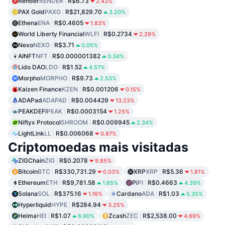
Render
RENDER
R$6.73
2.43%
PAX Gold
PAXG
R$21,829.70
3.20%
Ethena
ENA
R$0.4605
1.83%
World Liberty Financial
WLFI
R$0.2734
2.29%
Nexo
NEXO
R$3.71
0.05%
AINFT
NFT
R$0.000001382
0.34%
Lido DAO
LDO
R$1.52
4.57%
Morpho
MORPHO
R$9.73
2.53%
Kaizen Finance
KZEN
R$0.001206
0.15%
ADAPad
ADAPAD
R$0.004429
13.23%
PEAKDEFI
PEAK
R$0.0003154
1.25%
Niftyx Protocol
SHROOM
R$0.009945
2.34%
LightLink
LL
R$0.006068
0.87%
Criptomoedas mais visitadas
ZIGChain
ZIG
R$0.2078
9.85%
Bitcoin
BTC
R$330,731.29
XRP
XRP
R$5.36
0.03%
1.81%
Ethereum
ETH
R$9,781.58
Pi
PI
R$0.4663
1.65%
4.39%
Solana
SOL
R$375.16
Cardano
ADA
R$1.03
1.16%
5.35%
Hyperliquid
HYPE
R$284.94
3.25%
Heima
HEI
R$1.07
Zcash
ZEC
R$2,538.00
6.90%
4.69%