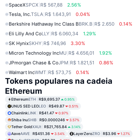
SpaceX
SPCX
R$ 567,88
2.56%
Tesla, Inc.
TSLA
R$ 1.643,91
0.04%
Berkshire Hathaway Inc Class B
BRK.B
R$ 2.650
0.14%
Eli Lilly And Co
LLY
R$ 6.060,34
1.29%
SK Hynix
SKHY
R$ 746,96
3.30%
Micron Technology Inc
MU
R$ 4.656,01
1.92%
JPmorgan Chase & Co
JPM
R$ 1.821,51
0.86%
Walmart Inc
WMT
R$ 573,75
0.14%
Tokens populares na cadeia
Ethereum
Ethereum
ETH
R$9,695.37
0.95%
UNUS SED LEO
LEO
R$49.87
0.51%
Chainlink
LINK
R$41.47
0.97%
Shiba Inu
SHIB
R$0.0000246
3.57%
Tether Gold
XAUt
R$21,765.84
3.14%
Aave
AAVE
R$451.36
LayerZero
ZRO
R$3.96
3.54%
1.27%