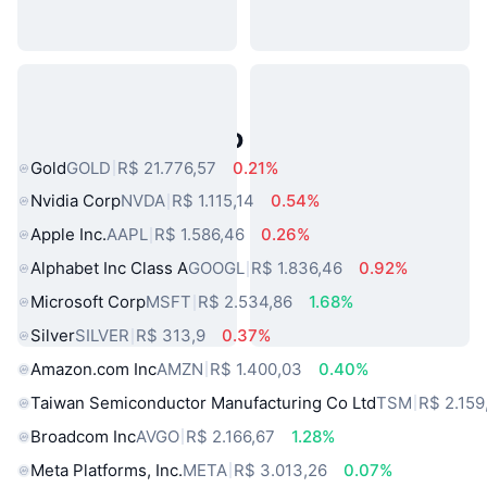
Ativos do Mundo Real Populares
Gold
GOLD
R$ 21.776,57
0.21%
Nvidia Corp
NVDA
R$ 1.115,14
0.54%
Apple Inc.
AAPL
R$ 1.586,46
0.26%
Alphabet Inc Class A
GOOGL
R$ 1.836,46
0.92%
Microsoft Corp
MSFT
R$ 2.534,86
1.68%
Silver
SILVER
R$ 313,9
0.37%
Amazon.com Inc
AMZN
R$ 1.400,03
0.40%
Taiwan Semiconductor Manufacturing Co Ltd
TSM
R$ 2.159
Broadcom Inc
AVGO
R$ 2.166,67
1.28%
Meta Platforms, Inc.
META
R$ 3.013,26
0.07%