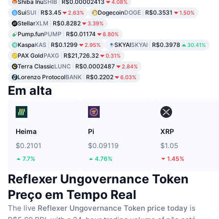
Shiba Inu
SHIB
R$0.00002413
4.08%
Sui
SUI
R$3.45
Dogecoin
DOGE
R$0.3531
2.63%
1.50%
Stellar
XLM
R$0.8282
3.39%
Pump.fun
PUMP
R$0.01174
8.80%
Kaspa
KAS
R$0.1299
SKYAI
SKYAI
R$0.3978
2.95%
30.41%
PAX Gold
PAXG
R$21,726.32
0.31%
Terra Classic
LUNC
R$0.0002487
2.84%
Lorenzo Protocol
BANK
R$0.2202
6.03%
Em alta
Heima
Pi
XRP
$0.2101
$0.09119
$1.05
7.7%
4.76%
1.45%
Reflexer Ungovernance Token
Preço em Tempo Real
The live
Reflexer Ungovernance Token price today
is