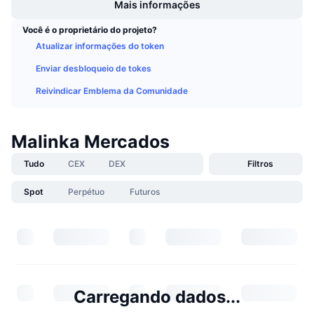
Mais informações
Próximas Vendas
Taxas de Financiamento
Aprenda e Ganhe
Você é o proprietário do projeto?
Atualizar informações do token
Calendários
Enviar desbloqueio de tokes
Reivindicar Emblema da Comunidade
Calendário de ICO
Calendário de eventos
Malinka Mercados
Tudo
CEX
DEX
Filtros
Spot
Perpétuo
Futuros
Carregando dados...