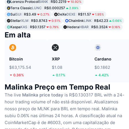
Lorenzo Protocol
BANK
R$0.2219
10.92%
Terra Classic
LUNC
R$0.000257
2.89%
Sui
SUI
R$3.49
DeXe
DEXE
R$11.57
0.27%
1.95%
Stellar
XLM
R$0.8743
Chainlink
LINK
R$42.23
0.51%
0.66%
Kaspa
KAS
R$0.1357
Hedera
HBAR
R$0.3524
0.79%
0.16%
Em alta
Bitcoin
XRP
Cardano
$63,175.54
$1.08
$0.1862
0.36%
0.17%
4.42%
Malinka Preço em Tempo Real
The live
Malinka price today
is R$0.130317 BRL with a 24-
hour trading volume of não está disponível.
Atualizamos
nosso preço de MLNK para BRL em tempo real.
Malinka
subiu 0.06% nas últimas 24 horas.
A classificação atual na
CoinMarketCap é de #6003, com uma capitalização de