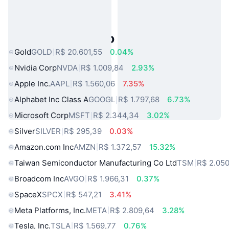
Ativos do Mundo Real Populares
Gold
GOLD
R$ 20.601,55
0.04%
Nvidia Corp
NVDA
R$ 1.009,84
2.93%
Apple Inc.
AAPL
R$ 1.560,06
7.35%
Alphabet Inc Class A
GOOGL
R$ 1.797,68
6.73%
Microsoft Corp
MSFT
R$ 2.344,34
3.02%
Silver
SILVER
R$ 295,39
0.03%
Amazon.com Inc
AMZN
R$ 1.372,57
15.32%
Taiwan Semiconductor Manufacturing Co Ltd
TSM
R$ 2.050
Broadcom Inc
AVGO
R$ 1.966,31
0.37%
SpaceX
SPCX
R$ 547,21
3.41%
Meta Platforms, Inc.
META
R$ 2.809,64
3.28%
Tesla, Inc.
TSLA
R$ 1.569,77
0.76%