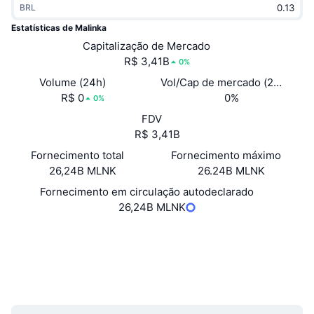
BRL
Em alta
ETFs de criptomoedas
Aprenda
CMC MCP
Estatísticas de Malinka
Novo
Capitalização de Mercado
ETFs de Bitcoin
x402
Novidades
R$ 3,41B
0%
Cripto
ETFs de Ethereum
Volume (24h)
Vol/Cap de mercado (24h)
Academy
R$ 0
0%
0%
Política
FDV
Análise técnica
Pesquisa
R$ 3,41B
Esportes
Fornecimento total
Fornecimento máximo
RSI
Vídeos
26,24B MLNK
26.24B MLNK
Finanças
MACD
Fornecimento em circulação autodeclarado
Glossário
26,24B MLNK
Tecnologia
Site
Website
Derivativos
Campanhas
Sociais
NFT
3.0
Visão Geral
Classificação (CertiK)
Airdrops
UCID
Estatísticas Gerais dos NFT
20603
Liquidações
Recompensas em Diamantes