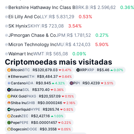
Berkshire Hathaway Inc Class B
BRK.B
R$ 2.596,62
0.36
Eli Lilly And Co
LLY
R$ 5.831,29
0.53%
SK Hynix
SKHY
R$ 723,08
3.54%
JPmorgan Chase & Co
JPM
R$ 1.781,52
0.27%
Micron Technology Inc
MU
R$ 4.124,03
5.90%
Walmart Inc
WMT
R$ 565,08
0.09%
Criptomoedas mais visitadas
Bitcoin
BTC
R$320,679.03
XRP
XRP
R$5.46
0.47%
0.07%
Ethereum
ETH
R$9,484.37
0.64%
Cardano
ADA
R$0.945
Pi
PI
R$0.4239
4.32%
3.51%
Solana
SOL
R$370.40
0.36%
PAX Gold
PAXG
R$20,557.09
0.15%
Shiba Inu
SHIB
R$0.0000246
2.16%
Hyperliquid
HYPE
R$265.74
0.92%
Zcash
ZEC
R$2,427.16
1.03%
Pepe
PEPE
R$0.00001457
0.22%
Dogecoin
DOGE
R$0.3558
0.05%